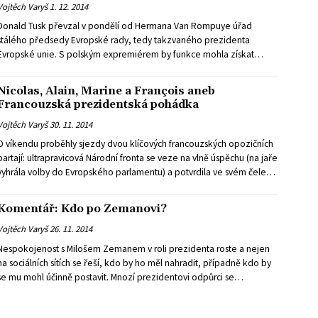
Vojtěch Varyš
1. 12. 2014
své demisi.
Donald Tusk převzal v pondělí od Hermana Van Rompuye úřad
stálého předsedy Evropské rady, tedy takzvaného prezidenta
Evropské unie. S polským expremiérem by funkce mohla získat
skutečný obsah a politickou váhu.
Nicolas, Alain, Marine a François aneb
Francouzská prezidentská pohádka
Vojtěch Varyš
30. 11. 2014
O víkendu proběhly sjezdy dvou klíčových francouzských opozičních
partají: ultrapravicová Národní fronta se veze na vlně úspěchu (na jaře
vyhrála volby do Evropského parlamentu) a potvrdila ve svém čele
Marine Le Penovou (získala plných 100% hlasů), neogaullistická
pravicová UMP zvolila svým předsedou exprezidenta Nicolase
Komentář: Kdo po Zemanovi?
Sarkozyho a netrpělivě vyhlíží zářné zítřky. Se současným
prezidentem Françoisem Hollandem, který je v polovině funkčního
Vojtěch Varyš
26. 11. 2014
období, už nikdo nepočítá. Dokonce ani jeho vlastní socialisté.
Nespokojenost s Milošem Zemanem v roli prezidenta roste a nejen
na sociálních sítích se řeší, kdo by ho měl nahradit, případně kdo by
se mu mohl účinně postavit. Mnozí prezidentovi odpůrci se
domnívají, že se na Hrad dostal jen proto, že vlastně neměl reálného
soupeře.