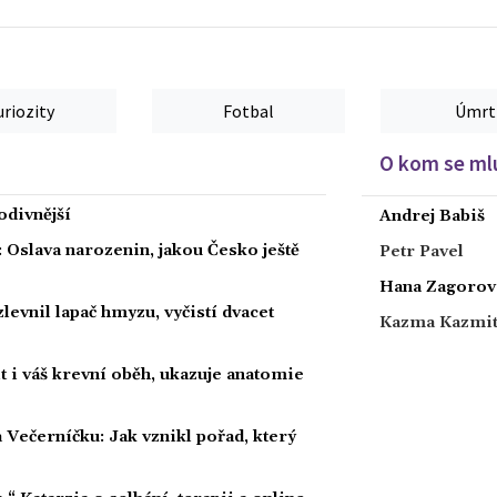
uriozity
Fotbal
Úmrt
O kom se mlu
podivnější
Andrej Babiš
: Oslava narozenin, jakou Česko ještě
Petr Pavel
Hana Zagorov
levnil lapač hmyzu, vyčistí dvacet
Kazma Kazmi
 i váš krevní oběh, ukazuje anatomie
 Večerníčku: Jak vznikl pořad, který