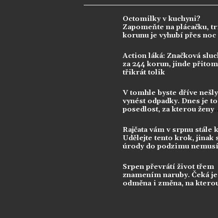
Octomilky v kuchyni?
Zapomeňte na plácačku, tr
korunu je vyhubí přes noc
Action láká: Značková sluc
za 244 korun, jinde přitom 
třikrát tolik
V tomhle byste dříve nešly
vynést odpadky. Dnes je to
posedlost, za kterou ženy
utrácejí tisíce
Rajčata vám v srpnu stále 
Udělejte tento krok, jinak 
úrody do podzimu nemusí
dočkat
Srpen převrátí život třem
znamením naruby. Čeká je 
odměna i změna, na ktero
dlouho čekala