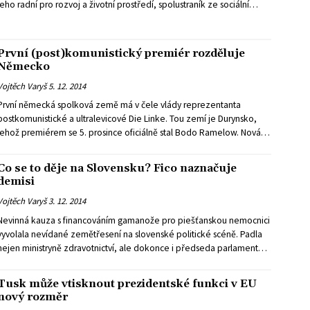
jeho radní pro rozvoj a životní prostředí, spolustraník ze sociální
demokracie Michael Müller. Panují však obavy, že rozverného a
charizmatického Wowereita tenhle strohý úředník jen tak nenahradí.
První (post)komunistický premiér rozděluje
Německo
Vojtěch Varyš
5. 12. 2014
První německá spolková země má v čele vlády reprezentanta
postkomunistické a ultralevicové Die Linke. Tou zemí je Durynsko,
jehož premiérem se 5. prosince oficiálně stal Bodo Ramelow. Nová
koalice složená z Die Linke, zelených a sociálních demokratů má v
zemském sněmu většinu jednoho hlasu. Ramelowovo zvolení
Co se to děje na Slovensku? Fico naznačuje
znamená prolomení porevolučního tabu a v Německu je
demisi
celospolečenským tématem.
Vojtěch Varyš
3. 12. 2014
Nevinná kauza s financováním gamanože pro piešťanskou nemocnici
vyvolala nevídané zemětřesení na slovenské politické scéně. Padla
nejen ministryně zdravotnictví, ale dokonce i předseda parlamentu
Pavol Paška. Jeden z nejvěrnějších spojenců premiéra Fica, o kterém
se ještě nedávno mluvilo jako o možné budoucím prezidentovi nebo
Tusk může vtisknout prezidentské funkci v EU
premiérovi. A Bratislavu i další města již několik týdnů zaměstnávají
nový rozměr
velké demonstrace. Premiér Fico dokonce začal nahlas uvažovat o