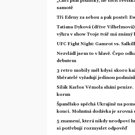
„Chci psát písničky, ne točit reelsk
samotě
Tři Edeny za sebou a pak postel: E
Tatiana Dyková (dříve Vilhelmová): 
výhra v show Tvoje tvář má známý 
UFC Fight Night: Gamrot vs. Salkil
Nezvládl jsem to v hlavě. Čepo odh
debutem
3 retro mobily měl kdysi skoro ka
Sběratelé vyžadují jedinou podmín
Silák Karlos Vémola shání peníze. 
korun
Španělsko spěchá Ukrajině na pomo
konci. Mohutná dodávka je srovná d
5 znamení, která nikdy neodpoví hn
si potřebují rozmyslet odpověď