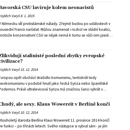
Bavorská CSU lavíruje kolem neonacistů
Vojtěch Varyš
8. 1. 2015
V Německu sílí protisilámské nálady. Zřejmě budou po událostech v
sousední Francii narůstat. Můžou znamenat i rozkol ve vládní koalici,
protože konzervativní CSU se nějak nemá k tomu se vůči nim jasně
vymezit.
Zlikvidují stalinisté poslední zbytky evropské
civilizace?
Vojtěch Varyš
15. 12. 2014
Evropou opět obchází strašidlo komunismu, tentokrát tedy
neokomunismu v podobě hnutí jako řecká Syriza nebo španělské
Podemos. Právě ultralevicová Syriza má značnou šanci vyhrát v
lednových řeckých volbách. Z jejích plánů ekonomům v evropských
centrálách vstávají hrůzou vlasy na hlavě. Levice v tom naopak vidí
Chudý, ale sexy. Klaus Wowereit v Berlíně končí
poslední naději, jak evropský projekt postavit na nohy.
Vojtěch Varyš
10. 12. 2014
Dlouholetý starosta Berlína Klaus Wowereit 11. prosince 2014 končí
ve funkci – po třinácti letech. Svého nástupce si vybral sám - je jím