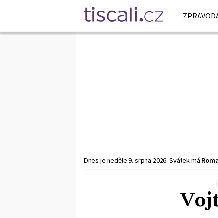
ZPRAVODA
Dnes je
neděle
9. srpna
2026
.
Svátek má
Rom
Předchozí
1
2
3
…
15
Další
Voj