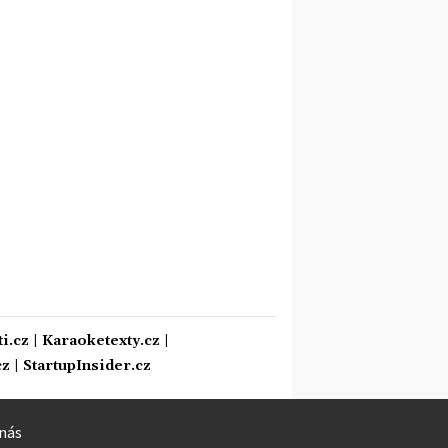
i.cz
|
Karaoketexty.cz
|
cz
|
StartupInsider.cz
nás