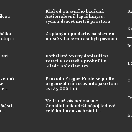
Klid od otravného bzučení:
K
ik za
Action zlevnil lapač hmyzu,
vyčistí dvacet metrů prostoru
Ko
hátka
Za planými poplachy na slavném
stojí i
mostě v Lucernu asi byli pavouci
In
 ani
Fotbalisté Sparty doplatili na
rotaci v sestavě a prohráli v
T
Mladé Boleslavi 0:2
kvetou?
Průvodu Prague Pride se podle
C
se
organizátorů zúčastnilo jako loni
te
asi 45.000 lidí
O
Vedro už vás nedostane:
štěstí,
Geniální trik udrží nápoj ledový
u
celé hodiny a zachrání i
Et
milovanou kávu