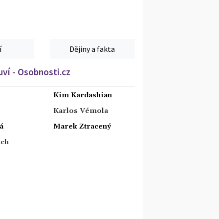
í
Dějiny a fakta
ví - Osobnosti.cz
Kim Kardashian
Karlos Vémola
á
Marek Ztracený
tch