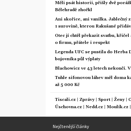
Měli psát historii, přišly dvě por
Bělehradě zhořkl
Ani skořice, ani vanilka. Jablečný 
1 surovině, kterou Rakušané přidáv
Otec jí chtěl překazit svatbu, křičel
o firmu, přátele i respekt
Legenda UFC se pustila do Herba D
bojovníka půl výplaty
Blachowicz ve 43 letech nekončí. 
Tuhle sifonovou láhev měl doma kaž
až 5 000 Kč
Tiscali.cz
|
Zprávy
|
Sport
|
Ženy
|
C
Úschovna.cz
|
Nedd.cz
|
Moulík.cz
Nejčtenější články