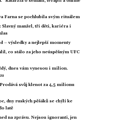
a.“ Katarzia o selhání, terapii a online
wa Farna se pochlubila svým rituálem
Slavný manžel, tři děti, kariéra i
hlas
ld – výsledky a nejlepší momenty
alil, co stálo za jeho neúspěšným UFC
ždý, dnes vám vynesou i milion.
ku
Prodává svůj klenot za 4,5 milionu
c, dny ruských pěšáků se chýlí ke
o latě
ed na zprávu. Nejsou ignoranti, jen