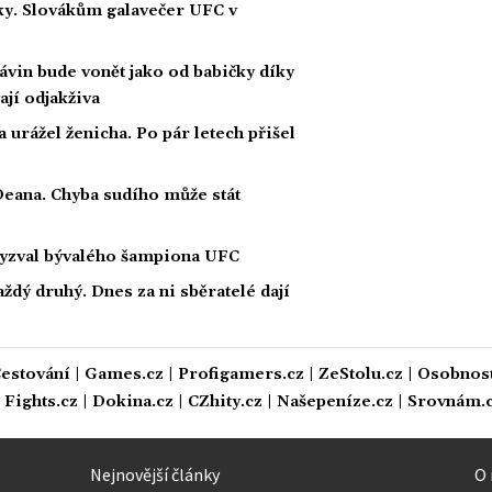
ážky. Slovákům galavečer UFC v
závin bude vonět jako od babičky díky
ají odjakživa
 a urážel ženicha. Po pár letech přišel
eana. Chyba sudího může stát
Vyzval bývalého šampiona UFC
dý druhý. Dnes za ni sběratelé dají
estování
|
Games.cz
|
Profigamers.cz
|
ZeStolu.cz
|
Osobnost
|
Fights.cz
|
Dokina.cz
|
CZhity.cz
|
Našepeníze.cz
|
Srovnám.
Nejnovější články
O 