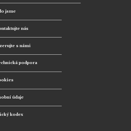
do jsme
ntaktujte nás
zerujte s námi
echnická podpora
ookies
sobní údaje
ický kodex