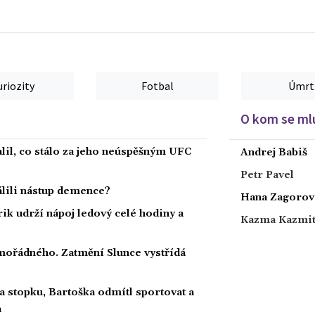
uriozity
Fotbal
Úmrt
O kom se mlu
alil, co stálo za jeho neúspěšným UFC
Andrej Babiš
Petr Pavel
dálili nástup demence?
Hana Zagorov
rik udrží nápoj ledový celé hodiny a
Kazma Kazmi
ořádného. Zatmění Slunce vystřídá
a stopku, Bartoška odmítl sportovat a
a