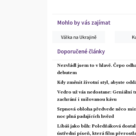
Mohlo by vás zajímat
Válka na Ukrajině
K
Doporučené články
Nezvládl jsem to v hlavě. Čepo odh
debutem
Kdy změnit životní styl, abyste od
Vedro už vás nedostane: Geniální t
zachrání i milovanou kávu
Srpnová obloha předvede něco mim
noc plná padajících hvězd
Líbáš jako bůh: Poledňáková dostal
ústřední píseň, která film přerostl