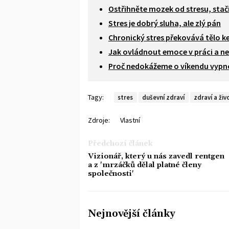
Ostřihněte mozek od stresu, stačí
Stres je dobrý sluha, ale zlý pán
Chronický stres překovává tělo k
Jak ovládnout emoce v práci a ne
Proč nedokážeme o víkendu vypnou
Tagy:
stres
duševní zdraví
zdraví a živ
Zdroje:
Vlastní
Předchozí článek
Vizionář, který u nás zavedl rentgen
a z 'mrzáčků dělal platné členy
společnosti'
Nejnovější články