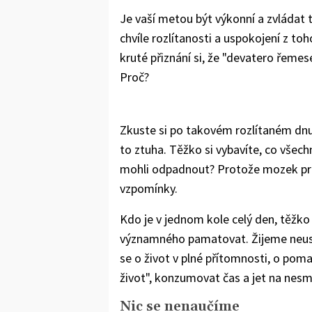
Je vaší metou být výkonní a zvládat
chvíle rozlítanosti a uspokojení z to
kruté přiznání si, že "devatero řemesel
Proč?
Zkuste si po takovém rozlítaném dn
to ztuha. Těžko si vybavíte, co všechn
mohli odpadnout? Protože mozek pr
vzpomínky.
Kdo je v jednom kole celý den, těžko
významného pamatovat. Žijeme neust
se o život v plné přítomnosti, o poma
život", konzumovat čas a jet na nesm
Nic se nenaučíme