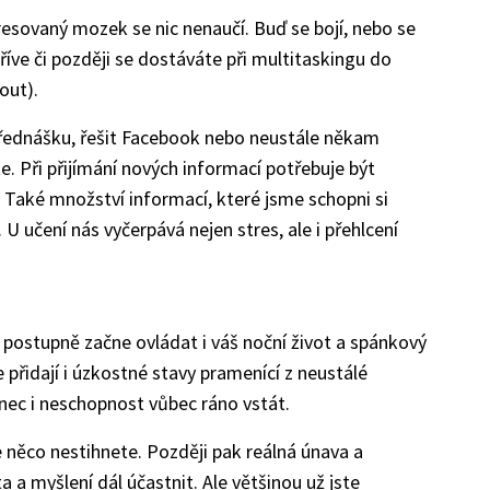
esovaný mozek se nic nenaučí. Buď se bojí, nebo se
 dříve či později se dostáváte při multitaskingu do
out).
přednášku, řešit Facebook nebo neustále někam
e. Při přijímání nových informací potřebuje být
 Také množství informací, které jsme schopni si
 učení nás vyčerpává nejen stres, ale i přehlcení
postupně začne ovládat i váš noční život a spánkový
 přidají i úzkostné stavy pramenící z neustálé
nec i neschopnost vůbec ráno vstát.
e něco nestihnete. Později pak reálná únava a
 a myšlení dál účastnit. Ale většinou už jste