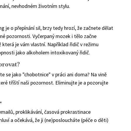
nání, nevhodném životním stylu.
je o přepínání sil, brzy tedy hrozí, že začnete dělat
čné pozornosti. Vyčerpaný mozek i tělo začne
 která je vám vlastní. Například řidič v režimu
pnosti jako alkoholem intoxikovaný řidič.
orovat?
títe se jako "chobotnice" v práci ani doma? Na vině
ré tříští naši pozornost. Eliminujte je a pozorujte
"
 emailů, proklikávání, časová prokrastinace
luví a očekává, že ji (ne)posloucháte (péče o děti)