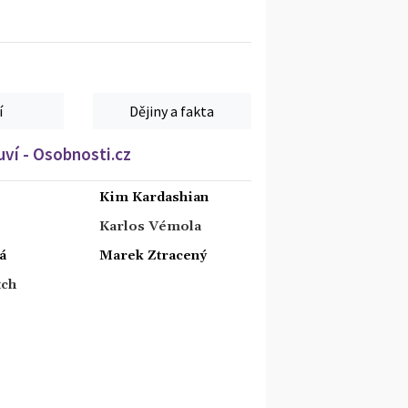
í
Dějiny a fakta
ví - Osobnosti.cz
Kim Kardashian
Karlos Vémola
á
Marek Ztracený
tch