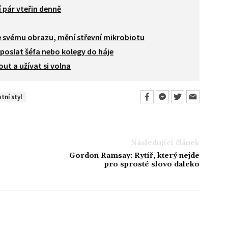
 pár vteřin denně
e svému obrazu, mění střevní mikrobiotu
poslat šéfa nebo kolegy do háje
t a užívat si volna
otní styl
Následující článek
Gordon Ramsay: Rytíř, který nejde
pro sprosté slovo daleko