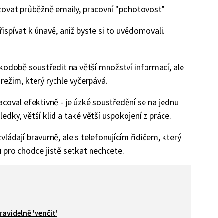
izovat průběžně emaily, pracovní "pohotovost"
řispívat k únavě, aniž byste si to uvědomovali.
kodobě soustředit na větší množství informací, ale
 režim, který rychle vyčerpává.
acoval efektivně - je úzké soustředění se na jednu
sledky, větší klid a také větší uspokojení z práce.
zvládají bravurně, ale s telefonujícím řidičem, který
du pro chodce jistě setkat nechcete.
avidelně 'venčit'