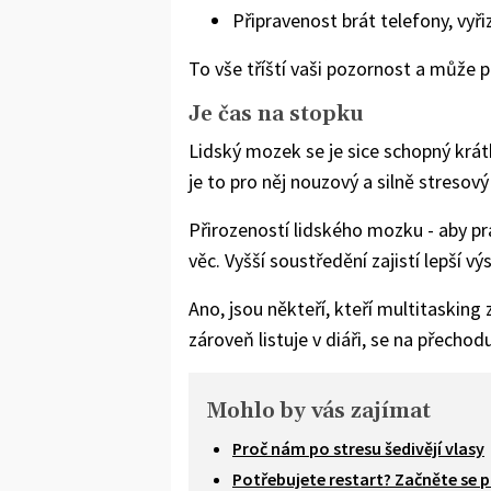
Připravenost brát telefony, vyř
To vše tříští vaši pozornost a může p
Je čas na stopku
Lidský mozek se je sice schopný krát
je to pro něj nouzový a silně stresový
Přirozeností lidského mozku - aby pr
věc. Vyšší soustředění zajistí lepší vý
Ano, jsou někteří, kteří multitasking 
zároveň listuje v diáři, se na přecho
Mohlo by vás zajímat
Proč nám po stresu šedivějí vlasy
Potřebujete restart? Začněte se pr