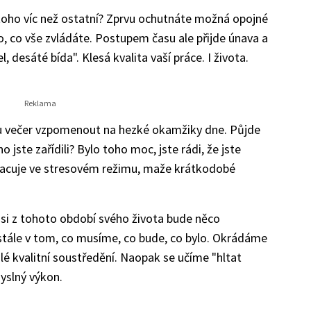
 toho víc než ostatní? Zprvu ochutnáte možná opojné
ho, co vše zvládáte. Postupem času ale přijde únava a
, desáté bída". Klesá kvalita vaší práce. I života.
u večer vzpomenout na hezké okamžiky dne. Půjde
o jste zařídili? Bylo toho moc, jste rádi, že jste
acuje ve stresovém režimu, maže krátkodobé
 si z tohoto období svého života bude něco
ále v tom, co musíme, co bude, co bylo. Okrádáme
lé kvalitní soustředění. Naopak se učíme "hltat
yslný výkon.