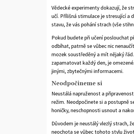
Vědecké experimenty dokazují, že str
učí. Přílišná stimulace je stresující a
stavu, že vás pohání strach (vše stihn
Pokud budete při učení poslouchat 
odbíhat, patrně se vůbec nic nenaučít
mozek soustředěný a mít nějaký řád.
zapamatovat každý den, je omezené. U
jinými, zbytečnými informacemi.
Neodpočineme si
Neustálá napruženost a připravenost 
režim. Neodpočinete si a postupně se
honičky, neschopnosti usnout a nako
Důvodem je neustálý vlezlý strach, ž
neochota se vůbec tohoto stylu života