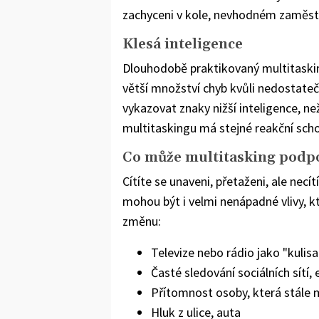
zachyceni v kole, nevhodném zaměst
Klesá inteligence
Dlouhodobě praktikovaný multitasking 
větší množství chyb kvůli nedostate
vykazovat znaky nižší inteligence, než
multitaskingu má stejné reakční scho
Co může multitasking podp
Cítíte se unaveni, přetaženi, ale necí
mohou být i velmi nenápadné vlivy, kte
změnu:
Televize nebo rádio jako "kulisa
Časté sledování sociálních sítí,
Přítomnost osoby, která stále m
Hluk z ulice, auta