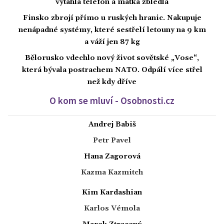
vytáhla telefon a matka zbledla
Finsko zbrojí přímo u ruských hranic. Nakupuje
nenápadné systémy, které sestřelí letouny na 9 km
a váží jen 87 kg
Bělorusko vdechlo nový život sovětské „Vose“,
která bývala postrachem NATO. Odpálí více střel
než kdy dříve
O kom se mluví - Osobnosti.cz
Andrej Babiš
Petr Pavel
Hana Zagorová
Kazma Kazmitch
Kim Kardashian
Karlos Vémola