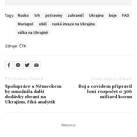
Tagy:
Rusko
trh
potraviny
zahraničí
Ukrajina
boje
FAO
Mariupol
obilí
ruská invaze na Ukrajinu
válka na Ukrajině
Zdroje:
ČTK
Předchozí článek
Následující článek
Spolupráce s Německem
Boj s covidem připravil
by umožnila další
loni rozpočet o 306
dodávky zbraní na
miliard korun
Ukrajinu, říká analytik