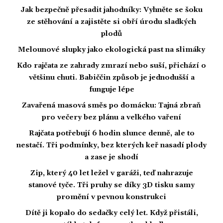
Jak bezpečně přesadit jahodníky: Vyhněte se šoku
ze stěhování a zajistěte si obří úrodu sladkých
plodů
Melounové slupky jako ekologická past na slimáky
Kdo rajčata ze zahrady zmrazí nebo suší, přichází o
většinu chuti. Babiččin způsob je jednodušší a
funguje lépe
Zavařená masová směs po domácku: Tajná zbraň
pro večery bez plánu a velkého vaření
Rajčata potřebují 6 hodin slunce denně, ale to
nestačí. Tři podmínky, bez kterých keř nasadí plody
a zase je shodí
Zip, který 40 let ležel v garáži, teď nahrazuje
stanové tyče. Tři pruhy se díky 3D tisku samy
promění v pevnou konstrukci
Dítě ji kopalo do sedačky celý let. Když přistáli,