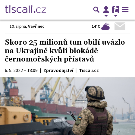
14°C
10. srpna
,
Vavřinec
Skoro 25 milionů tun obilí uvázlo
na Ukrajině kvůli blokádě
černomořských přístavů
6. 5. 2022 – 18:09
|
Zpravodajství
|
Tiscali.cz