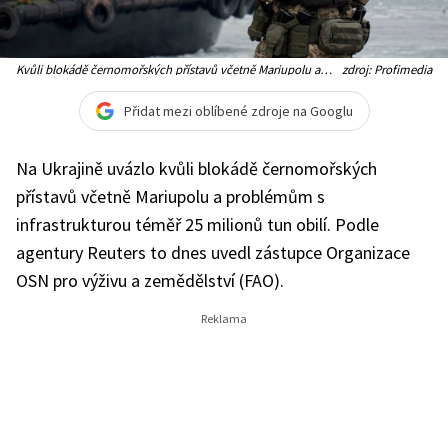
Kvůli blokádě černomořských přístavů včetně Mariupolu a
zdroj: Profimedia
problémům s infrastrukturou uvázlo na Ukrajině téměř 25
milionů tun obilí (Ilustrační foto)
Přidat mezi oblíbené zdroje na Googlu
Na Ukrajině uvázlo kvůli blokádě černomořských
přístavů včetně Mariupolu a problémům s
infrastrukturou téměř 25 milionů tun obilí. Podle
agentury Reuters to dnes uvedl zástupce Organizace
OSN pro výživu a zemědělství (FAO).