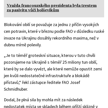
Vražda francouzského prezidenta byla trestem
za pasivitu vůči bolševikům
Blokování obilí se považuje za jednu z příčin vysokých
cen potravin, které v březnu podle FAO v důsledku ruské
invaze na Ukrajinu dosáhly rekordního maxima, než v
dubnu mírně polevily.
„Je to téměř groteskní situace, kterou v tuto chvíli
pozorujeme na Ukrajině s téměř 25 miliony tun obilí,
které by se dalo vyvézt, ale které nemůže opustit zemi
jen kvůli nedostatečné infrastruktuře a blokádě
přístavů,“ řekl zástupce ředitele FAO Josef
Schmidhuber.
Dodal, že plná sila by mohla mít za následek
nedostatek místa ve skladech během příští sklizně v