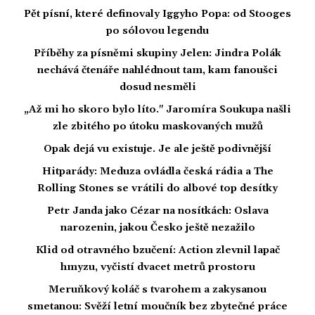
Pět písní, které definovaly Iggyho Popa: od Stooges
po sólovou legendu
Příběhy za písněmi skupiny Jelen: Jindra Polák
nechává čtenáře nahlédnout tam, kam fanoušci
dosud nesměli
„Až mi ho skoro bylo líto." Jaromíra Soukupa našli
zle zbitého po útoku maskovaných mužů
Opak dejá vu existuje. Je ale ještě podivnější
Hitparády: Meduza ovládla česká rádia a The
Rolling Stones se vrátili do albové top desítky
Petr Janda jako Cézar na nosítkách: Oslava
narozenin, jakou Česko ještě nezažilo
Klid od otravného bzučení: Action zlevnil lapač
hmyzu, vyčistí dvacet metrů prostoru
Meruňkový koláč s tvarohem a zakysanou
smetanou: Svěží letní moučník bez zbytečné práce