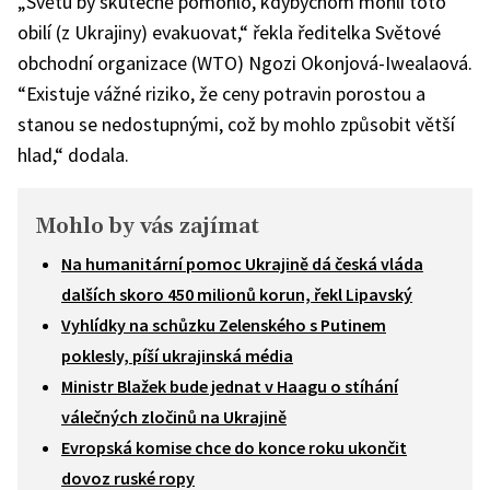
„Světu by skutečně pomohlo, kdybychom mohli toto
obilí (z Ukrajiny) evakuovat,“ řekla ředitelka Světové
obchodní organizace (WTO) Ngozi Okonjová-Iwealaová.
“Existuje vážné riziko, že ceny potravin porostou a
stanou se nedostupnými, což by mohlo způsobit větší
hlad,“ dodala.
Mohlo by vás zajímat
Na humanitární pomoc Ukrajině dá česká vláda
dalších skoro 450 milionů korun, řekl Lipavský
Vyhlídky na schůzku Zelenského s Putinem
poklesly, píší ukrajinská média
Ministr Blažek bude jednat v Haagu o stíhání
válečných zločinů na Ukrajině
Evropská komise chce do konce roku ukončit
dovoz ruské ropy