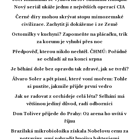
Nový seriál ukáže jednu z největších operací CIA
Černé díry mohou skrývat stopu mimozemské
civilizace. Zachytit ji dokážeme i ze Země
Octomilky v kuchyni? Zapomeňte na plácačku, trik
za korunu je vyhubí přes noc
Předpověď, kterou nikdo nechtěl. ČHMÚ: Pořádně
se ochladí až na konci srpna
Je běhání dole bez opravdu tak zdravé, jak se tvrdí?
Álvaro Soler a pět písní, které voní mořem: Tohle
si pustíte, jakmile přijde první vedro
Jak se radovat z orchideje celá léta? Selhání má
většinou jediný důvod, radí odborníci
Don Toliver přijede do Prahy: O2 arena ho uvítá v
říjnu
Brazilská mikrobioložka získala Nobelovu cenu za
potraviny, umí nahradit hnojiva bakteriemi