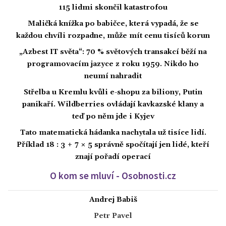
115 lidmi skončil katastrofou
Maličká knížka po babičce, která vypadá, že se
každou chvíli rozpadne, může mít cenu tisíců korun
„Azbest IT světa“: 70 % světových transakcí běží na
programovacím jazyce z roku 1959. Nikdo ho
neumí nahradit
Střelba u Kremlu kvůli e-shopu za biliony, Putin
panikaří. Wildberries ovládají kavkazské klany a
teď po něm jde i Kyjev
Tato matematická hádanka nachytala už tisíce lidí.
Příklad 18 : 3 + 7 × 5 správně spočítají jen lidé, kteří
znají pořadí operací
O kom se mluví - Osobnosti.cz
Andrej Babiš
Petr Pavel