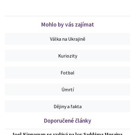
Mohlo by vás zajímat
Válka na Ukrajině
Kuriozity
Fotbal
Úmrtí
Dějiny a fakta
Doporučené články
Joel Kinnaman se vydává na lov Saddáma Husajna.