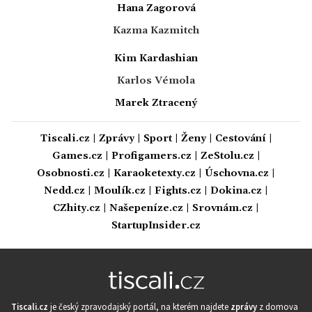
Hana Zagorová
Kazma Kazmitch
Kim Kardashian
Karlos Vémola
Marek Ztracený
Tiscali.cz
|
Zprávy
|
Sport
|
Ženy
|
Cestování
|
Games.cz
|
Profigamers.cz
|
ZeStolu.cz
|
Osobnosti.cz
|
Karaoketexty.cz
|
Úschovna.cz
|
Nedd.cz
|
Moulík.cz
|
Fights.cz
|
Dokina.cz
|
CZhity.cz
|
Našepeníze.cz
|
Srovnám.cz
|
StartupInsider.cz
Tiscali.cz
je český zpravodajský portál, na kterém najdete
zprávy
z domova