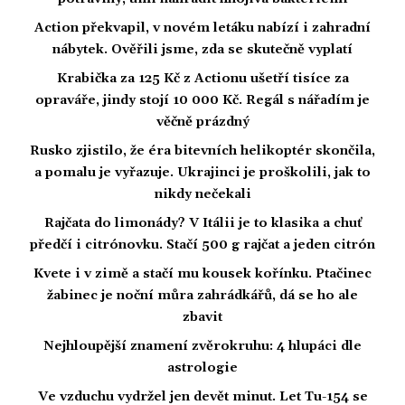
Action překvapil, v novém letáku nabízí i zahradní
nábytek. Ověřili jsme, zda se skutečně vyplatí
Krabička za 125 Kč z Actionu ušetří tisíce za
opraváře, jindy stojí 10 000 Kč. Regál s nářadím je
věčně prázdný
Rusko zjistilo, že éra bitevních helikoptér skončila,
a pomalu je vyřazuje. Ukrajinci je proškolili, jak to
nikdy nečekali
Rajčata do limonády? V Itálii je to klasika a chuť
předčí i citrónovku. Stačí 500 g rajčat a jeden citrón
Kvete i v zimě a stačí mu kousek kořínku. Ptačinec
žabinec je noční můra zahrádkářů, dá se ho ale
zbavit
Nejhloupější znamení zvěrokruhu: 4 hlupáci dle
astrologie
Ve vzduchu vydržel jen devět minut. Let Tu-154 se