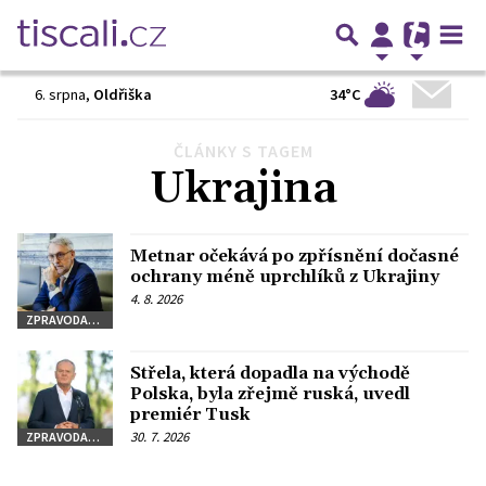
34°C
6. srpna
,
Oldřiška
ČLÁNKY S TAGEM
Předchozí
1
2
3
…
302
Další
Ukrajina
Metnar očekává po zpřísnění dočasné
ochrany méně uprchlíků z Ukrajiny
4. 8. 2026
ZPRAVODAJSTVÍ
Střela, která dopadla na východě
Polska, byla zřejmě ruská, uvedl
premiér Tusk
30. 7. 2026
ZPRAVODAJSTVÍ