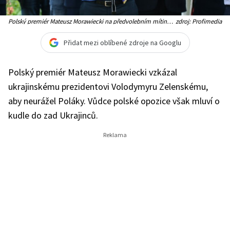
Polský premiér Mateusz Morawiecki na předvolebním mítinku
zdroj: Profimedia
ve městě Świdnik na východě země.
Přidat mezi oblíbené zdroje na Googlu
Polský premiér Mateusz Morawiecki vzkázal
ukrajinskému prezidentovi Volodymyru Zelenskému,
aby neurážel Poláky. Vůdce polské opozice však mluví o
kudle do zad Ukrajinců.