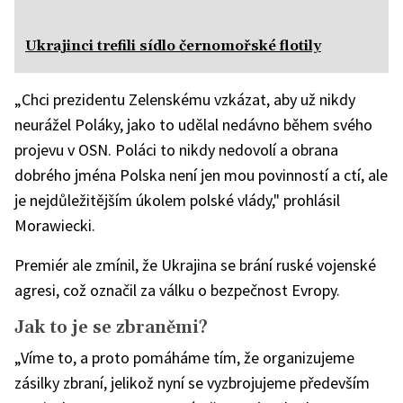
Ukrajinci trefili sídlo černomořské flotily
„Chci prezidentu Zelenskému vzkázat, aby už nikdy
neurážel Poláky, jako to udělal nedávno během svého
projevu v OSN. Poláci to nikdy nedovolí a obrana
dobrého jména Polska není jen mou povinností a ctí, ale
je nejdůležitějším úkolem polské vlády," prohlásil
Morawiecki.
Premiér ale zmínil, že Ukrajina se brání ruské vojenské
agresi, což označil za válku o bezpečnost Evropy.
Jak to je se zbraněmi?
„Víme to, a proto pomáháme tím, že organizujeme
zásilky zbraní, jelikož nyní se vyzbrojujeme především