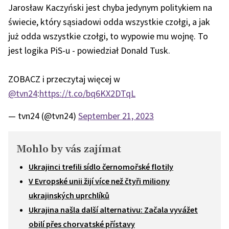
Jarosław Kaczyński jest chyba jedynym politykiem na
świecie, który sąsiadowi odda wszystkie czołgi, a jak
już odda wszystkie czołgi, to wypowie mu wojnę. To
jest logika PiS-u - powiedział Donald Tusk.
ZOBACZ i przeczytaj więcej w
@tvn24
:
https://t.co/bq6KX2DTqL
— tvn24 (@tvn24)
September 21, 2023
Mohlo by vás zajímat
Ukrajinci trefili sídlo černomořské flotily
V Evropské unii žijí více než čtyři miliony
ukrajinských uprchlíků
Ukrajina našla další alternativu: Začala vyvážet
obilí přes chorvatské přístavy