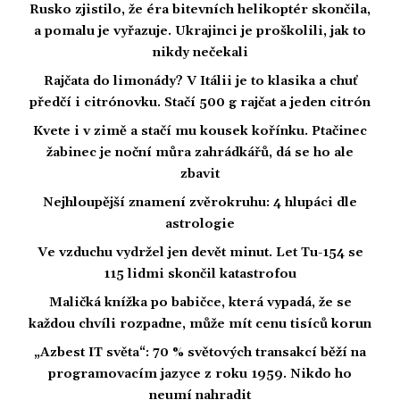
Rusko zjistilo, že éra bitevních helikoptér skončila,
a pomalu je vyřazuje. Ukrajinci je proškolili, jak to
nikdy nečekali
Rajčata do limonády? V Itálii je to klasika a chuť
předčí i citrónovku. Stačí 500 g rajčat a jeden citrón
Kvete i v zimě a stačí mu kousek kořínku. Ptačinec
žabinec je noční můra zahrádkářů, dá se ho ale
zbavit
Nejhloupější znamení zvěrokruhu: 4 hlupáci dle
astrologie
Ve vzduchu vydržel jen devět minut. Let Tu-154 se
115 lidmi skončil katastrofou
Maličká knížka po babičce, která vypadá, že se
každou chvíli rozpadne, může mít cenu tisíců korun
„Azbest IT světa“: 70 % světových transakcí běží na
programovacím jazyce z roku 1959. Nikdo ho
neumí nahradit