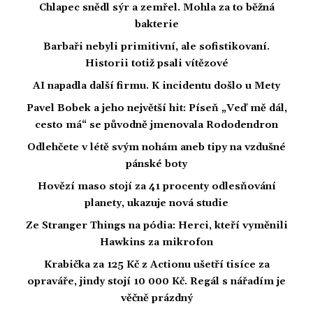
Chlapec snědl sýr a zemřel. Mohla za to běžná
bakterie
Barbaři nebyli primitivní, ale sofistikovaní.
Historii totiž psali vítězové
AI napadla další firmu. K incidentu došlo u Mety
Pavel Bobek a jeho největší hit: Píseň „Veď mě dál,
cesto má“ se původně jmenovala Rododendron
Odlehčete v létě svým nohám aneb tipy na vzdušné
pánské boty
Hovězí maso stojí za 41 procenty odlesňování
planety, ukazuje nová studie
Ze Stranger Things na pódia: Herci, kteří vyměnili
Hawkins za mikrofon
Krabička za 125 Kč z Actionu ušetří tisíce za
opraváře, jindy stojí 10 000 Kč. Regál s nářadím je
věčně prázdný