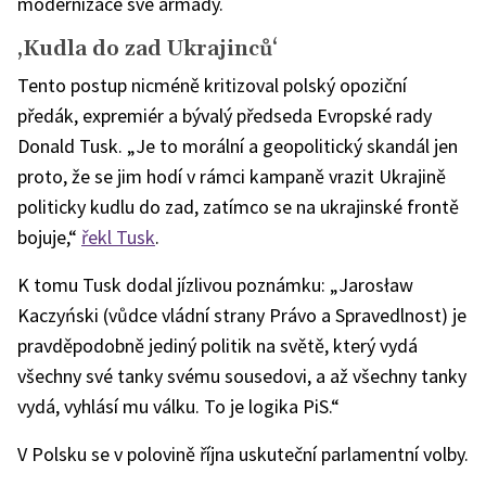
modernizace své armády.
‚Kudla do zad Ukrajinců‘
Tento postup nicméně kritizoval polský opoziční
předák, expremiér a bývalý předseda Evropské rady
Donald Tusk. „Je to morální a geopolitický skandál jen
proto, že se jim hodí v rámci kampaně vrazit Ukrajině
politicky kudlu do zad, zatímco se na ukrajinské frontě
bojuje,“
řekl Tusk
.
K tomu Tusk dodal jízlivou poznámku: „Jarosław
Kaczyński (vůdce vládní strany Právo a Spravedlnost) je
pravděpodobně jediný politik na světě, který vydá
všechny své tanky svému sousedovi, a až všechny tanky
vydá, vyhlásí mu válku. To je logika PiS.“
V Polsku se v polovině října uskuteční parlamentní volby.