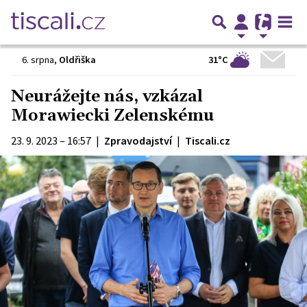
31°C
6. srpna
,
Oldřiška
Neurážejte nás, vzkázal
Morawiecki Zelenskému
23. 9. 2023 – 16:57
|
Zpravodajství
|
Tiscali.cz