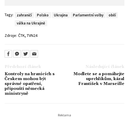
Tagy:
zahraničí
Polsko
Ukrajina
Parlamentní volby
obilí
válka na Ukrajině
,
Zdroje:
ČTK
TVN24
Předchozí článek
Následující článek
Kontroly na hranicích s
Modlete se a pomáhejte
Českem mohou být
uprchlíkům, kázal
správné opatření,
František v Marseille
připouští německá
ministryně