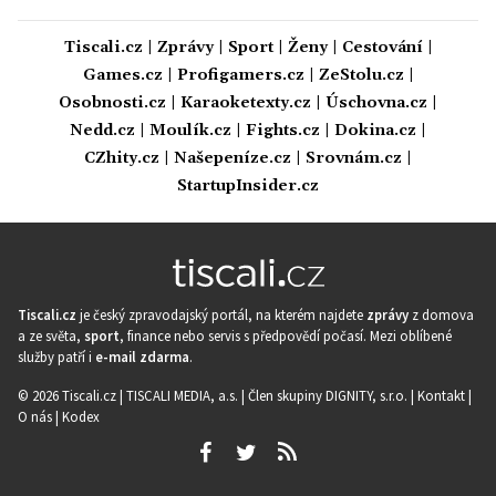
Tiscali.cz
|
Zprávy
|
Sport
|
Ženy
|
Cestování
|
Games.cz
|
Profigamers.cz
|
ZeStolu.cz
|
Osobnosti.cz
|
Karaoketexty.cz
|
Úschovna.cz
|
Nedd.cz
|
Moulík.cz
|
Fights.cz
|
Dokina.cz
|
CZhity.cz
|
Našepeníze.cz
|
Srovnám.cz
|
StartupInsider.cz
Tiscali.cz
je český zpravodajský portál, na kterém najdete
zprávy
z domova
a ze světa,
sport
, finance nebo servis s předpovědí počasí. Mezi oblíbené
služby patří i
e-mail zdarma
.
© 2026 Tiscali.cz |
TISCALI MEDIA, a.s.
|
Člen skupiny DIGNITY, s.r.o.
|
Kontakt
|
O nás
|
Kodex