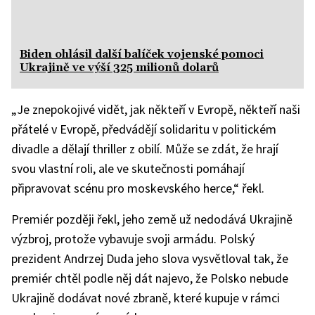
Biden ohlásil další balíček vojenské pomoci
Ukrajině ve výší 325 milionů dolarů
„Je znepokojivé vidět, jak někteří v Evropě, někteří naši
přátelé v Evropě, předvádějí solidaritu v politickém
divadle a dělají thriller z obilí. Může se zdát, že hrají
svou vlastní roli, ale ve skutečnosti pomáhají
připravovat scénu pro moskevského herce,“ řekl.
Premiér později řekl, jeho země už nedodává Ukrajině
výzbroj, protože vybavuje svoji armádu. Polský
prezident Andrzej Duda jeho slova vysvětloval tak, že
premiér chtěl podle něj dát najevo, že Polsko nebude
Ukrajině dodávat nové zbraně, které kupuje v rámci