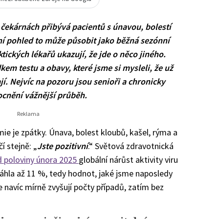
 čekárnách přibývá pacientů s únavou, bolestí
ní pohled to může působit jako běžná sezónní
aktických lékařů ukazují, že jde o něco jiného.
kem testu a obavy, které jsme si mysleli, že už
jí. Nejvíc na pozoru jsou senioři a chronicky
cnění vážnější průběh.
ie je zpátky. Únava, bolest kloubů, kašel, rýma a
í stejně: „
Jste pozitivní
.“ Světová zdravotnická
d poloviny února 2025
globální nárůst aktivity viru
sáhla až 11 %, tedy hodnot, jaké jsme naposledy
e navíc mírně zvyšují počty případů, zatím bez