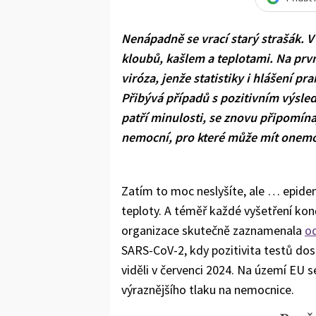
Nenápadně se vrací starý strašák. V
kloubů, kašlem a teplotami. Na prv
viróza, jenže statistiky i hlášení pr
Přibývá případů s pozitivním výsled
patří minulosti, se znovu připomína
nemocní, pro které může mít onemo
Zatím to moc neslyšíte, ale … epidem
teploty. A téměř každé vyšetření konč
organizace skutečně zaznamenala
o
SARS-CoV-2, kdy pozitivita testů do
viděli v červenci 2024. Na území EU s
výraznějšího tlaku na nemocnice.