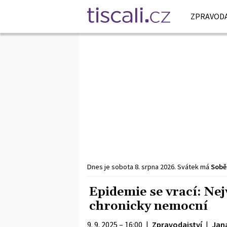
ZPRAVODA
Dnes je
sobota
8. srpna
2026
.
Svátek má
Sobě
Epidemie se vrací: Nej
chronicky nemocní
9. 9. 2025 – 16:00
|
Zpravodajství
|
Jan