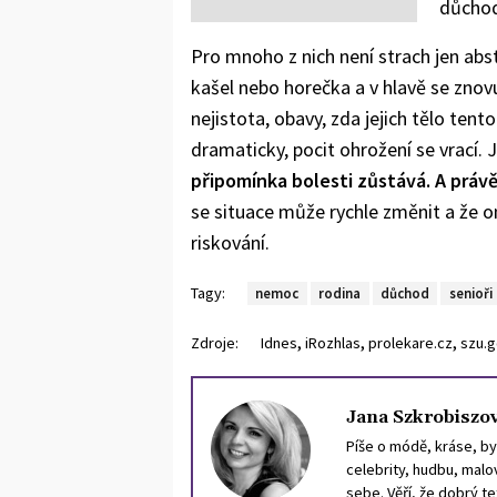
důchod
Pro mnoho z nich není strach jen abst
kašel nebo horečka a v hlavě se znovu
nejistota, obavy, zda jejich tělo ten
dramaticky, pocit ohrožení se vrací. J
připomínka bolesti zůstává. A právě p
se situace může rychle změnit a že on
riskování.
Tagy:
nemoc
rodina
důchod
senioři
,
,
,
Zdroje:
Idnes
iRozhlas
prolekare.cz
szu.g
Jana Szkrobiszo
Píše o módě, kráse, byt
celebrity, hudbu, malov
sebe. Věří, že dobrý t