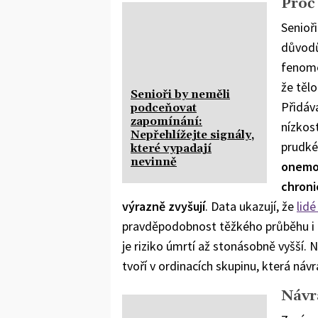
Proč 
Senioři
důvodů
fenom
že těl
Senioři by neměli
Přidává
podceňovat
zapomínání:
nízkos
Nepřehlížejte signály,
prudké
které vypadají
nevinně
onemoc
chroni
výrazně zvyšují
. Data ukazují, že
lidé
pravděpodobnost těžkého průběhu i ho
je riziko úmrtí až stonásobně vyšší. 
tvoří v ordinacích skupinu, která náv
Návr