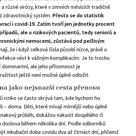
 a různé virózy, které v zimních měsících tradičně
jí zdravotnický systém.
Přesto se do statistik
vrací i covid-19. Zatím tvoří jen jednotky procent
případů, ale u rizikových pacientů, tedy seniorů a
 chronickými nemocemi, zůstává pod pečlivým
ají, že i když celková čísla působí nízce, právě u
 infekce vést k vážným komplikacím. Je to trochu
ní dominantní, ale jeho přítomnost je
ražitost ještě není možné úplně odložit.
na jako nejsnazší cesta přenosu
ší riziko se často skrývá tam, kde bychom ho
i – doma. Děti, které mívají mírnější nebo úplně
znakový průběh, dokážou nakazit dospělého či
a doslova během několika dní. Podle odborníků
ýt inkubační doba covidu dva až čtrnáct dní, přičemž