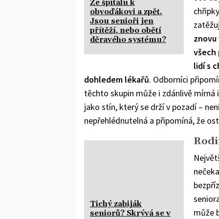
Ze špitálu k
chřipky
obvoďákovi a zpět.
Jsou senioři jen
zatěžu
přítěží, nebo obětí
znovu 
děravého systému?
všech 
lidí s
dohledem lékařů
. Odborníci připomín
těchto skupin může i zdánlivě mírná
jako stín, který se drží v pozadí – ne
nepřehlédnutelná a připomíná, že ost
Rodi
Největ
nečekal
bezpří
senior
Tichý zabiják
může b
seniorů? Skrývá se v