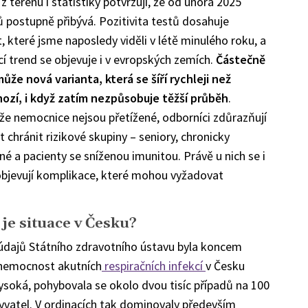
z terénu i statistiky potvrzují, že od února 2025
ů postupně přibývá. Pozitivita testů dosahuje
, které jsme naposledy viděli v létě minulého roku, a
cí trend se objevuje i v evropských zemích.
Částečně
může nová varianta, která se šíří rychleji než
ozí, i když zatím nezpůsobuje těžší průběh
.
že nemocnice nejsou přetížené, odborníci zdůrazňují
 chránit rizikové skupiny – seniory, chronicky
é a pacienty se sníženou imunitou. Právě u nich se i
 objevují komplikace, které mohou vyžadovat
 je situace v Česku?
údajů Státního zdravotního ústavu byla koncem
nemocnost akutních
respiračních infekcí
v Česku
vysoká, pohybovala se okolo dvou tisíc případů na 100
yvatel. V ordinacích tak dominovaly především