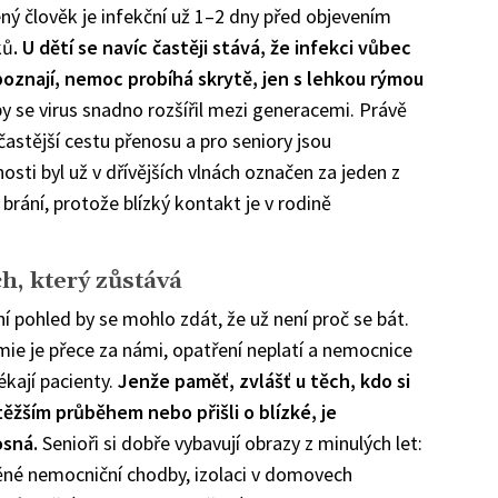
ný člověk je infekční už 1–2 dny před objevením
ků
. U dětí se navíc častěji stává, že infekci vůbec
oznají, nemoc probíhá skrytě, jen s lehkou rýmou
y se virus snadno rozšířil mezi generacemi. Právě
častější cestu přenosu a pro seniory jsou
osti byl už v dřívějších vlnách označen za jeden z
 brání, protože blízký kontakt je v rodině
h, který zůstává
í pohled by se mohlo zdát, že už není proč se bát.
ie je přece za námi, opatření neplatí a nemocnice
kají pacienty.
Jenže paměť, zvlášť u těch, kdo si
 těžším průběhem nebo přišli o blízké, je
sná.
Senioři si dobře vybavují obrazy z minulých let:
ěné nemocniční chodby, izolaci v domovech