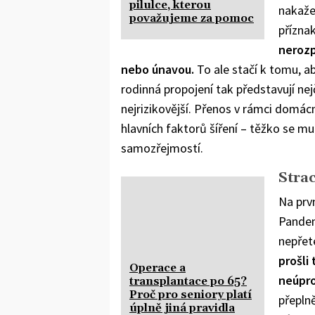
pilulce, kterou
nakaže
považujeme za pomoc
přízna
nerozp
nebo únavou.
To ale stačí k tomu, ab
rodinná propojení tak představují nej
nejrizikovější. Přenos v rámci domácn
hlavních faktorů šíření – těžko se mu
samozřejmostí.
Strac
Na prvn
Pandem
nepřeté
prošli
Operace a
neúpro
transplantace po 65?
Proč pro seniory platí
přepln
úplně jiná pravidla