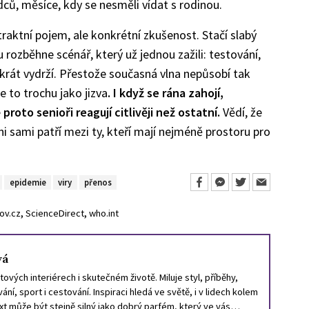
ců, měsíce, kdy se nesměli vídat s rodinou.
raktní pojem, ale konkrétní zkušenost. Stačí slabý
 rozběhne scénář, který už jednou zažili: testování,
tokrát vydrží. Přestože současná vlna nepůsobí tak
e to trochu jako jizva
. I když se rána zahojí,
roto senioři reagují citlivěji než ostatní.
Vědí, že
i sami patří mezi ty, kteří mají nejméně prostoru pro
epidemie
viry
přenos
,
,
ov.cz
ScienceDirect
who.int
vá
ových interiérech i skutečném životě. Miluje styl, příběhy,
ání, sport i cestování. Inspiraci hledá ve světě, i v lidech kolem
ext může být stejně silný jako dobrý parfém, který ve vás