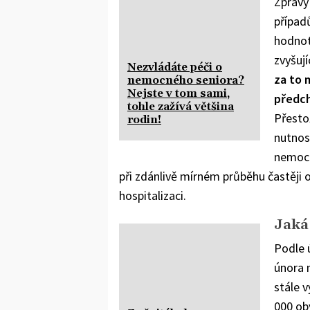
Zprávy 
případ
hodnot
zvyšují
Nezvládáte péči o
za to 
nemocného seniora?
Nejste v tom sami,
předch
tohle zažívá většina
Přesto
rodin!
nutnost
nemocn
při zdánlivě mírném průběhu častěji
hospitalizaci.
Jaká
Podle 
února 
stále 
000 ob