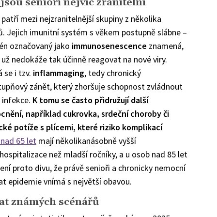
jsou senioři nejvíc zranitelní
 patří mezi nejzranitelnější skupiny z několika
. Jejich imunitní systém s věkem postupně slábne –
én označovaný jako
immunosenescence
znamená,
o už nedokáže tak účinně reagovat na nové viry.
 se i tzv.
inflammaging
, tedy chronický
tupňový zánět, který zhoršuje schopnost zvládnout
 infekce.
K tomu se často přidružují další
nění, například cukrovka, srdeční choroby či
cké potíže s plícemi, které riziko komplikací
 nad 65 let
mají několikanásobně vyšší
spitalizace než mladší ročníky, a u osob nad 85 let
Není proto divu, že právě senioři a chronicky nemocní
rat epidemie vnímá s největší obavou.
at známých scénářů