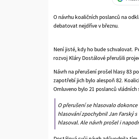
O návrhu koaličních poslanců na od
debatovat nejdříve v březnu.
Není jisté, kdy ho bude schvalovat. P
rozvoj Kláry Dostálové přerušili proj
Návrh na přerušení prošel hlasy 83 p
zapotřebí jich bylo alespoň 82. Koali
Omluveno bylo 21 poslanců vládních 
O přerušení se hlasovalo dokonce 
hlasování zpochybnil Jan Farský s 
hlasoval. Ale návrh prošel i napod
Dostálová svůj návrh zdůvodnila tím