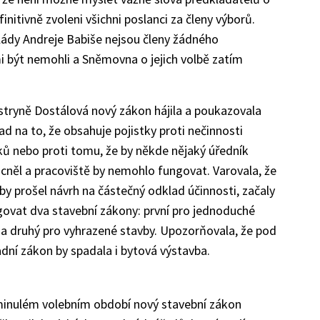
initivně zvoleni všichni poslanci za členy výborů.
 vlády Andreje Babiše nejsou členy žádného
i být nemohli a Sněmovna o jejich volbě zatím
stryně Dostálová nový zákon hájila a poukazovala
ad na to, že obsahuje pojistky proti nečinnosti
ků nebo proti tomu, že by někde nějaký úředník
něl a pracoviště by nemohlo fungovat. Varovala, že
by prošel návrh na částečný odklad účinnosti, začaly
govat dva stavební zákony: první pro jednoduché
 a druhý pro vyhrazené stavby. Upozorňovala, že pod
dní zákon by spadala i bytová výstavba.
v minulém volebním období nový stavební zákon