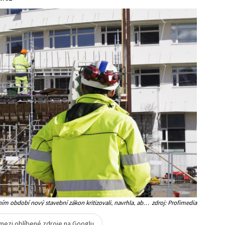
ím období nový stavební zákon kritizovali, navrhla, aby
zdroj: Profimedia
strační foto)
 mezi oblíbené zdroje na Googlu