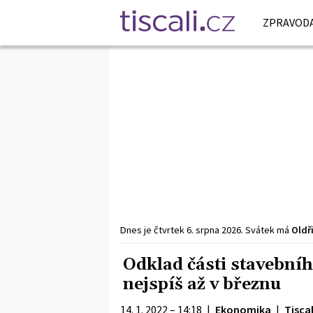
ZPRAVODA
Dnes je
čtvrtek
6. srpna
2026
.
Svátek má
Oldř
Odklad části stavebn
nejspíš až v březnu
14. 1. 2022 – 14:18
|
Ekonomika
|
Tiscal