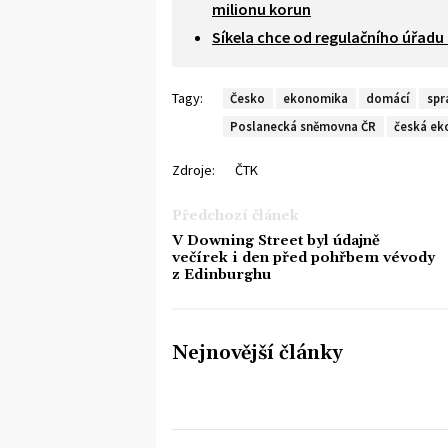
milionu korun
Síkela chce od regulačního úřadu
Tagy:
Česko
ekonomika
domácí
spr
Poslanecká sněmovna ČR
česká e
Zdroje:
ČTK
Předchozí článek
V Downing Street byl údajně
večírek i den před pohřbem vévody
z Edinburghu
Nejnovější články