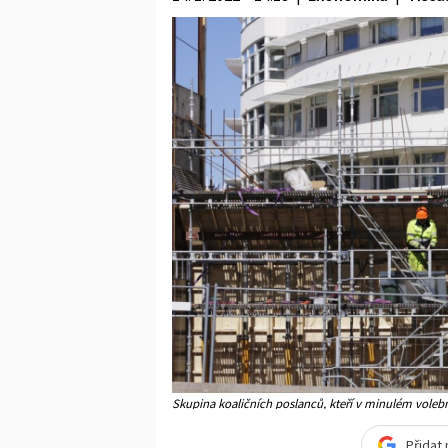
Skupina koaličních poslanců, kteří v minulém volebn
se o rok odložil vznik krajských stavebních úřadů (Ilu
Přidat