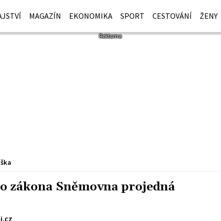
JSTVÍ
MAGAZÍN
EKONOMIKA
SPORT
CESTOVÁNÍ
ŽENY
iška
ího zákona Sněmovna projedná
i.cz