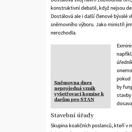
konstruktivní debatě, když nejsou def
Dostálová ale i další členové bývalé
sněmovního výboru. Jako ministři jim
nerozhodla.
Exmini
napříkl
úřední
onemoc
pokud 
Sněmovna dnes
by fun
neprojedná vznik
vyšetřovací komise k
stavby
darům pro STAN
dosava
Stavební úřady
Skupina koaličních poslanců, kteří 