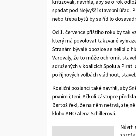
kritizovali, navrhla, aby se o rok odl
spadat pod Nejvyšší stavební úřad. 
nebo třeba bytů by se řídilo dosavadn
Od 1. července příštího roku by tak vz
který má povolovat takzvané vyhrazen
Stranám bývalé opozice se nelíbilo hl
Varovaly, že to může ochromit stavebn
sdružených v koalicích Spolu a Piráti
po říjnových volbách vládnout, stave
Koaliční poslanci také navrhli, aby Sn
prvním čtení. Ačkoli zástupce předkla
Bartoš řekl, že na něm netrvá, stej
klubu ANO Alena Schillerová.
Návrh 
zastán