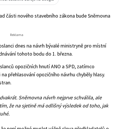
klad části nového stavebního zákona bude Sněmovna
oslanci dnes na návrh bývalé ministryně pro místní
ednávání tohoto bodu do 1. března.
oslanců opozičních hnutí ANO a SPD, zatímco
ci na přehlasování opozičního návrhu chyběly hlasy.
stran.
dvakrát. Sněmovna návrh nejprve schválila, ale
tím, že na sjetině má odlišný výsledek od toho, jak
ruhé.
, že není možné myslet vážně slova předkladatelů o