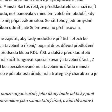
. Ministr Bartoš řekl, že předkladatelé se snaží najít
shodu, než panovala v minulém volebním období, kdy
le něj přijat zákon silou. Senát tehdy jednomyslně
ákon odmítl, ale Sněmovna ho přehlasovala.
 zajistit, aby tady nedošlo v příštích letech ke
u stavebního řízení,“ popsal dnes důvod předložení
 předseda klubu KDU-ČSL a další z předkladatelů
á začít fungovat specializovaný stavební úřad. „Z
ekl ke specializovanému stavebnímu úřadu ministr
veb v působnosti úřadu má strategický charakter a je
 pouze organizačně, jeho úkoly bude fakticky plnit
le nevznikne jako samostatný úřad, uvádí důvodová