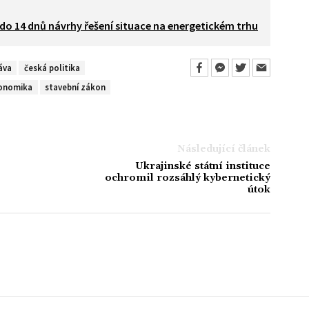
 do 14 dnů návrhy řešení situace na energetickém trhu
áva
česká politika
konomika
stavební zákon
Následující článek
Ukrajinské státní instituce
ochromil rozsáhlý kybernetický
útok