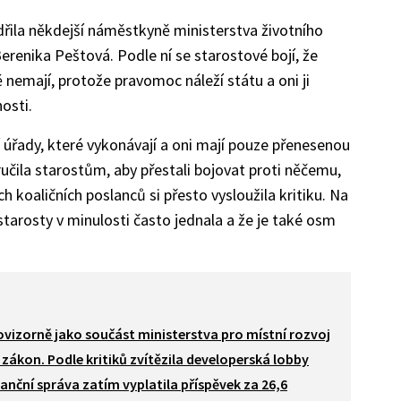
řila někdejší náměstkyně ministerstva životního
erenika Peštová. Podle ní se starostové bojí, že
 nemají, protože pravomoc náleží státu a oni ji
osti.
í úřady, které vykonávají a oni mají pouze přenesenou
učila starostům, aby přestali bojovat proti něčemu,
h koaličních poslanců si přesto vysloužila kritiku. Na
starosty v minulosti často jednala a že je také osm
ovizorně jako součást ministerstva pro místní rozvoj
zákon. Podle kritiků zvítězila developerská lobby
nční správa zatím vyplatila příspěvek za 26,6