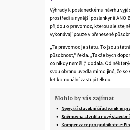
Výhrady k poslaneckému návrhu vyjád
prostředí a nynější poslankyně ANO B
přijdou o pravomoc, kterou ale stejně
vykonávají pouze v přenesené působn
„Ta pravomoc je státu. To jsou státn
působnost,“ řekla. „Takže bych dopor
co nikdy neměli,“ dodala. Od některýc
svou obranu uvedla mimo jiné, že se 
let komunální zastupitelkou.
Mohlo by vás zajímat
Nejvyšší stavební úřad vznikne pr
Sněmovna stvrdila nový stavební 
Kompenzace pro podnikatele: Fina