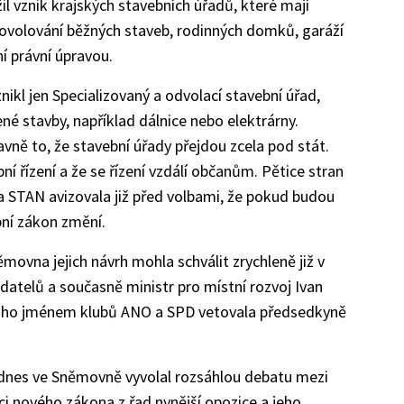
ožil vznik krajských stavebních úřadů, které mají
Povolování běžných staveb, rodinných domků, garáží
í právní úpravou.
nikl jen Specializovaný a odvolací stavební úřad,
é stavby, například dálnice nebo elektrárny.
avně to, že stavební úřady přejdou zcela pod stát.
í řízení a že se řízení vzdálí občanům. Pětice stran
 a STAN avizovala již před volbami, že pokud budou
bní zákon změní.
ěmovna jejich návrh mohla schválit zrychleně již v
datelů a současně ministr pro místní rozvoj Ivan
ně ho jménem klubů ANO a SPD vetovala předsedkyně
dnes ve Sněmovně vyvolal rozsáhlou debatu mezi
ci nového zákona z řad nynější opozice a jeho