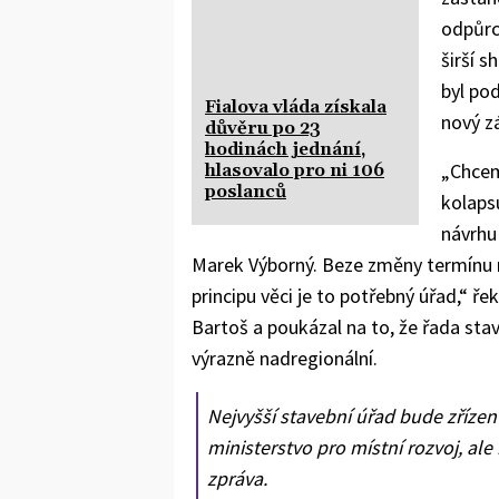
odpůrci
širší 
byl pod
Fialova vláda získala
nový z
důvěru po 23
hodinách jednání,
„Chceme
hlasovalo pro ni 106
poslanců
kolaps
návrhu
Marek Výborný. Beze změny termínu m
principu věci je to potřebný úřad,“ ř
Bartoš a poukázal na to, že řada sta
výrazně nadregionální.
Nejvyšší stavební úřad bude zřízen
ministerstvo pro místní rozvoj, a
zpráva.