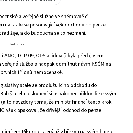
ocenské a veřejné službě ve sněmovně či
u na stále se posouvající věk odchodu do penze
 pořád žije, a do budoucna se to nezmění.
tí ANO, TOP 09, ODS a lidovců byla před časem
a veřejná služba a naopak odmítnut návrh KSČM na
 prvních tří dnů nemocenské.
gislativy stále se prodlužujícího odchodu do
Babiš a jeho uskupení sice nakonec přiklonili ke svým
 (a to navzdory tomu, že ministr financí tento krok
O však opakoval, že dřívější odchod do penze
dimírem Pikorou, který už v březnu na svém blogu