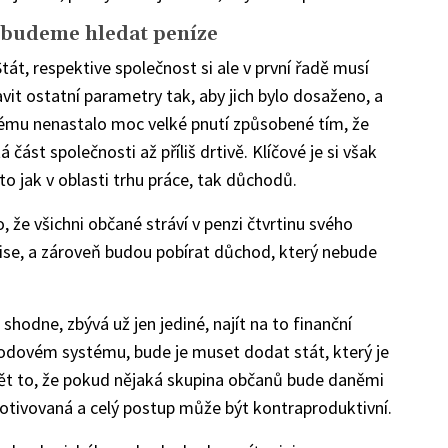
 budeme hledat peníze
Stát, respektive společnost si ale v první řadě musí
avit ostatní parametry tak, aby jich bylo dosaženo, a
stému nenastalo moc velké pnutí způsobené tím, že
 část společnosti až příliš drtivě. Klíčové je si však
o jak v oblasti trhu práce, tak důchodů.
 že všichni občané stráví v penzi čtvrtinu svého
ise, a zároveň budou pobírat důchod, který nebude
hodne, zbývá už jen jediné, najít na to finanční
odovém systému, bude je muset dodat stát, který je
pět to, že pokud nějaká skupina občanů bude daněmi
motivovaná a celý postup může být kontraproduktivní.