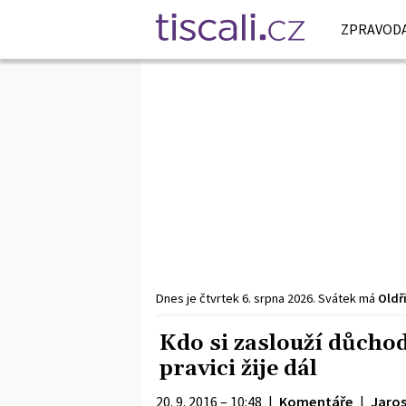
ZPRAVODA
Dnes je
čtvrtek
6. srpna
2026
.
Svátek má
Oldř
Kdo si zaslouží důchod
pravici žije dál
20. 9. 2016 – 10:48
|
Komentáře
|
Jaros