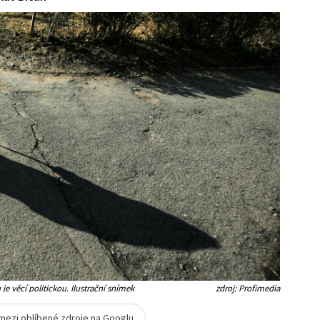
 věcí politickou. Ilustrační snímek
zdroj: Profimedia
 mezi oblíbené zdroje na Googlu