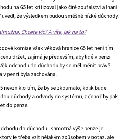
du na 65 let kritizoval jako čiré zoufalství a lhaní
V uvedl, že výsledkem budou směšně nízké důchody.
mužna. Chcete víc? A víte, jak na to?
odové komise však věková hranice 65 let není tím
cenu držet, zajímá je především, aby lidé v penzi
a. Věk odchodu do důchodu by se měl měnit právě
a v penzi byla zachována.
 65 nevzniklo tím, že by se zkoumalo, kolik bude
 budou důchody a odvody do systému, z čehož by pak
et do penze.
odchodu do důchodu i samotná výše penze je
tory je třeba vzít nějakým způsobem v potaz, ale