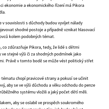
ámci ekonomie a ekonomického řízení má Pikora
dla.
se v souvislosti s důchody budou vyvíjet nálady
bjevovat shodné postoje a případně vznikat hlasovací
idovců kolem podobných témat.
co zdůrazňuje Pikora, tedy, že lidé s dětmi
 ve stejné výši či za shodných podmínek jako
sami. Právě v tomto bodě se může vést politický střet
 tématu chopí pravicové strany a pokusí se učinit
vý, aby se ve výši důchodu a věku odchodu do penze
průběžného systému vložili a jaký počet dětí měli.
akem, aby se oslabil ve prospěch soukromého