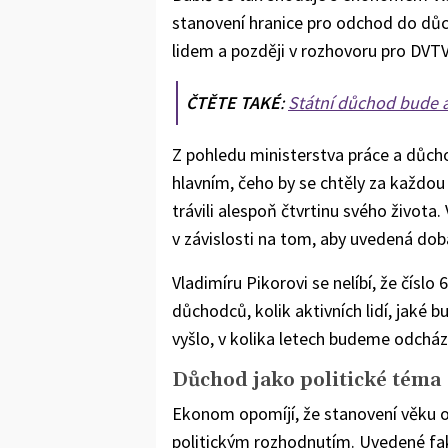
stanovení hranice pro odchod do důcho
lidem a později v rozhovoru pro DVT
ČTĚTE TAKÉ
:
Státní důchod bude al
Z pohledu ministerstva práce a důch
hlavním, čeho by se chtěly za každou 
trávili alespoň čtvrtinu svého život
v závislosti na tom, aby uvedená dob
Vladimíru Pikorovi se nelíbí, že číslo
důchodců, kolik aktivních lidí, jaké
vyšlo, v kolika letech budeme odcház
Důchod jako politické téma
Ekonom opomíjí, že stanovení věku 
politickým rozhodnutím. Uvedené fak