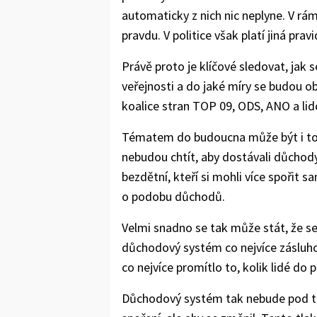
automaticky z nich nic neplyne. V r
pravdu. V politice však platí jiná pravi
Právě proto je klíčové sledovat, jak 
veřejnosti a do jaké míry se budou o
koalice stran TOP 09, ODS, ANO a l
Tématem do budoucna může být i to, 
nebudou chtít, aby dostávali důchody
bezdětní, kteří si mohli více spořit 
o podobu důchodů.
Velmi snadno se tak může stát, že se
důchodový systém co nejvíce zásluho
co nejvíce promítlo to, kolik lidé do 
Důchodový systém tak nebude pod tl