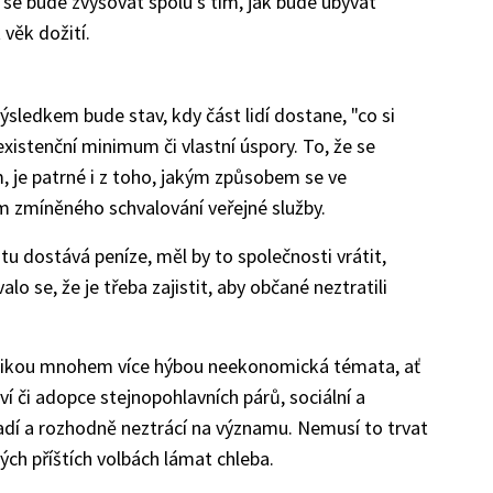
k se bude zvyšovat spolu s tím, jak bude ubývat
věk dožití.
ýsledkem bude stav, kdy část lidí dostane, "co si
xistenční minimum či vlastní úspory. To, že se
 je patrné i z toho, jakým způsobem se ve
zmíněného schvalování veřejné služby.
tu dostává peníze, měl by to společnosti vrátit,
o se, že je třeba zajistit, aby občané neztratili
itikou mnohem více hýbou neekonomická témata, ať
ví či adopce stejnopohlavních párů, sociální a
dí a rozhodně neztrácí na významu. Nemusí to trvat
ých příštích volbách lámat chleba.