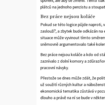
spoření, ale aby se změnil. Tento tla
plátců na jednoho penzistu a stoupat 
Bez práce nejsou koláče
Pokud se této logice půjde naproti, v
zaslouží", a zbytek bude odkázán na e
situace může vyvinout tímto směrem,
sněmovně argumentovalo také kolem 
Bez práce nejsou koláče a kdo od stá
zaznívalo z dolní komory a zdůrazňoval
pracovní návyky.
Přestože se dnes může zdát, že pol
už soužití různých kultur a náboženst
ekonomická tematika zůstává v poza
dlouho a právě na ní se bude v někter