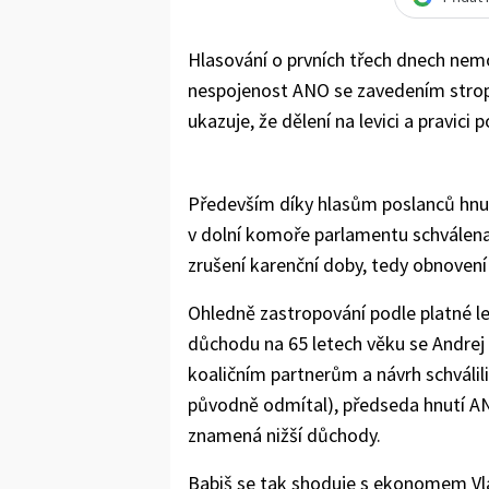
Hlasování o prvních třech dnech nem
nespojenost ANO se zavedením strop
ukazuje, že dělení na levici a pravici
Především díky hlasům poslanců hnu
v dolní komoře parlamentu schválen
zrušení karenční doby, tedy obnovení
Ohledně zastropování podle platné le
důchodu na 65 letech věku se Andrej 
koaličním partnerům a návrh schválili
původně odmítal), předseda hnutí AN
znamená nižší důchody.
Babiš se tak shoduje s ekonomem Vla