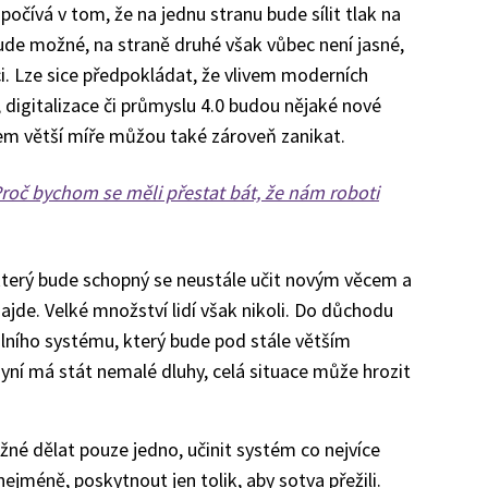
očívá v tom, že na jednu stranu bude sílit tlak na
 bude možné, na straně druhé však vůbec není jasné,
ci. Lze sice předpokládat, že vlivem moderních
 digitalizace či průmyslu 4.0 budou nějaké nové
hem větší míře můžou také zároveň zanikat.
roč bychom se měli přestat bát, že nám roboti
 který bude schopný se neustále učit novým věcem a
ajde. Velké množství lidí však nikoli. Do důchodu
lního systému, který bude pod stále větším
yní má stát nemalé dluhy, celá situace může hrozit
né dělat pouze jedno, učinit systém co nejvíce
ejméně, poskytnout jen tolik, aby sotva přežili.