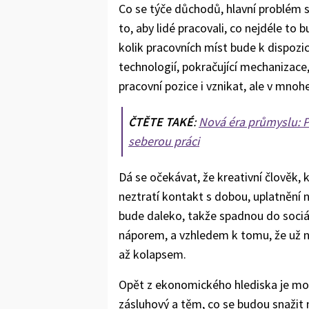
Co se týče důchodů, hlavní problém sp
to, aby lidé pracovali, co nejdéle to
kolik pracovních míst bude k dispozi
technologií, pokračující mechanizace,
pracovní pozice i vznikat, ale v mno
ČTĚTE TAKÉ
:
Nová éra průmyslu: P
seberou práci
Dá se očekávat, že kreativní člověk,
neztratí kontakt s dobou, uplatnění n
bude daleko, takže spadnou do sociá
náporem, a vzhledem k tomu, že už n
až kolapsem.
Opět z ekonomického hlediska je mož
zásluhový a těm, co se budou snažit n