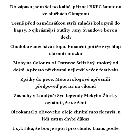
Do zápasu jsem šel po kalbě, přiznal BKFC šampion
ve službách Oktagonu
Těsně před osmdesátkou strčí mladší kolegyně do
kapsy. Nejkrásnější outfity Jany Švandové berou
dech
Chudoba zanechává stopu. Finanční potíže zrychlují
stárnutí mozku
Moby na Colours of Ostrava: Střízlivý, mokrý od
deště, a přesto přichystal nejlepší večer festivalu
Zpátky do pece. Meteorologové upřesnili
předpověď počasí na víkend
Zásnuby v Londýně: Syn legendy Mekyho Žbirky
oznámil, že se žení
Oleokantal z olivového oleje chrání mozek myší, u
lidí zatím chybí důkaz
Usyk říká, že box je sport pro chudé. Luxus podle