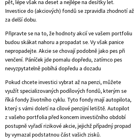
pět, lépe však na deset a nejlépe na desítky let.
Investice do (akciových) fondů se zpravidla zhodnotí až
za delší dobu.
Připravte se na to, že hodnoty akcií ve vašem portfoliu
budou skákat nahoru a propadat se. Vy však panice
nepropadejte. Akcie se chovají podobně jako pes při
venčení. Páníček jde pomalu dopředu, zatímco pes
nevyzpytatelně pobíhá dopředu a dozadu
Pokud chcete investici vybrat až na penzi, můžete
využít specializovaných podílových fondů, kterým se
říká fondy životního cyklu. Tyto fondy mají autopilota,
který s vámi doletí na cílové penzijní letiště. Autopilot
z vašeho portfolia před koncem investičního období
postupně vyřadí rizikové akcie, jejichž případný propad
by vymazal podstatnou část vašich zisků.