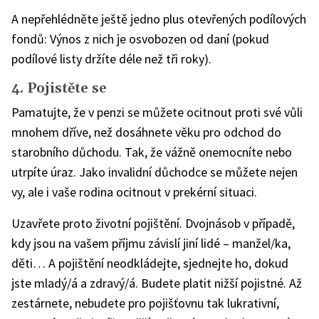
A nepřehlédněte ještě jedno plus otevřených podílových
fondů: Výnos z nich je osvobozen od daní (pokud
podílové listy držíte déle než tři roky).
4. Pojistěte se
Pamatujte, že v penzi se můžete ocitnout proti své vůli
mnohem dříve, než dosáhnete věku pro odchod do
starobního důchodu. Tak, že vážně onemocníte nebo
utrpíte úraz. Jako invalidní důchodce se můžete nejen
vy, ale i vaše rodina ocitnout v prekérní situaci.
Uzavřete proto životní pojištění. Dvojnásob v případě,
kdy jsou na vašem příjmu závislí jiní lidé – manžel/ka,
děti… A pojištění neodkládejte, sjednejte ho, dokud
jste mladý/á a zdravý/á. Budete platit nižší pojistné. Až
zestárnete, nebudete pro pojišťovnu tak lukrativní,