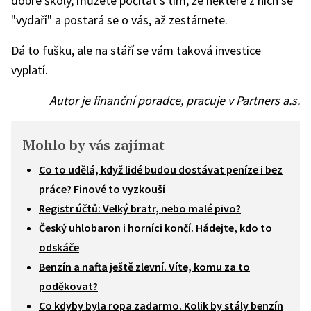
dobré školy, můžete počítat s tím, že některé z nich se
"vydaří" a postará se o vás, až zestárnete.
Dá to fušku, ale na stáří se vám taková investice
vyplatí.
Autor je finanční poradce, pracuje v Partners a.s.
Mohlo by vás zajímat
Co to udělá, když lidé budou dostávat peníze i bez
práce? Finové to vyzkouší
Registr účtů: Velký bratr, nebo malé pivo?
Český uhlobaron i horníci končí. Hádejte, kdo to
odskáče
Benzín a nafta ještě zlevní. Víte, komu za to
poděkovat?
Co kdyby byla ropa zadarmo. Kolik by stály benzín