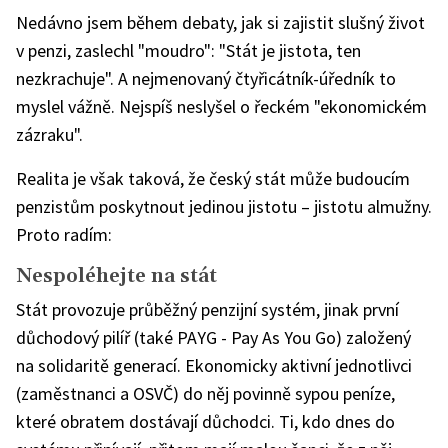
Nedávno jsem během debaty, jak si zajistit slušný život
v penzi, zaslechl "moudro": "Stát je jistota, ten
nezkrachuje". A nejmenovaný čtyřicátník-úředník to
myslel vážně. Nejspíš neslyšel o řeckém "ekonomickém
zázraku".
Realita je však taková, že český stát může budoucím
penzistům poskytnout jedinou jistotu – jistotu almužny.
Proto radím:
Nespoléhejte na stát
Stát provozuje průběžný penzijní systém, jinak první
důchodový pilíř (také PAYG - Pay As You Go) založený
na solidaritě generací. Ekonomicky aktivní jednotlivci
(zaměstnanci a OSVČ) do něj povinně sypou peníze,
které obratem dostávají důchodci. Ti, kdo dnes do