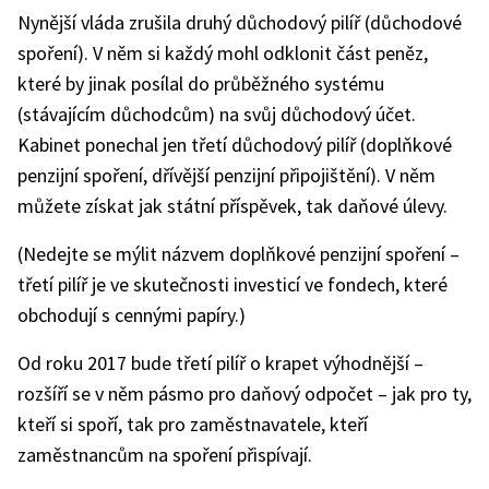
Nynější vláda zrušila druhý důchodový pilíř (důchodové
spoření). V něm si každý mohl odklonit část peněz,
které by jinak posílal do průběžného systému
(stávajícím důchodcům) na svůj důchodový účet.
Kabinet ponechal jen třetí důchodový pilíř (doplňkové
penzijní spoření, dřívější penzijní připojištění). V něm
můžete získat jak státní příspěvek, tak daňové úlevy.
(Nedejte se mýlit názvem doplňkové penzijní spoření –
třetí pilíř je ve skutečnosti investicí ve fondech, které
obchodují s cennými papíry.)
Od roku 2017 bude třetí pilíř o krapet výhodnější –
rozšíří se v něm pásmo pro daňový odpočet – jak pro ty,
kteří si spoří, tak pro zaměstnavatele, kteří
zaměstnancům na spoření přispívají.