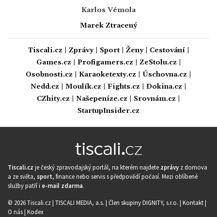
Karlos Vémola
Marek Ztracený
Tiscali.cz
|
Zprávy
|
Sport
|
Ženy
|
Cestování
|
Games.cz
|
Profigamers.cz
|
ZeStolu.cz
|
Osobnosti.cz
|
Karaoketexty.cz
|
Úschovna.cz
|
Nedd.cz
|
Moulík.cz
|
Fights.cz
|
Dokina.cz
|
CZhity.cz
|
Našepeníze.cz
|
Srovnám.cz
|
StartupInsider.cz
Tiscali.cz
je český zpravodajský portál, na kterém najdete
zprávy
z domova
a ze světa,
sport
, finance nebo servis s předpovědí počasí. Mezi oblíbené
služby patří i
e-mail zdarma
.
© 2026 Tiscali.cz |
TISCALI MEDIA, a.s.
|
Člen skupiny DIGNITY, s.r.o.
|
Kontakt
|
O nás
|
Kodex