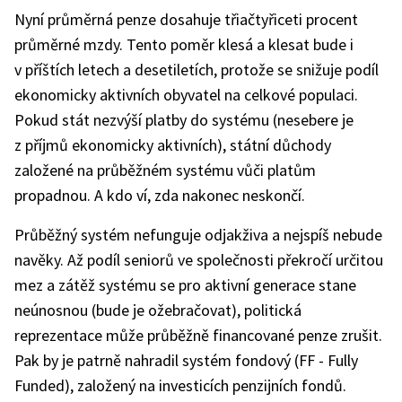
Nyní průměrná penze dosahuje třiačtyřiceti procent
průměrné mzdy. Tento poměr klesá a klesat bude i
v příštích letech a desetiletích, protože se snižuje podíl
ekonomicky aktivních obyvatel na celkové populaci.
Pokud stát nezvýší platby do systému (nesebere je
z příjmů ekonomicky aktivních), státní důchody
založené na průběžném systému vůči platům
propadnou. A kdo ví, zda nakonec neskončí.
Průběžný systém nefunguje odjakživa a nejspíš nebude
navěky. Až podíl seniorů ve společnosti překročí určitou
mez a zátěž systému se pro aktivní generace stane
neúnosnou (bude je ožebračovat), politická
reprezentace může průběžně financované penze zrušit.
Pak by je patrně nahradil systém fondový (FF - Fully
Funded), založený na investicích penzijních fondů.