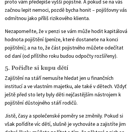
proto vám předepíše vyšší pojistné. A pokud se na vás
začnou lepit nemoci, pozdě bycha honit – pojišťovny vás
odmítnou jako příliš rizikového klienta.
Nezapomeňte, že v penzi se vám může hodit kapitálová
hodnota pojištění (peníze, které dostanete na konci
pojištění
),
a na to, že část pojistného můžete odečítat
od daní (od příštího roku budou odpočty rozšířeny).
5. Pořiďte si kupu dětí
Zajištění na stáří nemusíte hledat jen u finančních
institucí a ve vlastním majetku, ale také v dětech. Vždyť
ještě před sto lety byly děti nejčastějším nástrojem k
pojištění důstojného stáří rodičů.
Jistě, časy a společenské poměry se změnily. Pokud si
však pořídíte víc dětí, slušně je vychováte a zajistíte jim