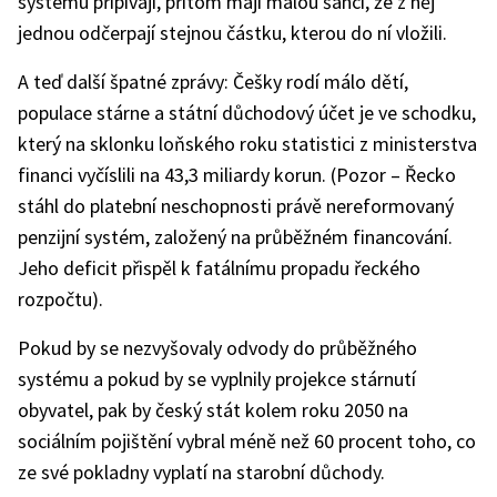
systému připívají, přitom mají malou šanci, že z něj
jednou odčerpají stejnou částku, kterou do ní vložili.
A teď další špatné zprávy: Češky rodí málo dětí,
populace stárne a státní důchodový účet je ve schodku,
který na sklonku loňského roku statistici z ministerstva
financi vyčíslili na 43,3 miliardy korun. (Pozor – Řecko
stáhl do platební neschopnosti právě nereformovaný
penzijní systém, založený na průběžném financování.
Jeho deficit přispěl k fatálnímu propadu řeckého
rozpočtu).
Pokud by se nezvyšovaly odvody do průběžného
systému a pokud by se vyplnily projekce stárnutí
obyvatel, pak by český stát kolem roku 2050 na
sociálním pojištění vybral méně než 60 procent toho, co
ze své pokladny vyplatí na starobní důchody.