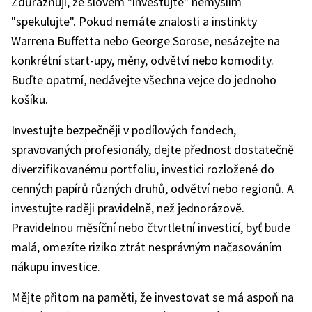
Zdůrazňuji, že slovem "investujte" nemyslím
"spekulujte". Pokud nemáte znalosti a instinkty
Warrena Buffetta nebo George Sorose, nesázejte na
konkrétní start-upy, měny, odvětví nebo komodity.
Buďte opatrní
,
nedávejte všechna vejce do jednoho
košíku.
Investujte bezpečněji v podílových fondech,
spravovaných profesionály, dejte přednost dostatečně
diverzifikovanému portfoliu, investici rozložené do
cenných papírů různých druhů, odvětví nebo regionů. A
investujte raději pravidelně, než jednorázově.
Pravidelnou měsíční nebo čtvrtletní investicí, byť bude
malá, omezíte riziko ztrát nesprávným načasováním
nákupu investice.
Mějte přitom na paměti, že investovat se má aspoň na