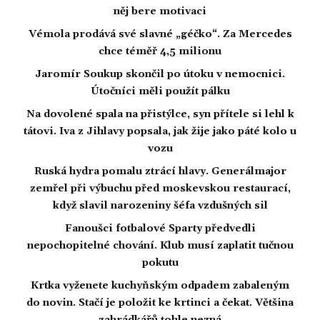
něj bere motivaci
Vémola prodává své slavné „géčko“. Za Mercedes
chce téměř 4,5 milionu
Jaromír Soukup skončil po útoku v nemocnici.
Útočníci měli použít pálku
Na dovolené spala na přistýlce, syn přítele si lehl k
tátovi. Iva z Jihlavy popsala, jak žije jako páté kolo u
vozu
Ruská hydra pomalu ztrácí hlavy. Generálmajor
zemřel při výbuchu před moskevskou restaurací,
když slavil narozeniny šéfa vzdušných sil
Fanoušci fotbalové Sparty předvedli
nepochopitelné chování. Klub musí zaplatit tučnou
pokutu
Krtka vyženete kuchyňským odpadem zabaleným
do novin. Stačí je položit ke krtinci a čekat. Většina
zahrádkářů tohle nezná