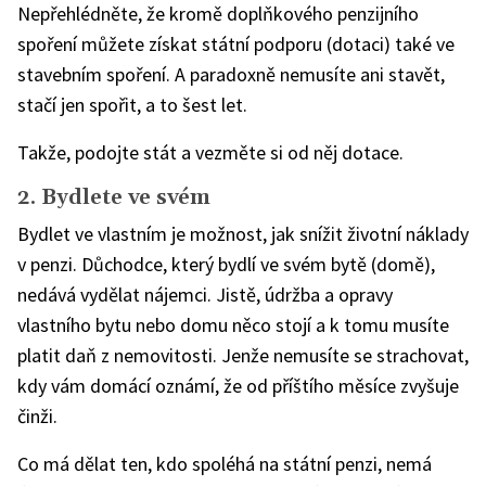
Nepřehlédněte, že kromě doplňkového penzijního
spoření můžete získat státní podporu (dotaci) také ve
stavebním spoření. A paradoxně nemusíte ani stavět,
stačí jen spořit, a to šest let.
Takže, podojte stát a vezměte si od něj dotace.
2. Bydlete ve svém
Bydlet ve vlastním je možnost, jak snížit životní náklady
v penzi. Důchodce, který bydlí ve svém bytě (domě),
nedává vydělat nájemci. Jistě, údržba a opravy
vlastního bytu nebo domu něco stojí a k tomu musíte
platit daň z nemovitosti. Jenže nemusíte se strachovat,
kdy vám domácí oznámí, že od příštího měsíce zvyšuje
činži.
Co má dělat ten, kdo spoléhá na státní penzi, nemá