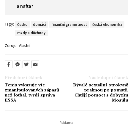
a nafta?
Tagy:
Česko
domácí
finanční gramotnost
česká ekonomika
mzdy a důchody
Zdroje:
Vlastní
Předchozí článek
Následující článek
Tenis vykazuje víc
Bývalé sexuální otrokyně
zmanipulovaných zápasů
prahnou po pomstě.
než fotbal, tvrdí zpráva
Chtějí pomoct s dobytím
ESSA
Mosúlu