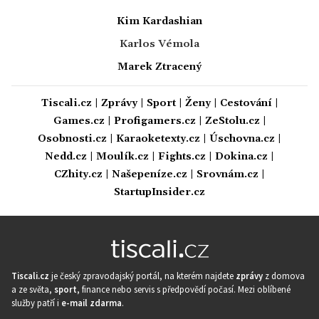
Kim Kardashian
Karlos Vémola
Marek Ztracený
Tiscali.cz
|
Zprávy
|
Sport
|
Ženy
|
Cestování
|
Games.cz
|
Profigamers.cz
|
ZeStolu.cz
|
Osobnosti.cz
|
Karaoketexty.cz
|
Úschovna.cz
|
Nedd.cz
|
Moulík.cz
|
Fights.cz
|
Dokina.cz
|
CZhity.cz
|
Našepeníze.cz
|
Srovnám.cz
|
StartupInsider.cz
Tiscali.cz
je český zpravodajský portál, na kterém najdete
zprávy
z domova
a ze světa,
sport
, finance nebo servis s předpovědí počasí. Mezi oblíbené
služby patří i
e-mail zdarma
.