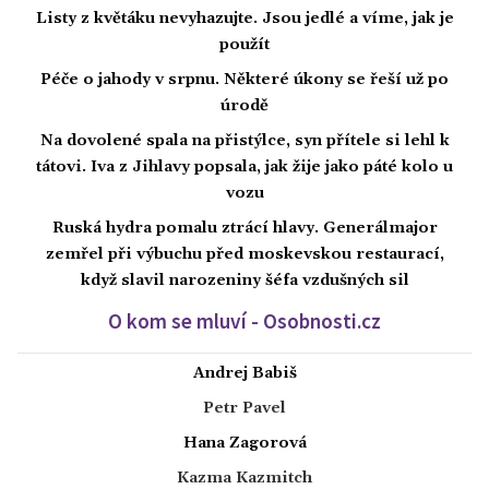
Listy z květáku nevyhazujte. Jsou jedlé a víme, jak je
použít
Péče o jahody v srpnu. Některé úkony se řeší už po
úrodě
Na dovolené spala na přistýlce, syn přítele si lehl k
tátovi. Iva z Jihlavy popsala, jak žije jako páté kolo u
vozu
Ruská hydra pomalu ztrácí hlavy. Generálmajor
zemřel při výbuchu před moskevskou restaurací,
když slavil narozeniny šéfa vzdušných sil
O kom se mluví - Osobnosti.cz
Andrej Babiš
Petr Pavel
Hana Zagorová
Kazma Kazmitch