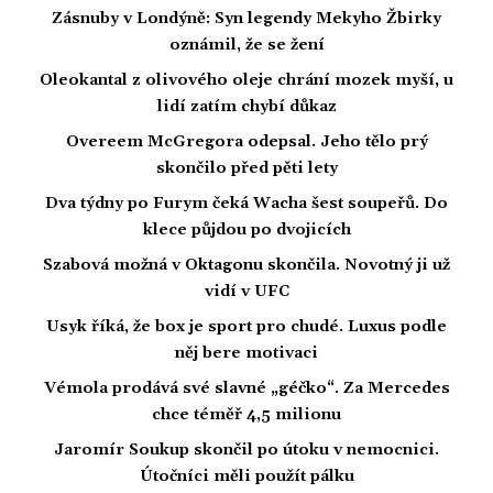
Zásnuby v Londýně: Syn legendy Mekyho Žbirky
oznámil, že se žení
Oleokantal z olivového oleje chrání mozek myší, u
lidí zatím chybí důkaz
Overeem McGregora odepsal. Jeho tělo prý
skončilo před pěti lety
Dva týdny po Furym čeká Wacha šest soupeřů. Do
klece půjdou po dvojicích
Szabová možná v Oktagonu skončila. Novotný ji už
vidí v UFC
Usyk říká, že box je sport pro chudé. Luxus podle
něj bere motivaci
Vémola prodává své slavné „géčko“. Za Mercedes
chce téměř 4,5 milionu
Jaromír Soukup skončil po útoku v nemocnici.
Útočníci měli použít pálku