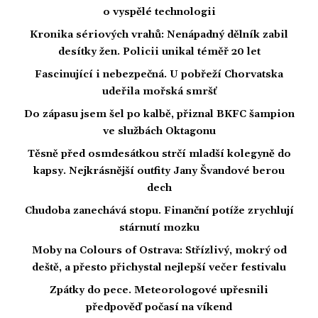
o vyspělé technologii
Kronika sériových vrahů: Nenápadný dělník zabil
desítky žen. Policii unikal téměř 20 let
Fascinující i nebezpečná. U pobřeží Chorvatska
udeřila mořská smršť
Do zápasu jsem šel po kalbě, přiznal BKFC šampion
ve službách Oktagonu
Těsně před osmdesátkou strčí mladší kolegyně do
kapsy. Nejkrásnější outfity Jany Švandové berou
dech
Chudoba zanechává stopu. Finanční potíže zrychlují
stárnutí mozku
Moby na Colours of Ostrava: Střízlivý, mokrý od
deště, a přesto přichystal nejlepší večer festivalu
Zpátky do pece. Meteorologové upřesnili
předpověď počasí na víkend