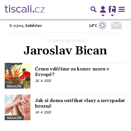
14°C
8. srpna
,
Soběslav
ČLÁNKY AUTORA
Předchozí
1
2
3
…
60
Další
Jaroslav Bican
Čemu vděčíme za konec moru v
Evropě?
26. 4. 2020
MAGAZÍN
Jak si doma ostříhat vlasy a nevypadat
hrozně
24. 4. 2020
MAGAZÍN