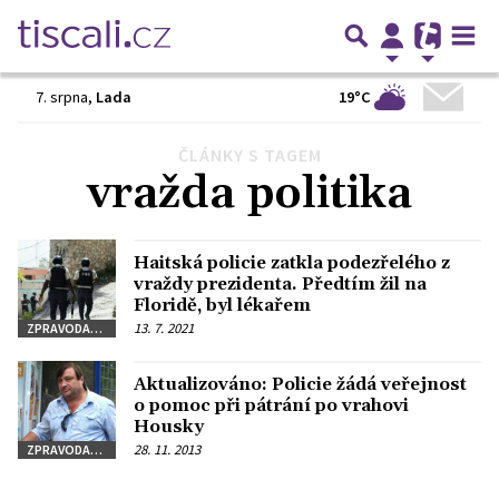
19°C
7. srpna
,
Lada
ČLÁNKY S TAGEM
vražda politika
Haitská policie zatkla podezřelého z
vraždy prezidenta. Předtím žil na
Floridě, byl lékařem
13. 7. 2021
ZPRAVODAJSTVÍ
Aktualizováno: Policie žádá veřejnost
o pomoc při pátrání po vrahovi
Housky
28. 11. 2013
ZPRAVODAJSTVÍ