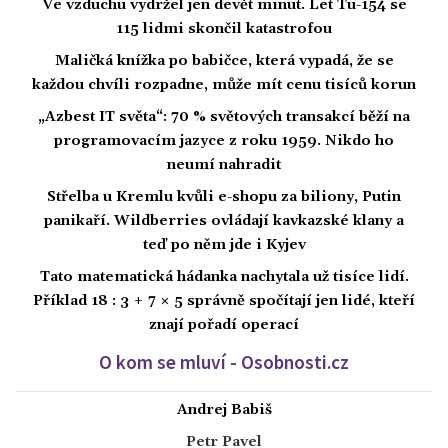
Ve vzduchu vydržel jen devět minut. Let Tu-154 se
115 lidmi skončil katastrofou
Maličká knížka po babičce, která vypadá, že se
každou chvíli rozpadne, může mít cenu tisíců korun
„Azbest IT světa“: 70 % světových transakcí běží na
programovacím jazyce z roku 1959. Nikdo ho
neumí nahradit
Střelba u Kremlu kvůli e-shopu za biliony, Putin
panikaří. Wildberries ovládají kavkazské klany a
teď po něm jde i Kyjev
Tato matematická hádanka nachytala už tisíce lidí.
Příklad 18 : 3 + 7 × 5 správně spočítají jen lidé, kteří
znají pořadí operací
O kom se mluví - Osobnosti.cz
Andrej Babiš
Petr Pavel