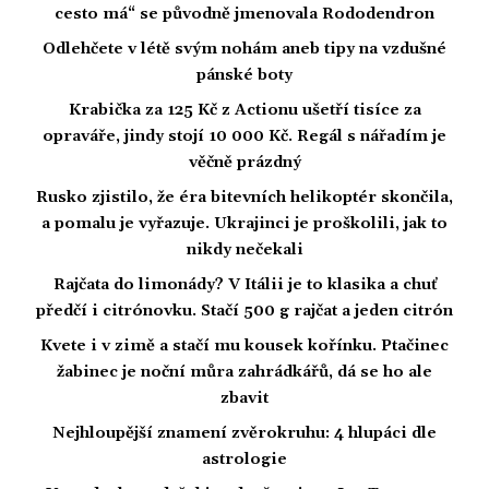
cesto má“ se původně jmenovala Rododendron
Odlehčete v létě svým nohám aneb tipy na vzdušné
pánské boty
Krabička za 125 Kč z Actionu ušetří tisíce za
opraváře, jindy stojí 10 000 Kč. Regál s nářadím je
věčně prázdný
Rusko zjistilo, že éra bitevních helikoptér skončila,
a pomalu je vyřazuje. Ukrajinci je proškolili, jak to
nikdy nečekali
Rajčata do limonády? V Itálii je to klasika a chuť
předčí i citrónovku. Stačí 500 g rajčat a jeden citrón
Kvete i v zimě a stačí mu kousek kořínku. Ptačinec
žabinec je noční můra zahrádkářů, dá se ho ale
zbavit
Nejhloupější znamení zvěrokruhu: 4 hlupáci dle
astrologie