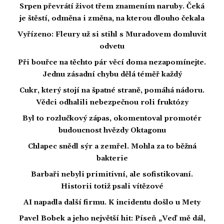
Srpen převrátí život třem znamením naruby. Čeká
je štěstí, odměna i změna, na kterou dlouho čekala
Vyřízeno: Fleury už si stihl s Muradovem domluvit
odvetu
Při bouřce na těchto pár věcí doma nezapomínejte.
Jednu zásadní chybu dělá téměř každý
Cukr, který stojí na špatné straně, pomáhá nádoru.
Vědci odhalili nebezpečnou roli fruktózy
Byl to rozlučkový zápas, okomentoval promotér
budoucnost hvězdy Oktagonu
Chlapec snědl sýr a zemřel. Mohla za to běžná
bakterie
Barbaři nebyli primitivní, ale sofistikovaní.
Historii totiž psali vítězové
AI napadla další firmu. K incidentu došlo u Mety
Pavel Bobek a jeho největší hit: Píseň „Veď mě dál,