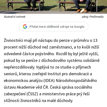
Ilustrační snímek
zdroj: Profimedia
Přidat mezi oblíbené zdroje na Googlu
Živnostníci
mají při nástupu do penze v průměru o 13
procent nižší důchod než zaměstnanci, a to kvůli nižší
odvedené částce pojistného. Rozdíl by byl ještě vyšší,
pokud by se peníze z důchodového systému solidárně
nepřerozdělovaly. Vyplývá to ze studie o příjmech
seniorů, kterou zveřejnil Institut pro demokracii a
ekonomickou analýzu (IDEA) Národohospodářského
ústavu Akademie věd ČR. Česká správa sociálního
zabezpečení (ČSSZ) a ministerstvo práce prý řeší
stížnosti
živnostníků
na malé důchody.