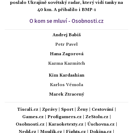
poslalo Ukrajině sovětský radar, který vidí tanky na
40 km. A přibalilo i BMP-1
O kom se mluví - Osobnosti.cz
Andrej Babiš
Petr Pavel
Hana Zagorová
Kazma Kazmitch
Kim Kardashian
Karlos Vémola
Marek Ztracený
Tiscali.cz
|
Zprávy
|
Sport
|
Ženy
|
Cestování
|
Games.cz
|
Profigamers.cz
|
ZeStolu.cz
|
Osobnosti.cz
|
Karaoketexty.cz
|
Úschovna.cz
|
Nedd.cz
|
Moulík.cz
|
Fights.cz
|
Dokina.cz
|