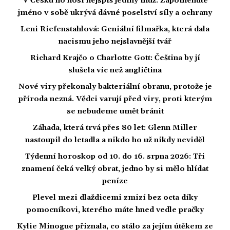
V Česku ho nosí nejspíš jediný muž. Zapomenuté
jméno v sobě ukrývá dávné poselství síly a ochrany
Leni Riefenstahlová: Geniální filmařka, která dala
nacismu jeho nejslavnější tvář
Richard Krajčo o Charlotte Gott: Čeština by jí
slušela víc než angličtina
Nové viry překonaly bakteriální obranu, protože je
příroda nezná. Vědci varují před viry, proti kterým
se nebudeme umět bránit
Záhada, která trvá přes 80 let: Glenn Miller
nastoupil do letadla a nikdo ho už nikdy neviděl
Týdenní horoskop od 10. do 16. srpna 2026: Tři
znamení čeká velký obrat, jedno by si mělo hlídat
peníze
Plevel mezi dlaždicemi zmizí bez octa díky
pomocníkovi, kterého máte hned vedle pračky
Kylie Minogue přiznala, co stálo za jejím útěkem ze