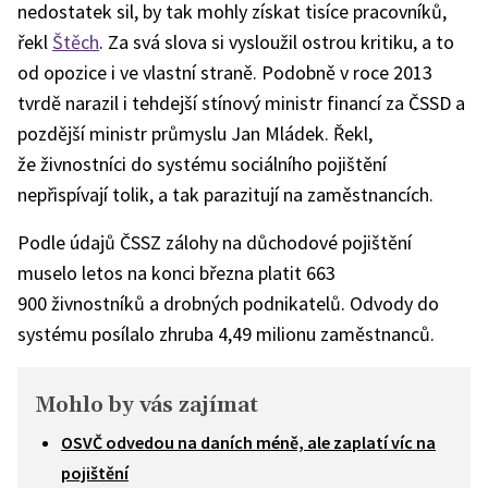
nedostatek sil, by tak mohly získat tisíce pracovníků,
řekl
Štěch
. Za svá slova si vysloužil ostrou kritiku, a to
od opozice i ve vlastní straně. Podobně v roce 2013
tvrdě narazil i tehdejší stínový ministr financí za ČSSD a
pozdější ministr průmyslu Jan Mládek. Řekl,
že živnostníci do systému sociálního pojištění
nepřispívají tolik, a tak parazitují na zaměstnancích.
Podle údajů ČSSZ zálohy na důchodové pojištění
muselo letos na konci března platit 663
900 živnostníků a drobných podnikatelů. Odvody do
systému posílalo zhruba 4,49 milionu zaměstnanců.
Mohlo by vás zajímat
OSVČ odvedou na daních méně, ale zaplatí víc na
pojištění