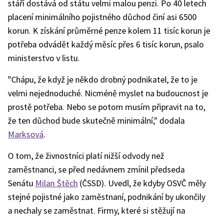
stáří dostává od státu velmi malou penzi. Po 40 letech
placení minimálního pojistného důchod činí asi 6500
korun. K získání průměrné penze kolem 11 tisíc korun je
potřeba odvádět každý měsíc přes 6 tisíc korun, psalo
ministerstvo v listu.
"Chápu, že když je někdo drobný podnikatel, že to je
velmi nejednoduché. Nicméně myslet na budoucnost je
prostě potřeba. Nebo se potom musím připravit na to,
že ten důchod bude skutečně minimální," dodala
Marksová
.
O tom, že živnostníci platí nižší odvody než
zaměstnanci, se před nedávnem zmínil předseda
Senátu
Milan Štěch
(ČSSD). Uvedl, že kdyby OSVČ měly
stejné pojistné jako zaměstnaní, podnikání by ukončily
a nechaly se zaměstnat. Firmy, které si stěžují na