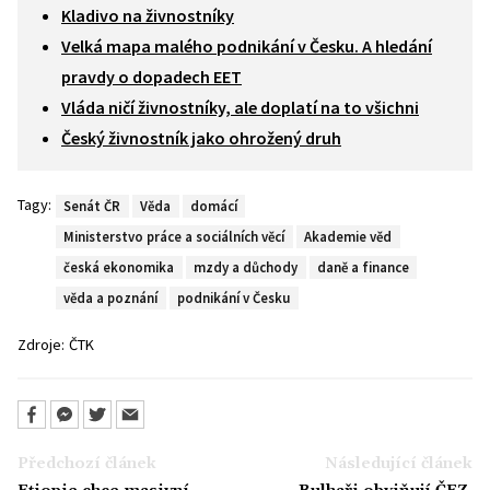
Kladivo na živnostníky
Velká mapa malého podnikání v Česku. A hledání
pravdy o dopadech EET
Vláda ničí živnostníky, ale doplatí na to všichni
Český živnostník jako ohrožený druh
Tagy:
Senát ČR
Věda
domácí
Ministerstvo práce a sociálních věcí
Akademie věd
česká ekonomika
mzdy a důchody
daně a finance
věda a poznání
podnikání v Česku
Zdroje:
ČTK
Předchozí článek
Následující článek