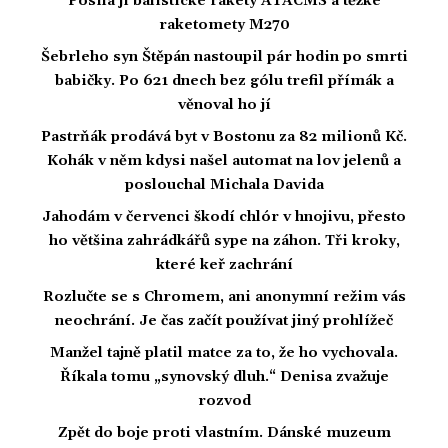
Posílá jí balistické rakety ATACMS a těžké
raketomety M270
Šebrleho syn Štěpán nastoupil pár hodin po smrti
babičky. Po 621 dnech bez gólu trefil přímák a
věnoval ho jí
Pastrňák prodává byt v Bostonu za 82 milionů Kč.
Kohák v něm kdysi našel automat na lov jelenů a
poslouchal Michala Davida
Jahodám v červenci škodí chlór v hnojivu, přesto
ho většina zahrádkářů sype na záhon. Tři kroky,
které keř zachrání
Rozlučte se s Chromem, ani anonymní režim vás
neochrání. Je čas začít používat jiný prohlížeč
Manžel tajně platil matce za to, že ho vychovala.
Říkala tomu „synovský dluh.“ Denisa zvažuje
rozvod
Zpět do boje proti vlastním. Dánské muzeum