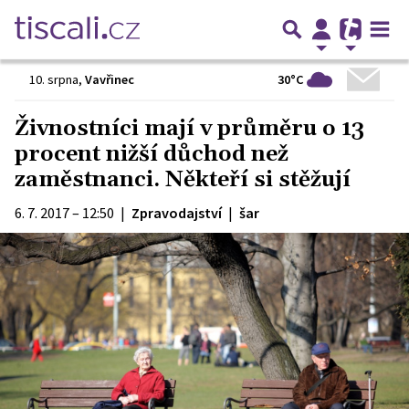
30°C
10. srpna
,
Vavřinec
Živnostníci mají v průměru o 13
procent nižší důchod než
zaměstnanci. Někteří si stěžují
6. 7. 2017 – 12:50
|
Zpravodajství
|
šar