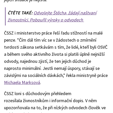
ČTĚTE TAKÉ:
Odvolejte Štěcha, žádají naštvaní
živnostníci. Pobouřil výroky o odvodech
ČSSZ i ministerstvo práce řeší řadu stížností na malé
penze. "Čím dál tím víc se v žádostech o zmírnění
tvrdosti zákona setkávám s tím, že lidé, kteří byli OSVČ
a během svého aktivního života si platili úplně nejnižší
odvody, najednou zjistí, že ten jejich důchod je
naprosto minimální. Jestli nemají úspory, stávají se
závislými na sociálních dávkách," řekla ministryně práce
Michaela Marksová
.
ČSSZ loni s důchodovým přehledem
rozesílala živnostníkům i informační dopis. V něm
upozorňovala na to, že při nízkých odvodech člověk ve