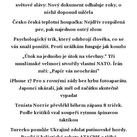
světové slávy: Nový dokument odhaluje roky, o
nichž doposud mlčela
Česko česká teplotní houpačka: Nejdřív rozpálená
pec, pak najednou ostrý zlom
Psychologický trik, který odzbrojí člověka, co se
vás snaží ponížit. Proti urážkám funguje jak kouzlo
„Útok na jednoho je útok na všechny.“ Tři
muslimské velmoci stvořily vlastní NATO. Írán
zuří: „Papír vás neochrání“
iPhone 17 Pro s rovnými zády bez hrbu fotoaparátu.
Japonci ukázali, jak měl od začátku skutečně
vypadat
Tenista Norrie převlékl během zápasu 8 triček.
Podle kritiků vzal soupeři rytmus špinavou
taktikou
Turecko pomůže Ukrajině zdolat putinovské hordy.