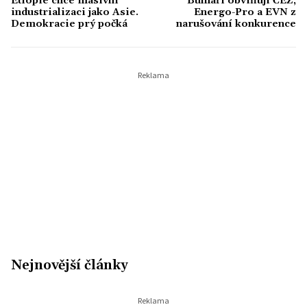
Etiopie chce masivní
Bulhaři obviňují ČEZ,
industrializaci jako Asie.
Energo-Pro a EVN z
Demokracie prý počká
narušování konkurence
Nejnovější články