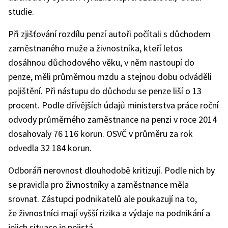
studie.
Při zjišťování rozdílu penzí autoři počítali s důchodem
zaměstnaného muže a živnostníka, kteří letos
dosáhnou důchodového věku, v něm nastoupí do
penze, měli průměrnou mzdu a stejnou dobu odváděli
pojištění. Při nástupu do důchodu se penze liší o 13
procent. Podle dřívějších údajů ministerstva práce roční
odvody průměrného zaměstnance na penzi v roce 2014
dosahovaly 76 116 korun. OSVČ v průměru za rok
odvedla 32 184 korun.
Odboráři nerovnost dlouhodobě kritizují. Podle nich by
se pravidla pro živnostníky a zaměstnance měla
srovnat. Zástupci podnikatelů ale poukazují na to,
že živnostníci mají vyšší rizika a výdaje na podnikání a
jejich situace je nejistá.