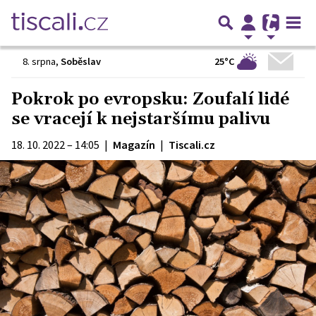
25°C
8. srpna
,
Soběslav
Pokrok po evropsku: Zoufalí lidé
se vracejí k nejstaršímu palivu
18. 10. 2022 – 14:05
|
Magazín
|
Tiscali.cz