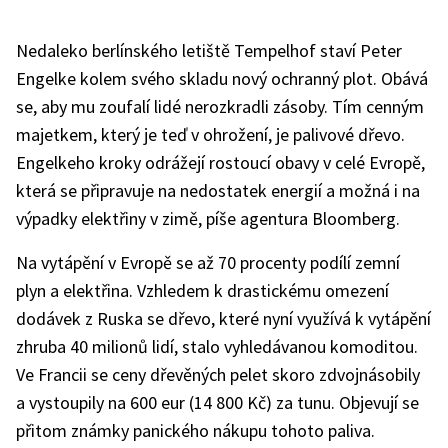
Nedaleko berlínského letiště Tempelhof staví Peter
Engelke kolem svého skladu nový ochranný plot. Obává
se, aby mu zoufalí lidé nerozkradli zásoby. Tím cenným
majetkem, který je teď v ohrožení, je palivové dřevo.
Engelkeho kroky odrážejí rostoucí obavy v celé Evropě,
která se připravuje na nedostatek energií a možná i na
výpadky elektřiny v zimě, píše agentura Bloomberg.
Na vytápění v Evropě se až 70 procenty podílí zemní
plyn a elektřina. Vzhledem k drastickému omezení
dodávek z Ruska se dřevo, které nyní využívá k vytápění
zhruba 40 milionů lidí, stalo vyhledávanou komoditou.
Ve Francii se ceny dřevěných pelet skoro zdvojnásobily
a vystoupily na 600 eur (14 800 Kč) za tunu. Objevují se
přitom známky panického nákupu tohoto paliva.