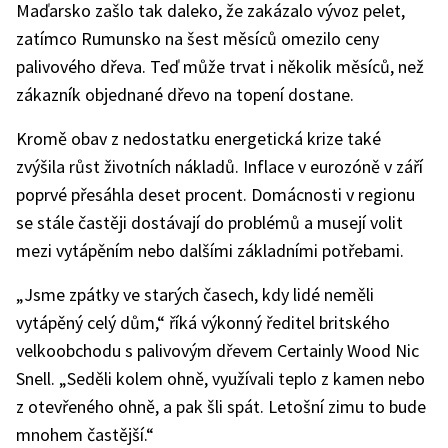
Maďarsko zašlo tak daleko, že zakázalo vývoz pelet,
zatímco Rumunsko na šest měsíců omezilo ceny
palivového dřeva. Teď může trvat i několik měsíců, než
zákazník objednané dřevo na topení dostane.
Kromě obav z nedostatku energetická krize také
zvýšila růst životních nákladů. Inflace v eurozóně v září
poprvé přesáhla deset procent. Domácnosti v regionu
se stále častěji dostávají do problémů a musejí volit
mezi vytápěním nebo dalšími základními potřebami.
„Jsme zpátky ve starých časech, kdy lidé neměli
vytápěný celý dům,“ říká výkonný ředitel britského
velkoobchodu s palivovým dřevem Certainly Wood Nic
Snell. „Seděli kolem ohně, využívali teplo z kamen nebo
z otevřeného ohně, a pak šli spát. Letošní zimu to bude
mnohem častější.“