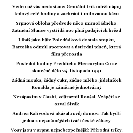
Vedro už vás nedostane: Geniální trik udrží nápoj
ledový celé hodiny a zachrání i milovanou kávu
Srpnová obloha předvede něco mimořádného.
Zatmění Slunce vystřídá noc plná padajících hvězd
Líbáš jako bůh: Poledňáková dostala stopku,
Bartoška odmítl sportovat a ústřední píseň, která
film přerostla
Poslední hodiny Freddieho Mercuryho: Co se
skutečně dělo 24. listopadu 1991
Žádná mouka, žádný cukr, žádné mléko, jídelníček
Ronalda je záměrně jednotvárný
Nezápasím v Clashi, zdůraznil Roušal. Vzápětí se
ozval Sivák
Andrea Kalivodová ukázala svůj domov: Tak bydlí
jedna z nejznámějších tváří české zábavy
Vosy jsou v srpnu nejnebezpečnější: Přírodní triky,