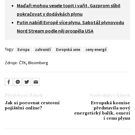
Maďaři mohou vesele topit i vařit, Gazprom slíbil
pokračovat v dodávkách plynu
Putin nabídl Evropě více plynu. Sabotáž plynovodu
Nord Stream podle něj prospěla USA
Tagy:
Evropa
zahraničí
Evropská unie
ceny energií
,
Zdroje:
ČTK
Bloomberg
Předchozí článek
Následující článek
Jak si porovnat cestovní
Evropská komise
pojištění online?
představila nový
energetický balík, omezí
i cenu plynu