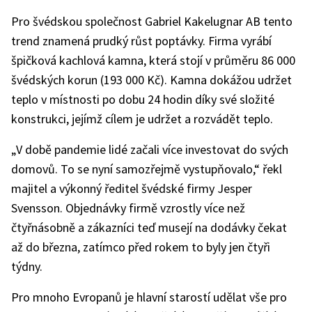
Pro švédskou společnost Gabriel Kakelugnar AB tento
trend znamená prudký růst poptávky. Firma vyrábí
špičková kachlová kamna, která stojí v průměru 86 000
švédských korun (193 000 Kč). Kamna dokážou udržet
teplo v místnosti po dobu 24 hodin díky své složité
konstrukci, jejímž cílem je udržet a rozvádět teplo.
„V době pandemie lidé začali více investovat do svých
domovů. To se nyní samozřejmě vystupňovalo,“ řekl
majitel a výkonný ředitel švédské firmy Jesper
Svensson. Objednávky firmě vzrostly více než
čtyřnásobně a zákazníci teď musejí na dodávky čekat
až do března, zatímco před rokem to byly jen čtyři
týdny.
Pro mnoho Evropanů je hlavní starostí udělat vše pro