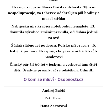
Ukazuje se, proč Slavia Bořila odstavila. Tělo už
nespolupracuje, za Liberec odehrál jen půl hodiny a
musel střídat
Nabíječku už v krabici notebooku nenajdete. EU
donutila výrobce změnit pravidla, od dubna jedině
za své
Žádná slábnoucí podpora. Polsko připravuje 50.
balíček pomoci Ukrajině, i když se s ní hádá kvůli
Banderovi
Čínský pár žil 60 let v jeskyni a vychoval tam čtyři
děti. Úřady je prosily, ať se odstěhují. Odmítli
O kom se mluví - Osobnosti.cz
Andrej Babiš
Petr Pavel
Hana Zagorová