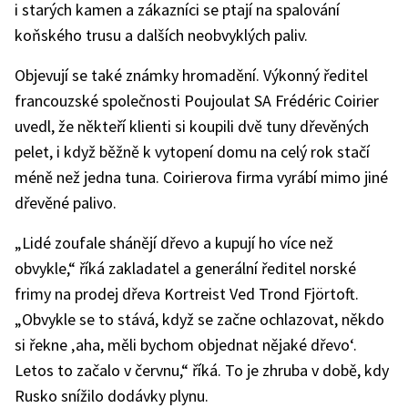
i starých kamen a zákazníci se ptají na spalování
koňského trusu a dalších neobvyklých paliv.
Objevují se také známky hromadění. Výkonný ředitel
francouzské společnosti Poujoulat SA Frédéric Coirier
uvedl, že někteří klienti si koupili dvě tuny dřevěných
pelet, i když běžně k vytopení domu na celý rok stačí
méně než jedna tuna. Coirierova firma vyrábí mimo jiné
dřevěné palivo.
„Lidé zoufale shánějí dřevo a kupují ho více než
obvykle,“ říká zakladatel a generální ředitel norské
frimy na prodej dřeva Kortreist Ved Trond Fjörtoft.
„Obvykle se to stává, když se začne ochlazovat, někdo
si řekne ‚aha, měli bychom objednat nějaké dřevo‘.
Letos to začalo v červnu,“ říká. To je zhruba v době, kdy
Rusko snížilo dodávky plynu.