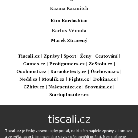
Kazma Kazmitch
Kim Kardashian
Karlos Vémola
Marek Ztracený
Tiscali.cz
|
Zprávy
|
Sport
|
Ženy
|
Cestování
|
Games.cz
|
Profigamers.cz
|
ZeStolu.cz
|
Osobnosti.cz
|
Karaoketexty.cz
|
Úschovna.cz
|
Nedd.cz
|
Moulík.cz
|
Fights.cz
|
Dokina.cz
|
CZhity.cz
|
Našepeníze.cz
|
Srovnám.cz
|
StartupInsider.cz
Tiscali.cz
je český zpravodajský portál, na kterém najdete
zprávy
z domova
a ze světa,
sport
, finance nebo servis s předpovědí počasí. Mezi oblíbené