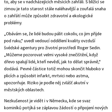
to, aby se v nadcházejících měsících zahřáli. S blížící se
zimou je tato starost stále naléhavější a zoufalá snaha
o zahřátí může způsobit zdravotní a ekologické
problémy.
„Obávám se, že lidé budou pálit cokoliv, co jim přijde
pod ruku,“ uvedl vedoucí oddělení kvality ovzduší
švédské agentury pro životní prostředí Roger Sedin.
„Můžeme pozorovat velmi vysoké znečištění, když
dřevo spalují lidé, kteří nevědí, jak to dělat správně,“
dodává. Pevné částice totiž mohou skončit hluboko v
plicích a způsobit infarkt, mrtvici nebo astma,
upozorňuje. Riziko je podle něj zvlášť akutní v
městských oblastech.
Nezkušenost je vidět i v Německu, kde se svaz
kominíků potýká se záplavou žádostí o připojení nových