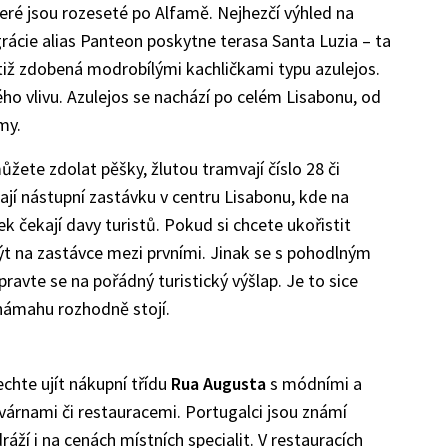
teré jsou rozeseté po Alfamě. Nejhezčí výhled na
grácie alias Panteon poskytne terasa Santa Luzia – ta
otiž zdobená modrobílými kachličkami typu azulejos.
o vlivu. Azulejos se nachází po celém Lisabonu, od
my.
ůžete zdolat pěšky, žlutou tramvají číslo 28 či
ají nástupní zastávku v centru Lisabonu, kde na
k čekají davy turistů. Pokud si chcete ukořistit
ýt na zastávce mezi prvními. Jinak se s pohodlným
avte se na pořádný turistický výšlap. Je to sice
 námahu rozhodně stojí.
chte ujít nákupní třídu
Rua Augusta
s módními a
várnami či restauracemi. Portugalci jsou známí
áží i na cenách místních specialit. V restauracích