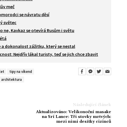
lův meč
omorodci se návratu děsí
ký světec
o ne, Kavkaz se otevírá Rusům i světu
vétá
e a dokonalost zážitku, který se nestal
ost: Nejdřív lákal turisty, teď se jich chce zbavit
let
tipy na víkend
 architektura
Následující článek
Aktualizováno: Velikonoční masakr
na Srí Lance: Tři stovky mrtvých:
mezi nimi desítky cizinců