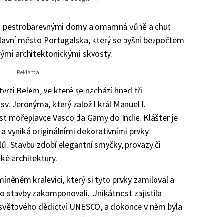
 s pestrobarevnými domy a omamná vůně a chuť
hlavní město Portugalska, který se pyšní bezpočtem
vými architektonickými skvosty.
rti Belém, ve které se nachází hned tři.
sv. Jeronýma, který založil král Manuel I.
st mořeplavce Vasco da Gamy do Indie. Klášter je
a vyniká originálními dekorativními prvky
ů. Stavbu zdobí elegantní smyčky, provazy či
ké architektury.
něném kralevici, který si tyto prvky zamiloval a
to stavby zakomponovali. Unikátnost zajistila
světového dědictví UNESCO, a dokonce v něm byla