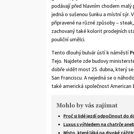
podávají před hlavním chodem malý p
jedná o sušenou šunku a místní sýr. V
připravené na různé způsoby – steak, š
zachovaný také kolorit prodejních st
pouliční umělci.
Tento dlouhý bulvár ústí k náměstí
P
Tejo. Najdete zde budovy ministerstev
dobře vidět most 25. dubna, který 
San Franciscu. A nejedná se o náhodo
také americká společnost American 
Mohlo by vás zajímat
Proč si lidé jezdí odpočinout do 
Luxus s výhledem na chatrče ane
Místo, které láká na divoké zážit