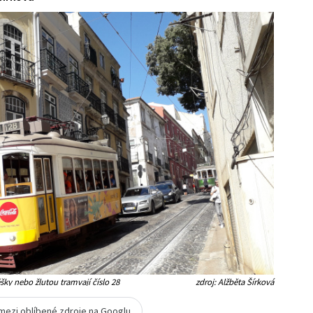
šky nebo žlutou tramvají číslo 28
zdroj: Alžběta Šírková
 mezi oblíbené zdroje na Googlu