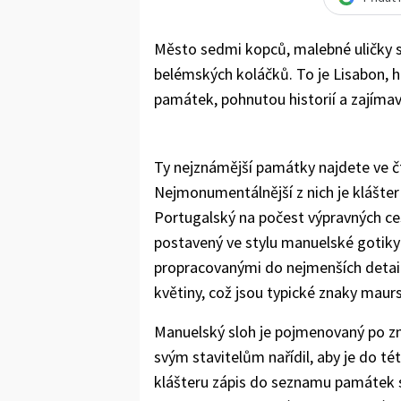
Město sedmi kopců, malebné uličky
belémských koláčků. To je Lisabon, 
památek, pohnutou historií a zajíma
Ty nejznámější památky najdete ve čtv
Nejmonumentálnější z nich je klášter 
Portugalský na počest výpravných ce
postavený ve stylu manuelské gotiky 
propracovanými do nejmenších detail
květiny, což jsou typické znaky maurs
Manuelský sloh je pojmenovaný po zmí
svým stavitelům nařídil, aby je do té
klášteru zápis do seznamu památek 