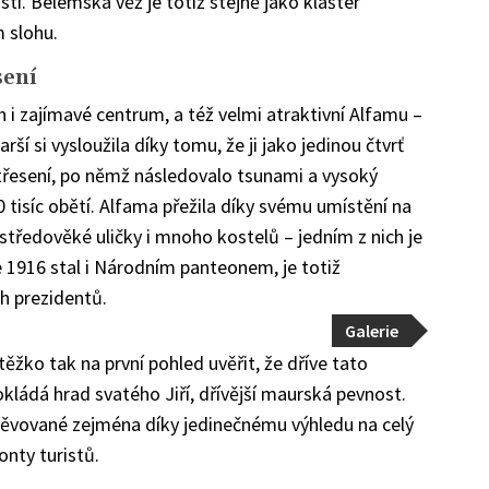
ti. Belémská věž je totiž stejně jako klášter
 slohu.
sení
 i zajímavé centrum, a též velmi atraktivní Alfamu –
rší si vysloužila díky tomu, že ji jako jedinou čtvrť
řesení, po němž následovalo tsunami a vysoký
 tisíc obětí. Alfama přežila díky svému umístění na
středověké uličky i mnoho kostelů – jedním z nich je
e 1916 stal i Národním panteonem, je totiž
h prezidentů.
Galerie
ěžko tak na první pohled uvěřit, že dříve tato
ládá hrad svatého Jiří, dřívější maurská pevnost.
těvované zejména díky jedinečnému výhledu na celý
onty turistů.