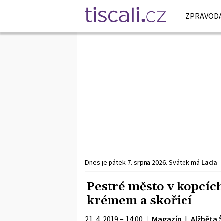
ZPRAVODA
Dnes je
pátek
7. srpna
2026
.
Svátek má
Lada
Pestré město v kopcíc
krémem a skořicí
21. 4. 2019 – 14:00
|
Magazín
|
Alžběta 