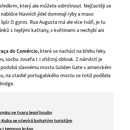
ředkrm, který ale můžete odmítnout. Nejčastěji se
 nabídce hlavních jídel dominují ryby a maso
píz či gyros. Rua Augusta má ale více tváří, je tu
ánků s teplými kaštany, s květinami a nechybí ani
raça do Comércio
, které se nachází na břehu řeky
, sochu Josefa I. i vítězný oblouk. Z náměstí je
se podobá slavnému mostu Golden Gate v americkém
u, na stavbě portugalského mostu se totiž podílela
Bridge.
domku ve tvaru lesní houby
b Kuba se otevírá bohatým turistům
ky i temnou krásu