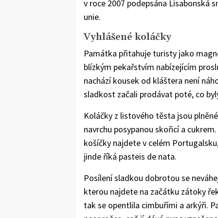
v roce 2007 podepsána Lisabonská s
unie.
Vyhlášené koláčky
Památka přitahuje turisty jako magnet
blízkým pekařstvím nabízejícím prosl
nachází kousek od kláštera není náhod
sladkost začali prodávat poté, co byl
Koláčky z listového těsta jsou pln
navrchu posypanou skořicí a cukrem. 
košíčky najdete v celém Portugalsku,
jinde říká pasteis de nata.
Posílení sladkou dobrotou se neváhe
kterou najdete na začátku zátoky řek
tak se opentlila cimbuřími a arkýři. 