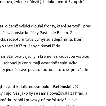
mlouva, jeden z důležitých dokumentů Evropské
, o čemž svědčí dlouhé fronty, které se tvoří i před
ulé lisabonské koláčky Pastis de Belem. Že se
a, recepturu totiž vymysleli zdejší mniši, kteří
y v roce 1837 zrušeny církevní řády.
ěné smetanovo-vaječným krémem s křupavou vrstvou
Lisabonci je konzumují výhradně teplé. Ačkoli
 ty jediné pravé pochází odtud, proto se jim všude
jte vydat k dalšímu symbolu –
Belémské věži
,
y Tajo. Věž jako by se sama považovala za hrad, a
Památku zdobí i provazy, námořní uzly či hlava