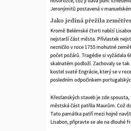
nosorožce, což jí dává punc vznešenos
Jeronýmitů postavená v manuelském
Jako jediná přežila zemětře
Kromě Belémské čtvrti nabízí Lisabon
nejstarší část města. Přívlastek nejsta
nezničilo v roce 1755 mohutné zemět
počet požárů. Tragédie si vyžádala 60
skalnatém podloží. Zachovaly se tak 
kostel svaté Engrácie, který se v roc
posledním odpočinkem portugalskýc
Křesťanských staveb je zde spousta, t
městská část patřila Maurům. Což dok
Tato památka patří mezi hojně navš
Lisabon, připravte se ale na dlouhé fr