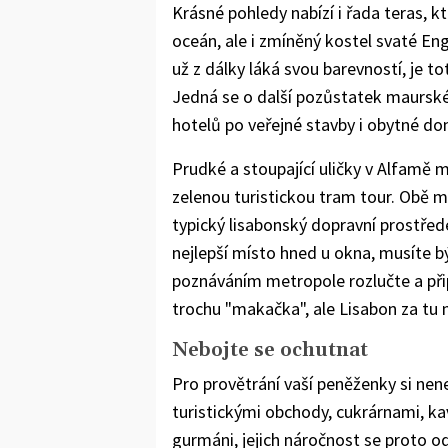
Krásné pohledy nabízí i řada teras, k
oceán, ale i zmíněný kostel svaté En
už z dálky láká svou barevností, je t
Jedná se o další pozůstatek maurskéh
hotelů po veřejné stavby i obytné do
Prudké a stoupající uličky v Alfamě m
zelenou turistickou tram tour. Obě m
typický lisabonský dopravní prostřede
nejlepší místo hned u okna, musíte b
poznáváním metropole rozlučte a připr
trochu "makačka", ale Lisabon za tu
Nebojte se ochutnat
Pro provětrání vaší peněženky si nene
turistickými obchody, cukrárnami, ka
gurmáni, jejich náročnost se proto odr