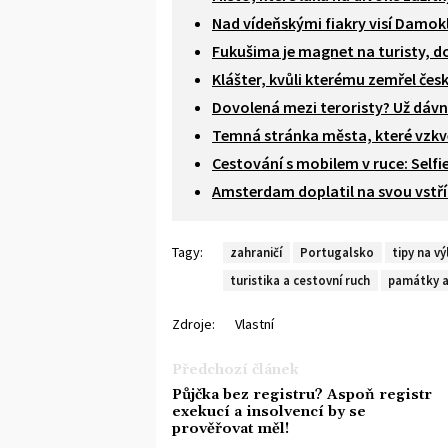
Nad vídeňskými fiakry visí Damok
Fukušima je magnet na turisty, d
Klášter, kvůli kterému zemřel čes
Dovolená mezi teroristy? Už dávn
Temná stránka města, které vzk
Cestování s mobilem v ruce: Selfi
Amsterdam doplatil na svou vstřícn
Tagy:
zahraničí
Portugalsko
tipy na vý
turistika a cestovní ruch
památky a
Zdroje:
Vlastní
Předchozí článek
Půjčka bez registru? Aspoň registr
exekucí a insolvencí by se
prověřovat měl!