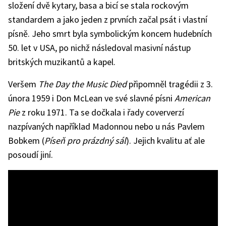
The
složení dvě kytary, basa a bicí se stala rockovým
Big
Bopper
standardem a jako jeden z prvních začal psát i vlastní
písně. Jeho smrt byla symbolickým koncem hudebních
50. let v USA, po nichž následoval masivní nástup
britských muzikantů a kapel.
Veršem
The Day the Music Died
připomněl tragédii z 3.
února 1959 i Don McLean ve své slavné písni
American
Pie
z roku 1971. Ta se dočkala i řady coververzí
nazpívaných například Madonnou nebo u nás Pavlem
Bobkem (
Píseň pro prázdný sál
). Jejich kvalitu ať ale
posoudí jiní.