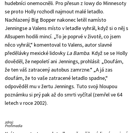
hudebníci onemocněli. Pro přesun z Iowy do Minnesoty
se proto Holly rozhodl najmout malé letadlo.
Nachlazený Big Bopper nakonec letěl namísto
Jenningse a Valens místo v letadle vyhrál, když si o něj s
Allsupem hodili mincí. „To je poprvé v životě, co jsem
něco vyhrál,“ komentoval to Valens, autor slavné
předělávky mexické lidovky
La Bamba
. Když se se Holly
dověděl, že nepoletí ani Jennings, prohlásil: „Doufám,
že ten váš zatracený autobus zamrzne.“ „A já zas
doufám, že to vaše zatracené letadlo spadne,“
odpověděl mu v žertu Jennings. Tuto svoji hloupou
poznámku si prý pak až do smrti vyčítal (zemřel ve 64
letech v roce 2002).
Trosky
zdroj:
letadla,
Profimedia
v
němž