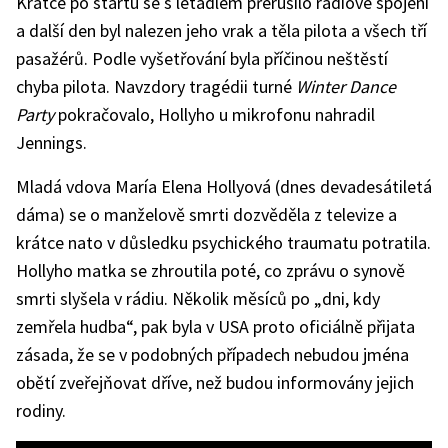
Krátce po startu se s letadlem přerušilo rádiové spojení
zahynuli
Buddy
a další den byl nalezen jeho vrak a těla pilota a všech tří
Holly,
Ritchie
pasažérů. Podle vyšetřování byla příčinou neštěstí
Valens
a
The
chyba pilota. Navzdory tragédii turné
Winter Dance
Big
Bopper
Party
pokračovalo, Hollyho u mikrofonu nahradil
Jennings.
Mladá vdova María Elena Hollyová (dnes devadesátiletá
dáma) se o manželově smrti dozvěděla z televize a
krátce nato v důsledku psychického traumatu potratila.
Hollyho matka se zhroutila poté, co zprávu o synově
smrti slyšela v rádiu. Několik měsíců po „dni, kdy
zemřela hudba“, pak byla v USA proto oficiálně přijata
zásada, že se v podobných případech nebudou jména
obětí zveřejňovat dříve, než budou informovány jejich
rodiny.