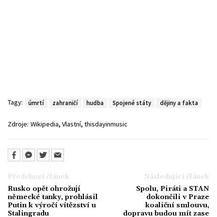
Tagy:
úmrtí
zahraničí
hudba
Spojené státy
dějiny a fakta
,
,
Zdroje:
Wikipedia
Vlastní
thisdayinmusic
Předchozí článek
Následující článek
Rusko opět ohrožují
Spolu, Piráti a STAN
německé tanky, prohlásil
dokončili v Praze
Putin k výročí vítězství u
koaliční smlouvu,
Stalingradu
dopravu budou mít zase