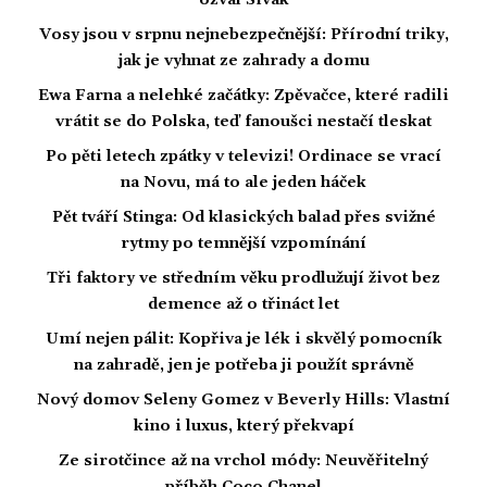
Vosy jsou v srpnu nejnebezpečnější: Přírodní triky,
jak je vyhnat ze zahrady a domu
Ewa Farna a nelehké začátky: Zpěvačce, které radili
vrátit se do Polska, teď fanoušci nestačí tleskat
Po pěti letech zpátky v televizi! Ordinace se vrací
na Novu, má to ale jeden háček
Pět tváří Stinga: Od klasických balad přes svižné
rytmy po temnější vzpomínání
Tři faktory ve středním věku prodlužují život bez
demence až o třináct let
Umí nejen pálit: Kopřiva je lék i skvělý pomocník
na zahradě, jen je potřeba ji použít správně
Nový domov Seleny Gomez v Beverly Hills: Vlastní
kino i luxus, který překvapí
Ze sirotčince až na vrchol módy: Neuvěřitelný
příběh Coco Chanel