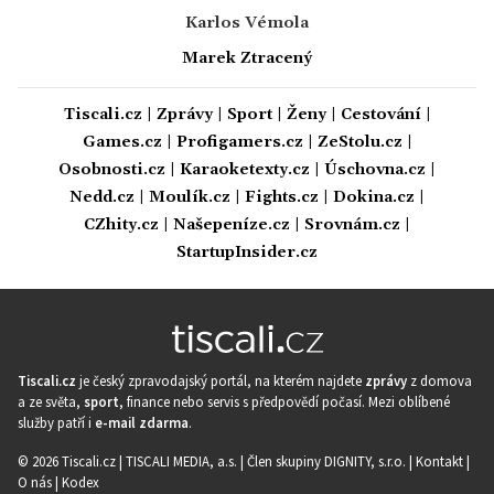
Karlos Vémola
Marek Ztracený
Tiscali.cz
|
Zprávy
|
Sport
|
Ženy
|
Cestování
|
Games.cz
|
Profigamers.cz
|
ZeStolu.cz
|
Osobnosti.cz
|
Karaoketexty.cz
|
Úschovna.cz
|
Nedd.cz
|
Moulík.cz
|
Fights.cz
|
Dokina.cz
|
CZhity.cz
|
Našepeníze.cz
|
Srovnám.cz
|
StartupInsider.cz
Tiscali.cz
je český zpravodajský portál, na kterém najdete
zprávy
z domova
a ze světa,
sport
, finance nebo servis s předpovědí počasí. Mezi oblíbené
služby patří i
e-mail zdarma
.
© 2026 Tiscali.cz |
TISCALI MEDIA, a.s.
|
Člen skupiny DIGNITY, s.r.o.
|
Kontakt
|
O nás
|
Kodex