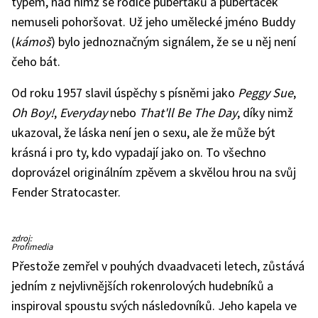
typem, nad nímž se rodiče puberťáků a puberťaček
nemuseli pohoršovat. Už jeho umělecké jméno Buddy
(
kámoš
) bylo jednoznačným signálem, že se u něj není
čeho bát.
Od roku 1957 slavil úspěchy s písněmi jako
Peggy Sue
,
Oh Boy!
,
Everyday
nebo
That'll Be The Day
, díky nimž
ukazoval, že láska není jen o sexu, ale že může být
krásná i pro ty, kdo vypadají jako on. To všechno
doprovázel originálním zpěvem a skvělou hrou na svůj
Fender Stratocaster.
Pomník
zdroj:
na
Profimedia
místě,
kde
Přestože zemřel v pouhých dvaadvaceti letech, zůstává
zahynuli
Buddy
jedním z nejvlivnějších rokenrolových hudebníků a
Holly,
Ritchie
inspiroval spoustu svých následovníků. Jeho kapela ve
Valens
a