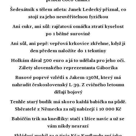
Šedesátník s tělem atleta: Janek Ledecký přiznal, co
stojí za jeho neuvěřitelnou fyzičkou
Ani cukr, ani sůl: rajčatová omáčka ztratí kyselost
po 1 běžné surovině
Ani sůl, ani pepř: vepřová krkovice zkřehne, když ji
den předem naložíte do 1 tekutiny
Holkám dával 500 euro a já to udělala pro jeho oči.
Zálety slovenského reprezentanta Gáboríka
Rusové poprvé vzlétli s Jakem-130M, který má
nahradit československý L-39. Z cvičného letounu
dělají bojový
Tenhle starý budík má skoro každá babička na půdě.
Sběratelé z Německa za něj nabízejí i 10 000 Kč
Babiččin trik na knedlíky: stačí 1 lžíce navíc a už se
vám nikdy nesrazí
Skládací mobil za 9 tisíc Kč v Kauflandu zní jako