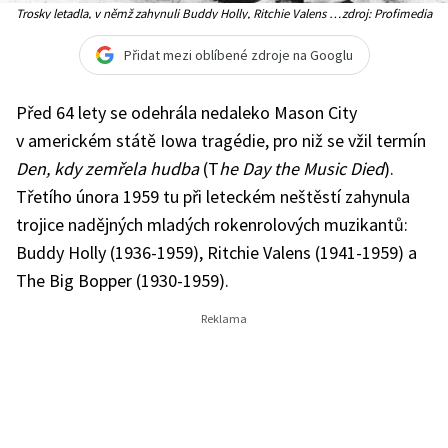
Trosky letadla, v němž zahynuli Buddy Holly, Ritchie Valens a
zdroj: Profimedia
The Big Bopper
Přidat mezi oblíbené zdroje na Googlu
Před 64 lety se odehrála nedaleko Mason City
v americkém státě Iowa tragédie, pro niž se vžil termín
Den, kdy zemřela hudba
(T
he Day the Music Died
).
Třetího února 1959 tu při leteckém neštěstí zahynula
trojice nadějných mladých rokenrolových muzikantů:
Buddy Holly (1936-1959), Ritchie Valens (1941-1959) a
The Big Bopper (1930-1959).