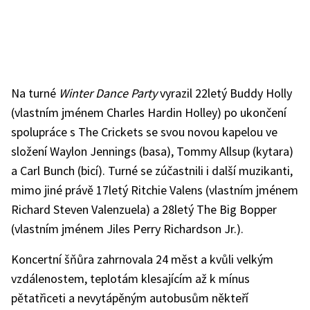
Na turné
Winter Dance Party
vyrazil 22letý Buddy Holly
(vlastním jménem Charles Hardin Holley) po ukončení
spolupráce s The Crickets se svou novou kapelou ve
složení Waylon Jennings (basa), Tommy Allsup (kytara)
a Carl Bunch (bicí). Turné se zúčastnili i další muzikanti,
mimo jiné právě 17letý Ritchie Valens (vlastním jménem
Richard Steven Valenzuela) a 28letý The Big Bopper
(vlastním jménem Jiles Perry Richardson Jr.).
Koncertní šňůra zahrnovala 24 měst a kvůli velkým
vzdálenostem, teplotám klesajícím až k mínus
pětatřiceti a nevytápěným autobusům někteří