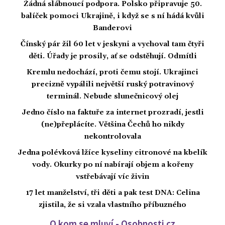
Žádná slábnoucí podpora. Polsko připravuje 50.
balíček pomoci Ukrajině, i když se s ní hádá kvůli
Banderovi
Čínský pár žil 60 let v jeskyni a vychoval tam čtyři
děti. Úřady je prosily, ať se odstěhují. Odmítli
Kremlu nedochází, proti čemu stojí. Ukrajinci
precizně vypálili největší ruský potravinový
terminál. Nebude slunečnicový olej
Jedno číslo na faktuře za internet prozradí, jestli
(ne)přeplácíte. Většina Čechů ho nikdy
nekontrolovala
Jedna polévková lžíce kyseliny citronové na kbelík
vody. Okurky po ní nabírají objem a kořeny
vstřebávají víc živin
17 let manželství, tři děti a pak test DNA: Celina
zjistila, že si vzala vlastního příbuzného
O kom se mluví - Osobnosti.cz