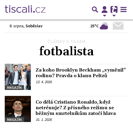
25°C
8. srpna
,
Soběslav
ČLÁNKY S TAGEM
Předchozí
1
2
3
4
Další
fotbalista
Za koho Brooklyn Beckham „vyměnil“
rodinu? Pravda o klanu Peltzů
13. 4. 2026
MAGAZÍN
Co dělá Cristiano Ronaldo, když
netrénuje? Z přísného režimu se
běžným smrtelníkům zatočí hlava
31. 1. 2026
MAGAZÍN