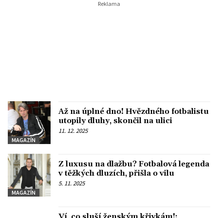
Až na úplné dno! Hvězdného fotbalistu
utopily dluhy, skončil na ulici
11. 12. 2025
MAGAZÍN
Z luxusu na dlažbu? Fotbalová legenda
v těžkých dluzích, přišla o vilu
5. 11. 2025
MAGAZÍN
Ví, co sluší ženským křivkám!: