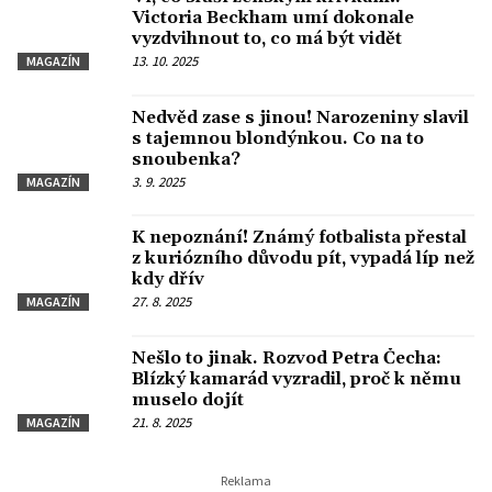
Victoria Beckham umí dokonale
vyzdvihnout to, co má být vidět
13. 10. 2025
MAGAZÍN
Nedvěd zase s jinou! Narozeniny slavil
s tajemnou blondýnkou. Co na to
snoubenka?
3. 9. 2025
MAGAZÍN
K nepoznání! Známý fotbalista přestal
z kuriózního důvodu pít, vypadá líp než
kdy dřív
27. 8. 2025
MAGAZÍN
Nešlo to jinak. Rozvod Petra Čecha:
Blízký kamarád vyzradil, proč k němu
muselo dojít
21. 8. 2025
MAGAZÍN