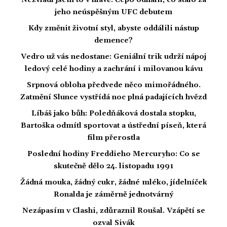
Nezvládl jsem to v hlavě. Čepo odhalil, co stálo za
jeho neúspěšným UFC debutem
Kdy změnit životní styl, abyste oddálili nástup
demence?
Vedro už vás nedostane: Geniální trik udrží nápoj
ledový celé hodiny a zachrání i milovanou kávu
Srpnová obloha předvede něco mimořádného.
Zatmění Slunce vystřídá noc plná padajících hvězd
Líbáš jako bůh: Poledňáková dostala stopku,
Bartoška odmítl sportovat a ústřední píseň, která
film přerostla
Poslední hodiny Freddieho Mercuryho: Co se
skutečně dělo 24. listopadu 1991
Žádná mouka, žádný cukr, žádné mléko, jídelníček
Ronalda je záměrně jednotvárný
Nezápasím v Clashi, zdůraznil Roušal. Vzápětí se
ozval Sivák