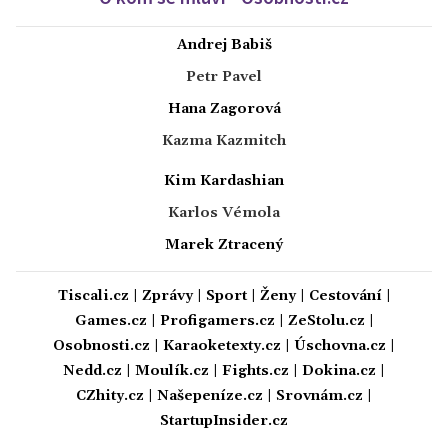
Andrej Babiš
Petr Pavel
Hana Zagorová
Kazma Kazmitch
Kim Kardashian
Karlos Vémola
Marek Ztracený
Tiscali.cz
|
Zprávy
|
Sport
|
Ženy
|
Cestování
|
Games.cz
|
Profigamers.cz
|
ZeStolu.cz
|
Osobnosti.cz
|
Karaoketexty.cz
|
Úschovna.cz
|
Nedd.cz
|
Moulík.cz
|
Fights.cz
|
Dokina.cz
|
CZhity.cz
|
Našepeníze.cz
|
Srovnám.cz
|
StartupInsider.cz