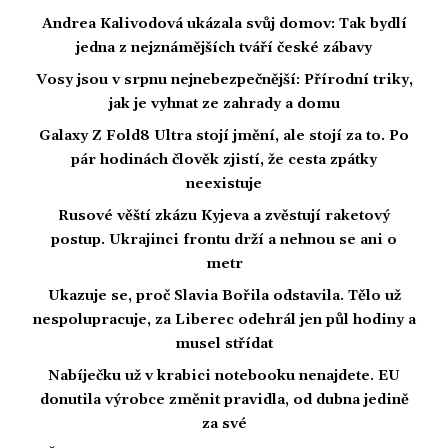
Andrea Kalivodová ukázala svůj domov: Tak bydlí
jedna z nejznámějších tváří české zábavy
Vosy jsou v srpnu nejnebezpečnější: Přírodní triky,
jak je vyhnat ze zahrady a domu
Galaxy Z Fold8 Ultra stojí jmění, ale stojí za to. Po
pár hodinách člověk zjistí, že cesta zpátky
neexistuje
Rusové věští zkázu Kyjeva a zvěstují raketový
postup. Ukrajinci frontu drží a nehnou se ani o
metr
Ukazuje se, proč Slavia Bořila odstavila. Tělo už
nespolupracuje, za Liberec odehrál jen půl hodiny a
musel střídat
Nabíječku už v krabici notebooku nenajdete. EU
donutila výrobce změnit pravidla, od dubna jedině
za své