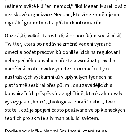
reálném světě k šíření nemocí,“ říká Megan Marelliová z
neziskové organizace Meedan, která se zaměřuje na
digitální gramotnost a přístup k informacím.
Obzvláště velké starosti dělá odborníkům sociální síť
Twitter, která po nedávné změně vedení výrazně
omezila počet pracovníků dohlížejících na regulování
nebezpečného obsahu a přestala vymáhat pravidla
namířená proti covidovým dezinformacím. Tým
australských výzkumníků v uplynulých týdnech na
platformě sesbíral přes půl milionu zavádějících a
konspiračních příspěvků v angličtině, které zahrnovaly
výrazy jako „hoax“, „biologická zbraň“ nebo „deep
state“, což je spojení často používané ve spikleneckých
teoriích pro skryté síly manipulující světem.
Podle socioložky Naomi Smithové, která se na