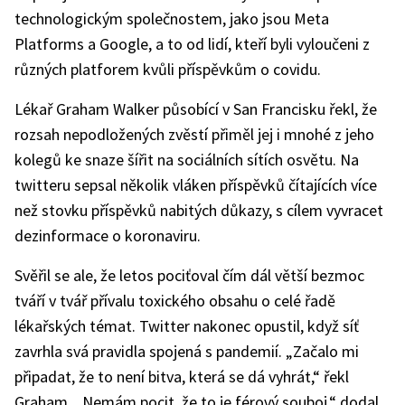
technologickým společnostem, jako jsou Meta
Platforms a Google, a to od lidí, kteří byli vyloučeni z
různých platforem kvůli příspěvkům o covidu.
Lékař Graham Walker působící v San Francisku řekl, že
rozsah nepodložených zvěstí přiměl jej i mnohé z jeho
kolegů ke snaze šířit na sociálních sítích osvětu. Na
twitteru sepsal několik vláken příspěvků čítajících více
než stovku příspěvků nabitých důkazy, s cílem vyvracet
dezinformace o koronaviru.
Svěřil se ale, že letos pociťoval čím dál větší bezmoc
tváří v tvář přívalu toxického obsahu o celé řadě
lékařských témat. Twitter nakonec opustil, když síť
zavrhla svá pravidla spojená s pandemií. „Začalo mi
připadat, že to není bitva, která se dá vyhrát,“ řekl
Graham. „Nemám pocit, že to je férový souboj,“ dodal.