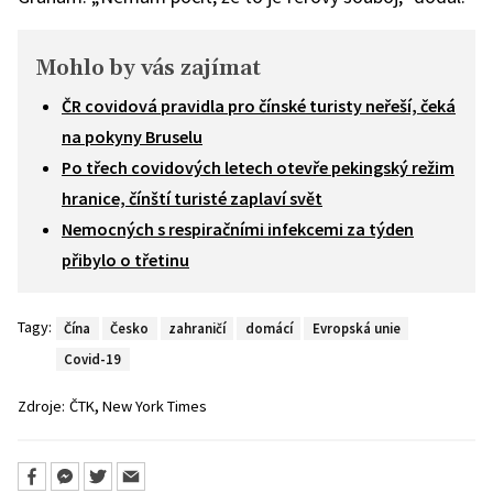
Mohlo by vás zajímat
ČR covidová pravidla pro čínské turisty neřeší, čeká
na pokyny Bruselu
Po třech covidových letech otevře pekingský režim
hranice, čínští turisté zaplaví svět
Nemocných s respiračními infekcemi za týden
přibylo o třetinu
Tagy:
Čína
Česko
zahraničí
domácí
Evropská unie
Covid-19
,
Zdroje:
ČTK
New York Times