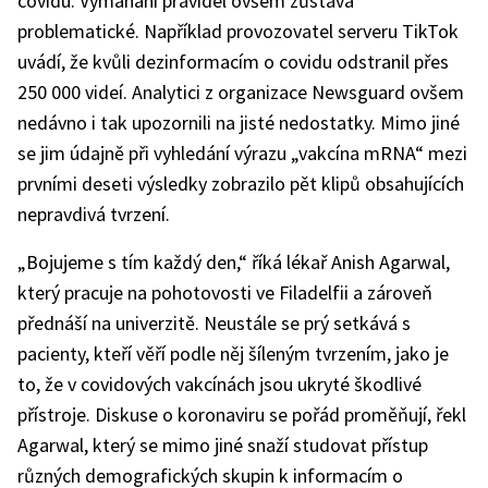
covidu. Vymáhání pravidel ovšem zůstává
problematické. Například provozovatel serveru TikTok
uvádí, že kvůli dezinformacím o covidu odstranil přes
250 000 videí. Analytici z organizace Newsguard ovšem
nedávno i tak upozornili na jisté nedostatky. Mimo jiné
se jim údajně při vyhledání výrazu „vakcína mRNA“ mezi
prvními deseti výsledky zobrazilo pět klipů obsahujících
nepravdivá tvrzení.
„Bojujeme s tím každý den,“ říká lékař Anish Agarwal,
který pracuje na pohotovosti ve Filadelfii a zároveň
přednáší na univerzitě. Neustále se prý setkává s
pacienty, kteří věří podle něj šíleným tvrzením, jako je
to, že v covidových vakcínách jsou ukryté škodlivé
přístroje. Diskuse o koronaviru se pořád proměňují, řekl
Agarwal, který se mimo jiné snaží studovat přístup
různých demografických skupin k informacím o