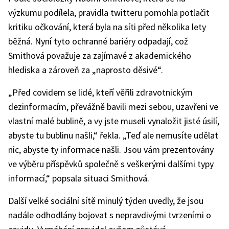
výzkumu podílela, pravidla twitteru pomohla potlačit
kritiku očkování, která byla na síti před několika lety
běžná. Nyní tyto ochranné bariéry odpadají, což
Smithová považuje za zajímavé z akademického
hlediska a zároveň za „naprosto děsivé“.
„Před covidem se lidé, kteří věřili zdravotnickým
dezinformacím, převážně bavili mezi sebou, uzavřeni ve
vlastní malé bublině, a vy jste museli vynaložit jisté úsilí,
abyste tu bublinu našli,“ řekla. „Teď ale nemusíte udělat
nic, abyste ty informace našli. Jsou vám prezentovány
ve výběru příspěvků společně s veškerými dalšími typy
informací,“ popsala situaci Smithová.
Další velké sociální sítě minulý týden uvedly, že jsou
nadále odhodlány bojovat s nepravdivými tvrzeními o