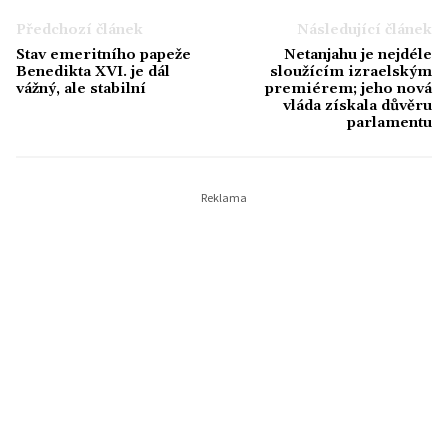
Předchozí článek
Následující článek
Stav emeritního papeže
Netanjahu je nejdéle
Benedikta XVI. je dál
sloužícím izraelským
vážný, ale stabilní
premiérem; jeho nová
vláda získala důvěru
parlamentu