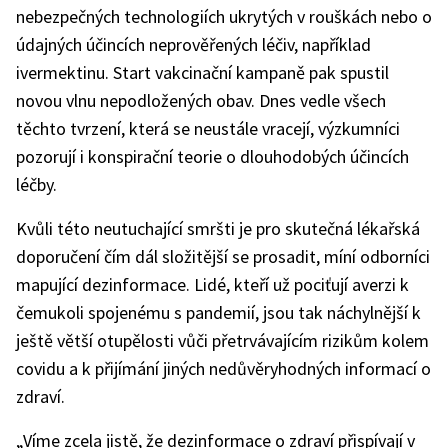
nebezpečných technologiích ukrytých v rouškách nebo o
údajných účincích neprověřených léčiv, například
ivermektinu. Start vakcinační kampaně pak spustil
novou vlnu nepodložených obav. Dnes vedle všech
těchto tvrzení, která se neustále vracejí, výzkumníci
pozorují i konspirační teorie o dlouhodobých účincích
léčby.
Kvůli této neutuchající smršti je pro skutečná lékařská
doporučení čím dál složitější se prosadit, míní odborníci
mapující dezinformace. Lidé, kteří už pociťují averzi k
čemukoli spojenému s pandemií, jsou tak náchylnější k
ještě větší otupělosti vůči přetrvávajícím rizikům kolem
covidu a k přijímání jiných nedůvěryhodných informací o
zdraví.
„Víme zcela jistě, že dezinformace o zdraví přispívají v