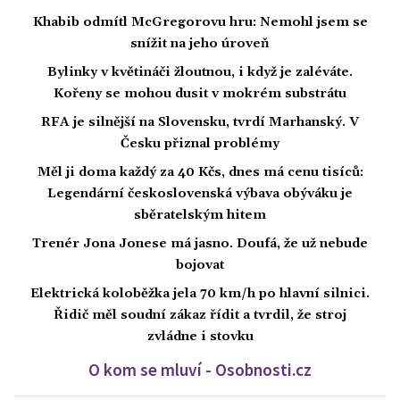
Khabib odmítl McGregorovu hru: Nemohl jsem se
snížit na jeho úroveň
Bylinky v květináči žloutnou, i když je zaléváte.
Kořeny se mohou dusit v mokrém substrátu
RFA je silnější na Slovensku, tvrdí Marhanský. V
Česku přiznal problémy
Měl ji doma každý za 40 Kčs, dnes má cenu tisíců:
Legendární československá výbava obýváku je
sběratelským hitem
Trenér Jona Jonese má jasno. Doufá, že už nebude
bojovat
Elektrická koloběžka jela 70 km/h po hlavní silnici.
Řidič měl soudní zákaz řídit a tvrdil, že stroj
zvládne i stovku
O kom se mluví - Osobnosti.cz