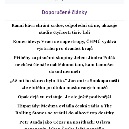
Doporučené články
Ranní káva chrání srdce, odpolední už ne, ukazuje
studie čtyřiceti tisíc lidí
Konec úlevy: Vrací se supertropy, ČHMÚ vydává
výstrahu pro dvanáct krajů
Příběhy za písněmi skupiny Jelen: Jindra Polák
nechává čtenáře nahlédnout tam, kam fanoušci
dosud nesměli
„Až mi ho skoro bylo líto." Jaromíra Soukupa našli
zle zbitého po útoku maskovaných mužů
Opak dejá vu existuje. Je ale ještě podivnější
Hitparády: Meduza ovládla česká rádia a The
Rolling Stones se vrátili do albové top desítky
Petr Janda jako Cézar na nosítkách: Oslava