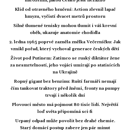
narozenin, jakou Česko ještě nezažilo
Klid od otravného bzučení: Action zlevnil lapač
hmyzu, vyčistí dvacet metrů prostoru
Silně tlumené tenisky mohou tlumit i váš krevní
oběh, ukazuje anatomie chodidla
2. ledna 1965 poprvé zazněla znělka Večerníčku: Jak
vznikl pořad, který vychoval generace českých dětí
Život pod Putinem: Zatímco se ruský diktátor žene
za nesmrtelností, jeho vojáci umírají po statisících
na Ukrajině
Ropný gigant bez benzinu: Ruští farmáři nemají
čím tankovat traktory před žněmi, fronty na pumpy
trvají i několik dní
Plovoucí město má pojmout 80 tisíc lidí. Největší
loď světa připomíná sci-fi
Ucpaný odpad může povolit bez drahé chemie.
Starý domácí postup zabere jen pár minut