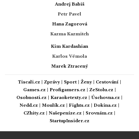
Andrej Babiš
Petr Pavel
Hana Zagorová
Kazma Kazmitch
Kim Kardashian
Karlos Vémola
Marek Ztracený
Tiscali.cz
|
Zprávy
|
Sport
|
Ženy
|
Cestování
|
Games.cz
|
Profigamers.cz
|
ZeStolu.cz
|
Osobnosti.cz
|
Karaoketexty.cz
|
Úschovna.cz
|
Nedd.cz
|
Moulík.cz
|
Fights.cz
|
Dokina.cz
|
CZhity.cz
|
Našepeníze.cz
|
Srovnám.cz
|
StartupInsider.cz