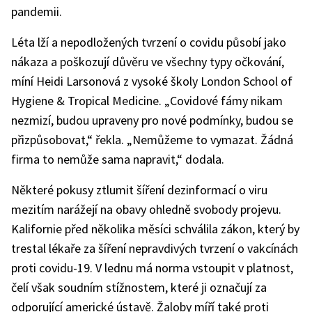
pandemii.
Léta lží a nepodložených tvrzení o covidu působí jako
nákaza a poškozují důvěru ve všechny typy očkování,
míní Heidi Larsonová z vysoké školy London School of
Hygiene & Tropical Medicine. „Covidové fámy nikam
nezmizí, budou upraveny pro nové podmínky, budou se
přizpůsobovat,“ řekla. „Nemůžeme to vymazat. Žádná
firma to nemůže sama napravit,“ dodala.
Některé pokusy ztlumit šíření dezinformací o viru
mezitím narážejí na obavy ohledně svobody projevu.
Kalifornie před několika měsíci schválila zákon, který by
trestal lékaře za šíření nepravdivých tvrzení o vakcínách
proti covidu-19. V lednu má norma vstoupit v platnost,
čelí však soudním stížnostem, které ji označují za
odporující americké ústavě. Žaloby míří také proti