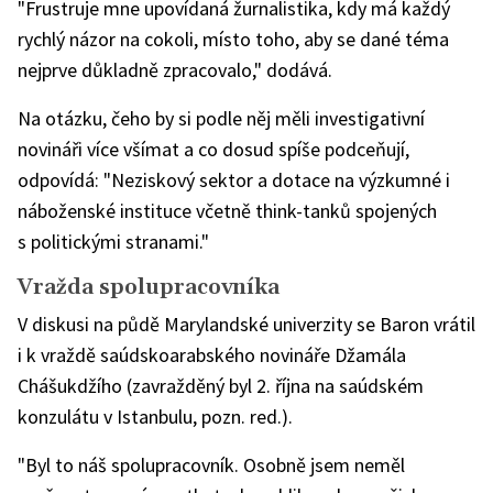
"Frustruje mne upovídaná žurnalistika, kdy má každý
rychlý názor na cokoli, místo toho, aby se dané téma
nejprve důkladně zpracovalo," dodává.
Na otázku, čeho by si podle něj měli investigativní
novináři více všímat a co dosud spíše podceňují,
odpovídá: "Neziskový sektor a dotace na výzkumné i
náboženské instituce včetně think-tanků spojených
s politickými stranami."
Vražda spolupracovníka
V diskusi na půdě Marylandské univerzity se Baron vrátil
i k vraždě saúdskoarabského novináře Džamála
Chášukdžího (zavražděný byl 2. října na saúdském
konzulátu v Istanbulu, pozn. red.).
"Byl to náš spolupracovník. Osobně jsem neměl