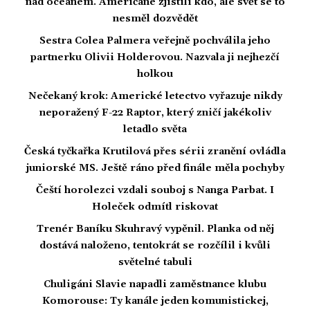
nad oceánem. Američané zjistili kdo, ale svět se to
nesměl dozvědět
Sestra Colea Palmera veřejně pochválila jeho
partnerku Olivii Holderovou. Nazvala ji nejhezčí
holkou
Nečekaný krok: Americké letectvo vyřazuje nikdy
neporažený F-22 Raptor, který zničí jakékoliv
letadlo světa
Česká tyčkařka Krutilová přes sérii zranění ovládla
juniorské MS. Ještě ráno před finále měla pochyby
Čeští horolezci vzdali souboj s Nanga Parbat. I
Holeček odmítl riskovat
Trenér Baníku Skuhravý vypěnil. Planka od něj
dostává naloženo, tentokrát se rozčílil i kvůli
světelné tabuli
Chuligáni Slavie napadli zaměstnance klubu
Komorouse: Ty kanále jeden komunistickej,