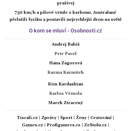
prašivej
730 km/h a pilové vrtule z karbonu. Australané
přelstili fyziku a postavili nejrychlejší dron na světě
O kom se mluví - Osobnosti.cz
Andrej Babiš
Petr Pavel
Hana Zagorová
Kazma Kazmitch
Kim Kardashian
Karlos Vémola
Marek Ztracený
Tiscali.cz
|
Zprávy
|
Sport
|
Ženy
|
Cestování
|
Games.cz
|
Profigamers.cz
|
ZeStolu.cz
|