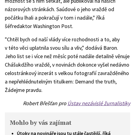
možnost se s ním setkat, ale publikoval na našich
názorových stránkách. Saúdové o jeho vraždě od
počátku lhali a pokračují v tom i nadále," říká
šéfredaktor Washington Post.
"Chtěl bych od naší vlády více rozhodnosti a to, aby
v této věci uplatnila svou sílu a vliv," dodává Baron.
Jeho list se i více než měsíc poté nadále detailně věnuje
Chášukdžího vraždě, v novinách dokonce vyšel nedávno
celostránkový inzerát s velkou fotografií zavražděného
a nepřehlédnutelným titulkem: Demand the truth,
Žádejme pravdu.
Robert Břešťan pro
Ústav nezávislé žurnalistiky
Mohlo by vás zajímat
Útoky na novináře jsou tu stále častější, říká