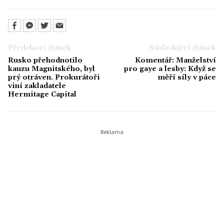
Předchozí článek
Následující článek
Rusko přehodnotilo
Komentář: Manželství
kauzu Magnitského, byl
pro gaye a lesby: Když se
prý otráven. Prokurátoři
měří síly v páce
viní zakladatele
Hermitage Capital