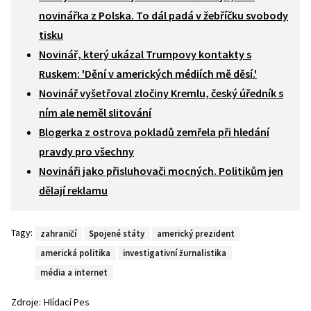
novinářka z Polska. To dál padá v žebříčku svobody
tisku
Novinář, který ukázal Trumpovy kontakty s
Ruskem: 'Dění v amerických médiích mě děsí.'
Novinář vyšetřoval zločiny Kremlu, český úředník s
ním ale neměl slitování
Blogerka z ostrova pokladů zemřela při hledání
pravdy pro všechny
Novináři jako přisluhovači mocných. Politikům jen
dělají reklamu
Tagy:
zahraničí
Spojené státy
americký prezident
americká politika
investigativní žurnalistika
média a internet
Zdroje:
Hlídací Pes