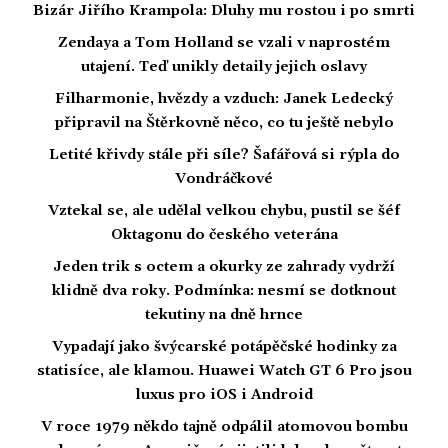
Bizár Jiřího Krampola: Dluhy mu rostou i po smrti
Zendaya a Tom Holland se vzali v naprostém
utajení. Teď unikly detaily jejich oslavy
Filharmonie, hvězdy a vzduch: Janek Ledecký
připravil na Štěrkovně něco, co tu ještě nebylo
Letité křivdy stále při síle? Šafářová si rýpla do
Vondráčkové
Vztekal se, ale udělal velkou chybu, pustil se šéf
Oktagonu do českého veterána
Jeden trik s octem a okurky ze zahrady vydrží
klidně dva roky. Podmínka: nesmí se dotknout
tekutiny na dně hrnce
Vypadají jako švýcarské potápěčské hodinky za
statisíce, ale klamou. Huawei Watch GT 6 Pro jsou
luxus pro iOS i Android
V roce 1979 někdo tajně odpálil atomovou bombu