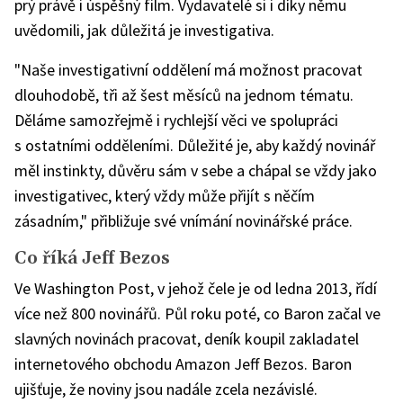
prý právě i úspěšný film. Vydavatelé si i díky němu
uvědomili, jak důležitá je investigativa.
"Naše investigativní oddělení má možnost pracovat
dlouhodobě, tři až šest měsíců na jednom tématu.
Děláme samozřejmě i rychlejší věci ve spolupráci
s ostatními odděleními. Důležité je, aby každý novinář
měl instinkty, důvěru sám v sebe a chápal se vždy jako
investigativec, který vždy může přijít s něčím
zásadním," přibližuje své vnímání novinářské práce.
Co říká Jeff Bezos
Ve Washington Post, v jehož čele je od ledna 2013, řídí
více než 800 novinářů. Půl roku poté, co Baron začal ve
slavných novinách pracovat, deník koupil zakladatel
internetového obchodu Amazon Jeff Bezos. Baron
ujišťuje, že noviny jsou nadále zcela nezávislé.