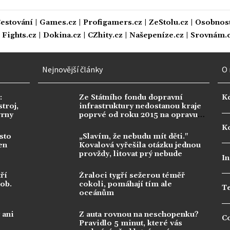
estování
|
Games.cz
|
Profigamers.cz
|
ZeStolu.cz
|
Osobnost
|
Fights.cz
|
Dokina.cz
|
CZhity.cz
|
Našepeníze.cz
|
Srovnám.
Nejnovější články
O 
:
Ze Státního fondu dopravní
K
troj,
infrastruktury nedostanou kraje
vrny
poprvé od roku 2015 na opravu
silnic nic
Ko
sto
„Slavím, že nebudu mít děti."
en
Kovalová vyřešila otázku jednou
provždy, litovat prý nebude
In
ří
Žraloci tygří sežerou téměř
dob.
cokoli, pomáhají tím ale
T
oceánům
 ani
Z auta rovnou na neschopenku?
C
Pravidlo 5 minut, které vás