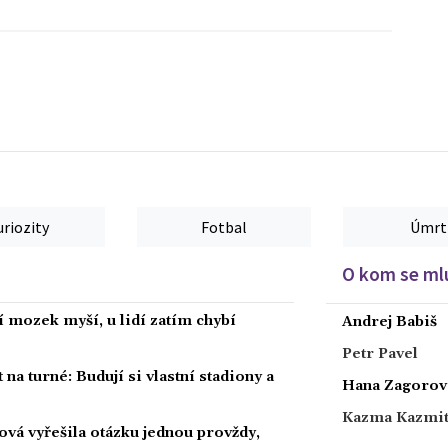
uriozity
Fotbal
Úmrt
O kom se mlu
í mozek myší, u lidí zatím chybí
Andrej Babiš
Petr Pavel
 na turné: Budují si vlastní stadiony a
Hana Zagorov
Kazma Kazmi
ová vyřešila otázku jednou provždy,