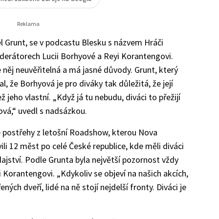
el Grunt, se v podcastu Blesku s názvem Hráči
derátorech Lucii Borhyové a Reyi Korantengovi.
e něj neuvěřitelná a má jasné důvody. Grunt, který
al, že Borhyová je pro diváky tak důležitá, že její
jeho vlastní. „Když já tu nebudu, diváci to přežijí
ová,“ uvedl s nadsázkou.
své postřehy z letošní Roadshow, kterou Nova
ili 12 měst po celé České republice, kde měli diváci
jství. Podle Grunta byla největší pozornost vždy
 Korantengovi. „Kdykoliv se objeví na našich akcích,
ch dveří, lidé na ně stojí nejdelší fronty. Diváci je