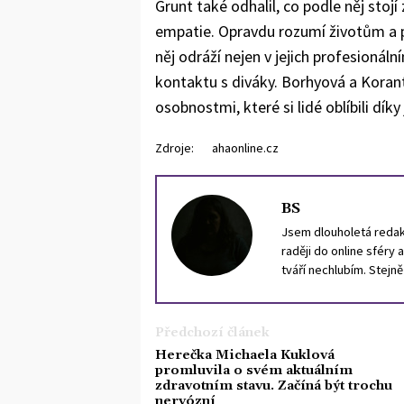
Grunt také odhalil, co podle něj stojí 
empatie. Opravdu rozumí životům a p
něj odráží nejen v jejich profesionál
kontaktu s diváky. Borhyová a Koran
osobnostmi, které si lidé oblíbili dík
Zdroje:
ahaonline.cz
BS
Jsem dlouholetá redakt
raději do online sféry 
tváří nechlubím. Stejn
portugalštinu.
Předchozí článek
Herečka Michaela Kuklová
promluvila o svém aktuálním
zdravotním stavu. Začíná být trochu
nervózní