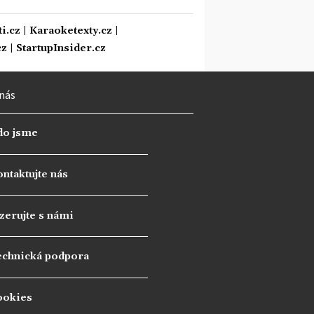
i.cz
|
Karaoketexty.cz
|
cz
|
StartupInsider.cz
nás
do jsme
ntaktujte nás
zerujte s námi
echnická podpora
ookies