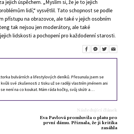
za jejich úspěchem. „Myslím si, že je to jejich
roblémům lidí,“ vysvětlil. Tato schopnost se podle
ním přístupu na obrazovce, ale také v jejich osobním
teng tak nejsou jen moderátory, ale také
y jejich lidskosti a pochopení pro každodenní starosti.
orka bulvárních a lifestylových deníků. Přesunula jsem se
a kvůli své zkušenosti z tisku už se raději vlastním jménem ani
ě se není na co koukat. Mám ráda kočky, svůj skútr a
Následující článek
Eva Pavlová promluvila o platu pro
první dámu. Přiznala, že ji kritika
zasáhla