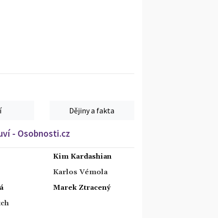
í
Dějiny a fakta
ví - Osobnosti.cz
Kim Kardashian
Karlos Vémola
á
Marek Ztracený
tch