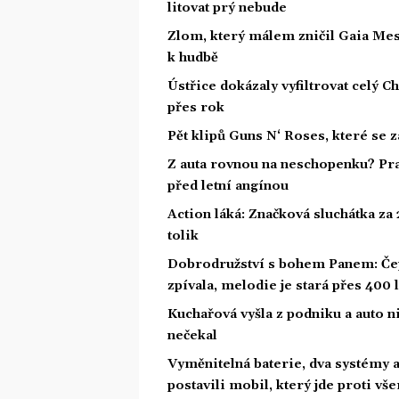
litovat prý nebude
Zlom, který málem zničil Gaia Mesia
k hudbě
Ústřice dokázaly vyfiltrovat celý C
přes rok
Pět klipů Guns N‘ Roses, které se 
Z auta rovnou na neschopenku? Pra
před letní angínou
Action láká: Značková sluchátka za 2
tolik
Dobrodružství s bohem Panem: Čepe
zpívala, melodie je stará přes 400 l
Kuchařová vyšla z podniku a auto ni
nečekal
Vyměnitelná baterie, dva systémy 
postavili mobil, který jde proti vš