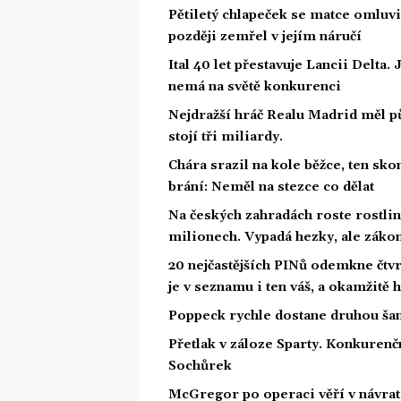
Pětiletý chlapeček se matce omluvil,
později zemřel v jejím náručí
Ital 40 let přestavuje Lancii Delta
nemá na světě konkurenci
Nejdražší hráč Realu Madrid měl 
stojí tři miliardy.
Chára srazil na kole běžce, ten sk
brání: Neměl na stezce co dělat
Na českých zahradách roste rostlina
milionech. Vypadá hezky, ale zákon
20 nejčastějších PINů odemkne čtvrt
je v seznamu i ten váš, a okamžitě
Poppeck rychle dostane druhou šan
Přetlak v záloze Sparty. Konkurenč
Sochůrek
McGregor po operaci věří v návrat.