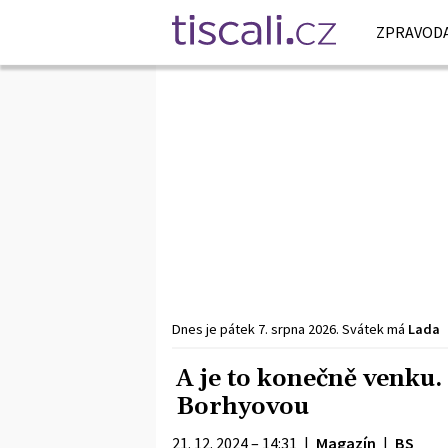
ZPRAVODA
Dnes je
pátek
7. srpna
2026
.
Svátek má
Lada
A je to konečně venku.
Borhyovou
21. 12. 2024 – 14:31
|
Magazín
|
BS