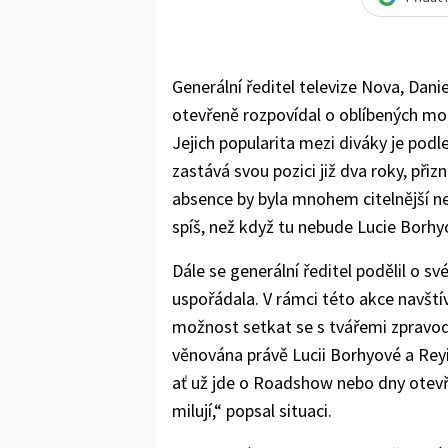
Generální ředitel televize Nova, Dani
otevřeně rozpovídal o oblíbených mo
Jejich popularita mezi diváky je podl
zastává svou pozici již dva roky, přizn
absence by byla mnohem citelnější než 
spíš, než když tu nebude Lucie Borhy
Dále se generální ředitel podělil o 
uspořádala. V rámci této akce navštív
možnost setkat se s tvářemi zpravoda
věnována právě Lucii Borhyové a Reyi
ať už jde o Roadshow nebo dny otevřený
milují,“ popsal situaci.