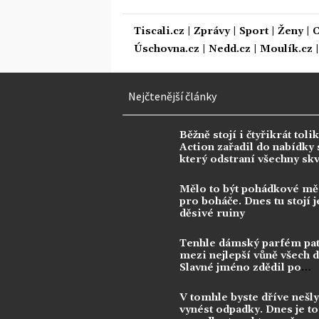
Tiscali.cz
|
Zprávy
|
Sport
|
Ženy
|
C
Úschovna.cz
|
Nedd.cz
|
Moulík.cz
Nejčtenější články
Běžně stojí i čtyřikrát tolik
Action zařadil do nabídky s
který odstraní všechny sk
Mělo to být pohádkové mě
pro boháče. Dnes tu stojí j
děsivé ruiny
Tenhle dámský parfém pat
mezi nejlepší vůně všech 
Slavné jméno zdědil po
kontroverzní legendě
V tomhle byste dříve nešly
vynést odpadky. Dnes je to