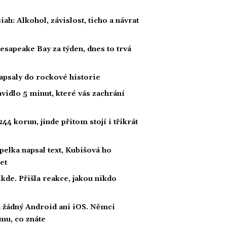
h: Alkohol, závislost, ticho a návrat
hesapeake Bay za týden, dnes to trvá
zapsaly do rockové historie
vidlo 5 minut, které vás zachrání
44 korun, jinde přitom stojí i třikrát
lka napsal text, Kubišová ho
et
kde. Přišla reakce, jakou nikdo
a žádný Android ani iOS. Němci
emu, co znáte