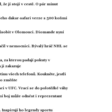
 že jí stojí v cestě. O pár minut
. Jeho dakar-safari verze s 500 koňmi
působit v Olomouci. Diomande nyní
ončil v nemocnici. Bývalý hráč NHL se
, za kterou padají pokuty v
 ji zakazuje
inu všech telefonů. Koukněte, jestli
 ho změňte
ci v UFC. Vrací se do polotěžké váhy
ní boj může odnést i reprezentant
 Inspirují ho legendy sportu