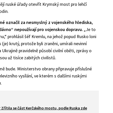
jí ruské úřady otevřít Krymský most pro lehčí
odin.
né označil za nesmyslný z vojenského hlediska,
 dávno“ nepoužívají pro vojenskou dopravu.
„Je to
imu,“ prohlásil šéf Kremlu, na jehož popud Rusko loni
(je) krutý, protože byli zraněni, umírali nevinní
a Ukrajině pravidelně působí civilní oběti, zprávy o
ou už tisíce zabitých civilistů.
 bude. Ministerstvo obrany připravuje příslušné
elevizního vysílání, ve kterém s dalšími ruskými
u.
řítila se část Kerčského mostu, podle Ruska zde