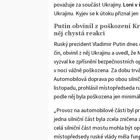
považuje za součást Ukrajiny.
Loni v 
Ukrajinu. Kyjev se k útoku přiznal je
Putin obvinil z poškození 
něj chystá reakci
Ruský prezident Vladimir Putin dnes
čin, obvinil z něj Ukrajinu a uvedl, ž
vyzval ke zpřísnění bezpečnostních op
v noci vážně poškozena. Za dobu trvá
Automobilová doprava po obou silni
listopadu, prohlásil místopředseda r
podle něj byla poškozena jen minimál
„Provoz na automobilové části byl pr
jedna silniční část byla zcela zniče
celá silniční část mostu mohla být op
místopředsedy ruské vlády měla fun