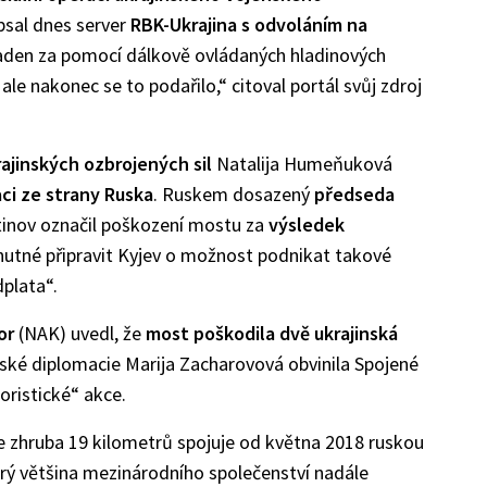
psal dnes server
RBK-Ukrajina s odvoláním na
paden za pomocí dálkově ovládaných hladinových
ale nakonec se to podařilo,“ citoval portál svůj zdroj
krajinských ozbrojených sil
Natalija Humeňuková
i ze strany Ruska
. Ruskem dosazený
předseda
inov označil poškození mostu za
výsledek
e nutné připravit Kyjev o možnost podnikat takové
dplata“.
or
(NAK) uvedl, že
most poškodila dvě ukrajinská
ruské diplomacie Marija Zacharovová obvinila Spojené
roristické“ akce.
e zhruba 19 kilometrů spojuje od května 2018 ruskou
ý většina mezinárodního společenství nadále