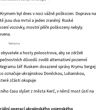
 Krymem byl dnes v noci vážně poškozen. Doprava na
tě jsou dva mrtví a jeden zraněný. Ruské
zení vozovky, mostní pilíře poškozeny nebyly.
ovena.
obyvatele a hosty poloostrova, aby se zdrželi
pečnostních důvodů zvolili alternativní pozemní
 telegramu šéf Ruskem dosazené správy Krymu Sergej
ko označuje ukrajinskou Doněckou, Luhanskou,
teré zčásti okupuje.
stního času slyšet z města Kerč, v němž most ústí na
ciální operací ukrajinského vojenského