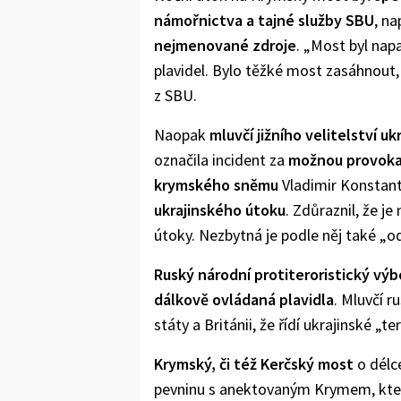
námořnictva a tajné služby SBU
, na
nejmenované zdroje
. „Most byl na
plavidel. Bylo těžké most zasáhnout, 
z SBU.
Naopak
mluvčí jižního velitelství u
označila incident za
možnou provokac
krymského sněmu
Vladimir Konstant
ukrajinského útoku
. Zdůraznil, že j
útoky. Nezbytná je podle něj také „o
Ruský národní protiteroristický výb
dálkově ovládaná plavidla
. Mluvčí 
státy a Británii, že řídí ukrajinské „te
Krymský, či též Kerčský most
o délc
pevninu s anektovaným Krymem, kter