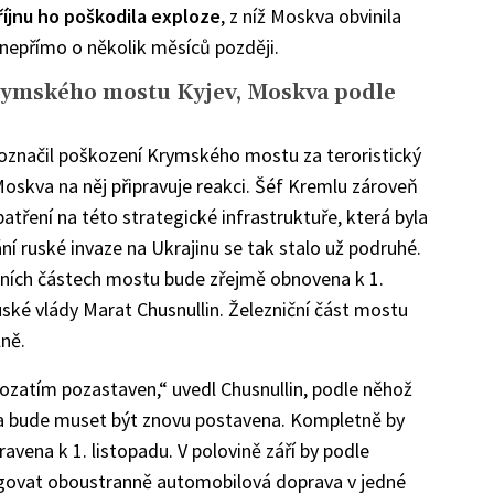
říjnu ho poškodila exploze
, z níž Moskva obvinila
n nepřímo o několik měsíců později.
Krymského mostu Kyjev, Moskva podle
 označil poškození Krymského mostu za teroristický
e Moskva na něj připravuje reakci. Šéf Kremlu zároveň
atření na této strategické infrastruktuře, která byla
ní ruské invaze na Ukrajinu se tak stalo už podruhé.
čních částech mostu bude zřejmě obnovena k 1.
uské vlády Marat Chusnullin. Železniční část mostu
ně.
ozatím pozastaven,“ uvedl Chusnullin, podle něhož
na a bude muset být znovu postavena. Kompletně by
ravena k 1. listopadu. V polovině září by podle
govat oboustranně automobilová doprava v jedné