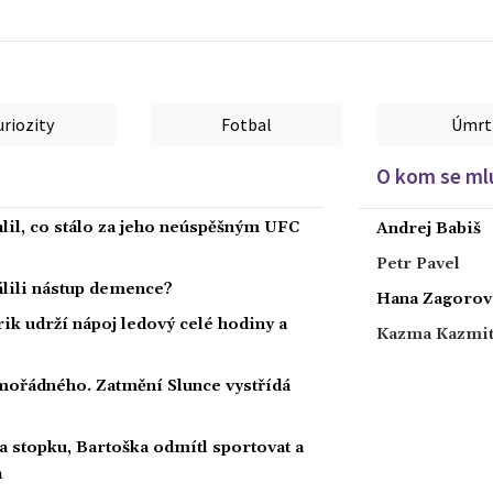
uriozity
Fotbal
Úmrt
O kom se mlu
alil, co stálo za jeho neúspěšným UFC
Andrej Babiš
Petr Pavel
dálili nástup demence?
Hana Zagorov
rik udrží nápoj ledový celé hodiny a
Kazma Kazmi
ořádného. Zatmění Slunce vystřídá
a stopku, Bartoška odmítl sportovat a
a