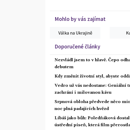
Mohlo by vás zajímat
Válka na Ukrajině
K
Doporučené články
Nezvládl jsem to v hlavě. Čepo odh
debutem
Kdy změnit životní styl, abyste od
Vedro už vás nedostane: Geniální t
zachrání i milovanou kávu
Srpnová obloha předvede něco mim
noc plná padajících hvězd
Líbáš jako bůh: Poledňáková dostal
ústřední píseň, která film přerostl