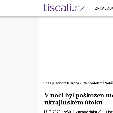
ZPRAVODA
Dnes je
sobota
8. srpna
2026
.
Svátek má
Sobě
V noci byl poškozen m
ukrajinském útoku
17. 7. 2023 – 9:50
|
Zpravodajství
|
Tisc