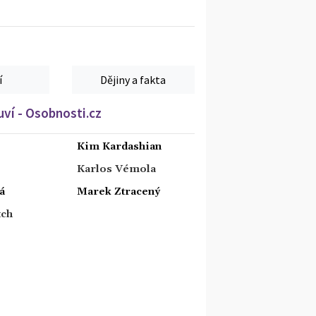
í
Dějiny a fakta
ví - Osobnosti.cz
Kim Kardashian
Karlos Vémola
á
Marek Ztracený
tch