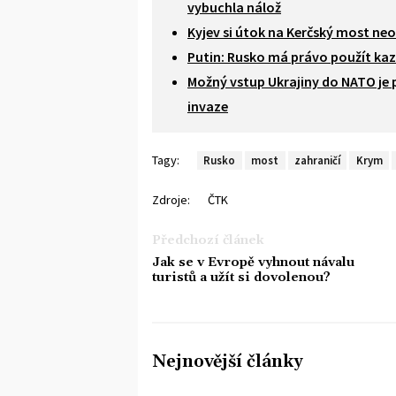
vybuchla nálož
Kyjev si útok na Kerčský most neo
Putin: Rusko má právo použít kaz
Možný vstup Ukrajiny do NATO je 
invaze
Tagy:
Rusko
most
zahraničí
Krym
Zdroje:
ČTK
Předchozí článek
Jak se v Evropě vyhnout návalu
turistů a užít si dovolenou?
Nejnovější články