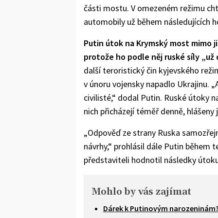
části mostu. V omezeném režimu chtě
automobily už během následujících h
Putin útok na Krymský most mimo ji
protože ho podle něj ruské síly „už
další teroristický čin kyjevského rež
v únoru vojensky napadlo Ukrajinu. „A 
civilisté,“ dodal Putin. Ruské útoky n
nich přicházejí téměř denně, hlášeny js
„Odpověď ze strany Ruska samozřejmě
návrhy,“ prohlásil dále Putin během t
představiteli hodnotil následky útok
Mohlo by vás zajímat
Dárek k Putinovým narozeninám? Z