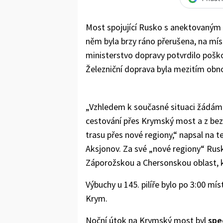
Most spojující Rusko s anektovaným
něm byla brzy ráno přerušena, na mís
ministerstvo dopravy potvrdilo poško
Železniční doprava byla mezitím obn
„Vzhledem k současné situaci žádám 
cestování přes Krymský most a z bez
trasu přes nové regiony,“ napsal na
Aksjonov. Za své „nové regiony“ Rus
Záporožskou a Chersonskou oblast, k
Výbuchy u 145. pilíře bylo po 3:00 mí
Krym.
Noční útok na Krymský most byl
spe