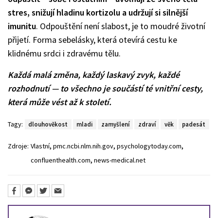
stres, snižují hladinu kortizolu a udržují si silnější
imunitu
. Odpouštění není slabost, je to moudré životní
přijetí. Forma sebelásky, která otevírá cestu ke
klidnému srdci i zdravému tělu.
Každá malá změna, každý laskavý zvyk, každé
rozhodnutí — to všechno je součástí té vnitřní cesty,
která může vést až k století.
Tagy:
dlouhověkost
mladi
zamyšlení
zdraví
věk
padesát
,
,
,
Zdroje:
Vlastní
pmc.ncbi.nlm.nih.gov
psychologytoday.com
,
confluenthealth.com
news-medical.net