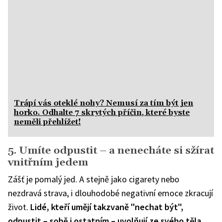
Trápí vás oteklé nohy? Nemusí za tím být jen
horko. Odhalte 7 skrytých příčin, které byste
neměli přehlížet!
5. Umíte odpustit – a nenecháte si sžírat
vnitřním jedem
Zášť je pomalý jed. A stejně jako cigarety nebo
nezdravá strava, i dlouhodobé negativní emoce zkracují
život.
Lidé, kteří umějí takzvaně "nechat být",
odpustit – sobě i ostatním – uvolňují ze svého těla