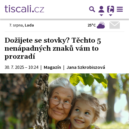
25°C
7. srpna
,
Lada
Dožijete se stovky? Těchto 5
nenápadných znaků vám to
prozradí
30. 7. 2025 – 10:24
|
Magazín
|
Jana Szkrobiszová