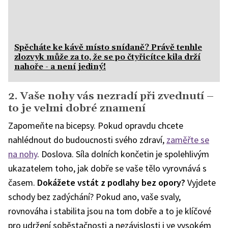
Spěcháte ke kávě místo snídaně? Právě tenhle
zlozvyk může za to, že se po čtyřicítce kila drží
nahoře - a není jediný!
2. Vaše nohy vás nezradí při zvednutí –
to je velmi dobré znamení
Zapomeňte na bicepsy. Pokud opravdu chcete
nahlédnout do budoucnosti svého zdraví,
zaměřte se
na nohy
. Doslova. Síla dolních končetin je spolehlivým
ukazatelem toho, jak dobře se vaše tělo vyrovnává s
časem.
Dokážete vstát z podlahy bez opory?
Vyjdete
schody bez zadýchání? Pokud ano, vaše svaly,
rovnováha i stabilita jsou na tom dobře a to je klíčové
pro udržení soběstačnosti a nezávislosti i ve vysokém