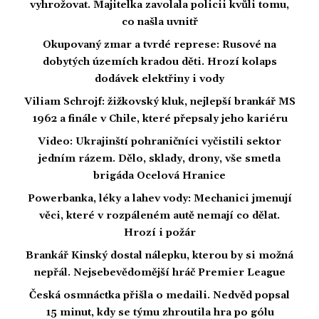
vyhrožovat. Majitelka zavolala policii kvůli tomu,
co našla uvnitř
Okupovaný zmar a tvrdé represe: Rusové na
dobytých územích kradou děti. Hrozí kolaps
dodávek elektřiny i vody
Viliam Schrojf: žižkovský kluk, nejlepší brankář MS
1962 a finále v Chile, které přepsaly jeho kariéru
Video: Ukrajinští pohraničníci vyčistili sektor
jedním rázem. Dělo, sklady, drony, vše smetla
brigáda Ocelová Hranice
Powerbanka, léky a lahev vody: Mechanici jmenují
věci, které v rozpáleném autě nemají co dělat.
Hrozí i požár
Brankář Kinský dostal nálepku, kterou by si možná
nepřál. Nejsebevědomější hráč Premier League
Česká osmnáctka přišla o medaili. Nedvěd popsal
15 minut, kdy se týmu zhroutila hra po gólu