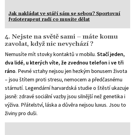
Jak nakládat ve stáří sám se sebou? Sportovní
fyzioterapeut radí co musíte dělat
4. Nejste na světě sami – máte komu
zavolat, když nic nevychází ?
Nemusíte mít stovky kontaktů v mobilu.
Stačí jeden,
dva lidé, u kterých víte, že zvednou telefon i ve tři
ráno
. Pevné vztahy nejsou jen hezkým bonusem života
– jsou štítem proti stresu, nemocem a předčasnému
stárnutí. Legendární harvardská studie o štěstí ukazuje
jasně: zdravé sociální vazby jsou silnější než genetika i
výživa. Přátelství, láska a důvěra nejsou luxus. Jsou to
živiny pro duši.