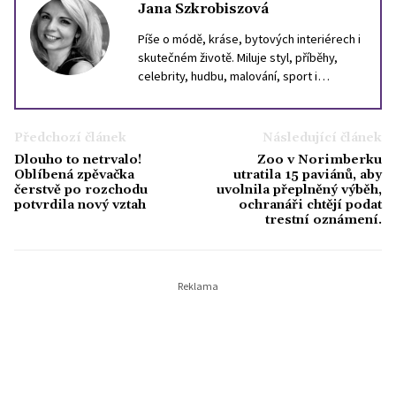
Jana Szkrobiszová
Píše o módě, kráse, bytových interiérech i
skutečném životě. Miluje styl, příběhy,
celebrity, hudbu, malování, sport i
cestování. Inspiraci hledá ve světě, i v
lidech kolem sebe. Věří, že dobrý text
může být stejně silný jako dobrý parfém,
Předchozí článek
Následující článek
který ve vás zanechá stopu.
Dlouho to netrvalo!
Zoo v Norimberku
Oblíbená zpěvačka
utratila 15 paviánů, aby
čerstvě po rozchodu
uvolnila přeplněný výběh,
potvrdila nový vztah
ochranáři chtějí podat
trestní oznámení.