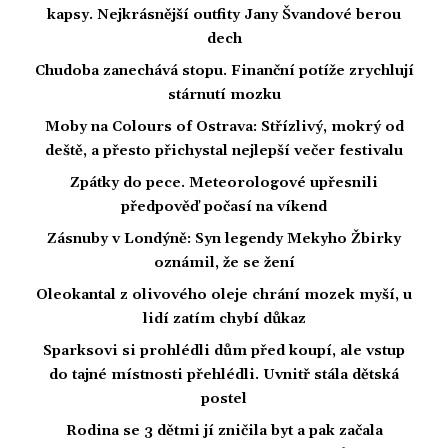
kapsy. Nejkrásnější outfity Jany Švandové berou
dech
Chudoba zanechává stopu. Finanční potíže zrychlují
stárnutí mozku
Moby na Colours of Ostrava: Střízlivý, mokrý od
deště, a přesto přichystal nejlepší večer festivalu
Zpátky do pece. Meteorologové upřesnili
předpověď počasí na víkend
Zásnuby v Londýně: Syn legendy Mekyho Žbirky
oznámil, že se žení
Oleokantal z olivového oleje chrání mozek myší, u
lidí zatím chybí důkaz
Sparksovi si prohlédli dům před koupí, ale vstup
do tajné místnosti přehlédli. Uvnitř stála dětská
postel
Rodina se 3 dětmi jí zničila byt a pak začala