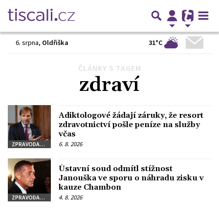
31°C
6. srpna
,
Oldřiška
ČLÁNKY S TAGEM
Předchozí
1
2
3
…
84
Další
zdraví
Adiktologové žádají záruky, že resort
zdravotnictví pošle peníze na služby
včas
6. 8. 2026
ZPRAVODAJSTVÍ
Ústavní soud odmítl stížnost
Janouška ve sporu o náhradu zisku v
kauze Chambon
4. 8. 2026
ZPRAVODAJSTVÍ