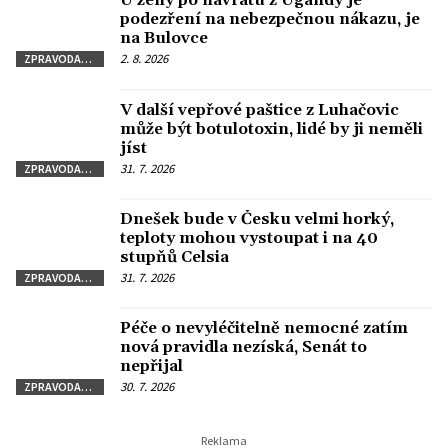
U ženy po návratu z Ugandy je
podezření na nebezpečnou nákazu, je
na Bulovce
2. 8. 2026
ZPRAVODAJSTVÍ
V další vepřové paštice z Luhačovic
může být botulotoxin, lidé by ji neměli
jíst
31. 7. 2026
ZPRAVODAJSTVÍ
Dnešek bude v Česku velmi horký,
teploty mohou vystoupat i na 40
stupňů Celsia
31. 7. 2026
ZPRAVODAJSTVÍ
Péče o nevyléčitelně nemocné zatím
nová pravidla nezíská, Senát to
nepřijal
30. 7. 2026
ZPRAVODAJSTVÍ