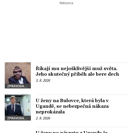
Říkají mu nejošklivější muž světa.
Jeho skutečný příběh ale bere dech
3. 8. 2026
ZPRAVODAJSTVÍ
U ženy na Bulovce, která byla v
Ugandě, se nebezpečná nákaza
neprokázala
2. 8. 2026
ZPRAVODAJSTVÍ