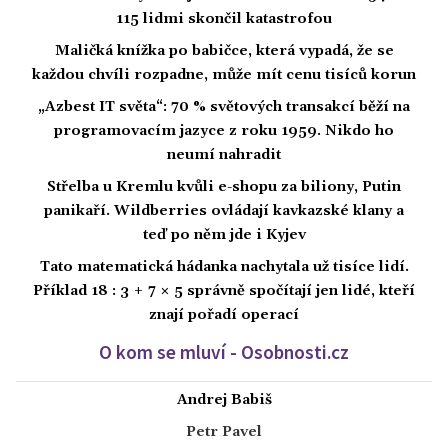
115 lidmi skončil katastrofou
Maličká knížka po babičce, která vypadá, že se
každou chvíli rozpadne, může mít cenu tisíců korun
„Azbest IT světa“: 70 % světových transakcí běží na
programovacím jazyce z roku 1959. Nikdo ho
neumí nahradit
Střelba u Kremlu kvůli e-shopu za biliony, Putin
panikaří. Wildberries ovládají kavkazské klany a
teď po něm jde i Kyjev
Tato matematická hádanka nachytala už tisíce lidí.
Příklad 18 : 3 + 7 × 5 správně spočítají jen lidé, kteří
znají pořadí operací
O kom se mluví - Osobnosti.cz
Andrej Babiš
Petr Pavel