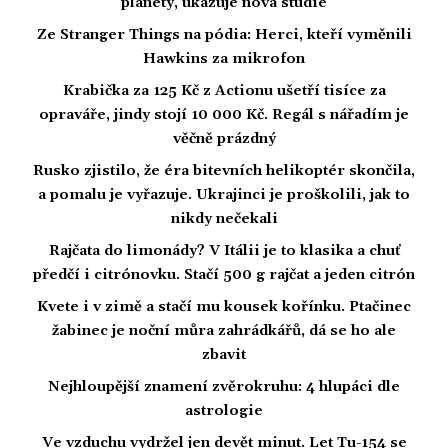
planety, ukazuje nová studie
Ze Stranger Things na pódia: Herci, kteří vyměnili
Hawkins za mikrofon
Krabička za 125 Kč z Actionu ušetří tisíce za
opraváře, jindy stojí 10 000 Kč. Regál s nářadím je
věčně prázdný
Rusko zjistilo, že éra bitevních helikoptér skončila,
a pomalu je vyřazuje. Ukrajinci je proškolili, jak to
nikdy nečekali
Rajčata do limonády? V Itálii je to klasika a chuť
předčí i citrónovku. Stačí 500 g rajčat a jeden citrón
Kvete i v zimě a stačí mu kousek kořínku. Ptačinec
žabinec je noční můra zahrádkářů, dá se ho ale
zbavit
Nejhloupější znamení zvěrokruhu: 4 hlupáci dle
astrologie
Ve vzduchu vydržel jen devět minut. Let Tu-154 se