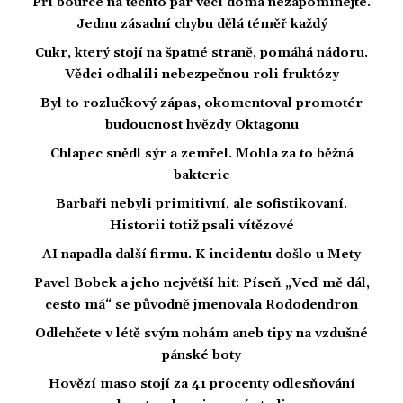
Při bouřce na těchto pár věcí doma nezapomínejte.
Jednu zásadní chybu dělá téměř každý
Cukr, který stojí na špatné straně, pomáhá nádoru.
Vědci odhalili nebezpečnou roli fruktózy
Byl to rozlučkový zápas, okomentoval promotér
budoucnost hvězdy Oktagonu
Chlapec snědl sýr a zemřel. Mohla za to běžná
bakterie
Barbaři nebyli primitivní, ale sofistikovaní.
Historii totiž psali vítězové
AI napadla další firmu. K incidentu došlo u Mety
Pavel Bobek a jeho největší hit: Píseň „Veď mě dál,
cesto má“ se původně jmenovala Rododendron
Odlehčete v létě svým nohám aneb tipy na vzdušné
pánské boty
Hovězí maso stojí za 41 procenty odlesňování