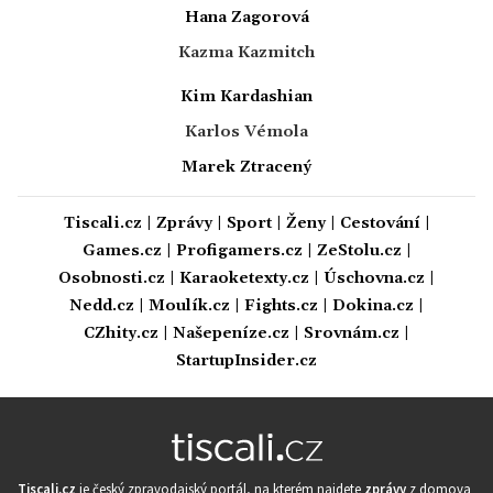
Hana Zagorová
Kazma Kazmitch
Kim Kardashian
Karlos Vémola
Marek Ztracený
Tiscali.cz
|
Zprávy
|
Sport
|
Ženy
|
Cestování
|
Games.cz
|
Profigamers.cz
|
ZeStolu.cz
|
Osobnosti.cz
|
Karaoketexty.cz
|
Úschovna.cz
|
Nedd.cz
|
Moulík.cz
|
Fights.cz
|
Dokina.cz
|
CZhity.cz
|
Našepeníze.cz
|
Srovnám.cz
|
StartupInsider.cz
Tiscali.cz
je český zpravodajský portál, na kterém najdete
zprávy
z domova