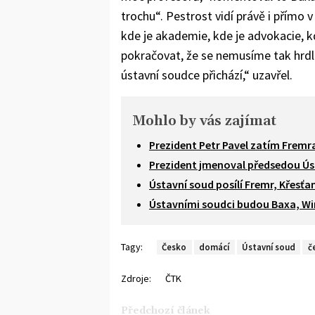
trochu“. Pestrost vidí právě i přímo
kde je akademie, kde je advokacie, kd
pokračovat, že se nemusíme tak hrdli
ústavní soudce přichází,“ uzavřel.
Mohlo by vás zajímat
Prezident Petr Pavel zatím Fremr
Prezident jmenoval předsedou Ú
Ústavní soud posílí Fremr, Křesť
Ústavními soudci budou Baxa, Wi
Tagy:
Česko
domácí
Ústavní soud
č
Zdroje:
ČTK
Předchozí článek