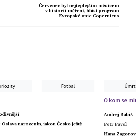
Červenec byl nejteplejším měsícem
v historii měření, hlásí program
Evropské unie Copernicus
uriozity
Fotbal
Úmrt
O kom se mlu
podivnější
Andrej Babiš
: Oslava narozenin, jakou Česko ještě
Petr Pavel
Hana Zagorov