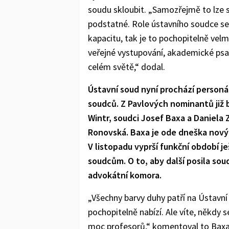
soudu skloubit. „Samozřejmě to lze s
podstatné. Role ústavního soudce se m
kapacitu, tak je to pochopitelně vel
veřejné vystupování, akademické psaní
celém světě,“ dodal.
Ústavní soud nyní prochází person
soudců. Z Pavlových nominantů již br
Wintr, soudci Josef Baxa a Daniel
Ronovská. Baxa je ode dneška nov
V listopadu vyprší funkční období j
soudcům. O to, aby další posila sou
advokátní komora.
„Všechny barvy duhy patří na Ústavní
pochopitelně nabízí. Ale víte, někdy s
moc profesorů,“ komentoval to Baxa 