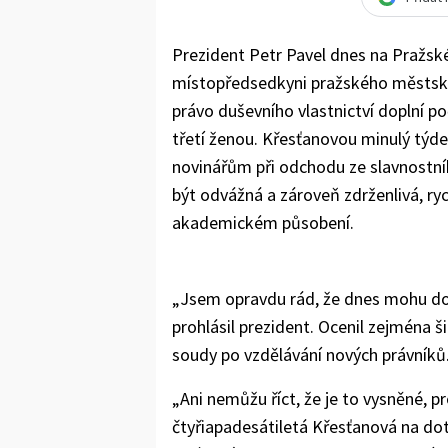
Prezident Petr Pavel dnes na Pražsk
místopředsedkyni pražského městsk
právo duševního vlastnictví doplní 
třetí ženou. Křesťanovou minulý týde
novinářům při odchodu ze slavnostní
být odvážná a zároveň zdrženlivá, ryc
akademickém působení.
„Jsem opravdu rád, že dnes mohu do
prohlásil prezident. Ocenil zejména š
soudy po vzdělávání nových právníků
„Ani nemůžu říct, že je to vysněné, 
čtyřiapadesátiletá Křesťanová na dota