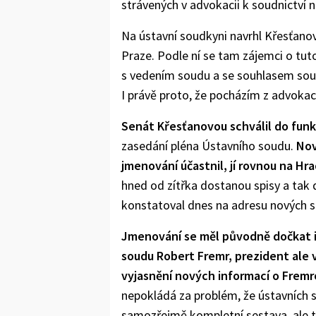
strávených v advokacii k soudnictví 
Na ústavní soudkyni navrhl Křesťano
Praze. Podle ní se tam zájemci o tut
s vedením soudu a se souhlasem soud
I právě proto, že pocházím z advokac
Senát Křesťanovou schválil do fun
zasedání pléna Ústavního soudu.
Nov
jmenování účastnil, jí rovnou na Hr
hned od zítřka dostanou spisy a tak 
konstatoval dnes na adresu nových 
Jmenování se měl původně dočkat i
soudu Robert Fremr, prezident ale v
vyjasnění nových informací o Fremro
nepokládá za problém, že ústavních 
samozřejmě kompletní sestava, ale t