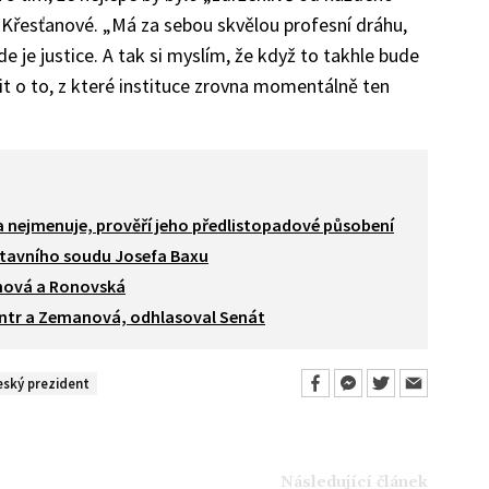
 v Křesťanové. „Má za sebou skvělou profesní dráhu,
e je justice. A tak si myslím, že když to takhle bude
t o to, z které instituce zrovna momentálně ten
a nejmenuje, prověří jeho předlistopadové působení
stavního soudu Josefa Baxu
anová a Ronovská
ntr a Zemanová, odhlasoval Senát
eský prezident
Následující článek