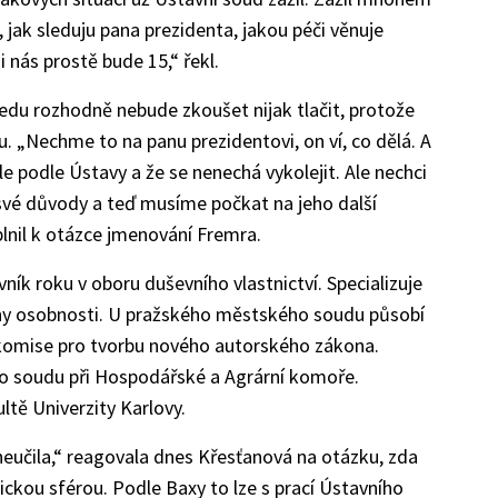
, jak sleduju pana prezidenta, jakou péči věnuje
 nás prostě bude 15,“ řekl.
ledu rozhodně nebude zkoušet nijak tlačit, protože
u. „Nechme to na panu prezidentovi, on ví, co dělá. A
e podle Ústavy a že se nenechá vykolejit. Ale nechci
své důvody a teď musíme počkat na jeho další
plnil k otázce jmenování Fremra.
ník roku v oboru duševního vlastnictví. Specializuje
rany osobnosti. U pražského městského soudu působí
 komise pro tvorbu nového autorského zákona.
ho soudu při Hospodářské a Agrární komoře.
ltě Univerzity Karlovy.
neučila,“ reagovala dnes Křesťanová na otázku, zda
ckou sférou. Podle Baxy to lze s prací Ústavního