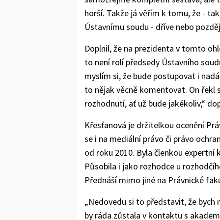
horší. Takže já věřím k tomu, že - tak
Ústavnímu soudu - dříve nebo později
Doplnil, že na prezidenta v tomto oh
to není rolí předsedy Ústavního soud
myslím si, že bude postupovat i nadál
to nějak věcně komentovat. On řekl 
rozhodnutí, ať už bude jakékoliv,“ do
Křesťanová je držitelkou ocenění Práv
se i na mediální právo či právo och
od roku 2010. Byla členkou expertní
Působila i jako rozhodce u rozhodčí
Přednáší mimo jiné na Právnické faku
„Nedovedu si to představit, že bych 
by ráda zůstala v kontaktu s akademi