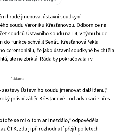
ém hradě jmenoval ústavní soudkyní
ého soudu Veroniku Křesťanovou. Odbornice na
počet soudců Ústavního soudu na 14, v týmu bude
n do funkce schválil Senát.
Křesťanová řekla
ho ceremoniálu, že jako ústavní soudkyně by chtěla
hlá, ale ne zbrklá. Ráda by pokračovala i v
 sestavy Ústavního soudu jmenovat další ženu,“
iroký právní záběr Křesťanové - od advokacie přes
.
protože se mi o tom ani nezdálo,“ odpověděla
z ČTK, zda ji při rozhodnutí přejít po letech