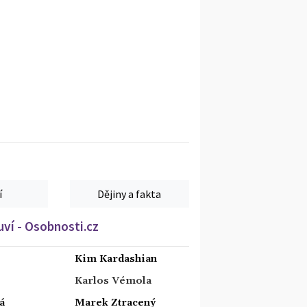
í
Dějiny a fakta
ví - Osobnosti.cz
Kim Kardashian
Karlos Vémola
á
Marek Ztracený