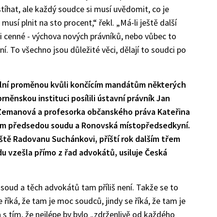
tíhat, ale každý soudce si musí uvědomit, co je
usí plnit na sto procent,“ řekl. „Má-li ještě další
mi cenné - výchova nových právníků, nebo vůbec to
. To všechno jsou důležité věci, dělají to soudci po
ální proměnou kvůli končícím mandátům některých
něnskou instituci posílili ústavní právník Jan
a Zemanová a profesorka občanského práva Kateřina
ým předsedou soudu a Ronovská místopředsedkyní.
eště Radovanu Suchánkovi, příští rok dalším třem
du vzešla přímo z řad advokátů, usiluje Česká
 soud a těch advokátů tam příliš není. Takže se to
e říká, že tam je moc soudců, jindy se říká, že tam je
s tím, že nejlépe by bylo „zdrženlivě od každého