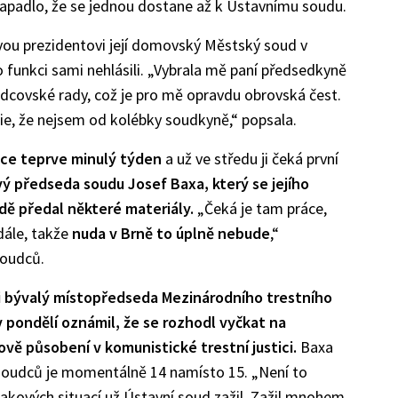
napadlo, že se jednou dostane až k Ústavnímu soudu.
vou prezidentovi její domovský Městský soud v
o funkci sami nehlásili. „Vybrala mě paní předsedkyně
covské rady, což je pro mě opravdu obrovská čest.
ie, že nejsem od kolébky soudkyně,“ popsala.
kce teprve minulý týden
a už ve středu ji čeká první
ý předseda soudu Josef Baxa, který se jejího
adě předal některé materiály.
„Čeká je tam práce,
dále, takže
nuda v Brně to úplně nebude
,“
soudců.
 bývalý místopředseda Mezinárodního trestního
 pondělí oznámil, že se rozhodl vyčkat na
vě působení v komunistické trestní justici.
Baxa
soudců je momentálně 14 namísto 15. „Není to
akových situací už Ústavní soud zažil. Zažil mnohem