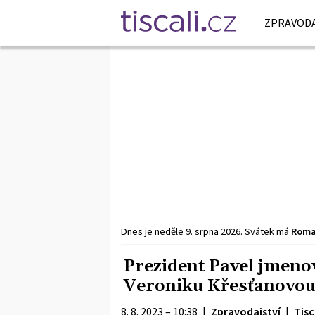
ZPRAVODA
Dnes je
neděle
9. srpna
2026
.
Svátek má
Rom
Prezident Pavel jmeno
Veroniku Křesťanovo
8. 8. 2023 – 10:38
|
Zpravodajství
|
Tisc