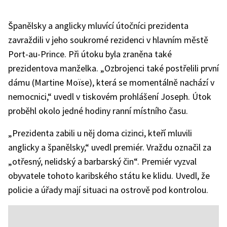
Španělsky a anglicky mluvící útočníci prezidenta
zavraždili v jeho soukromé rezidenci v hlavním městě
Port-au-Prince. Při útoku byla zraněna také
prezidentova manželka. „Ozbrojenci také postřelili první
dámu (Martine Moïse), která se momentálně nachází v
nemocnici,“ uvedl v tiskovém prohlášení Joseph. Útok
proběhl okolo jedné hodiny ranní místního času.
„Prezidenta zabili u něj doma cizinci, kteří mluvili
anglicky a španělsky,“ uvedl premiér. Vraždu označil za
„otřesný, nelidský a barbarský čin“. Premiér vyzval
obyvatele tohoto karibského státu ke klidu. Uvedl, že
policie a úřady mají situaci na ostrově pod kontrolou.