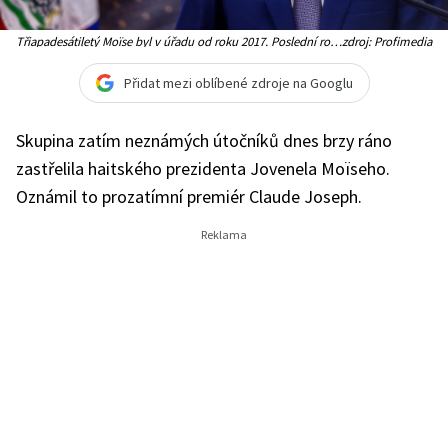
Třiapadesátiletý Moïse byl v úřadu od roku 2017. Poslední roky
zdroj: Profimedia
jeho mandátu doprovázela kritika, že nebyl schopen reagovat
na krizi, ve které se Haiti nachází
Přidat mezi oblíbené zdroje na Googlu
Skupina zatím neznámých útočníků dnes brzy ráno
zastřelila haitského prezidenta Jovenela Moïseho.
Oznámil to prozatímní premiér Claude Joseph.