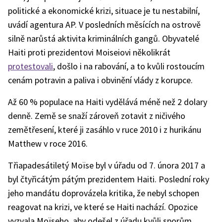
politické a ekonomické krizi, situace je tu nestabilní,
uvádí agentura AP. V posledních měsících na ostrově
silně narůstá aktivita kriminálních gangů. Obyvatelé
Haiti proti prezidentovi Moiseiovi několikrát
protestovali
, došlo i na rabování, a to kvůli rostoucím
cenám potravin a paliva i obvinění vlády z korupce.
Až 60 % populace na Haiti vydělává méně než 2 dolary
denně. Země se snaží zároveň zotavit z ničivého
zemětřesení, které ji zasáhlo v ruce 2010 i z hurikánu
Matthew v roce 2016.
Třiapadesátiletý Moïse byl v úřadu od 7. února 2017 a
byl čtyřicátým pátým prezidentem Haiti. Poslední roky
jeho mandátu doprovázela kritika, že nebyl schopen
reagovat na krizi, ve které se Haiti nachází. Opozice
vyzvala Moïseho, aby odešel z úřadu kvůli sporům