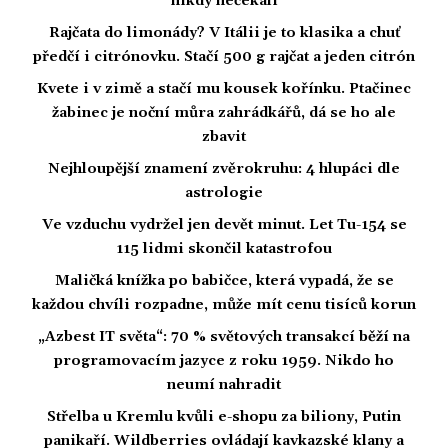
nikdy nečekali
Rajčata do limonády? V Itálii je to klasika a chuť
předčí i citrónovku. Stačí 500 g rajčat a jeden citrón
Kvete i v zimě a stačí mu kousek kořínku. Ptačinec
žabinec je noční můra zahrádkářů, dá se ho ale
zbavit
Nejhloupější znamení zvěrokruhu: 4 hlupáci dle
astrologie
Ve vzduchu vydržel jen devět minut. Let Tu-154 se
115 lidmi skončil katastrofou
Maličká knížka po babičce, která vypadá, že se
každou chvíli rozpadne, může mít cenu tisíců korun
„Azbest IT světa“: 70 % světových transakcí běží na
programovacím jazyce z roku 1959. Nikdo ho
neumí nahradit
Střelba u Kremlu kvůli e-shopu za biliony, Putin
panikaří. Wildberries ovládají kavkazské klany a