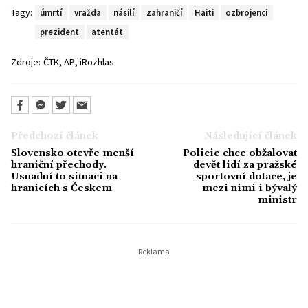
Tagy:
úmrtí
vražda
násilí
zahraničí
Haiti
ozbrojenci
prezident
atentát
,
,
Zdroje:
ČTK
AP
iRozhlas
Předchozí článek
Následující článek
Slovensko otevře menší
Policie chce obžalovat
hraniční přechody.
devět lidí za pražské
Usnadní to situaci na
sportovní dotace, je
hranicích s Českem
mezi nimi i bývalý
ministr