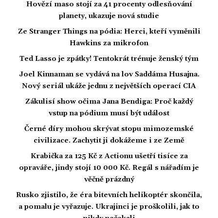
Hovězí maso stojí za 41 procenty odlesňování
planety, ukazuje nová studie
Ze Stranger Things na pódia: Herci, kteří vyměnili
Hawkins za mikrofon
Ted Lasso je zpátky! Tentokrát trénuje ženský tým
Joel Kinnaman se vydává na lov Saddáma Husajna.
Nový seriál ukáže jednu z největších operací CIA
Zákulisí show očima Jana Bendiga: Proč každý
vstup na pódium musí být událost
Černé díry mohou skrývat stopu mimozemské
civilizace. Zachytit ji dokážeme i ze Země
Krabička za 125 Kč z Actionu ušetří tisíce za
opraváře, jindy stojí 10 000 Kč. Regál s nářadím je
věčně prázdný
Rusko zjistilo, že éra bitevních helikoptér skončila,
a pomalu je vyřazuje. Ukrajinci je proškolili, jak to