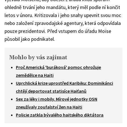
ohledně trvání jeho mandátu, který měl podle ní končit
letos v únoru. Kritizovala i jeho snahy upevnit svou moc
nebo založení zpravodajské agentury, která odpovídala
pouze prezidentovi. Před vstupem do úřadu Moïse
působil jako podnikatel.
Mohlo by vás zajímat
Proč Americká 'buráková' pomoc ohrožuje
zemědělce na Haiti
Uprchlická krize uprostřed Karibiku: Dominikánci
chtějí deportovat statisíce Haiťanů
Sex za léky i mobily. Mírové jednotky OSN
zneužívaly zoufalství žen na Haiti
Policie zatkla bývalého haitského diktátora