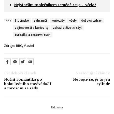
Nejstarším společníkem zemědělce je… včela?
Tagy:
Slovinsko
zahraničí
kuriozity
včely
duševní zdraví
zajímavosti a kuriozity
zdraví a životní styl
turistika a cestovní ruch
,
Zdroje:
BBC
Vlastní
Předchozí článek
Následující článek
Noční romantika po
Nebojte se, je to jen
boku ledního medvěda? I
cylindr
s mrožem za zády