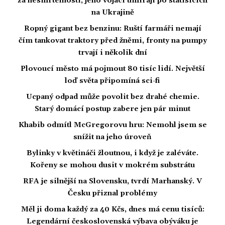
za nesmrtelností, jeho vojáci umírají po statisících
na Ukrajině
Ropný gigant bez benzinu: Ruští farmáři nemají
čím tankovat traktory před žněmi, fronty na pumpy
trvají i několik dní
Plovoucí město má pojmout 80 tisíc lidí. Největší
loď světa připomíná sci-fi
Ucpaný odpad může povolit bez drahé chemie.
Starý domácí postup zabere jen pár minut
Khabib odmítl McGregorovu hru: Nemohl jsem se
snížit na jeho úroveň
Bylinky v květináči žloutnou, i když je zaléváte.
Kořeny se mohou dusit v mokrém substrátu
RFA je silnější na Slovensku, tvrdí Marhanský. V
Česku přiznal problémy
Měl ji doma každý za 40 Kčs, dnes má cenu tisíců:
Legendární československá výbava obýváku je