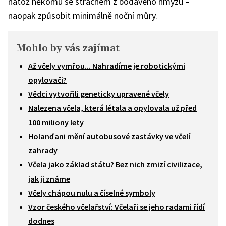
natož někomu se strachem z bodavého hmyzu –
naopak způsobit minimálně noční můry.
Mohlo by vás zajímat
Až včely vymřou... Nahradíme je robotickými
opylovači?
Vědci vytvořili geneticky upravené včely
Nalezena včela, která létala a opylovala už před
100 miliony lety
Holanďani mění autobusové zastávky ve včelí
zahrady
Včela jako základ státu? Bez nich zmizí civilizace,
jak ji známe
Včely chápou nulu a číselné symboly
Vzor českého včelařství: Včelaři se jeho radami řídí
dodnes