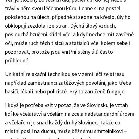
tráví v něm svou léčebnou kúru. Lehne si na postel
položenou na úlech, případně si sedne na křeslo, úly ho
obklopují zezdola i ze stran. Dýchá úlový vzduch,
poslouchá bzučení křídel včel a když nechce mít zavřené
oči, může ruch těch tisíců a statisíců včel kolem sebe i
pozorovat, protože jsou vnitřní stěny úlů často
průhledné.
Unikátní relaxační technikou se v zemi léčí ze stresu
například zaměstnanci zátěžových povolání, jako třeba
hasiči, lékaři nebo policisté. Prý to zaručeně funguje.
I když je potřeba vzít v potaz, že ve Slovinsku je vztah
lidí ke včelařství a včelám na zcela nadstandardní úrovni
a včelařem je snad každý druhý Slovinec. Takže co
místní posílí na duchu, může běžnému smrtelníkovi –