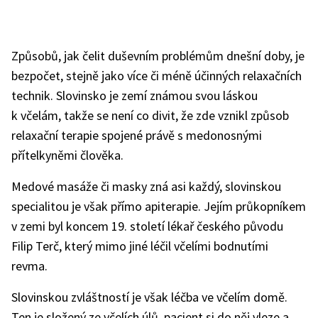
Způsobů, jak čelit duševním problémům dnešní doby, je
bezpočet, stejně jako více či méně účinných relaxačních
technik. Slovinsko je zemí známou svou láskou
k včelám, takže se není co divit, že zde vznikl způsob
relaxační terapie spojené právě s medonosnými
přítelkyněmi člověka.
Medové masáže či masky zná asi každý, slovinskou
specialitou je však přímo apiterapie. Jejím průkopníkem
v zemi byl koncem 19. století lékař českého původu
Filip Terč, který mimo jiné léčil včelími bodnutími
revma.
Slovinskou zvláštností je však léčba ve včelím domě.
Ten je složený ze včelích úlů, pacient si do něj vleze a