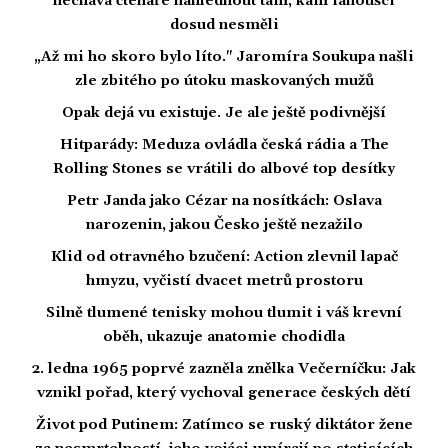
nechává čtenáře nahlédnout tam, kam fanoušci
dosud nesměli
„Až mi ho skoro bylo líto." Jaromíra Soukupa našli
zle zbitého po útoku maskovaných mužů
Opak dejá vu existuje. Je ale ještě podivnější
Hitparády: Meduza ovládla česká rádia a The
Rolling Stones se vrátili do albové top desítky
Petr Janda jako Cézar na nosítkách: Oslava
narozenin, jakou Česko ještě nezažilo
Klid od otravného bzučení: Action zlevnil lapač
hmyzu, vyčistí dvacet metrů prostoru
Silně tlumené tenisky mohou tlumit i váš krevní
oběh, ukazuje anatomie chodidla
2. ledna 1965 poprvé zazněla znělka Večerníčku: Jak
vznikl pořad, který vychoval generace českých dětí
Život pod Putinem: Zatímco se ruský diktátor žene