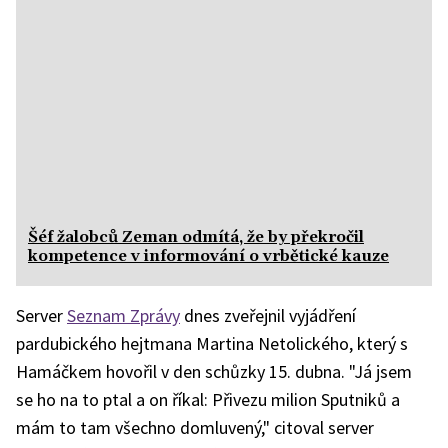
Šéf žalobců Zeman odmítá, že by překročil
kompetence v informování o vrbětické kauze
Server
Seznam Zprávy
dnes zveřejnil vyjádření
pardubického hejtmana Martina Netolického, který s
Hamáčkem hovořil v den schůzky 15. dubna. "Já jsem
se ho na to ptal a on říkal: Přivezu milion Sputniků a
mám to tam všechno domluvený," citoval server