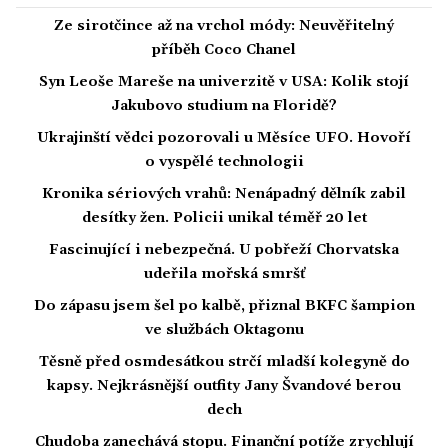
Ze sirotčince až na vrchol módy: Neuvěřitelný
příběh Coco Chanel
Syn Leoše Mareše na univerzitě v USA: Kolik stojí
Jakubovo studium na Floridě?
Ukrajinští vědci pozorovali u Měsíce UFO. Hovoří
o vyspělé technologii
Kronika sériových vrahů: Nenápadný dělník zabil
desítky žen. Policii unikal téměř 20 let
Fascinující i nebezpečná. U pobřeží Chorvatska
udeřila mořská smršť
Do zápasu jsem šel po kalbě, přiznal BKFC šampion
ve službách Oktagonu
Těsně před osmdesátkou strčí mladší kolegyně do
kapsy. Nejkrásnější outfity Jany Švandové berou
dech
Chudoba zanechává stopu. Finanční potíže zrychlují