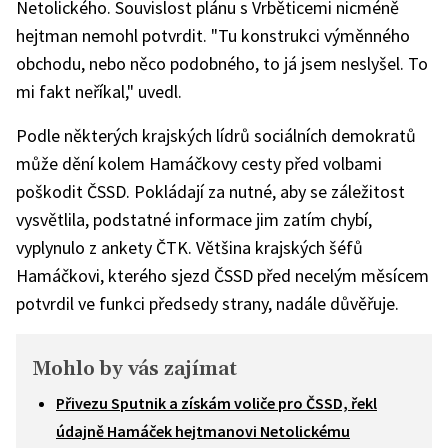
Netolického. Souvislost plánu s Vrběticemi nicméně
hejtman nemohl potvrdit. "Tu konstrukci výměnného
obchodu, nebo něco podobného, to já jsem neslyšel. To
mi fakt neříkal," uvedl.
Podle některých krajských lídrů sociálních demokratů
může dění kolem Hamáčkovy cesty před volbami
poškodit ČSSD. Pokládají za nutné, aby se záležitost
vysvětlila, podstatné informace jim zatím chybí,
vyplynulo z ankety ČTK. Většina krajských šéfů
Hamáčkovi, kterého sjezd ČSSD před necelým měsícem
potvrdil ve funkci předsedy strany, nadále důvěřuje.
Mohlo by vás zajímat
Přivezu Sputnik a získám voliče pro ČSSD, řekl
údajně Hamáček hejtmanovi Netolickému