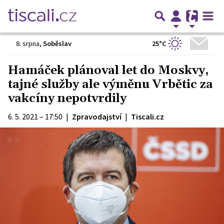
25°C
8. srpna
,
Soběslav
Hamáček plánoval let do Moskvy,
tajné služby ale výměnu Vrbětic za
vakcíny nepotvrdily
6. 5. 2021 – 17:50
|
Zpravodajství
|
Tiscali.cz