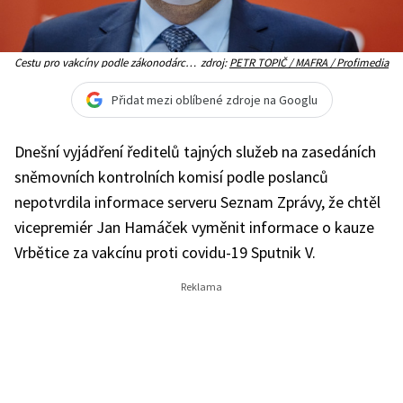
Cestu pro vakcíny podle zákonodárců
zdroj:
PETR TOPIČ / MAFRA / Profimedia
Hamáček v polovině dubna plánoval, i
když v té době už byl týden
informován o zapojení ruských agentů
Přidat mezi oblíbené zdroje na Googlu
do explozí ve Vrběticích
Dnešní vyjádření ředitelů tajných služeb na zasedáních
sněmovních kontrolních komisí podle poslanců
nepotvrdila informace serveru Seznam Zprávy, že chtěl
vicepremiér Jan Hamáček vyměnit informace o kauze
Vrbětice za vakcínu proti covidu-19 Sputnik V.