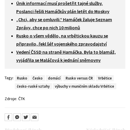
Únik informací musí prošetřit tajné služby.
Poslanci řešili Hamáčkův plán letět do Moskvy
„Chci, aby se omluvili.“ Hamáček žaluje Seznam
Zprávy, chce po nich 10 milionů
Rusko o všem vědělo, na vrbětickou kauzu se
připravilo, řekl šéf vojenského zpravodajství
Vedení ČSSD na straně Hamáčka. Byla to blamáž,
vyjádřila se Maláčová k jednání sněmovny
Tagy:
Rusko
Česko
domácí
Rusko versus ČR
Vrbětice
česko-ruské vztahy
výbuchy v muničním skladu Vrbětice
Zdroje:
ČTK