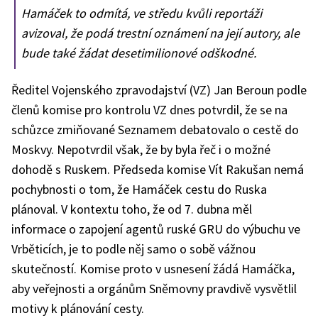
Hamáček to odmítá, ve středu kvůli reportáži
avizoval, že podá trestní oznámení na její autory, ale
bude také žádat desetimilionové odškodné.
Ředitel Vojenského zpravodajství (VZ) Jan Beroun podle
členů komise pro kontrolu VZ dnes potvrdil, že se na
schůzce zmiňované Seznamem debatovalo o cestě do
Moskvy. Nepotvrdil však, že by byla řeč i o možné
dohodě s Ruskem. Předseda komise Vít Rakušan nemá
pochybnosti o tom, že Hamáček cestu do Ruska
plánoval. V kontextu toho, že od 7. dubna měl
informace o zapojení agentů ruské GRU do výbuchu ve
Vrběticích, je to podle něj samo o sobě vážnou
skutečností. Komise proto v usnesení žádá Hamáčka,
aby veřejnosti a orgánům Sněmovny pravdivě vysvětlil
motivy k plánování cesty.