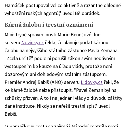
Hamáček postupoval velice aktivně a razantně ohledně
vyhoštění ruských agentů," uvedl Bělobrádek.
Kárná žaloba i trestní oznámení
Ministryně spravedlnosti Marie Benešové dnes
serveru
Novinky.cz
řekla, že plánuje podat kárnou
žalobu na nejvyššího státního zástupce Pavla Zemana.
"Zcela určitě" podle ní porušil zákon svým nedávným
vystoupením ke kauze na úřadu vlády, protože není
dozorovým ani dohledovým státním zástupcem.
Premiér Andrej Babiš (ANO) serveru
Lidovky.cz
řekl, že
ke kárné žalobě nelze přistoupit. "Pavel Zeman byl na
schůzky přizván. A to i na jednání vlády z důvodu záštity
dané instituce. Nikdy se neřešil trestní spis," uvedl
Babiš.
O Hamáčkovu cestu se zajímá i Národní centrála proti