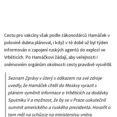
Cestu pro vakcíny však podle zákonodárců Hamáček v
polovině dubna plánoval, i když v té době už byl týden
informován o zapojení ruských agentů do explozí ve
Vrběticích. Po Hamáčkovi žádají, aby veřejnosti i
sněmovním orgánům okolnosti cesty pravdivě vysvětlil.
Seznam Zprávy v úterý s odkazem na své zdroje
uvedly, že Hamáček chtěl do Moskvy vyrazit s
plánem vyměnit informace o Vrběticích za dodávky
Sputniku V a možnost, že by se v Praze uskutečnil
summit amerického a ruského prezidenta. Hovořit o
tom měl na schůzce na ministerstvu vnitra.