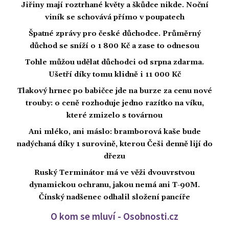
Jiřiny mají roztrhané květy a škůdce nikde. Noční
viník se schovává přímo v poupatech
Špatné zprávy pro české důchodce. Průměrný
důchod se sníží o 1 800 Kč a zase to odnesou
Tohle můžou udělat důchodci od srpna zdarma.
Ušetří díky tomu klidně i 11 000 Kč
Tlakový hrnec po babičce jde na burze za cenu nové
trouby: o ceně rozhoduje jedno razítko na víku,
které zmizelo s továrnou
Ani mléko, ani máslo: bramborová kaše bude
nadýchaná díky 1 surovině, kterou Češi denně lijí do
dřezu
Ruský Terminátor má ve věži dvouvrstvou
dynamickou ochranu, jakou nemá ani T-90M.
Čínský nadšenec odhalil složení pancíře
O kom se mluví - Osobnosti.cz