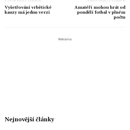
Předchozí článek
Následující článek
Vyšetřování vrbětické
Amatéři mohou hrát od
kauzy má jednu verzi
pondělí fotbal v plném
počtu
Nejnovější články