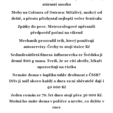
stárnutí mozku
Moby na Colours of Ostrava: Střízlivý, mokrý od
deště, a přesto přichystal nejlepší večer festivalu
Zpátky do pece. Meteorologové upřesnili
předpověď počasí na víkend
Mechanik prozradil trik, který používají
autoservisy. Čechy to stojí tisíce Kč
Sedmdesátiletá fitness influencerka ze Švédska jí
denně 800 g masa. Tvrdí, že se cítí skvěle, lékaři
upozorňují na rizika
Nemáte doma v šuplíku tuhle drobnost z ČSSR?
Dřív ji měl skoro každý a dnes za ni sběratelé dají i
40 000 Kč
Jeden román ze 70. let dnes stojí přes 30 000 Kč.
Možná ho máte doma v poličce a nevíte, co držíte v
ruce