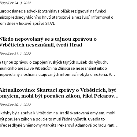
Tiscali.cz
24. 3. 2022
Europoslanec a advokát Stanislav Polčák rezignoval na funkci
místopředsedy vládního hnutí Starostové a nezávislí. Informoval o
tom dnes v tiskové zprávě STAN.
Nikdo nepovolaný se s tajnou zprávou o
Vrběticích neseznámil, tvrdí Hrad
Tiscali.cz
31. 1. 2022
S tajnou zprávou o zapojení ruských tajných služeb do výbuchu
muničního areálu ve Vrběticích na Zlínsku se neseznámil nikdo
nepovolaný a ochrana utajovaných informací nebyla ohrožena. V
dnešním prohlášení to uvedla Kancelář prezidenta republiky
(KPR). Dokument podle ní dorazil od Bezpečnostní informační služby
Aktualizováno: Skartací zprávy o Vrběticích, byť
(BIS) v rozporu s platnou legislativou a v hrubém nepořádku. To
omylem, mohl být porušen zákon, říká Pekarová
ovšem kontrarozvědka rozhodně odmítla. Prezidentské kanceláři
Adamová
Tiscali.cz
30. 1. 2022
byl předán řádně, a ta ho převzala bez výhrad, sdělil mluvčí BIS
Ladislav Šticha.
I kdyby byla zpráva k Vrběticím na Hradě skartovaná omylem, mohl
být porušen zákon a policie to musí řádně vyšetřit. Uvedla to
předsedkyně Sněmovny Markéta Pekarová Adamová pořadu Partie
Tezerie Tománkové v televizi CNN Prima News.