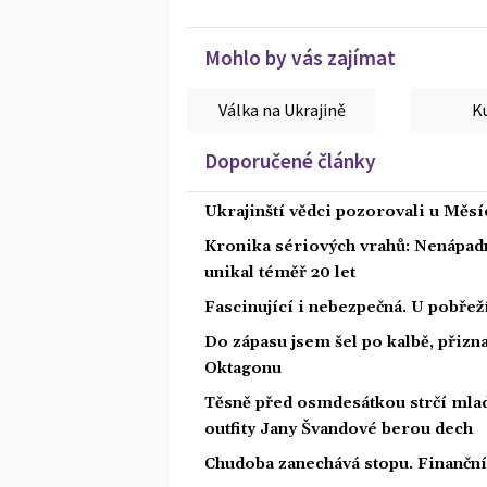
Mohlo by vás zajímat
Válka na Ukrajině
K
Doporučené články
Ukrajinští vědci pozorovali u Měs
Kronika sériových vrahů: Nenápadný
unikal téměř 20 let
Fascinující i nebezpečná. U pobře
Do zápasu jsem šel po kalbě, přiz
Oktagonu
Těsně před osmdesátkou strčí mlad
outfity Jany Švandové berou dech
Chudoba zanechává stopu. Finanční 