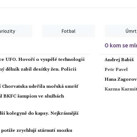
uriozity
Fotbal
Úmrt
O kom se mlu
íce UFO. Hovoří o vyspělé technologii
Andrej Babiš
 dělník zabil desítky žen. Policii
Petr Pavel
Hana Zagorov
ží Chorvatska udeřila mořská smršť
Kazma Kazmi
nal BKFC šampion ve službách
ší kolegyně do kapsy. Nejkrásnější
potíže zrychlují stárnutí mozku