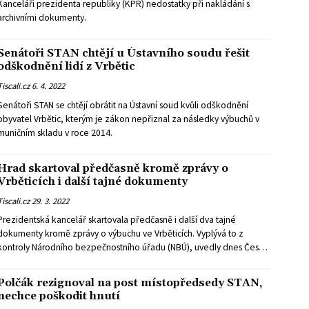
Kanceláři prezidenta republiky (KPR) nedostatky při nakládání s
archivními dokumenty.
Senátoři STAN chtějí u Ústavního soudu řešit
odškodnění lidí z Vrbětic
Tiscali.cz
6. 4. 2022
Senátoři STAN se chtějí obrátit na Ústavní soud kvůli odškodnění
obyvatel Vrbětic, kterým je zákon nepřiznal za následky výbuchů v
muničním skladu v roce 2014.
Hrad skartoval předčasně kromě zprávy o
Vrběticích i další tajné dokumenty
Tiscali.cz
29. 3. 2022
Prezidentská kancelář skartovala předčasně i další dva tajné
dokumenty kromě zprávy o výbuchu ve Vrběticích. Vyplývá to z
kontroly Národního bezpečnostního úřadu (NBÚ), uvedly dnes Český
rozhlas-Radiožurnál (ČRo) a server iROZHLAS.cz.
Polčák rezignoval na post místopředsedy STAN,
nechce poškodit hnutí