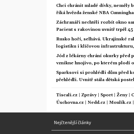
Chci chránit mladé dívky, neměly 
říká hvězda ženské NBA Cunningh
Záchranáři nechtěli rozbít okno san
Pacient s rakovinou uvnitř trpěl 4
Rusko hoří, selhává. Ukrajinské ra
logistiku i klíčovou infrastrukturu
Jód z lékárny chrání okurky před p
vznikne hnojivo, po kterém plodí 
Sparksovi si prohlédli dům před ko
přehlédli. Uvnitř stála dětská poste
Tiscali.cz
|
Zprávy
|
Sport
|
Ženy
|
C
Úschovna.cz
|
Nedd.cz
|
Moulík.cz
Nejčtenější články