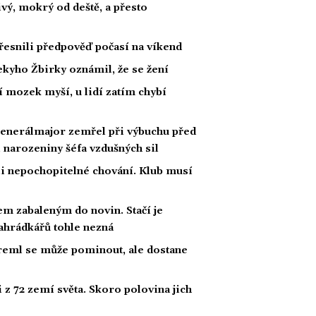
ivý, mokrý od deště, a přesto
esnili předpověď počasí na víkend
kyho Žbirky oznámil, že se žení
í mozek myší, u lidí zatím chybí
Generálmajor zemřel při výbuchu před
 narozeniny šéfa vzdušných sil
li nepochopitelné chování. Klub musí
m zabaleným do novin. Stačí je
 zahrádkářů tohle nezná
Kreml se může pominout, ale dostane
z 72 zemí světa. Skoro polovina jich