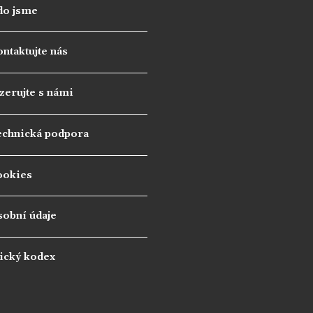
do jsme
ntaktujte nás
zerujte s námi
echnická podpora
ookies
sobní údaje
ický kodex