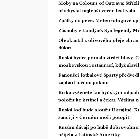
Moby na Colours of Ostrava: Střízl
přichystal nejlepší večer festivalu
Zpátky do pece. Meteorologové upř
Zásnuby v Londýně: Syn legendy Me
Oleokantal z olivového oleje chrán
důkaz
Ruská hydra pomalu ztrácí hlavy. 
moskevskou restaurací, když slavil
Fanoušci fotbalové Sparty předved
zaplatit tučnou pokutu
Krtka vyženete kuchyňským odpade
položit ke krtinci a čekat. Většina
Ruská loď bude sloužit Ukrajině. 
šanci ji v Černém moři potopit
Rusům dávají po hubě dobrovolníci 
přijela z Latinské Ameriky