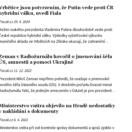
Vrbětice jsou potvrzením, že Putin vede proti ČR
hybridní válku, uvedl Fiala
Tiscali.cz
29. 4. 2024
Režim ruského prezidenta Vladimira Putina dlouhodobě vede proti
České republice hybridní válku. Výsledky vyšetřování výbuchu
muničního skladu ve Vrběticích na Zlínsku ukazují, že zahraniční
politika je správná a hájí zájmy českých občanů, uvedl premiér Petr
Fiala (ODS) ve vyjádření pro ČTK.
Zeman v Radiožurnálu hovořil o jmenování šéfa
ÚS, amnestii a pomoci Ukrajině
Tiscali.cz
11. 12. 2022
Prezident Miloš Zeman nepřímo potvrdil, že uvažuje o jmenování
nového šéfa Ústavního soudu (ÚS). V dnešním pořadu Dvacet minut
Radiožurnálu řekl, že jediným omezením v Ústavě je pro prezidenta
to, že při jmenování předsedy ÚS musí vybírat z ústavních soudců.
Připustil i variantu, že by nástupce Pavla Rychetského vybral ještě
Ministerstvo vnitra objevilo na Hradě nedostatky
před koncem prezidentských lednových voleb. Českému rozhlasu
v nakládání s dokumenty
také řekl, že se v pondělí setká s kandidátem na nového ústavního
Tiscali.cz
6. 4. 2022
soudce.
Ministerstvo vnitra při své kontrole správy dokumentů a spisů zjistilo v