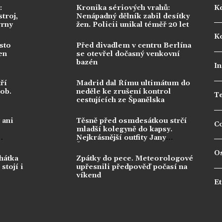
:
Kronika sériových vrahů:
K
troj,
Nenápadný dělník zabil desítky
vrny
žen. Policii unikal téměř 20 let
Ko
sto
Před divadlem v centru Berlína
en
se otevřel dočasný venkovní
bazén
In
ří
Madrid dal Římu ultimátum do
dob.
neděle ke zrušení kontrol
T
cestujících ze Španělska
 ani
Těsně před osmdesátkou strčí
C
mladší kolegyně do kapsy.
Nejkrásnější outfity Jany
Švandové berou dech
O
hátka
Zpátky do pece. Meteorologové
stojí i
upřesnili předpověď počasí na
víkend
Et