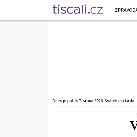
ZPRAVODA
Dnes je
pátek
7. srpna
2026
.
Svátek má
Lada
Předchozí
1
2
3
…
11
Další
V