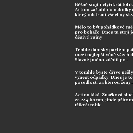
Běžně stojí i čtyřikrát tolik
Action zařadil do nabídky s
který odstraní všechny sk
Mělo to být pohádkové mě
pro boháče. Dnes tu stojí j
děsivé ruiny
Tenhle dámský parfém pat
mezi nejlepší vůně všech 
Slavné jméno zdědil po
kontroverzní legendě
V tomhle byste dříve nešly
vynést odpadky. Dnes je to
posedlost, za kterou ženy
utrácejí tisíce
Action láká: Značková sluc
za 244 korun, jinde přitom 
třikrát tolik