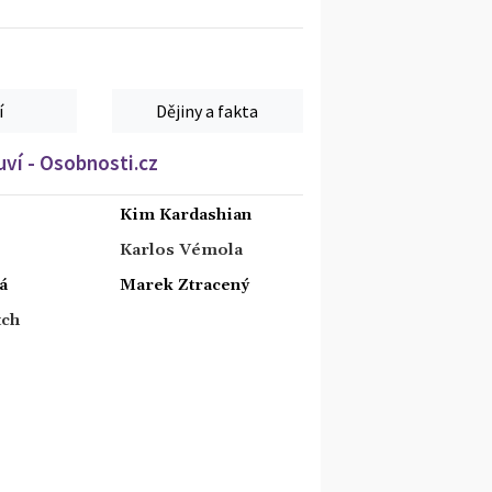
í
Dějiny a fakta
ví - Osobnosti.cz
Kim Kardashian
Karlos Vémola
á
Marek Ztracený
tch