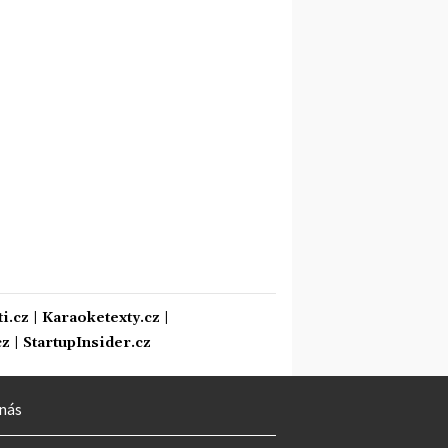
i.cz
|
Karaoketexty.cz
|
cz
|
StartupInsider.cz
nás