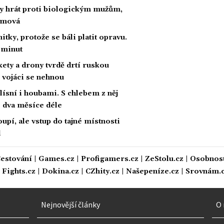
by hrát proti biologickým mužům,
amová
itky, protože se báli platit opravu.
5 minut
kety a drony tvrdě drtí ruskou
, vojáci se nehnou
lísní i houbami. S chlebem z něj
o dva měsíce déle
upí, ale vstup do tajné místnosti
l
estování
|
Games.cz
|
Profigamers.cz
|
ZeStolu.cz
|
Osobnost
|
Fights.cz
|
Dokina.cz
|
CZhity.cz
|
Našepeníze.cz
|
Srovnám.
Nejnovější články
O 