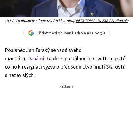
„Nechci komplikovat fungování vlády a
zdroj:
PETR TOPIČ / MAFRA / Profimedia
našeho hnutí STAN. A tak vyslyším
výzvu našeho předsednictva a složím
mandát poslance,“ uvedl Farský
Přidat mezi oblíbené zdroje na Googlu
Poslanec Jan Farský se vzdá svého
mandátu.
Oznámil
to dnes po půlnoci na twitteru poté,
co ho k rezignaci vyzvalo předsednictvo hnutí Starostů
a nezávislých.