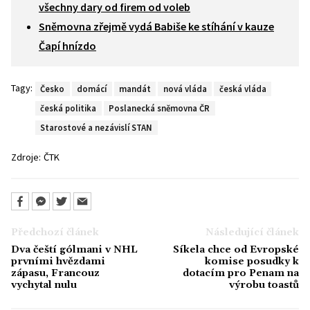
všechny dary od firem od voleb
Sněmovna zřejmě vydá Babiše ke stíhání v kauze
Čapí hnízdo
Tagy:
Česko
domácí
mandát
nová vláda
česká vláda
česká politika
Poslanecká sněmovna ČR
Starostové a nezávislí STAN
Zdroje:
ČTK
Předchozí článek
Následující článek
Dva čeští gólmani v NHL
Síkela chce od Evropské
prvními hvězdami
komise posudky k
zápasu, Francouz
dotacím pro Penam na
vychytal nulu
výrobu toastů