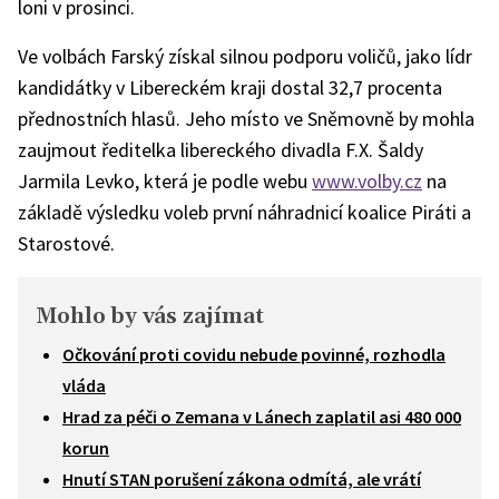
loni v prosinci.
Ve volbách Farský získal silnou podporu voličů, jako lídr
kandidátky v Libereckém kraji dostal 32,7 procenta
přednostních hlasů. Jeho místo ve Sněmovně by mohla
zaujmout ředitelka libereckého divadla F.X. Šaldy
Jarmila Levko, která je podle webu
www.volby.cz
na
základě výsledku voleb první náhradnicí koalice Piráti a
Starostové.
Mohlo by vás zajímat
Očkování proti covidu nebude povinné, rozhodla
vláda
Hrad za péči o Zemana v Lánech zaplatil asi 480 000
korun
Hnutí STAN porušení zákona odmítá, ale vrátí