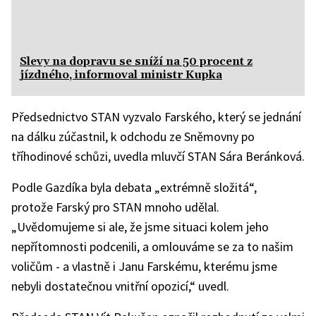
Slevy na dopravu se sníží na 50 procent z
jízdného, informoval ministr Kupka
Předsednictvo STAN vyzvalo Farského, který se jednání
na dálku zúčastnil, k odchodu ze Sněmovny po
tříhodinové schůzi, uvedla mluvčí STAN Sára Beránková.
Podle Gazdíka byla debata „extrémně složitá“,
protože Farský pro STAN mnoho udělal.
„Uvědomujeme si ale, že jsme situaci kolem jeho
nepřítomnosti podcenili, a omlouváme se za to našim
voličům - a vlastně i Janu Farskému, kterému jsme
nebyli dostatečnou vnitřní opozicí,“ uvedl.