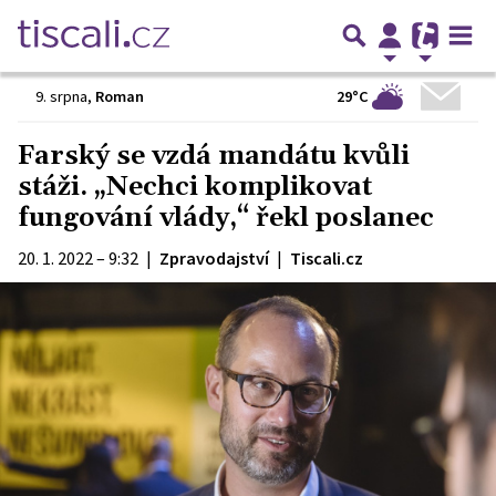
29°C
9. srpna
,
Roman
Farský se vzdá mandátu kvůli
stáži. „Nechci komplikovat
fungování vlády,“ řekl poslanec
20. 1. 2022 – 9:32
|
Zpravodajství
|
Tiscali.cz