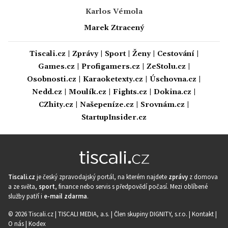
Karlos Vémola
Marek Ztracený
Tiscali.cz
|
Zprávy
|
Sport
|
Ženy
|
Cestování
|
Games.cz
|
Profigamers.cz
|
ZeStolu.cz
|
Osobnosti.cz
|
Karaoketexty.cz
|
Úschovna.cz
|
Nedd.cz
|
Moulík.cz
|
Fights.cz
|
Dokina.cz
|
CZhity.cz
|
Našepeníze.cz
|
Srovnám.cz
|
StartupInsider.cz
Tiscali.cz
je český zpravodajský portál, na kterém najdete
zprávy
z domova
a ze světa,
sport
, finance nebo servis s předpovědí počasí. Mezi oblíbené
služby patří i
e-mail zdarma
.
© 2026 Tiscali.cz |
TISCALI MEDIA, a.s.
|
Člen skupiny DIGNITY, s.r.o.
|
Kontakt
|
O nás
|
Kodex