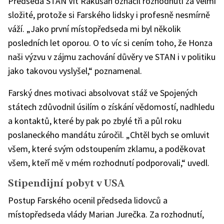
Předseda STAN Vít Rakušan označil rozhodnutí za velmi
složité, protože si Farského lidsky i profesně nesmírně
váží. „Jako první místopředseda mi byl několik
posledních let oporou. O to víc si cením toho, že Honza
naši výzvu v zájmu zachování důvěry ve STAN i v politiku
jako takovou vyslyšel,“ poznamenal.
Farský dnes motivaci absolvovat stáž ve Spojených
státech zdůvodnil úsilím o získání vědomostí, nadhledu
a kontaktů, které by pak po zbylé tři a půl roku
poslaneckého mandátu zúročil. „Chtěl bych se omluvit
všem, které svým odstoupením zklamu, a poděkovat
všem, kteří mě v mém rozhodnutí podporovali,“ uvedl.
Stipendijní pobyt v USA
Postup Farského ocenil předseda lidovců a
místopředseda vlády Marian Jurečka. Za rozhodnutí,