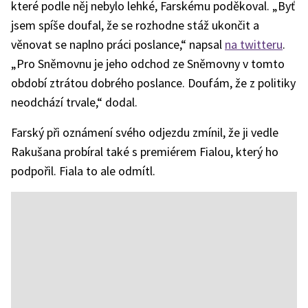
které podle něj nebylo lehké, Farskému poděkoval. „Byť
jsem spíše doufal, že se rozhodne stáž ukončit a
věnovat se naplno práci poslance,“ napsal
na twitteru
.
„Pro Sněmovnu je jeho odchod ze Sněmovny v tomto
období ztrátou dobrého poslance. Doufám, že z politiky
neodchází trvale,“ dodal.
Farský při oznámení svého odjezdu zmínil, že ji vedle
Rakušana probíral také s premiérem Fialou, který ho
podpořil. Fiala to ale odmítl.