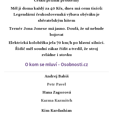
Česku přiznal problémy
Měl ji doma každý za 40 Kčs, dnes má cenu tisíců:
Legendární československá výbava obýváku je
sběratelským hitem
Trenér Jona Jonese má jasno. Doufá, že už nebude
bojovat
Elektrická koloběžka jela 70 km/h po hlavní silnici.
Řidič měl soudní zákaz řídit a tvrdil, že stroj
zvládne i stovku
O kom se mluví - Osobnosti.cz
Andrej Babiš
Petr Pavel
Hana Zagorová
Kazma Kazmitch
Kim Kardashian