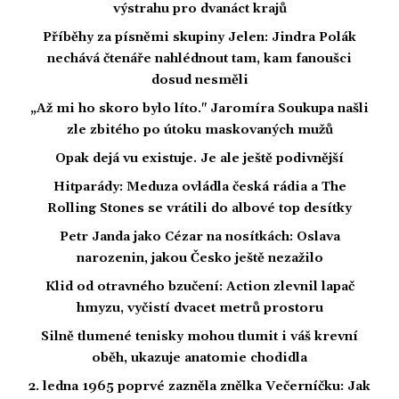
výstrahu pro dvanáct krajů
Příběhy za písněmi skupiny Jelen: Jindra Polák
nechává čtenáře nahlédnout tam, kam fanoušci
dosud nesměli
„Až mi ho skoro bylo líto." Jaromíra Soukupa našli
zle zbitého po útoku maskovaných mužů
Opak dejá vu existuje. Je ale ještě podivnější
Hitparády: Meduza ovládla česká rádia a The
Rolling Stones se vrátili do albové top desítky
Petr Janda jako Cézar na nosítkách: Oslava
narozenin, jakou Česko ještě nezažilo
Klid od otravného bzučení: Action zlevnil lapač
hmyzu, vyčistí dvacet metrů prostoru
Silně tlumené tenisky mohou tlumit i váš krevní
oběh, ukazuje anatomie chodidla
2. ledna 1965 poprvé zazněla znělka Večerníčku: Jak