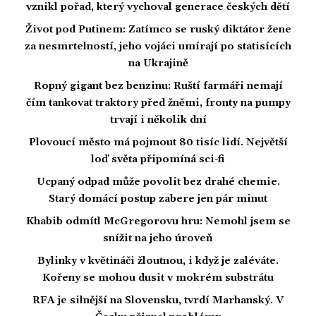
vznikl pořad, který vychoval generace českých dětí
Život pod Putinem: Zatímco se ruský diktátor žene
za nesmrtelností, jeho vojáci umírají po statisících
na Ukrajině
Ropný gigant bez benzinu: Ruští farmáři nemají
čím tankovat traktory před žněmi, fronty na pumpy
trvají i několik dní
Plovoucí město má pojmout 80 tisíc lidí. Největší
loď světa připomíná sci-fi
Ucpaný odpad může povolit bez drahé chemie.
Starý domácí postup zabere jen pár minut
Khabib odmítl McGregorovu hru: Nemohl jsem se
snížit na jeho úroveň
Bylinky v květináči žloutnou, i když je zaléváte.
Kořeny se mohou dusit v mokrém substrátu
RFA je silnější na Slovensku, tvrdí Marhanský. V