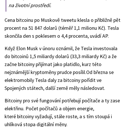
na životní prostředí.
Cena bitcoinu po Muskově tweetu klesla o přibližně pět
procent na 51 847 dolarů (téměř 1,1 milionu Kč). Tesla
skončila den s poklesem o 4,4 procenta, uvádí AP.
Když Elon Musk v únoru oznámil, že Tesla investovala
do bitcoinů 1,5 miliardy dolarů (33,3 miliardy Kč) a že
začne bitcoiny přijímat jako platidlo, kurz této
nejznámější kryptoměny prudce posílil.Od března se
elektromobily Tesla daly za bitcoiny pořídit ve
Spojených státech, další země měly následovat.
Bitcoiny pro své fungování potřebují počítače a ty zase
elektřinu. Počet počítačů a objem energie,
které bitcoiny vyžadují, stále roste, a s tím stoupá i
uhlíková stopa digitální měny.