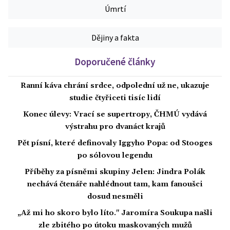
Úmrtí
Dějiny a fakta
Doporučené články
Ranní káva chrání srdce, odpolední už ne, ukazuje
studie čtyřiceti tisíc lidí
Konec úlevy: Vrací se supertropy, ČHMÚ vydává
výstrahu pro dvanáct krajů
Pět písní, které definovaly Iggyho Popa: od Stooges
po sólovou legendu
Příběhy za písněmi skupiny Jelen: Jindra Polák
nechává čtenáře nahlédnout tam, kam fanoušci
dosud nesměli
„Až mi ho skoro bylo líto." Jaromíra Soukupa našli
zle zbitého po útoku maskovaných mužů