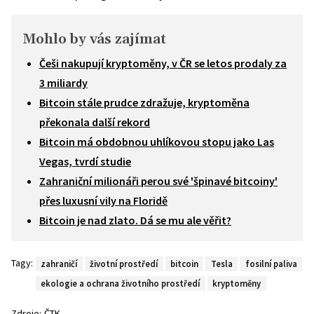
Mohlo by vás zajímat
Češi nakupují kryptoměny, v ČR se letos prodaly za
3 miliardy
Bitcoin stále prudce zdražuje, kryptoměna
překonala další rekord
Bitcoin má obdobnou uhlíkovou stopu jako Las
Vegas, tvrdí studie
Zahraniční milionáři perou své 'špinavé bitcoiny'
přes luxusní vily na Floridě
Bitcoin je nad zlato. Dá se mu ale věřit?
Tagy:
zahraničí
životní prostředí
bitcoin
Tesla
fosilní paliva
ekologie a ochrana životního prostředí
kryptoměny
Zdroje:
ČTK