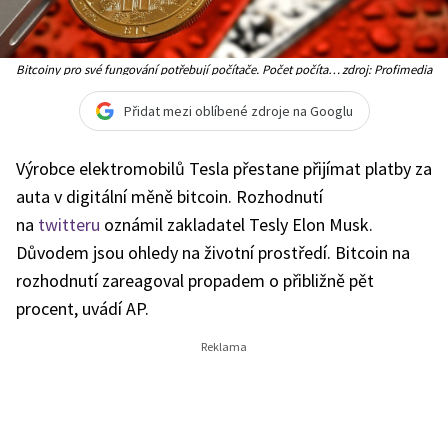
Bitcoiny pro své fungování potřebují počítače. Počet počítačů
zdroj: Profimedia
a objem energie, které bitcoiny vyžadují, stále roste, a s tím
stoupá i uhlíková stopa digitální měny
Přidat mezi oblíbené zdroje na Googlu
Výrobce elektromobilů Tesla přestane přijímat platby za
auta v digitální měně bitcoin. Rozhodnutí
na
twitteru
oznámil zakladatel Tesly Elon Musk.
Důvodem jsou ohledy na životní prostředí. Bitcoin na
rozhodnutí zareagoval propadem o přibližně pět
procent, uvádí AP.