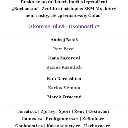
Rusko se po 60 letech loučí s legendární
„Buchankou“. Zvolilo si nástupce: SKM M9, který
není ruský, ale „přemalovaný Číňan“
O kom se mluví - Osobnosti.cz
Andrej Babiš
Petr Pavel
Hana Zagorová
Kazma Kazmitch
Kim Kardashian
Karlos Vémola
Marek Ztracený
Tiscali.cz
|
Zprávy
|
Sport
|
Ženy
|
Cestování
|
Games.cz
|
Profigamers.cz
|
ZeStolu.cz
|
Osobnosti.cz
|
Karaoketexty.cz
|
Úschovna.cz
|