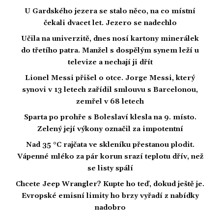
U Gardského jezera se stalo něco, na co místní
čekali dvacet let. Jezero se nadechlo
Učila na univerzitě, dnes nosí kartony minerálek
do třetího patra. Manžel s dospělým synem leží u
televize a nechají ji dřít
Lionel Messi přišel o otce. Jorge Messi, který
synovi v 13 letech zařídil smlouvu s Barcelonou,
zemřel v 68 letech
Sparta po prohře s Boleslaví klesla na 9. místo.
Zelený její výkony označil za impotentní
Nad 35 °C rajčata ve skleníku přestanou plodit.
Vápenné mléko za pár korun srazí teplotu dřív, než
se listy spálí
Chcete Jeep Wrangler? Kupte ho teď, dokud ještě je.
Evropské emisní limity ho brzy vyřadí z nabídky
nadobro