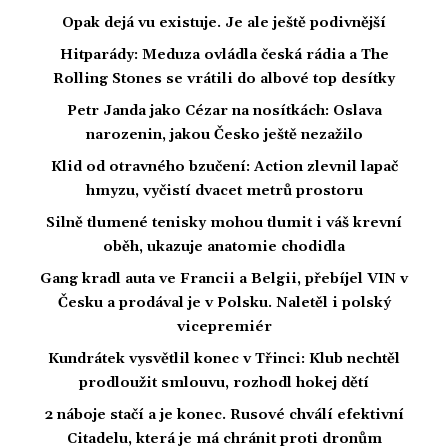
Opak dejá vu existuje. Je ale ještě podivnější
Hitparády: Meduza ovládla česká rádia a The
Rolling Stones se vrátili do albové top desítky
Petr Janda jako Cézar na nosítkách: Oslava
narozenin, jakou Česko ještě nezažilo
Klid od otravného bzučení: Action zlevnil lapač
hmyzu, vyčistí dvacet metrů prostoru
Silně tlumené tenisky mohou tlumit i váš krevní
oběh, ukazuje anatomie chodidla
Gang kradl auta ve Francii a Belgii, přebíjel VIN v
Česku a prodával je v Polsku. Naletěl i polský
vicepremiér
Kundrátek vysvětlil konec v Třinci: Klub nechtěl
prodloužit smlouvu, rozhodl hokej dětí
2 náboje stačí a je konec. Rusové chválí efektivní
Citadelu, která je má chránit proti dronům