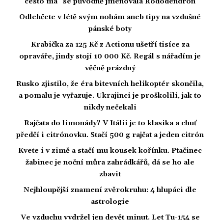
cesto má“ se původně jmenovala Rododendron
Odlehčete v létě svým nohám aneb tipy na vzdušné
pánské boty
Krabička za 125 Kč z Actionu ušetří tisíce za
opraváře, jindy stojí 10 000 Kč. Regál s nářadím je
věčně prázdný
Rusko zjistilo, že éra bitevních helikoptér skončila,
a pomalu je vyřazuje. Ukrajinci je proškolili, jak to
nikdy nečekali
Rajčata do limonády? V Itálii je to klasika a chuť
předčí i citrónovku. Stačí 500 g rajčat a jeden citrón
Kvete i v zimě a stačí mu kousek kořínku. Ptačinec
žabinec je noční můra zahrádkářů, dá se ho ale
zbavit
Nejhloupější znamení zvěrokruhu: 4 hlupáci dle
astrologie
Ve vzduchu vydržel jen devět minut. Let Tu-154 se