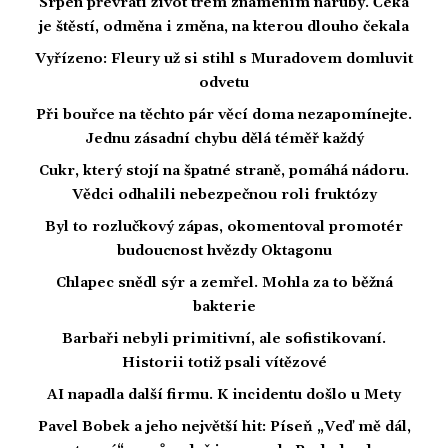
Srpen převrátí život třem znamením naruby. Čeká
je štěstí, odměna i změna, na kterou dlouho čekala
Vyřízeno: Fleury už si stihl s Muradovem domluvit
odvetu
Při bouřce na těchto pár věcí doma nezapomínejte.
Jednu zásadní chybu dělá téměř každý
Cukr, který stojí na špatné straně, pomáhá nádoru.
Vědci odhalili nebezpečnou roli fruktózy
Byl to rozlučkový zápas, okomentoval promotér
budoucnost hvězdy Oktagonu
Chlapec snědl sýr a zemřel. Mohla za to běžná
bakterie
Barbaři nebyli primitivní, ale sofistikovaní.
Historii totiž psali vítězové
AI napadla další firmu. K incidentu došlo u Mety
Pavel Bobek a jeho největší hit: Píseň „Veď mě dál,