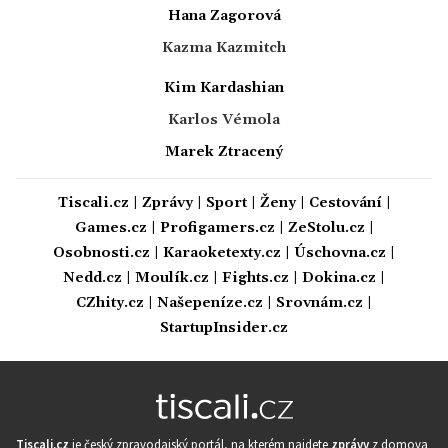
Hana Zagorová
Kazma Kazmitch
Kim Kardashian
Karlos Vémola
Marek Ztracený
Tiscali.cz
|
Zprávy
|
Sport
|
Ženy
|
Cestování
|
Games.cz
|
Profigamers.cz
|
ZeStolu.cz
|
Osobnosti.cz
|
Karaoketexty.cz
|
Úschovna.cz
|
Nedd.cz
|
Moulík.cz
|
Fights.cz
|
Dokina.cz
|
CZhity.cz
|
Našepeníze.cz
|
Srovnám.cz
|
StartupInsider.cz
Tiscali.cz
je český zpravodajský portál, na kterém najdete
zprávy
z domova