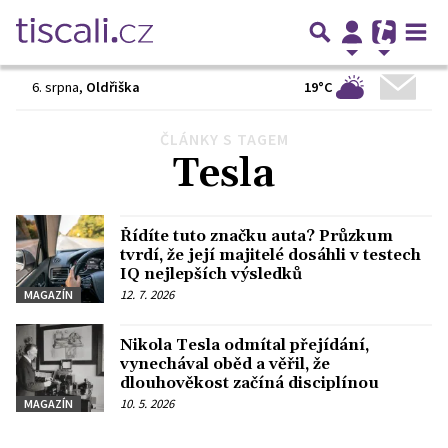
19°C
6. srpna
,
Oldřiška
ČLÁNKY S TAGEM
Předchozí
1
2
3
4
Další
Tesla
Řídíte tuto značku auta? Průzkum
tvrdí, že její majitelé dosáhli v testech
IQ nejlepších výsledků
12. 7. 2026
MAGAZÍN
Nikola Tesla odmítal přejídání,
vynechával oběd a věřil, že
dlouhověkost začíná disciplínou
10. 5. 2026
MAGAZÍN