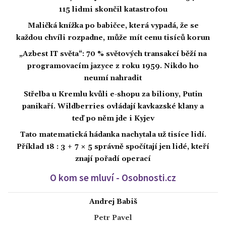
115 lidmi skončil katastrofou
Maličká knížka po babičce, která vypadá, že se
každou chvíli rozpadne, může mít cenu tisíců korun
„Azbest IT světa“: 70 % světových transakcí běží na
programovacím jazyce z roku 1959. Nikdo ho
neumí nahradit
Střelba u Kremlu kvůli e-shopu za biliony, Putin
panikaří. Wildberries ovládají kavkazské klany a
teď po něm jde i Kyjev
Tato matematická hádanka nachytala už tisíce lidí.
Příklad 18 : 3 + 7 × 5 správně spočítají jen lidé, kteří
znají pořadí operací
O kom se mluví - Osobnosti.cz
Andrej Babiš
Petr Pavel