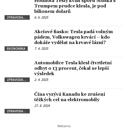
Hodnota Tesly kvůli sporu Muska s
Trumpem prudce klesla, je pod
bilionem dolarů
6. 6. 2025
ZPRAVODAJSTVÍ
Akciové fiasko: Tesla padá volným
pádem, Volkswagen krvácí – kdo
dokáže vydělat na krvavé lázni?
7. 4. 2025
EKONOMIKA
Automobilce Tesla klesl čtvrtletní
odbyt o 13 procent, čekal se lepší
výsledek
2. 4. 2025
ZPRAVODAJSTVÍ
Čína vyzývá Kanadu ke zrušení
těžkých cel na elektromobily
27. 8. 2024
ZPRAVODAJSTVÍ