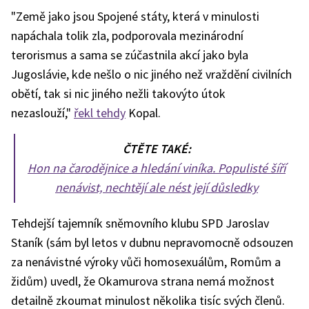
"Země jako jsou Spojené státy, která v minulosti
napáchala tolik zla, podporovala mezinárodní
terorismus a sama se zúčastnila akcí jako byla
Jugoslávie, kde nešlo o nic jiného než vraždění civilních
obětí, tak si nic jiného nežli takovýto útok
nezaslouží,"
řekl tehdy
Kopal.
ČTĚTE TAKÉ:
Hon na čarodějnice a hledání viníka. Populisté šíří
nenávist, nechtějí ale nést její důsledky
Tehdejší tajemník sněmovního klubu SPD Jaroslav
Staník (sám byl letos v dubnu nepravomocně odsouzen
za nenávistné výroky vůči homosexuálům, Romům a
židům) uvedl, že Okamurova strana nemá možnost
detailně zkoumat minulost několika tisíc svých členů.