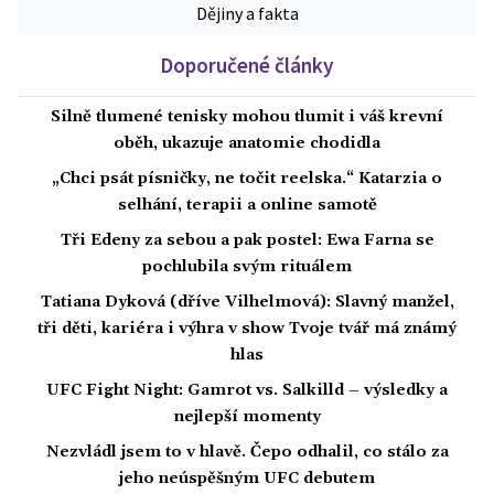
Dějiny a fakta
Doporučené články
Silně tlumené tenisky mohou tlumit i váš krevní
oběh, ukazuje anatomie chodidla
„Chci psát písničky, ne točit reelska.“ Katarzia o
selhání, terapii a online samotě
Tři Edeny za sebou a pak postel: Ewa Farna se
pochlubila svým rituálem
Tatiana Dyková (dříve Vilhelmová): Slavný manžel,
tři děti, kariéra i výhra v show Tvoje tvář má známý
hlas
UFC Fight Night: Gamrot vs. Salkilld – výsledky a
nejlepší momenty
Nezvládl jsem to v hlavě. Čepo odhalil, co stálo za
jeho neúspěšným UFC debutem