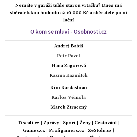
Nemáte v garáži tuhle starou vrtačku? Dnes má
sběratelskou hodnotu až 10 000 Kč a sběratelé po ní
lační
O kom se mluví - Osobnosti.cz
Andrej Babiš
Petr Pavel
Hana Zagorová
Kazma Kazmitch
Kim Kardashian
Karlos Vémola
Marek Ztracený
Tiscali.cz
|
Zprávy
|
Sport
|
Ženy
|
Cestování
|
Games.cz
|
Profigamers.cz
|
ZeStolu.cz
|