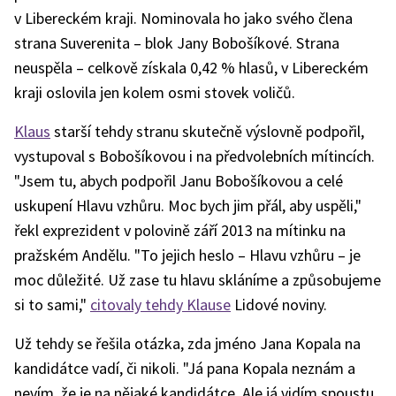
v Libereckém kraji. Nominovala ho jako svého člena
strana Suverenita – blok Jany Bobošíkové. Strana
neuspěla – celkově získala 0,42 % hlasů, v Libereckém
kraji oslovila jen kolem osmi stovek voličů.
Klaus
starší tehdy stranu skutečně výslovně podpořil,
vystupoval s Bobošíkovou i na předvolebních mítincích.
"Jsem tu, abych podpořil Janu Bobošíkovou a celé
uskupení Hlavu vzhůru. Moc bych jim přál, aby uspěli,"
řekl exprezident v polovině září 2013 na mítinku na
pražském Andělu. "To jejich heslo – Hlavu vzhůru – je
moc důležité. Už zase tu hlavu skláníme a způsobujeme
si to sami,"
citovaly tehdy Klause
Lidové noviny.
Už tehdy se řešila otázka, zda jméno Jana Kopala na
kandidátce vadí, či nikoli. "Já pana Kopala neznám a
nevím, že je na nějaké kandidátce. Ale já vidím spoustu