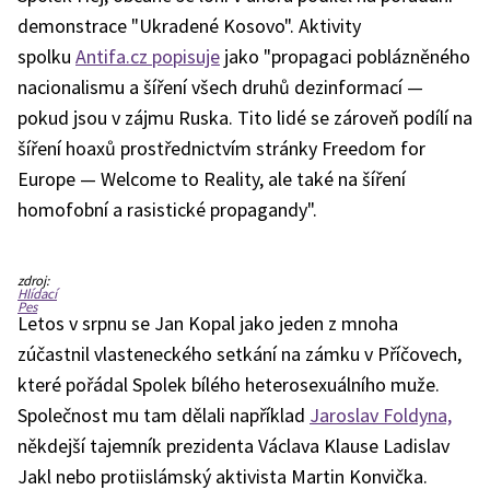
triku
s
demonstrace "Ukradené Kosovo". Aktivity
podobiznou
Miloše
spolku
Antifa.cz popisuje
jako "propagaci poblázněného
Zemana)
ve
studiu
nacionalismu a šíření všech druhů dezinformací —
TV
Barrandov.
pokud jsou v zájmu Ruska. Tito lidé se zároveň podílí na
šíření hoaxů prostřednictvím stránky Freedom for
Europe — Welcome to Reality, ale také na šíření
homofobní a rasistické propagandy".
Snímek
zdroj:
z
Hlídací
demonstrace
Pes
"Ukradené
Letos v srpnu se Jan Kopal jako jeden z mnoha
Kosovo".
Kopal
zúčastnil vlasteneckého setkání na zámku v Příčovech,
vpravo
je
které pořádal Spolek bílého heterosexuálního muže.
označen
číslem
1,
Společnost mu tam dělali například
Jaroslav Foldyna,
třetí
zleva
někdejší tajemník prezidenta Václava Klause Ladislav
je
pak
Jakl nebo protiislámský aktivista Martin Konvička.
poslanec