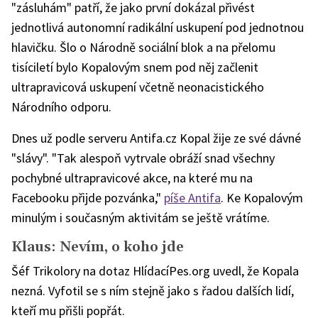
"zásluhám" patří, že jako první dokázal přivést
jednotlivá autonomní radikální uskupení pod jednotnou
hlavičku. Šlo o Národně sociální blok a na přelomu
tisíciletí bylo Kopalovým snem pod něj začlenit
ultrapravicová uskupení včetně neonacistického
Národního odporu.
Dnes už podle serveru Antifa.cz Kopal žije ze své dávné
"slávy". "Tak alespoň vytrvale obráží snad všechny
pochybné ultrapravicové akce, na které mu na
Facebooku přijde pozvánka,"
píše Antifa
. Ke Kopalovým
minulým i současným aktivitám se ještě vrátíme.
Klaus: Nevím, o koho jde
Šéf Trikolory na dotaz HlídacíPes.org uvedl, že Kopala
nezná. Vyfotil se s ním stejně jako s řadou dalších lidí,
kteří mu přišli popřát.