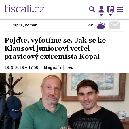
29°C
9. srpna
,
Roman
Pojďte, vyfotíme se. Jak se ke
Klausovi juniorovi vetřel
pravicový extremista Kopal
19. 9. 2019 – 17:50
|
Magazín
|
red