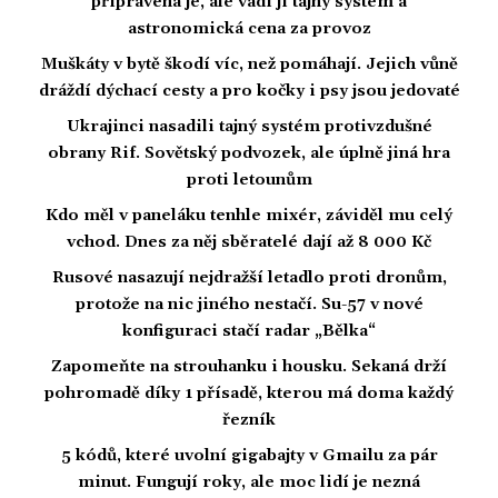
připravena je, ale vadí jí tajný systém a
astronomická cena za provoz
Muškáty v bytě škodí víc, než pomáhají. Jejich vůně
dráždí dýchací cesty a pro kočky i psy jsou jedovaté
Ukrajinci nasadili tajný systém protivzdušné
obrany Rif. Sovětský podvozek, ale úplně jiná hra
proti letounům
Kdo měl v paneláku tenhle mixér, záviděl mu celý
vchod. Dnes za něj sběratelé dají až 8 000 Kč
Rusové nasazují nejdražší letadlo proti dronům,
protože na nic jiného nestačí. Su-57 v nové
konfiguraci stačí radar „Bělka“
Zapomeňte na strouhanku i housku. Sekaná drží
pohromadě díky 1 přísadě, kterou má doma každý
řezník
5 kódů, které uvolní gigabajty v Gmailu za pár
minut. Fungují roky, ale moc lidí je nezná