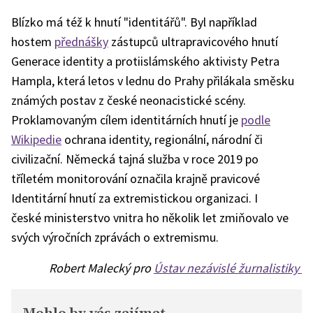
Jaroslav
Foldyna.
Blízko má též k hnutí "identitářů". Byl například
hostem
přednášky
zástupců ultrapravicového hnutí
Generace identity a protiislámského aktivisty Petra
Hampla, která letos v lednu do Prahy přilákala směsku
známých postav z české neonacistické scény.
Proklamovaným cílem identitárních hnutí je
podle
Wikipedie
ochrana identity, regionální, národní či
civilizační. Německá tajná služba v roce 2019 po
tříletém monitorování označila krajně pravicové
Identitární hnutí za extremistickou organizaci. I
české ministerstvo vnitra ho několik let zmiňovalo ve
svých výročních zprávách o extremismu.
Robert Malecký pro
Ústav nezávislé žurnalistiky