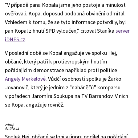
"V případě pana Kopala jsme jeho postoje a minulost
ověřovali. Kopal doposud podobná obvinění odmítal.
Vzhledem k tomu, že se tyto informace potvrdily, byl
pan Kopal z hnutí SPD vyloučen," citoval Staníka
server
iDNES.cz
.
V poslední době se Kopal angažuje ve spolku Hej,
občané, který patří k protievropským hnutím
pořádajícím demonstrace například proti politice
Angely Merkelové
. Vůdčí osobností spolku je Žarko
Jovanovič, který je jedním z "naháněčů" komparsu
v pořadech Jaromíra Soukupa na TV Barrandov. V nich
se Kopal angažuje rovněž.
Jan
zdroj:
Kopal
Antifa.cz
(uprostřed
v
Spolek Hej, občané se loni v únoru podílel na pořádání