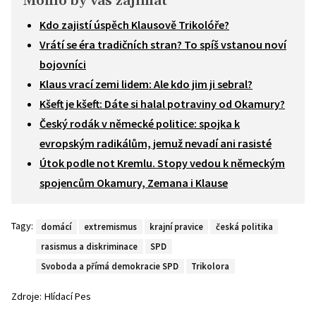
Mohlo by vás zajímat
Kdo zajistí úspěch Klausově Trikolóře?
Vrátí se éra tradičních stran? To spíš vstanou noví
bojovníci
Klaus vrací zemi lidem: Ale kdo jim ji sebral?
Kšeft je kšeft: Dáte si halal potraviny od Okamury?
Český rodák v německé politice: spojka k
evropským radikálům, jemuž nevadí ani rasisté
Útok podle not Kremlu. Stopy vedou k německým
spojencům Okamury, Zemana i Klause
Tagy:
domácí
extremismus
krajní pravice
česká politika
rasismus a diskriminace
SPD
Svoboda a přímá demokracie SPD
Trikolora
Zdroje:
Hlídací Pes