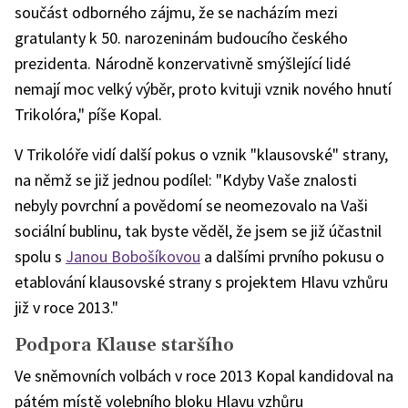
součást odborného zájmu, že se nacházím mezi
gratulanty k 50. narozeninám budoucího českého
prezidenta. Národně konzervativně smýšlející lidé
nemají moc velký výběr, proto kvituji vznik nového hnutí
Trikolóra," píše Kopal.
V Trikolóře vidí další pokus o vznik "klausovské" strany,
na němž se již jednou podílel: "Kdyby Vaše znalosti
nebyly povrchní a povědomí se neomezovalo na Vaši
sociální bublinu, tak byste věděl, že jsem se již účastnil
spolu s
Janou Bobošíkovou
a dalšími prvního pokusu o
etablování klausovské strany s projektem Hlavu vzhůru
již v roce 2013."
Podpora Klause staršího
Ve sněmovních volbách v roce 2013 Kopal kandidoval na
pátém místě volebního bloku Hlavu vzhůru