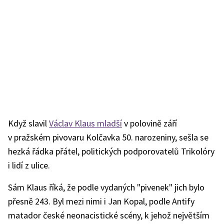
Když slavil
Václav Klaus mladší
v polovině září
v pražském pivovaru Kolčavka 50. narozeniny, sešla se
hezká řádka přátel, politických podporovatelů Trikolóry
i lidí z ulice.
Sám Klaus říká, že podle vydaných "pivenek" jich bylo
přesně 243. Byl mezi nimi i Jan Kopal, podle Antify
matador české neonacistické scény, k jehož největším