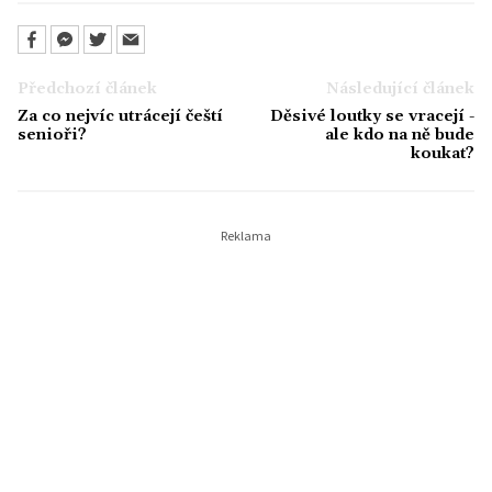
Předchozí článek
Následující článek
Za co nejvíc utrácejí čeští
Děsivé loutky se vracejí -
senioři?
ale kdo na ně bude
koukat?