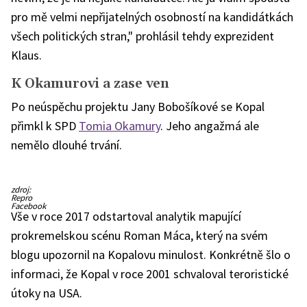
pro mě velmi nepřijatelných osobností na kandidátkách
všech politických stran," prohlásil tehdy exprezident
Klaus.
K Okamurovi a zase ven
Po neúspěchu projektu Jany Bobošíkové se Kopal
přimkl k SPD
Tomia Okamury
. Jeho angažmá ale
nemělo dlouhé trvání.
Jan
zdroj:
Kopal
Repro
ještě
Facebook
jako
Vše v roce 2017 odstartoval analytik mapující
člen
SPD.
prokremelskou scénu Roman Máca, který na svém
blogu upozornil na Kopalovu minulost. Konkrétně šlo o
informaci, že Kopal v roce 2001 schvaloval teroristické
útoky na USA.