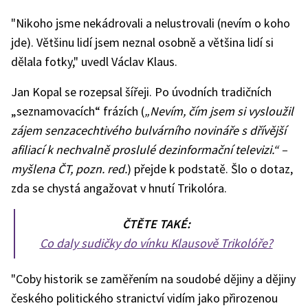
"Nikoho jsme nekádrovali a nelustrovali (nevím o koho
jde). Většinu lidí jsem neznal osobně a většina lidí si
dělala fotky," uvedl Václav Klaus.
Jan Kopal se rozepsal šířeji. Po úvodních tradičních
„seznamovacích“ frázích (
„Nevím, čím jsem si vysloužil
zájem senzacechtivého bulvárního novináře s dřívější
afiliací k nechvalně proslulé dezinformační televizi.“ –
myšlena ČT, pozn. red.
) přejde k podstatě. Šlo o dotaz,
zda se chystá angažovat v hnutí Trikolóra.
ČTĚTE TAKÉ:
Co daly sudičky do vínku Klausově Trikolóře?
"Coby historik se zaměřením na soudobé dějiny a dějiny
českého politického stranictví vidím jako přirozenou