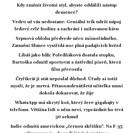
Kdy změnit životní styl, abyste oddálili nástup
demence?
Vedro už vás nedostane: Geniální trik udrží nápoj
ledový celé hodiny a zachrání i milovanou kávu
Srpnová obloha předvede něco mimořádného.
Zatmění Slunce vystřídá noc plná padajících hvězd
Líbáš jako bůh: Poledňáková dostala stopku,
Bartoška odmítl sportovat a ústřední píseň, která
film přerostla
Čtyřikrát jí stát neposlal důchod. Úřady si totiž
myslí, že je mrtvá. Pětaosmdesátiletá učitelka musí
dokola dokazovat, že žije
WhatsApp má skrytý koš, který žere gigabajty v
telefonu. Většina lidí o něm neví, vyprázdnit ho trvá
30 sekund
Indie odmítá americkou „černou skříňku". Na F-35