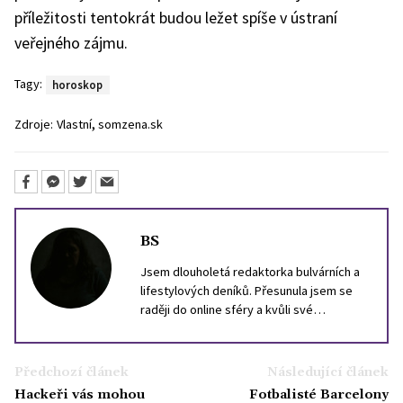
příležitosti tentokrát budou ležet spíše v ústraní
veřejného zájmu.
Tagy:
horoskop
,
Zdroje:
Vlastní
somzena.sk
BS
Jsem dlouholetá redaktorka bulvárních a
lifestylových deníků. Přesunula jsem se
raději do online sféry a kvůli své
zkušenosti z tisku už se raději vlastním
jménem ani tváří nechlubím. Stejně se není
na co koukat. Mám ráda kočky, svůj skútr a
Předchozí článek
Následující článek
portugalštinu.
Hackeři vás mohou
Fotbalisté Barcelony