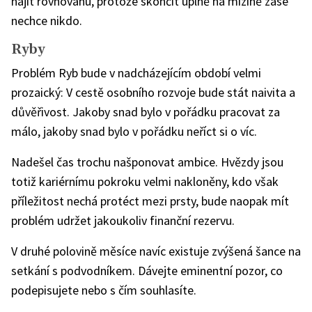
najít rovnováhu, protože skončit úplně na mizině zase
nechce nikdo.
Ryby
Problém Ryb bude v nadcházejícím období velmi
prozaický: V cestě osobního rozvoje bude stát naivita a
důvěřivost. Jakoby snad bylo v pořádku pracovat za
málo, jakoby snad bylo v pořádku neříct si o víc.
Nadešel čas trochu našponovat ambice. Hvězdy jsou
totiž kariérnímu pokroku velmi nakloněny, kdo však
příležitost nechá protéct mezi prsty, bude naopak mít
problém udržet jakoukoliv finanční rezervu.
V druhé polovině měsíce navíc existuje zvýšená šance na
setkání s podvodníkem. Dávejte eminentní pozor, co
podepisujete nebo s čím souhlasíte.