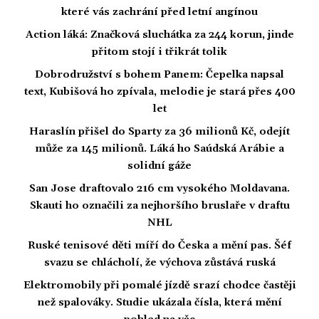
které vás zachrání před letní angínou
Action láká: Značková sluchátka za 244 korun, jinde
přitom stojí i třikrát tolik
Dobrodružství s bohem Panem: Čepelka napsal
text, Kubišová ho zpívala, melodie je stará přes 400
let
Haraslín přišel do Sparty za 36 milionů Kč, odejít
může za 145 milionů. Láká ho Saúdská Arábie a
solidní gáže
San Jose draftovalo 216 cm vysokého Moldavana.
Skauti ho označili za nejhoršího bruslaře v draftu
NHL
Ruské tenisové děti míří do Česka a mění pas. Šéf
svazu se chlácholí, že výchova zůstává ruská
Elektromobily při pomalé jízdě srazí chodce častěji
než spalováky. Studie ukázala čísla, která mění