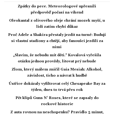
Zpátky do pece. Meteorologové upřesnili
předpověď počasí na víkend
Oleokantal z olivového oleje chrání mozek myší, u
lidí zatím chybí důkaz
Proč Adele a Shakira přestaly jezdit na turné: Budují
si vlastní stadiony a chtějí, aby fanoušci jezdili za
nimi
„Slavím, že nebudu mít děti." Kovalová vyřešila
otázku jednou provždy, litovat prý nebude
Zlom, který málem zničil Gaia Mesiah: Alkohol,
závislost, ticho a návrat k hudbě
Ústřice dokázaly vyfiltrovat celý Chesapeake Bay za
týden, dnes to trvá přes rok
Pět klipů Guns N‘ Roses, které se zapsaly do
rockové historie
Z auta rovnou na neschopenku? Pravidlo 5 minut,