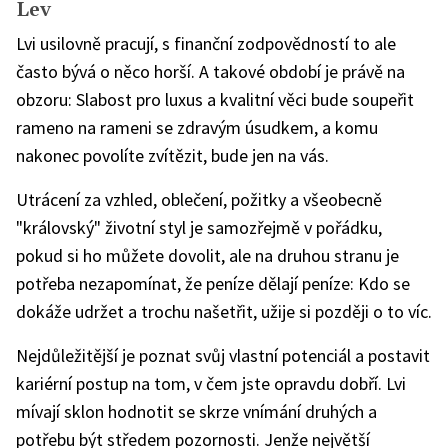
Lev
Lvi usilovně pracují, s finanční zodpovědností to ale
často bývá o něco horší. A takové období je právě na
obzoru: Slabost pro luxus a kvalitní věci bude soupeřit
rameno na rameni se zdravým úsudkem, a komu
nakonec povolíte zvítězit, bude jen na vás.
Utrácení za vzhled, oblečení, požitky a všeobecně
"královský" životní styl je samozřejmě v pořádku,
pokud si ho můžete dovolit, ale na druhou stranu je
potřeba nezapomínat, že peníze dělají peníze: Kdo se
dokáže udržet a trochu našetřit, užije si později o to víc.
Nejdůležitější je poznat svůj vlastní potenciál a postavit
kariérní postup na tom, v čem jste opravdu dobří. Lvi
mívají sklon hodnotit se skrze vnímání druhých a
potřebu být středem pozornosti. Jenže největší