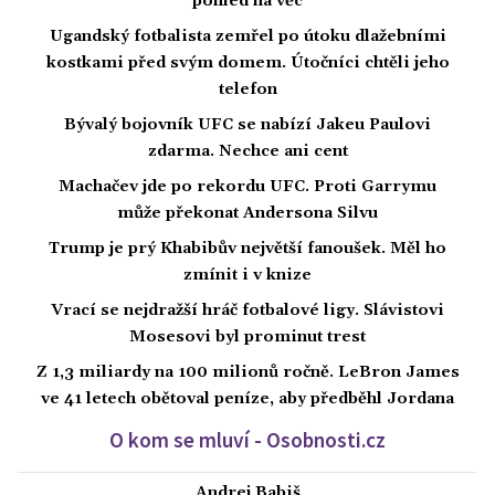
pohled na věc
Ugandský fotbalista zemřel po útoku dlažebními
kostkami před svým domem. Útočníci chtěli jeho
telefon
Bývalý bojovník UFC se nabízí Jakeu Paulovi
zdarma. Nechce ani cent
Machačev jde po rekordu UFC. Proti Garrymu
může překonat Andersona Silvu
Trump je prý Khabibův největší fanoušek. Měl ho
zmínit i v knize
Vrací se nejdražší hráč fotbalové ligy. Slávistovi
Mosesovi byl prominut trest
Z 1,3 miliardy na 100 milionů ročně. LeBron James
ve 41 letech obětoval peníze, aby předběhl Jordana
O kom se mluví - Osobnosti.cz
Andrej Babiš