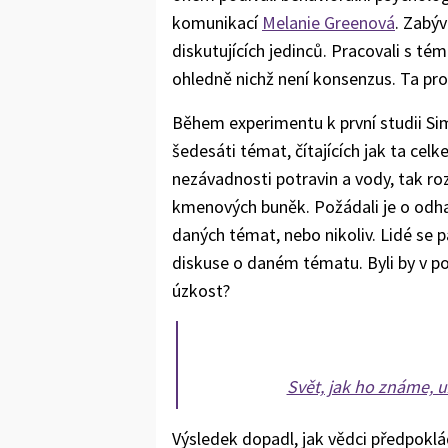
komunikací
Melanie Greenová
. Zabýv
diskutujících jedinců. Pracovali s tém
ohledně nichž není konsenzus. Ta pro
Během experimentu k první studii S
šedesáti témat, čítajících jak ta cel
nezávadnosti potravin a vody, tak r
kmenových buněk. Požádali je o odha
daných témat, nebo nikoliv. Lidé se pa
diskuse o daném tématu. Byli by v po
úzkost?
Svět, jak ho známe, už
Výsledek dopadl, jak vědci předpokláda