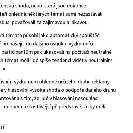
ečenská shoda, nebo která jsou dokonce
 kteří ohledně některých témat sami nezastávali
iskusi považovali za zajímavou a lákavou.
erá témata působí jako automatický spouštěč
dé přenášejí i do dalšího úsudku. Výzkumníci
 participantům pak ukazovali na počítači neutrálně
ých témat měli lidé spíše tendenci vidět v neutrálním
ení.
iktivním výzkumem ohledně určitého druhu reklamy.
tuje v hlasování vysoká shoda o podpoře daného druhu
ntována s tím, že lidé v hlasování nesouhlasí.
t mnohem úzkostlivější při představě, že by měli
ní