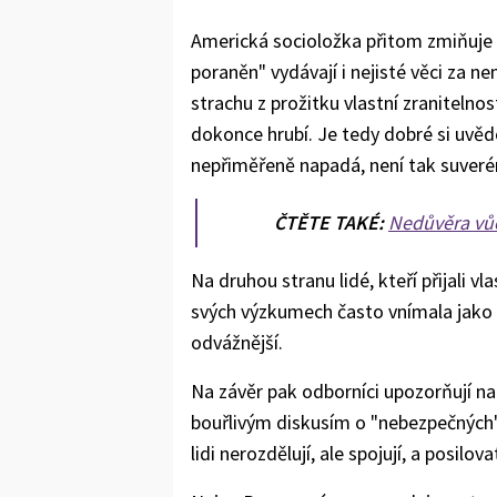
Americká socioložka přitom zmiňuje i
poraněn" vydávají i nejisté věci za ne
strachu z prožitku vlastní zranitelnos
dokonce hrubí. Je tedy dobré si uvědo
nepřiměřeně napadá, není tak suveré
ČTĚTE TAKÉ:
Nedůvěra vůč
Na druhou stranu lidé, kteří přijali vl
svých výzkumech často vnímala jako s
odvážnější.
Na závěr pak odborníci upozorňují na
bouřlivým diskusím o "nebezpečných"
lidi nerozdělují, ale spojují, a posilovat