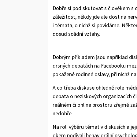
Dobře si podiskutovat s člověkem s 
záležitost, někdy jde ale dost na nerv
i témata, o nichž si povídáme. Některá
dosud solidní vztahy.
Dobrým příkladem jsou například disk
drsných debatách na Facebooku mezi př
pokažené rodinné oslavy, při nichž na s
A co třeba diskuse ohledně role médi
debata o neziskových organizacích či
reálném či online prostoru zřejmě zaž
nedobře.
Na roli výběru témat v diskusích a je
okem podívali behaviorální psychol