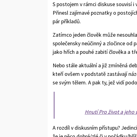
S postojem v rámci diskuse souvisí i
Přinesl zajímavé poznatky o postojíc
pár příkladů.
Zatímco jeden člověk může nesouhlas
společensky neúčinný a zločince od pác
jako hřích a pouhé zabití člověka a t
Nebo stále aktuální a již zmíněná deb
kteří ovšem v podstatě zastávají náz
se svým tělem. A pak ty, jež vidí podo
Hnutí Pro život a jeho
A rozdíl v diskusním přístupu? Jedinc
že je něco dobré/zlé či v pořádku/hří