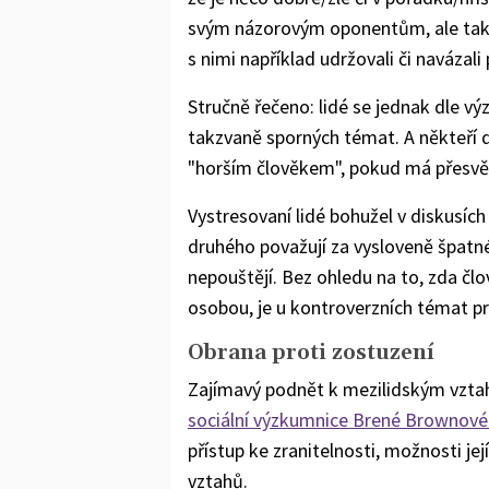
svým názorovým oponentům, ale také 
s nimi například udržovali či navázali 
Stručně řečeno: lidé se jednak dle v
takzvaně sporných témat. A někteří d
"horším člověkem", pokud má přesvěd
Vystresovaní lidé bohužel v diskusí
druhého považují za vysloveně špatné
nepouštějí. Bez ohledu na to, zda č
osobou, je u kontroverzních témat pr
Obrana proti zostuzení
Zajímavý podnět k mezilidským vzt
sociální výzkumnice Brené Brownové 
přístup ke zranitelnosti, možnosti její
vztahů.