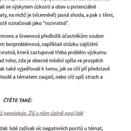
ali se výskytem úzkosti a obav u potenciálně
aty, na nichž je (víceméně) jasná shoda, a pak s těmi,
stě označovali jako "rozvratná".
immons a Greenová předložili účastníkům soubor
kem bezproblémová, například otázku zajištění
ozvratná, která zastupoval třeba problém výzkumu
d toho, zda je obecné mínění spíše ve prospěch
k také vyjadřovali k tomu, jak se cítí pří představě
hodě a tématem zaujatí, nebo cítí spíš strach a
ČTĚTE TAKÉ:
 neexistuje. Žijí v něm úplně noví lidé
li: lidé zažívali víc negativních pocitů u témat,