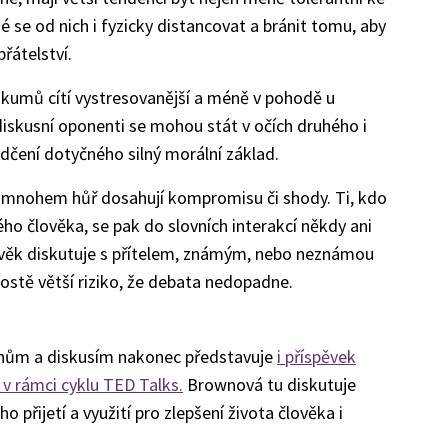
se od nich i fyzicky distancovat a bránit tomu, aby
přátelství.
ýzkumů cítí vystresovanější a méně v pohodě u
iskusní oponenti se mohou stát v očích druhého i
čení dotyčného silný morální základ.
ch mnohem hůř dosahují kompromisu či shody. Ti, kdo
ho člověka, se pak do slovních interakcí někdy ani
lověk diskutuje s přítelem, známým, nebo neznámou
ostě větší riziko, že debata nedopadne.
ahům a diskusím nakonec představuje
i příspěvek
v rámci cyklu TED Talks.
Brownová tu diskutuje
ho přijetí a využití pro zlepšení života člověka i