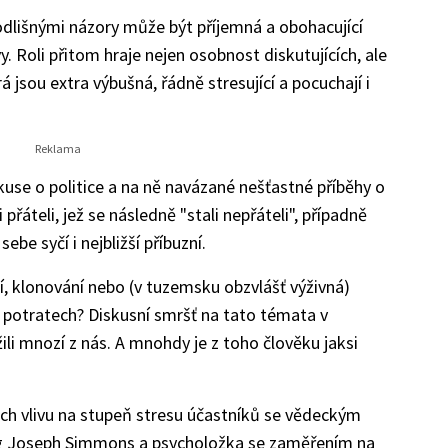
odlišnými názory může být příjemná a obohacující
y. Roli přitom hraje nejen osobnost diskutujících, ale
 jsou extra výbušná, řádně stresující a pocuchají i
use o politice a na ně navázané nešťastné příběhy o
áteli, jež se následně "stali nepřáteli", případně
ebe syčí i nejbližší příbuzní.
í, klonování nebo (v tuzemsku obzvlášť výživná)
 potratech? Diskusní smršť na tato témata v
ili mnozí z nás. A mnohdy je z toho člověku jaksi
jich vlivu na stupeň stresu účastníků se vědeckým
og Joseph Simmons a psycholožka se zaměřením na