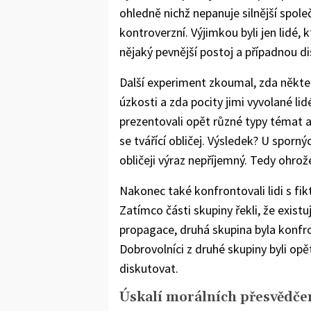
ohledně nichž nepanuje silnější spol
kontroverzní. Výjimkou byli jen lidé,
nějaký pevnější postoj a případnou d
Další experiment zkoumal, zda někt
úzkosti a zda pocity jimi vyvolané li
prezentovali opět různé typy témat a
se tvářící obličej. Výsledek? U sporn
obličeji výraz nepříjemný. Tedy ohrož
Nakonec také konfrontovali lidi s f
Zatímco části skupiny řekli, že exis
propagace, druhá skupina byla konfro
Dobrovolníci z druhé skupiny byli opě
diskutovat.
Úskalí morálních přesvědče