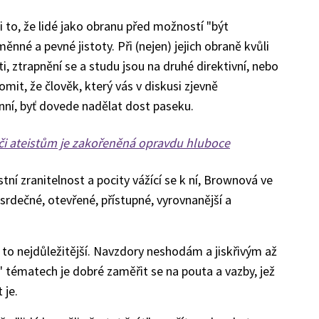
 to, že lidé jako obranu před možností "být
měnné a pevné jistoty. Při (nejen) jejich obraně kvůli
ti, ztrapnění se a studu jsou na druhé direktivní, nebo
mit, že člověk, který vás v diskusi zjevně
nní, byť dovede nadělat dost paseku.
i ateistům je zakořeněná opravdu hluboce
astní zranitelnost a pocity vážící se k ní, Brownová ve
rdečné, otevřené, přístupné, vyrovnanější a
 to nejdůležitější. Navzdory neshodám a jiskřivým až
 tématech je dobré zaměřit se na pouta a vazby, jež
 je.