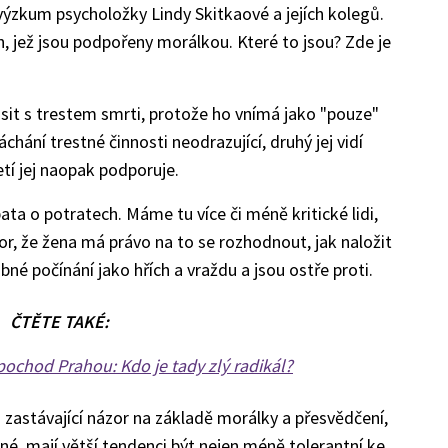
 výzkum psycholožky Lindy Skitkaové a jejích kolegů.
h, jež jsou podpořeny morálkou. Které to jsou? Zde je
it s trestem smrti, protože ho vnímá jako "pouze"
hání trestné činnosti neodrazující, druhý jej vidí
řetí jej naopak podporuje.
ata o potratech. Máme tu více či méně kritické lidi,
or, že žena má právo na to se rozhodnout, jak naložit
bné počínání jako hřích a vraždu a jsou ostře proti.
ČTĚTE TAKÉ:
 pochod Prahou: Kdo je tady zlý radikál?
i zastávající názor na základě morálky a přesvědčení,
šné, mají větší tendenci být nejen méně tolerantní ke