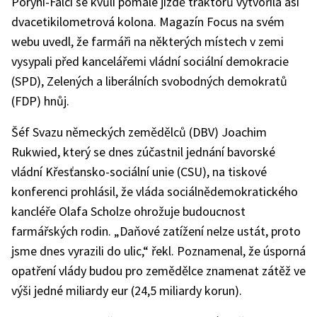
Porýní-Falci se kvůli pomalé jízdě traktorů vytvořila asi
dvacetikilometrová kolona. Magazín Focus na svém
webu uvedl, že farmáři na některých místech v zemi
vysypali před kancelářemi vládní sociální demokracie
(SPD), Zelených a liberálních svobodných demokratů
(FDP) hnůj.
Šéf Svazu německých zemědělců (DBV) Joachim
Rukwied, který se dnes zúčastnil jednání bavorské
vládní Křesťansko-sociální unie (CSU), na tiskové
konferenci prohlásil, že vláda sociálnědemokratického
kancléře Olafa Scholze ohrožuje budoucnost
farmářských rodin. „Daňové zatížení nelze ustát, proto
jsme dnes vyrazili do ulic,“ řekl. Poznamenal, že úsporná
opatření vlády budou pro zemědělce znamenat zátěž ve
výši jedné miliardy eur (24,5 miliardy korun).