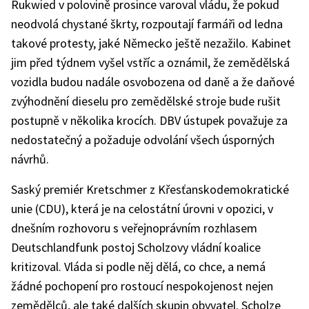
Rukwied v polovině prosince varoval vládu, že pokud
neodvolá chystané škrty, rozpoutají farmáři od ledna
takové protesty, jaké Německo ještě nezažilo. Kabinet
jim před týdnem vyšel vstříc a oznámil, že zemědělská
vozidla budou nadále osvobozena od daně a že daňové
zvýhodnění dieselu pro zemědělské stroje bude rušit
postupně v několika krocích. DBV ústupek považuje za
nedostatečný a požaduje odvolání všech úsporných
návrhů.
Saský premiér Kretschmer z Křesťanskodemokratické
unie (CDU), která je na celostátní úrovni v opozici, v
dnešním rozhovoru s veřejnoprávním rozhlasem
Deutschlandfunk postoj Scholzovy vládní koalice
kritizoval. Vláda si podle něj dělá, co chce, a nemá
žádné pochopení pro rostoucí nespokojenost nejen
zemědělců, ale také dalších skupin obyvatel. Scholze