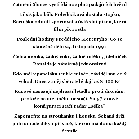
Zatmění Slunce vystřídá noc plná padajících hvězd
Líbáš jako bůh: Poledňáková dostala stopku,
Bartoška odmítl sportovat a ústřední píseň, která
film přerostla
Poslední hodiny Freddieho Mercuryho: Co se
skutečně dělo 24. listopadu 1991
Žádná mouka, žádný cukr, žádné mléko, jídelníček
Ronalda je záměrně jednotvárný
Kdo měl v paneláku tenhle mixér, záviděl mu celý
vchod. Dnes za něj sběratelé dají až 8 000 Kč
Rusové nasazují nejdražší letadlo proti dronům,
protože na nic jiného nestačí. Su-57 v nové
konfiguraci stačí radar „Bělka“
Zapomeňte na strouhanku i housku. Sekaná drží
pohromadě díky 1 přísadě, kterou má doma každý
řezník