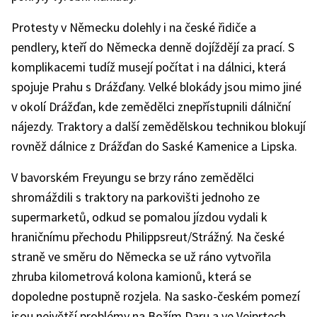
Protesty v Německu dolehly i na české řidiče a
pendlery, kteří do Německa denně dojíždějí za prací. S
komplikacemi tudíž musejí počítat i na dálnici, která
spojuje Prahu s Drážďany. Velké blokády jsou mimo jiné
v okolí Drážďan, kde zemědělci znepřístupnili dálniční
nájezdy. Traktory a další zemědělskou technikou blokují
rovněž dálnice z Drážďan do Saské Kamenice a Lipska.
V bavorském Freyungu se brzy ráno zemědělci
shromáždili s traktory na parkovišti jednoho ze
supermarketů, odkud se pomalou jízdou vydali k
hraničnímu přechodu Philippsreut/Strážný. Na české
straně ve směru do Německa se už ráno vytvořila
zhruba kilometrová kolona kamionů, která se
dopoledne postupně rozjela. Na sasko-českém pomezí
jsou největší problémy na Božím Daru a ve Vejprtech,