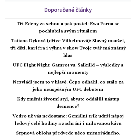
Doporučené články
Tři Edeny za sebou a pak postel: Ewa Farna se
pochlubila svým rituálem
Tatiana Dyková (dříve Vilhelmová): Slavný manžel,
tři děti, kariéra i výhra v show Tvoje tvář má známý
hlas
UFC Fight Night: Gamrot vs. Salkilld – výsledky a
nejlepší momenty
Nezvládl jsem to v hlavě. Čepo odhalil, co stálo za
jeho neúspěšným UFC debutem
Kdy změnit životní styl, abyste oddálili nástup
demence?
Vedro už vás nedostane: Geniální trik udrží nápoj
ledový celé hodiny a zachrání i milovanou kávu
Srpnová obloha předvede něco mimořádného.