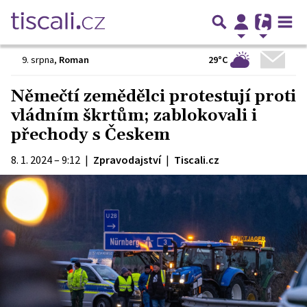
29°C
9. srpna
,
Roman
Němečtí zemědělci protestují proti
vládním škrtům; zablokovali i
přechody s Českem
8. 1. 2024 – 9:12
|
Zpravodajství
|
Tiscali.cz