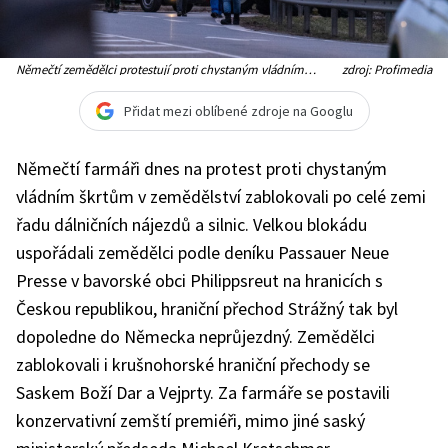
Němečtí zemědělci protestují proti chystaným vládním
zdroj: Profimedia
škrtům
Přidat mezi oblíbené zdroje na Googlu
Němečtí farmáři dnes na protest proti chystaným
vládním škrtům v zemědělství zablokovali po celé zemi
řadu dálničních nájezdů a silnic. Velkou blokádu
uspořádali zemědělci podle deníku Passauer Neue
Presse v bavorské obci Philippsreut na hranicích s
Českou republikou, hraniční přechod Strážný tak byl
dopoledne do Německa neprůjezdný. Zemědělci
zablokovali i krušnohorské hraniční přechody se
Saskem Boží Dar a Vejprty. Za farmáře se postavili
konzervativní zemští premiéři, mimo jiné saský