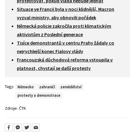
protestovat, pokud vláda nebude jednat
Situace ve Francii byla v noci klidnější, Macron
vyzval ministry, aby obnovili pořádek
Německá policie zakročila proti klimatickým
aktivistům z Poslední generace
Tisíce demonstrantů v centru Prahy žádaly co
nejrychlejší konec Fialovy vlády
Francouzská důchodová reforma vstoupila v
platnost, chystají se další protesty
Tagy:
Německo
zahraničí
zemědělství
protesty a demonstrace
Zdroje:
ČTK