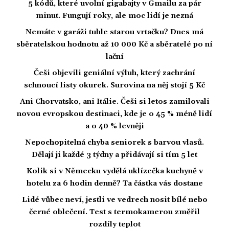
5 kódů, které uvolní gigabajty v Gmailu za pár
minut. Fungují roky, ale moc lidí je nezná
Nemáte v garáži tuhle starou vrtačku? Dnes má
sběratelskou hodnotu až 10 000 Kč a sběratelé po ní
lační
Češi objevili geniální výluh, který zachrání
schnoucí listy okurek. Surovina na něj stojí 5 Kč
Ani Chorvatsko, ani Itálie. Češi si letos zamilovali
novou evropskou destinaci, kde je o 45 % méně lidí
a o 40 % levněji
Nepochopitelná chyba seniorek s barvou vlasů.
Dělají ji každé 3 týdny a přidávají si tím 5 let
Kolik si v Německu vydělá uklízečka kuchyně v
hotelu za 6 hodin denně? Ta částka vás dostane
Lidé vůbec neví, jestli ve vedrech nosit bílé nebo
černé oblečení. Test s termokamerou změřil
rozdíly teplot