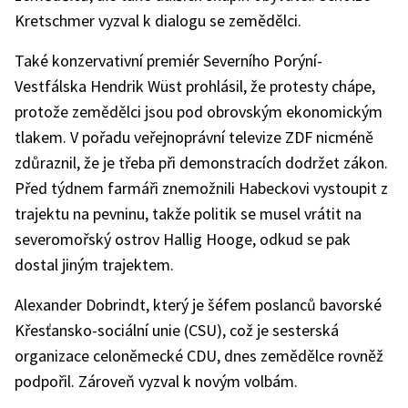
Kretschmer vyzval k dialogu se zemědělci.
Také konzervativní premiér Severního Porýní-
Vestfálska Hendrik Wüst prohlásil, že protesty chápe,
protože zemědělci jsou pod obrovským ekonomickým
tlakem. V pořadu veřejnoprávní televize ZDF nicméně
zdůraznil, že je třeba při demonstracích dodržet zákon.
Před týdnem farmáři znemožnili Habeckovi vystoupit z
trajektu na pevninu, takže politik se musel vrátit na
severomořský ostrov Hallig Hooge, odkud se pak
dostal jiným trajektem.
Alexander Dobrindt, který je šéfem poslanců bavorské
Křesťansko-sociální unie (CSU), což je sesterská
organizace celoněmecké CDU, dnes zemědělce rovněž
podpořil. Zároveň vyzval k novým volbám.