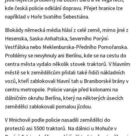
kde česká policie odklání dopravu. Přejet hranice lze
například v Hoře Svatého Šebestiána.
Blokády německá média hlásí z celé země, mimo jiné z
Hesenska, Saska-Anhaltska, Severního Porýní-
Vestfálska nebo Meklenburska-Předního Pomořanska.
Problémy se nevyhnuly ani Berlínu, kde se na cestu do
centra města vydalo několik stovek traktorů. V hlavním
městě se k zemědělcům přidali také řidiči nákladních
vozů, kteří zablokovali hlavní tah u Braniborské brány v
centru metropole. Policie varuje před kolonami na
dálničním okruhu Berlína, který na některých úsecích
zemědělci zablokovali pomalou jízdou.
V Mnichově podle policie nasadili zemědělci do
protestů asi 5500 traktorů. Na dálnici u Mohuče v