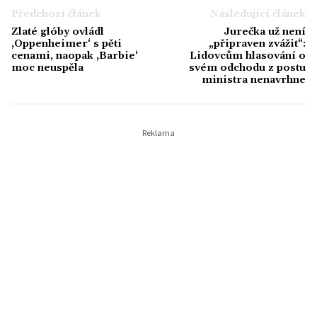
Předchozí článek
Následující článek
Zlaté glóby ovládl
Jurečka už není
‚Oppenheimer‘ s pěti
„připraven zvážit“:
cenami, naopak ‚Barbie‘
Lidovcům hlasování o
moc neuspěla
svém odchodu z postu
ministra nenavrhne