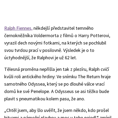
Ralph Fiennes,
někdejší představitel temného
černokněžníka Voldermorta z filmů o Harry Potterovi,
vyrazil dech novými fotkami, na kterých se pochlubil
svou tvrdou prací v posilovně. Výsledek je o to
úctyhodnější, že Ralphovi je už 62 let.
Tělesná proměna nepřišla jen tak z plezíru, Ralph cvičí
kvůli roli antického hrdiny: Ve snímku The Return hraje
samotného Odyssea, který se po dlouhé válce vrací
domů ke své Penelope. A Odysseus se asi těžko bude
plavit s pneumatikou kolem pasu, že ano.
„Chtěl jsem, aby šlo uvěřit, že jsem někdo, kdo prošel
bitvami a námořní plavbou a moc u toho nejedl,“ zmínil