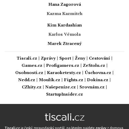
Hana Zagorová
Kazma Kazmitch
Kim Kardashian
Karlos Vémola
Marek Ztracený
Tiscali.cz
|
Zprávy
|
Sport
|
Ženy
|
Cestování
|
Games.cz
|
Profigamers.cz
|
ZeStolu.cz
|
Osobnosti.cz
|
Karaoketexty.cz
|
Úschovna.cz
|
Nedd.cz
|
Moulík.cz
|
Fights.cz
|
Dokina.cz
|
CZhity.cz
|
Našepeníze.cz
|
Srovnám.cz
|
StartupInsider.cz
Tiscali.cz
je český zpravodajský portál, na kterém najdete
zprávy
z domova