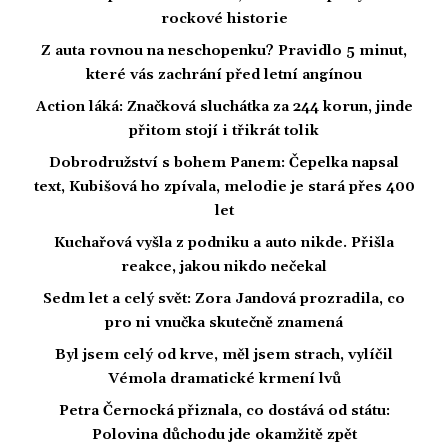
rockové historie
Z auta rovnou na neschopenku? Pravidlo 5 minut,
které vás zachrání před letní angínou
Action láká: Značková sluchátka za 244 korun, jinde
přitom stojí i třikrát tolik
Dobrodružství s bohem Panem: Čepelka napsal
text, Kubišová ho zpívala, melodie je stará přes 400
let
Kuchařová vyšla z podniku a auto nikde. Přišla
reakce, jakou nikdo nečekal
Sedm let a celý svět: Zora Jandová prozradila, co
pro ni vnučka skutečně znamená
Byl jsem celý od krve, měl jsem strach, vylíčil
Vémola dramatické krmení lvů
Petra Černocká přiznala, co dostává od státu:
Polovina důchodu jde okamžitě zpět