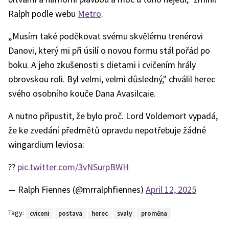
Ralph podle webu
Metro
.
„Musím také poděkovat svému skvělému trenérovi
Danovi, který mi při úsilí o novou formu stál pořád po
boku. A jeho zkušenosti s dietami i cvičením hrály
obrovskou roli. Byl velmi, velmi důsledný," chválil herec
svého osobního kouče Dana Avasilcaie.
A nutno připustit, že bylo proč. Lord Voldemort vypadá,
že ke zvedání předmětů opravdu nepotřebuje žádné
wingardium leviosa:
??
pic.twitter.com/3vNSurpBWH
— Ralph Fiennes (@mrralphfiennes)
April 12, 2025
Tagy:
cviceni
postava
herec
svaly
proměna