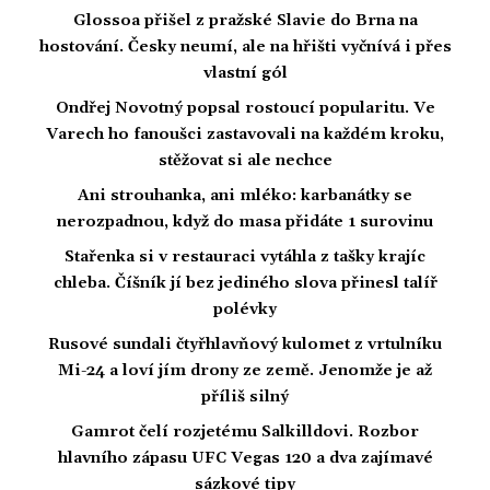
Glossoa přišel z pražské Slavie do Brna na
hostování. Česky neumí, ale na hřišti vyčnívá i přes
vlastní gól
Ondřej Novotný popsal rostoucí popularitu. Ve
Varech ho fanoušci zastavovali na každém kroku,
stěžovat si ale nechce
Ani strouhanka, ani mléko: karbanátky se
nerozpadnou, když do masa přidáte 1 surovinu
Stařenka si v restauraci vytáhla z tašky krajíc
chleba. Číšník jí bez jediného slova přinesl talíř
polévky
Rusové sundali čtyřhlavňový kulomet z vrtulníku
Mi-24 a loví jím drony ze země. Jenomže je až
příliš silný
Gamrot čelí rozjetému Salkilldovi. Rozbor
hlavního zápasu UFC Vegas 120 a dva zajímavé
sázkové tipy