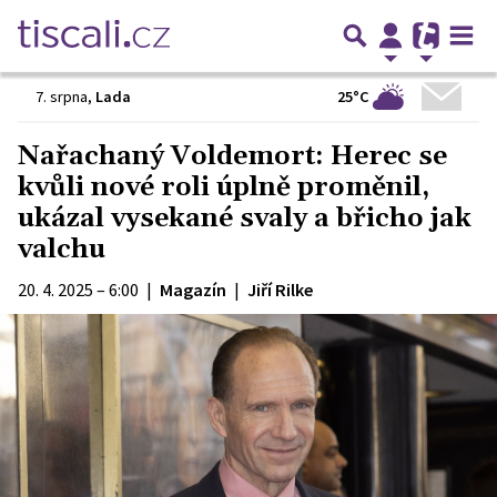
25°C
7. srpna
,
Lada
Nařachaný Voldemort: Herec se
kvůli nové roli úplně proměnil,
ukázal vysekané svaly a břicho jak
valchu
20. 4. 2025 – 6:00
|
Magazín
|
Jiří Rilke