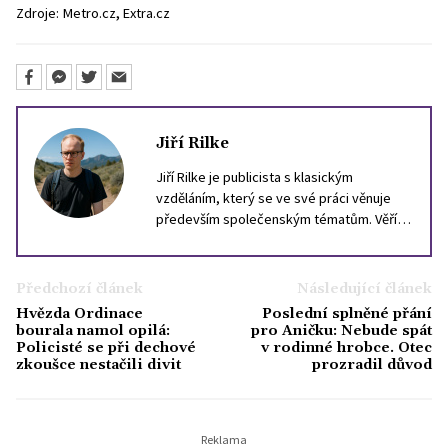
,
Zdroje:
Metro.cz
Extra.cz
Jiří Rilke
Jiří Rilke je publicista s klasickým
vzděláním, který se ve své práci věnuje
především společenským tématům. Věří,
že i složité otázky dneška lze
zprostředkovat srozumitelně, aniž by se
vytratil jejich význam. Ve volném čase rád
Předchozí článek
Následující článek
čte filozofii, zajímá se o dějiny Evropy a
Hvězda Ordinace
Poslední splněné přání
vždycky jej fascinoval svět celebrit, který
bourala namol opilá:
pro Aničku: Nebude spát
by podle něj posloužil pro nejednu
Policisté se při dechové
v rodinné hrobce. Otec
zkoušce nestačili divit
prozradil důvod
sociologickou studii.