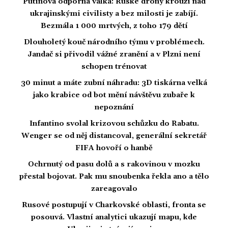
Putinova odporná válka: Ruské drony krouží nad
ukrajinskými civilisty a bez milosti je zabíjí.
Bezmála 1 000 mrtvých, z toho 179 dětí
Dlouholetý kouč národního týmu v problémech.
Jandač si přivodil vážné zranění a v Plzni není
schopen trénovat
30 minut a máte zubní náhradu: 3D tiskárna velká
jako krabice od bot mění návštěvu zubaře k
nepoznání
Infantino svolal krizovou schůzku do Rabatu.
Wenger se od něj distancoval, generální sekretář
FIFA hovoří o hanbě
Ochrnutý od pasu dolů a s rakovinou v mozku
přestal bojovat. Pak mu snoubenka řekla ano a tělo
zareagovalo
Rusové postupují v Charkovské oblasti, fronta se
posouvá. Vlastní analytici ukazují mapu, kde