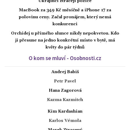
Ukrajinci ztrácejí pozice
MacBook za 349 Kč měsíčně a iPhone 17 za
polovinu ceny. Začal pronájem, který nemá
konkurenci
Orchidej u přímého slunce nikdy nepokvetou. Kdo
ji přesune na jedno konkrétní místo v bytě, má
květy do pár týdnů
O kom se mluví - Osobnosti.cz
Andrej Babiš
Petr Pavel
Hana Zagorová
Kazma Kazmitch
Kim Kardashian
Karlos Vémola
Marek Ztracený