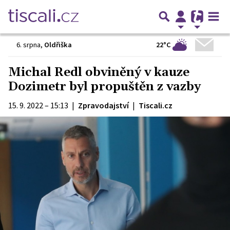
22°C
6. srpna
,
Oldřiška
Michal Redl obviněný v kauze
Dozimetr byl propuštěn z vazby
15. 9. 2022 – 15:13
|
Zpravodajství
|
Tiscali.cz