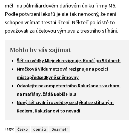
měl i na půlmiliardovém daňovém úniku firmy M5.
Podle potvrzení lékařů je ale tak nemocný, že není
schopen vnímat trestní řízení. Někteří policisté to
považovali za účelovou výmluvu z trestního stíhání.
Mohlo by vás zajímat
Šéf rozvědky Mlejnek rezignuje. Končí po 54 dnech
Mračková Vildumetzová rezignuje na pozici
místopředsedkyně sněmovny
Odvolejte nekompetentního Rakušana s vazbami
na mafiány, žádá Babiš Fialu
Nový šéf civilní rozvědky se stýkal se stíhaným
Redlem, Rakušanovi to nevadí
Tagy:
Česko
domácí
Dozimetr