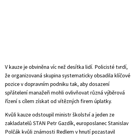
V kauze je obviněna víc než desítka lidí. Policisté tvrdí,
že organizovaná skupina systematicky obsadila klíčové
pozice v dopravním podniku tak, aby dosazení
spřátelení manažeři mohli ovlivňovat různá výběrová
řízení s cílem získat od vítězných firem úplatky.
Kvůli kauze odstoupil ministr školství a jeden ze
zakladatelů STAN Petr Gazdík, europoslanec Stanislav
Polčák kvůli známosti Redlem v hnutí pozastavil