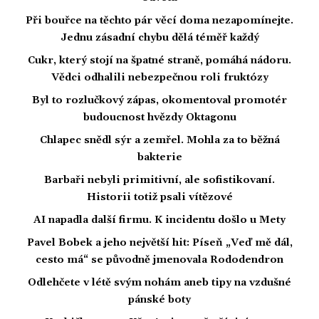
Při bouřce na těchto pár věcí doma nezapomínejte.
Jednu zásadní chybu dělá téměř každý
Cukr, který stojí na špatné straně, pomáhá nádoru.
Vědci odhalili nebezpečnou roli fruktózy
Byl to rozlučkový zápas, okomentoval promotér
budoucnost hvězdy Oktagonu
Chlapec snědl sýr a zemřel. Mohla za to běžná
bakterie
Barbaři nebyli primitivní, ale sofistikovaní.
Historii totiž psali vítězové
AI napadla další firmu. K incidentu došlo u Mety
Pavel Bobek a jeho největší hit: Píseň „Veď mě dál,
cesto má“ se původně jmenovala Rododendron
Odlehčete v létě svým nohám aneb tipy na vzdušné
pánské boty