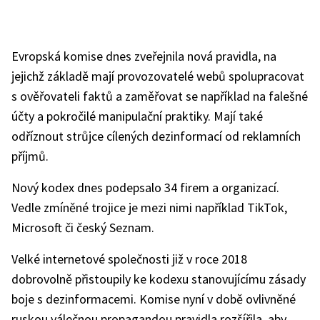
Evropská komise dnes zveřejnila nová pravidla, na
jejichž základě mají provozovatelé webů spolupracovat
s ověřovateli faktů a zaměřovat se například na falešné
účty a pokročilé manipulační praktiky. Mají také
odříznout strůjce cílených dezinformací od reklamních
příjmů.
Nový kodex dnes podepsalo 34 firem a organizací.
Vedle zmíněné trojice je mezi nimi například TikTok,
Microsoft či český Seznam.
Velké internetové společnosti již v roce 2018
dobrovolně přistoupily ke kodexu stanovujícímu zásady
boje s dezinformacemi. Komise nyní v době ovlivněné
ruskou válečnou propagandou pravidla rozšířila, aby