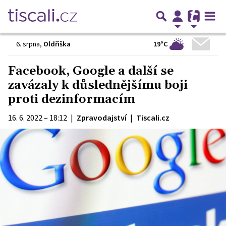
19°C
6. srpna
,
Oldřiška
Facebook, Google a další se
zavázaly k důslednějšímu boji
proti dezinformacím
16. 6. 2022 – 18:12
|
Zpravodajství
|
Tiscali.cz