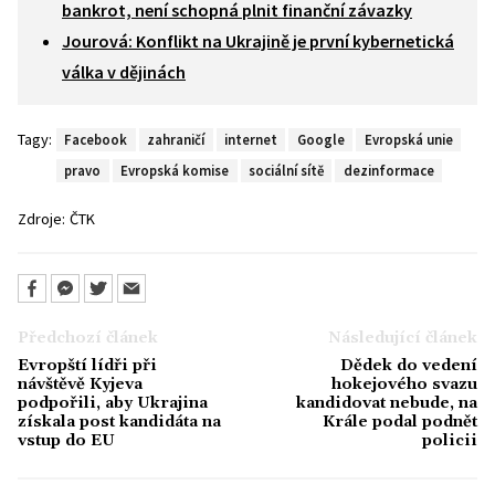
bankrot, není schopná plnit finanční závazky
Jourová: Konflikt na Ukrajině je první kybernetická
válka v dějinách
Tagy:
Facebook
zahraničí
internet
Google
Evropská unie
pravo
Evropská komise
sociální sítě
dezinformace
Zdroje:
ČTK
Předchozí článek
Následující článek
Evropští lídři při
Dědek do vedení
návštěvě Kyjeva
hokejového svazu
podpořili, aby Ukrajina
kandidovat nebude, na
získala post kandidáta na
Krále podal podnět
vstup do EU
policii