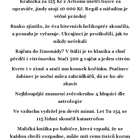
Krabička za 125 Kč z Actionu ušetří tisíce za
opraváře, jindy stojí 10 000 Kč. Regál s nářadím je
věčně prázdný
Rusko zjistilo, že éra bitevních helikoptér skončila,
a pomalu je vyřazuje. Ukrajinci je proškolili, jak to
nikdy nečekali
Rajčata do limonády? V Itálii je to klasika a chuť
předčí i citrónovku. Stačí 500 g rajčat a jeden citrón
Kvete i v zimě a stačí mu kousek kořínku. Ptačinec
žabinec je noční můra zahrádkářů, dá se ho ale
zbavit
Nejhloupější znamení zvěrokruhu: 4 hlupáci dle
astrologie
Ve vzduchu vydržel jen devět minut. Let Tu-154 se
115 lidmi skončil katastrofou
Maličká knížka po babičce, která vypadá, že se
každou chvíli rozpadne, může mít cenu tisíců korun