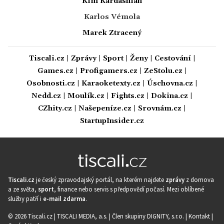
Kim Kardashian
Karlos Vémola
Marek Ztracený
Tiscali.cz
|
Zprávy
|
Sport
|
Ženy
|
Cestování
|
Games.cz
|
Profigamers.cz
|
ZeStolu.cz
|
Osobnosti.cz
|
Karaoketexty.cz
|
Úschovna.cz
|
Nedd.cz
|
Moulík.cz
|
Fights.cz
|
Dokina.cz
|
CZhity.cz
|
Našepeníze.cz
|
Srovnám.cz
|
StartupInsider.cz
Tiscali.cz
je český zpravodajský portál, na kterém najdete
zprávy
z domova
a ze světa,
sport
, finance nebo servis s předpovědí počasí. Mezi oblíbené
služby patří i
e-mail zdarma
.
© 2026 Tiscali.cz |
TISCALI MEDIA, a.s.
|
Člen skupiny DIGNITY, s.r.o.
|
Kontakt
|