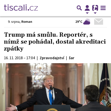
29°C
9. srpna
,
Roman
Trump má smůlu. Reportér, s
nímž se pohádal, dostal akreditaci
zpátky
16. 11. 2018 – 17:04
|
Zpravodajství
|
šar