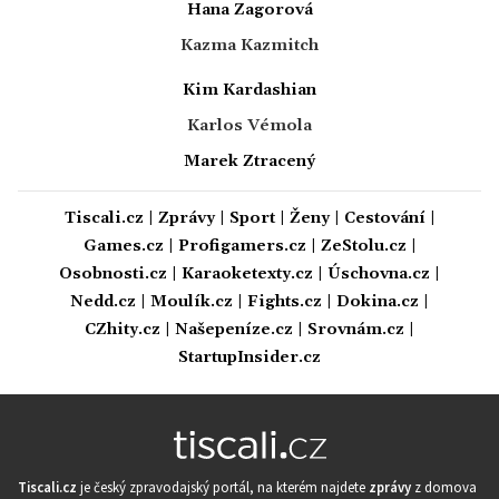
Hana Zagorová
Kazma Kazmitch
Kim Kardashian
Karlos Vémola
Marek Ztracený
Tiscali.cz
|
Zprávy
|
Sport
|
Ženy
|
Cestování
|
Games.cz
|
Profigamers.cz
|
ZeStolu.cz
|
Osobnosti.cz
|
Karaoketexty.cz
|
Úschovna.cz
|
Nedd.cz
|
Moulík.cz
|
Fights.cz
|
Dokina.cz
|
CZhity.cz
|
Našepeníze.cz
|
Srovnám.cz
|
StartupInsider.cz
Tiscali.cz
je český zpravodajský portál, na kterém najdete
zprávy
z domova