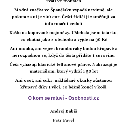
rvali ve frontách
Modrá značka ve Španělsku vypadá nevinně, ale
pokuta za ni je 200 eur. Čeští řidiči ji zaměňují za
informační ceduli
Kašlu na kupované majonézy. Ušlehala jsem tatarku,
co chutná jako z obchodu a vyjde na 30 Kč
Ani mouka, ani vejce: bramboráky budou křupavé a
nerozpadnou se, když do těsta přidáte 1 surovinu
Češi vyhazují klasické teflonové pánve. Nahrazují je
materiálem, který vydrží i 50 let
Ani ocet, ani cukr: nakládané okurky zůstanou
křupavé díky 1 věci, co běžně končí v koši
O kom se mluví - Osobnosti.cz
Andrej Babiš
Petr Pavel