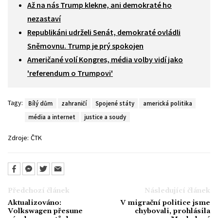
Až na nás Trump klekne, ani demokraté ho
nezastaví
Republikáni udrželi Senát, demokraté ovládli
Sněmovnu. Trump je prý spokojen
Američané volí Kongres, média volby vidí jako
'referendum o Trumpovi'
Tagy:
Bílý dům
zahraničí
Spojené státy
americká politika
média a internet
justice a soudy
Zdroje:
ČTK
Předchozí článek
Následující článek
Aktualizováno:
V migrační politice jsme
Volkswagen přesune
chybovali, prohlásila