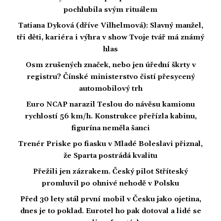
pochlubila svým rituálem
Tatiana Dyková (dříve Vilhelmová): Slavný manžel,
tři děti, kariéra i výhra v show Tvoje tvář má známý
hlas
Osm zrušených značek, nebo jen úřední škrty v
registru? Čínské ministerstvo čistí přesycený
automobilový trh
Euro NCAP narazil Teslou do návěsu kamionu
rychlostí 56 km/h. Konstrukce přeřízla kabinu,
figurína neměla šanci
Trenér Priske po fiasku v Mladé Boleslavi přiznal,
že Sparta postrádá kvalitu
Přežili jen zázrakem. Český pilot Stříteský
promluvil po ohnivé nehodě v Polsku
Před 30 lety stál první mobil v Česku jako ojetina,
dnes je to poklad. Eurotel ho pak dotoval a lidé se