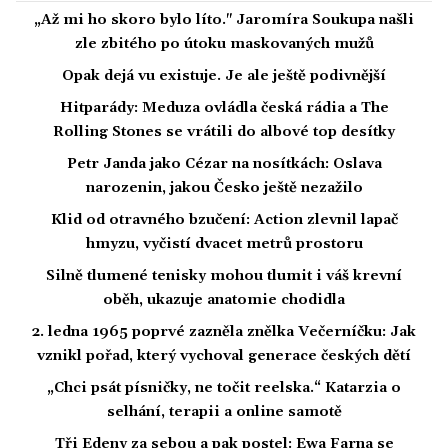
„Až mi ho skoro bylo líto." Jaromíra Soukupa našli
zle zbitého po útoku maskovaných mužů
Opak dejá vu existuje. Je ale ještě podivnější
Hitparády: Meduza ovládla česká rádia a The
Rolling Stones se vrátili do albové top desítky
Petr Janda jako Cézar na nosítkách: Oslava
narozenin, jakou Česko ještě nezažilo
Klid od otravného bzučení: Action zlevnil lapač
hmyzu, vyčistí dvacet metrů prostoru
Silně tlumené tenisky mohou tlumit i váš krevní
oběh, ukazuje anatomie chodidla
2. ledna 1965 poprvé zazněla znělka Večerníčku: Jak
vznikl pořad, který vychoval generace českých dětí
„Chci psát písničky, ne točit reelska.“ Katarzia o
selhání, terapii a online samotě
Tři Edeny za sebou a pak postel: Ewa Farna se