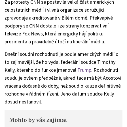
Za protesty CNN se postavila velká část amerických
celostátních médií i vlivná organizace sdružující
zpravodaje akreditované v Bílém domě. Překvapivé
podpory se CNN dostalo i ze strany konzervativní
televize Fox News, která energicky hájí politiku
prezidenta a pravidelně útočí na liberální média.
Dnešní soudní rozhodnutí je podle amerických médií o
to zajímavější, že ho vydal federální soudce Timothy
Kelly, kterého do funkce jmenoval
Trump
. Rozhodnutí
soudu je ovšem předběžné, akreditace má být Acostovi
vrácena dočasně do doby, než soud o kauze definitivně
rozhodne v řádném řízení. Jeho datum soudce Kelly
dosud nestanovil.
Mohlo by vás zajímat