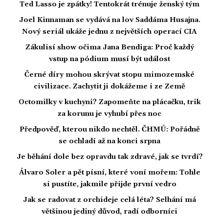
Ted Lasso je zpátky! Tentokrát trénuje ženský tým
Joel Kinnaman se vydává na lov Saddáma Husajna.
Nový seriál ukáže jednu z největších operací CIA
Zákulisí show očima Jana Bendiga: Proč každý
vstup na pódium musí být událost
Černé díry mohou skrývat stopu mimozemské
civilizace. Zachytit ji dokážeme i ze Země
Octomilky v kuchyni? Zapomeňte na plácačku, trik
za korunu je vyhubí přes noc
Předpověď, kterou nikdo nechtěl. ČHMÚ: Pořádně
se ochladí až na konci srpna
Je běhání dole bez opravdu tak zdravé, jak se tvrdí?
Álvaro Soler a pět písní, které voní mořem: Tohle
si pustíte, jakmile přijde první vedro
Jak se radovat z orchideje celá léta? Selhání má
většinou jediný důvod, radí odborníci