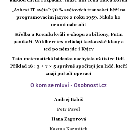
každou chvíli rozpadne, může mít cenu tisíců korun
„Azbest IT světa“: 70 % světových transakcí běží na
programovacím jazyce z roku 1959. Nikdo ho
neumí nahradit
Střelba u Kremlu kvůli e-shopu za biliony, Putin
panikaří. Wildberries ovládají kavkazské klany a
teď po něm jde i Kyjev
Tato matematická hádanka nachytala už tisíce lidí.
Příklad 18 : 3 + 7 × 5 správně spočítají jen lidé, kteří
znají pořadí operací
O kom se mluví - Osobnosti.cz
Andrej Babiš
Petr Pavel
Hana Zagorová
Kazma Kazmitch