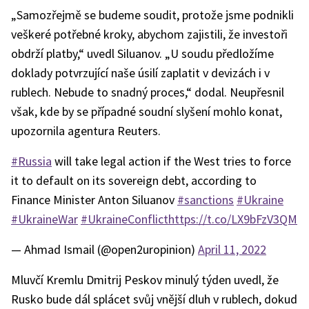
„Samozřejmě se budeme soudit, protože jsme podnikli
veškeré potřebné kroky, abychom zajistili, že investoři
obdrží platby,“ uvedl Siluanov. „U soudu předložíme
doklady potvrzující naše úsilí zaplatit v devizách i v
rublech. Nebude to snadný proces,“ dodal. Neupřesnil
však, kde by se případné soudní slyšení mohlo konat,
upozornila agentura Reuters.
#Russia
will take legal action if the West tries to force
it to default on its sovereign debt, according to
Finance Minister Anton Siluanov
#sanctions
#Ukraine
#UkraineWar
#UkraineConflict
https://t.co/LX9bFzV3QM
— Ahmad Ismail (@open2uropinion)
April 11, 2022
Mluvčí Kremlu Dmitrij Peskov minulý týden uvedl, že
Rusko bude dál splácet svůj vnější dluh v rublech, dokud