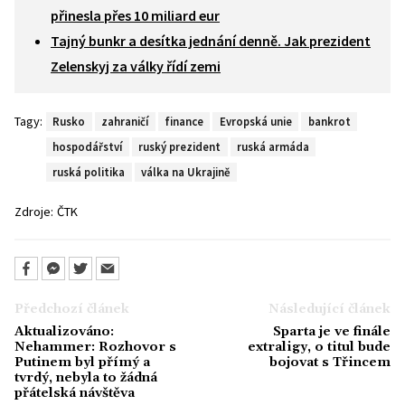
přinesla přes 10 miliard eur
Tajný bunkr a desítka jednání denně. Jak prezident
Zelenskyj za války řídí zemi
Tagy:
Rusko
zahraničí
finance
Evropská unie
bankrot
hospodářství
ruský prezident
ruská armáda
ruská politika
válka na Ukrajině
Zdroje:
ČTK
Předchozí článek
Následující článek
Aktualizováno:
Sparta je ve finále
Nehammer: Rozhovor s
extraligy, o titul bude
Putinem byl přímý a
bojovat s Třincem
tvrdý, nebyla to žádná
přátelská návštěva