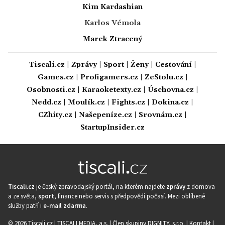
Kim Kardashian
Karlos Vémola
Marek Ztracený
Tiscali.cz
|
Zprávy
|
Sport
|
Ženy
|
Cestování
|
Games.cz
|
Profigamers.cz
|
ZeStolu.cz
|
Osobnosti.cz
|
Karaoketexty.cz
|
Úschovna.cz
|
Nedd.cz
|
Moulík.cz
|
Fights.cz
|
Dokina.cz
|
CZhity.cz
|
Našepeníze.cz
|
Srovnám.cz
|
StartupInsider.cz
Tiscali.cz
je český zpravodajský portál, na kterém najdete
zprávy
z domova
a ze světa,
sport
, finance nebo servis s předpovědí počasí. Mezi oblíbené
služby patří i
e-mail zdarma
.
© 2026 Tiscali.cz |
TISCALI MEDIA, a.s.
|
Člen skupiny DIGNITY, s.r.o.
|
Kontakt
|