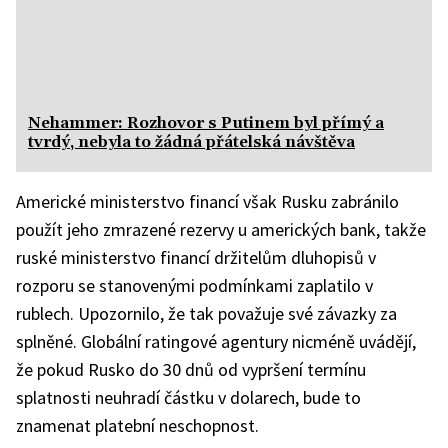
Nehammer: Rozhovor s Putinem byl přímý a
tvrdý, nebyla to žádná přátelská návštěva
Americké ministerstvo financí však Rusku zabránilo
použít jeho zmrazené rezervy u amerických bank, takže
ruské ministerstvo financí držitelům dluhopisů v
rozporu se stanovenými podmínkami zaplatilo v
rublech. Upozornilo, že tak považuje své závazky za
splněné. Globální ratingové agentury nicméně uvádějí,
že pokud Rusko do 30 dnů od vypršení termínu
splatnosti neuhradí částku v dolarech, bude to
znamenat platební neschopnost.