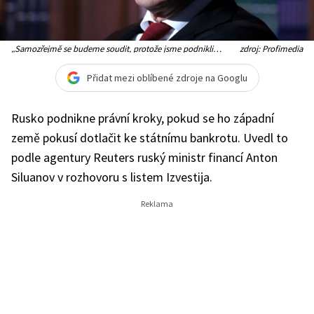
„Samozřejmě se budeme soudit, protože jsme podnikli
zdroj: Profimedia
veškeré potřebné kroky, abychom zajistili, že investoři obdrží
platby,“ uvedl ruský ministr financí Siluanov
Přidat mezi oblíbené zdroje na Googlu
Rusko podnikne právní kroky, pokud se ho západní
země pokusí dotlačit ke státnímu bankrotu. Uvedl to
podle agentury Reuters ruský ministr financí Anton
Siluanov v rozhovoru s listem Izvestija.