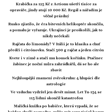
Krabička za 125 Kč z Actionu ušetří tisíce za
opraváře, jindy stojí 10 000 Kč. Regál s nářadím je
věčně prázdný
Rusko zjistilo, že éra bitevních helikoptér skončila,
a pomalu je vyřazuje. Ukrajinci je proškolili, jak to
nikdy nečekali
Rajčata do limonády? V Itálii je to klasika a chuť
předčí i citrónovku. Stačí 500 g rajčat a jeden citrón
Kvete i v zimě a stačí mu kousek kořínku. Ptačinec
žabinec je noční můra zahrádkářů, dá se ho ale
zbavit
Nejhloupější znamení zvěrokruhu: 4 hlupáci dle
astrologie
Ve vzduchu vydržel jen devět minut. Let Tu-154 se
115 lidmi skončil katastrofou
Maličká knížka po babičce, která vypadá, že se