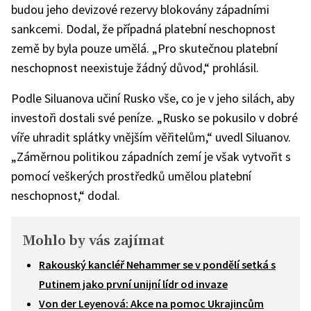
budou jeho devizové rezervy blokovány západními
sankcemi. Dodal, že případná platební neschopnost
země by byla pouze umělá. „Pro skutečnou platební
neschopnost neexistuje žádný důvod,“ prohlásil.
Podle Siluanova učiní Rusko vše, co je v jeho silách, aby
investoři dostali své peníze. „Rusko se pokusilo v dobré
víře uhradit splátky vnějším věřitelům,“ uvedl Siluanov.
„Záměrnou politikou západních zemí je však vytvořit s
pomocí veškerých prostředků umělou platební
neschopnost,“ dodal.
Mohlo by vás zajímat
Rakouský kancléř Nehammer se v pondělí setká s
Putinem jako první unijní lídr od invaze
Von der Leyenová: Akce na pomoc Ukrajincům