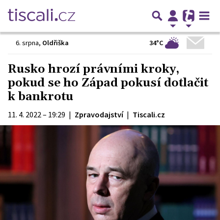
34°C
6. srpna
,
Oldřiška
Rusko hrozí právními kroky,
pokud se ho Západ pokusí dotlačit
k bankrotu
11. 4. 2022 – 19:29
|
Zpravodajství
|
Tiscali.cz