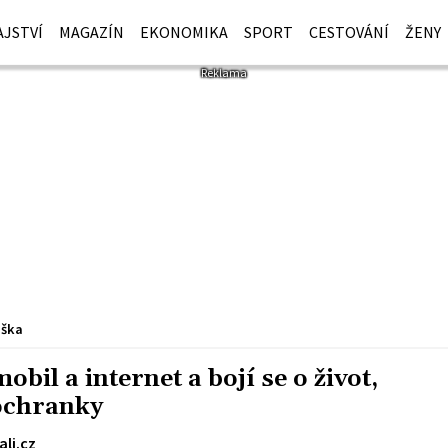
JSTVÍ
MAGAZÍN
EKONOMIKA
SPORT
CESTOVÁNÍ
ŽENY
iška
obil a internet a bojí se o život,
 ochranky
ali.cz