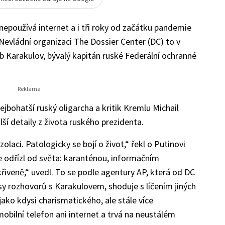
 nepoužívá internet a i tři roky od začátku pandemie
Nevládní organizaci The Dossier Center (DC) to v
 Karakulov, bývalý kapitán ruské Federální ochranné
nejbohatší ruský oligarcha a kritik Kremlu Michail
lší detaily z života ruského prezidenta.
zolaci. Patologicky se bojí o život,“ řekl o Putinovi
 odřízl od světa: karanténou, informačním
iveně,“ uvedl. To se podle agentury AP, která od DC
y rozhovorů s Karakulovem, shoduje s líčením jiných
í jako kdysi charismatického, ale stále více
obilní telefon ani internet a trvá na neustálém