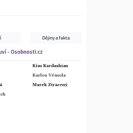
í
Dějiny a fakta
ví - Osobnosti.cz
Kim Kardashian
Karlos Vémola
á
Marek Ztracený
tch