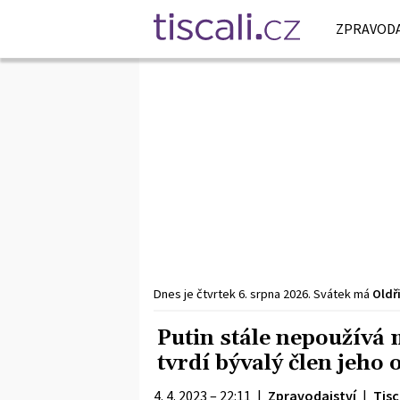
ZPRAVODA
Dnes je
čtvrtek
6. srpna
2026
.
Svátek má
Oldř
Putin stále nepoužívá m
tvrdí bývalý člen jeho
4. 4. 2023 – 22:11
|
Zpravodajství
|
Tisc