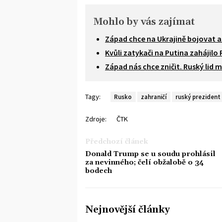
Mohlo by vás zajímat
Západ chce na Ukrajině bojovat až
Kvůli zatykači na Putina zahájilo
Západ nás chce zničit. Ruský lid 
Tagy:
Rusko
zahraničí
ruský prezident
Zdroje:
ČTK
Předchozí článek
Donald Trump se u soudu prohlásil
za nevinného; čelí obžalobě o 34
bodech
Nejnovější články