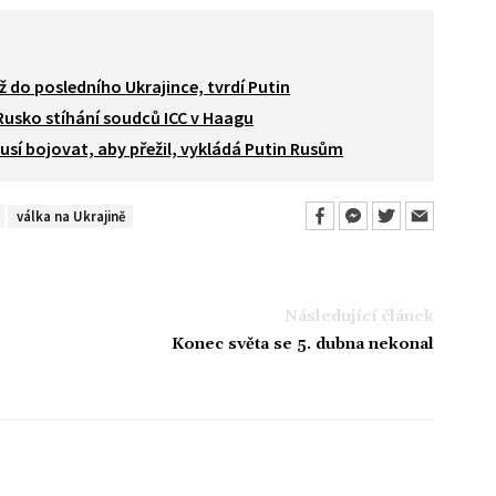
 do posledního Ukrajince, tvrdí Putin
 Rusko stíhání soudců ICC v Haagu
musí bojovat, aby přežil, vykládá Putin Rusům
válka na Ukrajině
Následující článek
Konec světa se 5. dubna nekonal