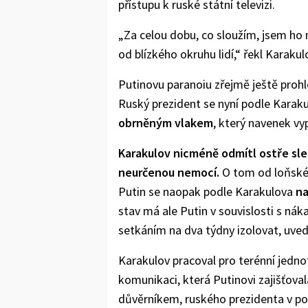
přístupu k ruské státní televizi.
„Za celou dobu, co sloužím, jsem ho 
od blízkého okruhu lidí,“ řekl Karakul
Putinovu paranoiu zřejmě ještě prohl
Ruský prezident se nyní podle Karak
obrněným vlakem
, který navenek vy
Karakulov nicméně odmítl ostře sled
neurčenou nemocí.
O tom od loňskéh
Putin se naopak podle Karakulova
na
stav má ale Putin v souvislosti s ná
setkáním na dva týdny izolovat, uved
Karakulov pracoval pro terénní jedno
komunikaci, která Putinovi zajišťoval
důvěrníkem, ruského prezidenta v pos