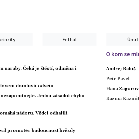
uriozity
Fotbal
Úmrt
O kom se mlu
 naruby. Čeká je štěstí, odměna i
Andrej Babiš
Petr Pavel
radovem domluvit odvetu
Hana Zagorov
a nezapomínejte. Jednu zásadní chybu
Kazma Kazmi
 pomáhá nádoru. Vědci odhalili
oval promotér budoucnost hvězdy