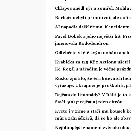
Chlapec snědl sýr a zemřel. Mohla 
Barbaři nebyli primitivní, ale sofis
AI napadla další firmu. K incidentu
Pavel Bobek a jeho největší hit: P
jmenovala Rododendron
Odlehčete v létě svým nohám aneb 
Krabička za 125 Kč z Actionu ušetří 
Kč. Regál s nářadím je věčně prázd
Rusko zjistilo, že éra bitevních he
vyřazuje. Ukrajinci je proškolili, j
Rajčata do limonády? V Itálii je to 
Stačí 500 g rajčat a jeden citrón
Kvete i v zimě a stačí mu kousek ko
můra zahrádkářů, dá se ho ale zbav
Nejhloupější znamení zvěrokruhu: 4