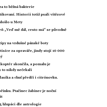
za to běžná bakterie
tikovaní. Historii totiž psali vítězové
 došlo u Mety
íseň „Veď mě dál, cesto má“ se původně
tipy na vzdušné pánské boty
tisíce za opraváře, jindy stojí 10 000
ný
likoptér skončila, a pomalu je
ak to nikdy nečekali
klasika a chuť předčí i citrónovku.
řínku. Ptačinec žabinec je noční
it
 hlupáci dle astrologie