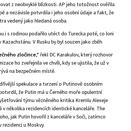
vat z neobvyklé blízkosti. AP jeho totožnost ověřila
ě a nezávisle potvrdila i jeho osobní údaje a fakt, že
itra vedený jako hledaná osoba.
u i s rodinou podařilo utéct do Turecka poté, co loni
v Kazachstánu. V Rusku by byl souzen jako zběh.
lečného zločince
,“ řekl DC Karakulov, který rozhovor
ce ho zveřejnila ve chvíli, kdy se ujistila, že už v
krývá na bezpečném místě.
dřívější spekulace a tvrzení o Putinově osobním
potvrdil, že Putin má u Černého moře opulentní
vyšetřování týmu vězněného kritika Kremlu Alexeje
á v několika rezidencích identické kanceláře. The
oho, jak Putin hovořil z kanceláře v Soči, zatímco
 v rezidenci u Moskvy.