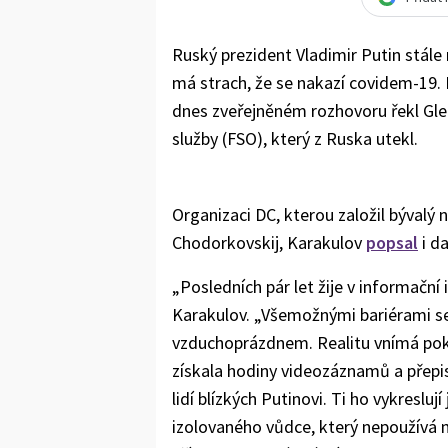
Ruský prezident Vladimir Putin stále
má strach, že se nakazí covidem-19. 
dnes zveřejněném rozhovoru řekl Gleb
služby (FSO), který z Ruska utekl.
Organizaci DC, kterou založil bývalý 
Chodorkovskij, Karakulov
popsal
i da
„Posledních pár let žije v informační i
Karakulov. „Všemožnými bariérami se
vzduchoprázdnem. Realitu vnímá pokř
získala hodiny videozáznamů a přepis
lidí blízkých Putinovi. Ti ho vykresluj
izolovaného vůdce, který nepoužívá m