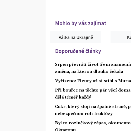
Mohlo by vás zajímat
Válka na Ukrajině
K
Doporučené články
Srpen převrátí život třem znamením
změna, na kterou dlouho čekala
Vyřízeno: Fleury už si stihl s Mu
Při bouřce na těchto pár věcí dom
dělá téměř každý
Cukr, který stojí na špatné straně,
nebezpečnou roli fruktózy
Byl to rozlučkový zápas, okoment
Oktagonu