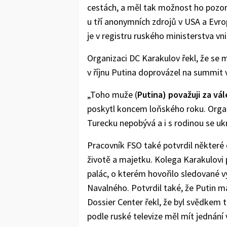
cestách, a měl tak možnost ho pozoro
u tří anonymních zdrojů v USA a Evrop
je v registru ruského ministerstva vn
Organizaci DC Karakulov řekl, že se m
v říjnu Putina doprovázel na summit 
„Toho muže (
Putina) považuji za vá
poskytl koncem loňského roku. Organiza
Turecku nepobývá a i s rodinou se u
Pracovník FSO také potvrdil některé 
životě a majetku. Kolega Karakulovi 
palác, o kterém hovořilo sledované 
Navalného. Potvrdil také, že Putin m
Dossier Center řekl, že byl svědkem t
podle ruské televize měl mít jednání