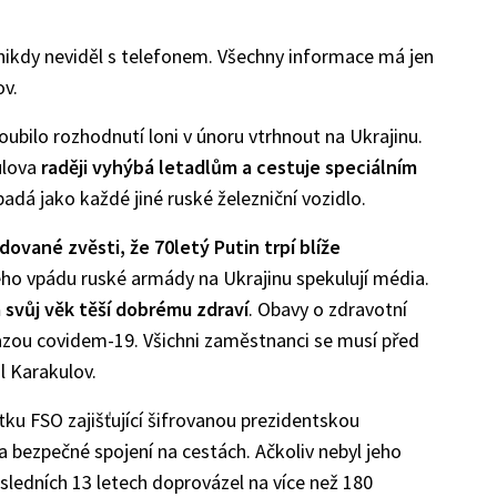
nikdy neviděl s telefonem. Všechny informace má jen
ov.
oubilo rozhodnutí loni v únoru vtrhnout na Ukrajinu.
ulova
raději vyhýbá letadlům a cestuje speciálním
padá jako každé jiné ruské železniční vozidlo.
ované zvěsti, že 70letý Putin trpí blíže
o vpádu ruské armády na Ukrajinu spekulují média.
 svůj věk těší dobrému zdraví
. Obavy o zdravotní
kazou covidem-19. Všichni zaměstnanci se musí před
l Karakulov.
tku FSO zajišťující šifrovanou prezidentskou
a bezpečné spojení na cestách. Ačkoliv nebyl jeho
ledních 13 letech doprovázel na více než 180