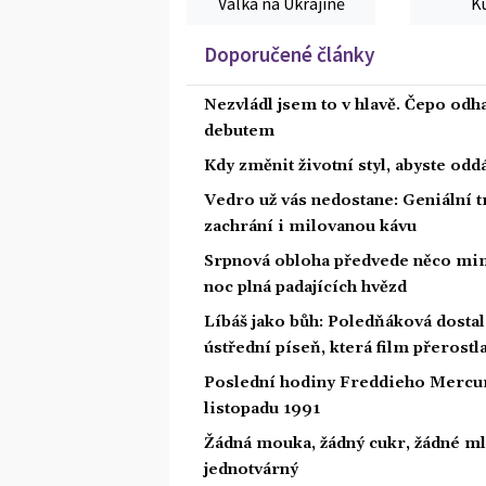
Válka na Ukrajině
K
Doporučené články
Nezvládl jsem to v hlavě. Čepo odh
debutem
Kdy změnit životní styl, abyste od
Vedro už vás nedostane: Geniální t
zachrání i milovanou kávu
Srpnová obloha předvede něco mim
noc plná padajících hvězd
Líbáš jako bůh: Poledňáková dostal
ústřední píseň, která film přerostl
Poslední hodiny Freddieho Mercury
listopadu 1991
Žádná mouka, žádný cukr, žádné ml
jednotvárný