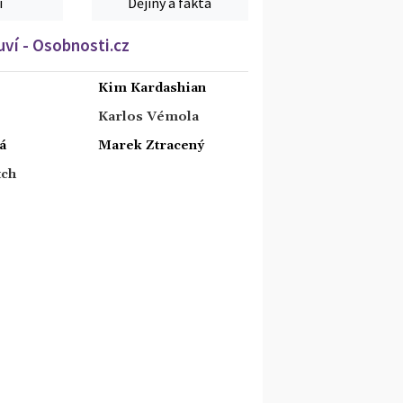
í
Dějiny a fakta
ví - Osobnosti.cz
Kim Kardashian
Karlos Vémola
á
Marek Ztracený
tch