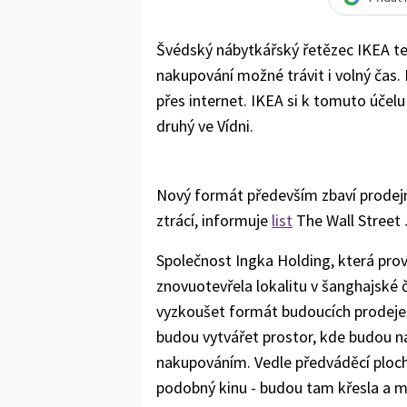
Švédský nábytkářský řetězec IKEA te
nakupování možné trávit i volný čas.
přes internet. IKEA si k tomuto účelu
druhý ve Vídni.
Nový formát především zbaví prodejnu
ztrácí, informuje
list
The Wall Street 
Společnost Ingka Holding, která prov
znovuotevřela lokalitu v šanghajské č
vyzkoušet formát budoucích prodejen.
budou vytvářet prostor, kde budou náv
nakupováním. Vedle předváděcí ploc
podobný kinu - budou tam křesla a m