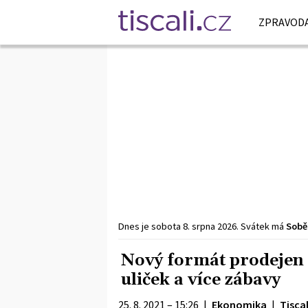
ZPRAVODA
Dnes je
sobota
8. srpna
2026
.
Svátek má
Sobě
Nový formát prodejen
uliček a více zábavy
25. 8. 2021 – 15:26
|
Ekonomika
|
Tiscal