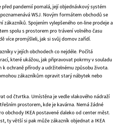
je před pandemií pomalá, její objednávkový systém
dný, poznamenává WSJ. Novým formátem obchodů se
ení zákazníků. Spojením vylepšeného on-line prodeje a
tem spolu s prostorem pro trávení volného času
dě více promýšleli, jak si svůj domov zařídí.
azníky v jejích obchodech co nejdéle. Počítá
ací, které ukážou, jak připravovat pokrmy v souladu
ím k ochraně přírody a udržitelnému způsobu života.
 pomohou zákazníkům opravit starý nábytek nebo
at od čtvrtka. Umístěna je vedle vlakového nádraží
třešním prostorem, kde je kavárna. Nemá žádné
é pro obchody IKEA postavené daleko od center měst.
t, ty větší si pak může zákazník objednat a IKEA