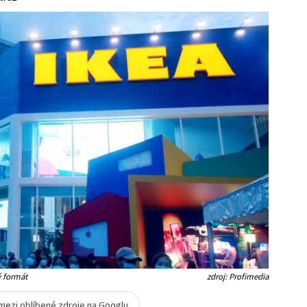
ý formát
zdroj: Profimedia
 mezi oblíbené zdroje na Googlu