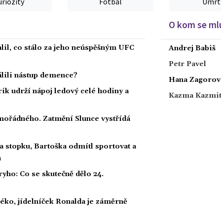
uriozity
Fotbal
Úmrt
O kom se mlu
alil, co stálo za jeho neúspěšným UFC
Andrej Babiš
Petr Pavel
dálili nástup demence?
Hana Zagorov
rik udrží nápoj ledový celé hodiny a
Kazma Kazmi
ořádného. Zatmění Slunce vystřídá
a stopku, Bartoška odmítl sportovat a
a
ho: Co se skutečně dělo 24.
éko, jídelníček Ronalda je záměrně