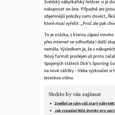
Švédský nábytkářský řetězec si je do
nakupovat on-line. Případně ani jinou
objemnější položky sami dovézt, řík
které musí vyřešit: „Proč ale pak ch
To je otázka, s kterou zápasí mnoho
přes internet se odhodlala i další sk
neměla. Výsledkem je, že v nákupních
Nový formát prodejen už proto začal
Spojených státech Dick’s Sporting Goo
na nové zážitky - třeba vyzkoušet si h
lezeckou stěnu.
Mohlo by vás zajímat
Znelíbil se vám váš starý nábytek?
Jak vypadají IKEA domky pro uprc