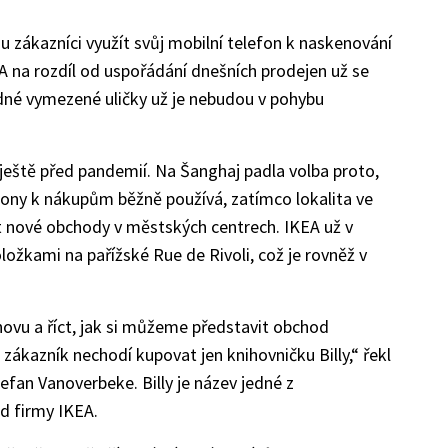
 zákazníci využít svůj mobilní telefon k naskenování
. A na rozdíl od uspořádání dnešních prodejen už se
dné vymezené uličky už je nebudou v pohybu
ještě před pandemií. Na Šanghaj padla volba proto,
fony k nákupům běžně používá, zatímco lokalita ve
at nové obchody v městských centrech. IKEA už v
ožkami na pařížské Rue de Rivoli, což je rovněž v
znovu a říct, jak si můžeme představit obchod
zákazník nechodí kupovat jen knihovničku Billy,“ řekl
fan Vanoverbeke. Billy je název jedné z
d firmy IKEA.