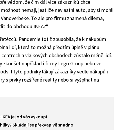
bře vědom, že čím dál více zákazníků chce
 možnost nemají, jestliže nevlastní auto, aby si mohli
á Vanoverbeke. To ale pro firmu znamená dilema,
odit do obchodu IKEA?“
 řetězců. Pandemie totiž způsobila, že k nákupům
upina lidí, která to možná předtím úplně v plánu
 centrech a vlajkových obchodech zůstalo méně lidí.
y zkoušet například i firmy Lego Group nebo ve
ds. I tyto podniky lákají zákazníky vedle nákupů i
ry s prvky rozšířené reality nebo si vyšplhat na
 IKEA jej od vás vykoupí
hlíky? Skládají se překvapivě snadno