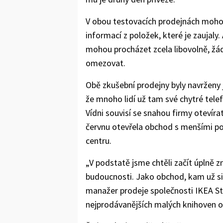
V obou testovacích prodejnách mohou
informací z položek, které je zaujaly
mohou procházet zcela libovolně, žá
omezovat.
Obě zkušební prodejny byly navrženy 
že mnoho lidí už tam své chytré tele
Vídni souvisí se snahou firmy otevír
červnu otevřela obchod s menšími pol
centru.
„V podstatě jsme chtěli začít úplně 
budoucnosti. Jako obchod, kam už si 
manažer prodeje společnosti IKEA Ste
nejprodávanějších malých knihoven o