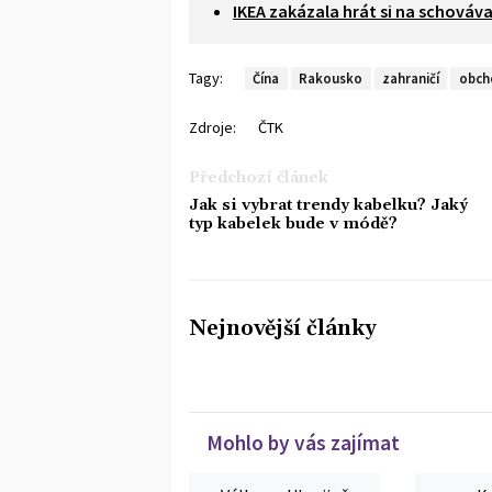
IKEA zakázala hrát si na schová
Tagy:
Čína
Rakousko
zahraničí
obch
Zdroje:
ČTK
Předchozí článek
Jak si vybrat trendy kabelku? Jaký
typ kabelek bude v módě?
Nejnovější články
Mohlo by vás zajímat