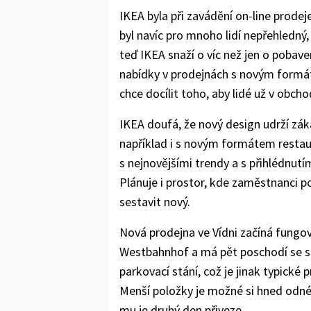
IKEA byla při zavádění on-line prode
byl navíc pro mnoho lidí nepřehle
teď IKEA snaží o víc než jen o pobav
nabídky v prodejnách s novým formá
chce docílit toho, aby lidé už v obcho
IKEA doufá, že nový design udrží zák
například i s novým formátem restaur
s nejnovějšími trendy a s přihlédnut
Plánuje i prostor, kde zaměstnanci
sestavit nový.
Nová prodejna ve Vídni začíná fungov
Westbahnhof a má pět poschodí se s
parkovací stání, což je jinak typick
Menší položky je možné si hned odnés
mu je druhý den přiveze.