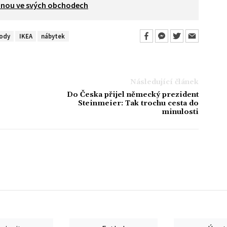
vanou ve svých obchodech
ody
IKEA
nábytek
Následující článek
Do Česka přijel německý prezident
Steinmeier: Tak trochu cesta do
minulosti