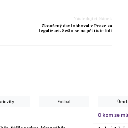
Následující článek
Zkouřený dav lobboval v Praze za
legalizaci. Sešlo se na pět tisíc lidí
uriozity
Fotbal
Úmrt
O kom se mlu