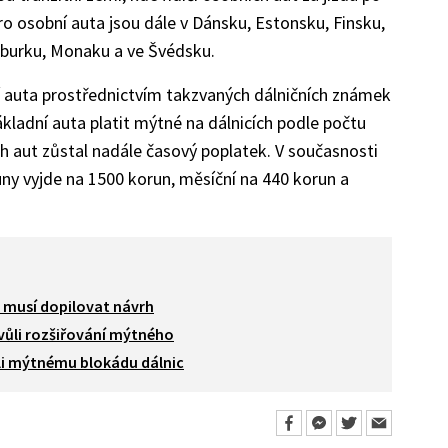
pro osobní auta jsou dále v Dánsku, Estonsku, Finsku,
burku, Monaku a ve Švédsku.
í auta prostřednictvím takzvaných dálničních známek
kladní auta platit mýtné na dálnicích podle počtu
h aut zůstal nadále časový poplatek. V současnosti
uny vyjde na 1500 korun, měsíční na 440 korun a
 musí dopilovat návrh
kvůli rozšiřování mýtného
ůli mýtnému blokádu dálnic