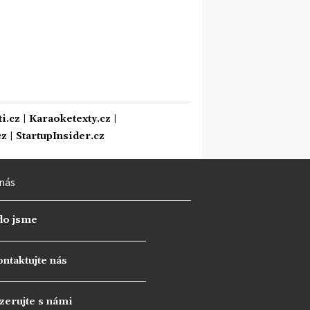
i.cz
|
Karaoketexty.cz
|
cz
|
StartupInsider.cz
nás
do jsme
ntaktujte nás
zerujte s námi