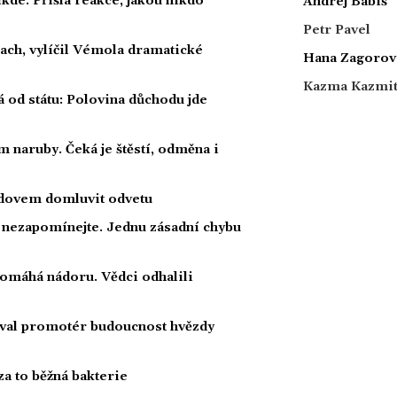
kde. Přišla reakce, jakou nikdo
Andrej Babiš
Petr Pavel
rach, vylíčil Vémola dramatické
Hana Zagorov
Kazma Kazmi
á od státu: Polovina důchodu jde
 naruby. Čeká je štěstí, odměna i
radovem domluvit odvetu
a nezapomínejte. Jednu zásadní chybu
 pomáhá nádoru. Vědci odhalili
oval promotér budoucnost hvězdy
za to běžná bakterie