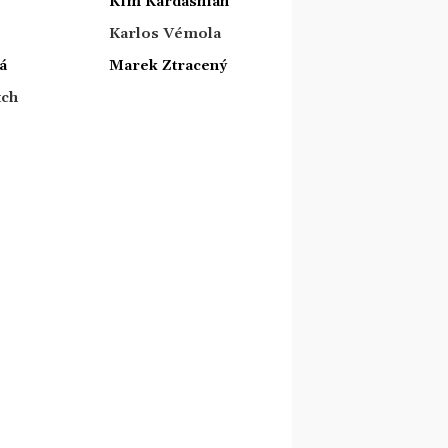
Kim Kardashian
Karlos Vémola
á
Marek Ztracený
tch