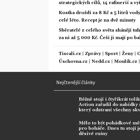
strategických cílů, 14 rafinerií a v
Kostka droždí za 8 Kč a 5 litrů vody
celé léto. Recept je na dvě minuty
Sběratelé z celého světa shánějí tu
za ni až 5 000 Kč. Češi ji mají po b
Tiscali.cz
|
Zprávy
|
Sport
|
Ženy
|
C
Úschovna.cz
|
Nedd.cz
|
Moulík.cz
Nejčtenější články
Běžně stojí i čtyřikrát tolik
Action zařadil do nabídky s
který odstraní všechny sk
Mělo to být pohádkové mě
pro boháče. Dnes tu stojí j
děsivé ruiny