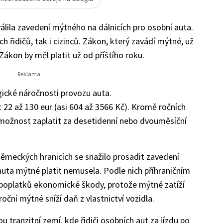
lila zavedení mýtného na dálnicích pro osobní auta.
 řidičů, tak i cizinců. Zákon, který zavádí mýtné, už
Zákon by měl platit už od příštího roku.
gické náročnosti provozu auta.
 22 až 130 eur (asi 604 až 3566 Kč). Kromě ročních
 možnost zaplatit za desetidenní nebo dvouměsíční
německých hranicích se snažilo prosadit zavedení
 auta mýtné platit nemusela. Podle nich příhraničním
h poplatků ekonomické škody, protože mýtné zatíží
roční mýtné sníží daň z vlastnictví vozidla.
 tranzitní zemí, kde řidiči osobních aut za jízdu po