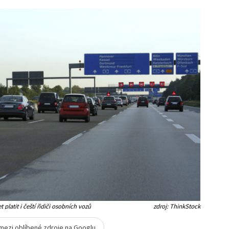
platit i čeští řidiči osobních vozů
zdroj: ThinkStock
 mezi oblíbené zdroje na Googlu