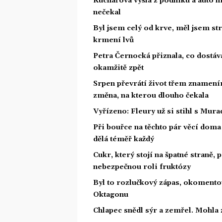
Kuchařová vyšla z podniku a auto ni
nečekal
Byl jsem celý od krve, měl jsem st
krmení lvů
Petra Černocká přiznala, co dostáv
okamžitě zpět
Srpen převrátí život třem znamením
změna, na kterou dlouho čekala
Vyřízeno: Fleury už si stihl s Mu
Při bouřce na těchto pár věcí dom
dělá téměř každý
Cukr, který stojí na špatné straně,
nebezpečnou roli fruktózy
Byl to rozlučkový zápas, okoment
Oktagonu
Chlapec snědl sýr a zemřel. Mohla 