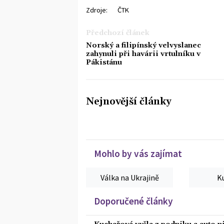
Zdroje:
ČTK
Předchozí článek
Norský a filipínský velvyslanec
zahynuli při havárii vrtulníku v
Pákistánu
Nejnovější články
Mohlo by vás zajímat
Válka na Ukrajině
K
Doporučené články