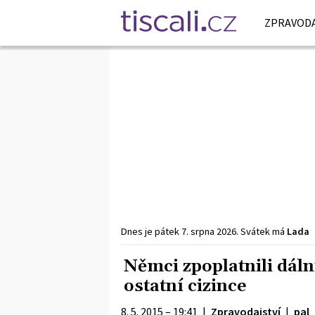
ZPRAVODA
Dnes je
pátek
7. srpna
2026
.
Svátek má
Lada
Němci zpoplatnili dáln
ostatní cizince
8. 5. 2015 – 19:41
|
Zpravodajství
|
pal