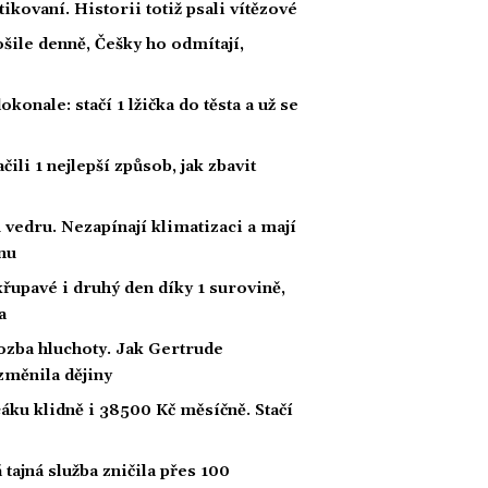
tikovaní. Historii totiž psali vítězové
ošile denně, Češky ho odmítají,
konale: stačí 1 lžička do těsta a už se
li 1 nejlepší způsob, jak zbavit
 vedru. Nezapínají klimatizaci a mají
nu
křupavé i druhý den díky 1 surovině,
a
ozba hluchoty. Jak Gertrude
změnila dějiny
áku klidně i 38500 Kč měsíčně. Stačí
tajná služba zničila přes 100