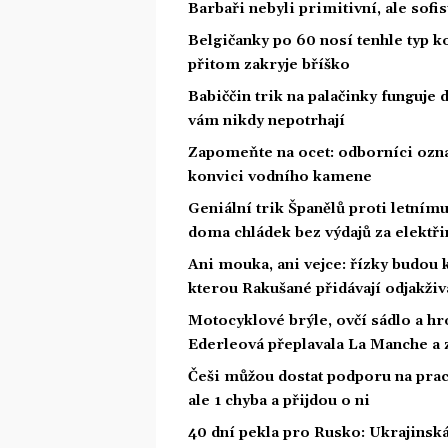
Barbaři nebyli primitivní, ale sofis
Belgičanky po 60 nosí tenhle typ k
přitom zakryje bříško
Babiččin trik na palačinky funguje do
vám nikdy nepotrhají
Zapomeňte na ocet: odborníci označi
konvici vodního kamene
Geniální trik Španělů proti letnímu
doma chládek bez výdajů za elektři
Ani mouka, ani vejce: řízky budou 
kterou Rakušané přidávají odjakživ
Motocyklové brýle, ovčí sádlo a hr
Ederleová přeplavala La Manche a 
Češi můžou dostat podporu na prac
ale 1 chyba a přijdou o ni
40 dní pekla pro Rusko: Ukrajinská 