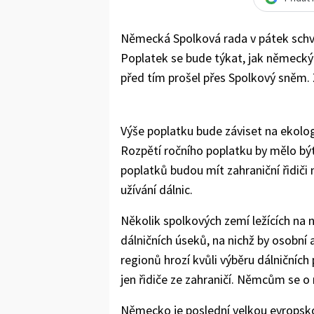
Německá Spolková rada v pátek schvá
Poplatek se bude týkat, jak německých
před tím prošel přes Spolkový sněm. 
Výše poplatku bude záviset na ekolo
Rozpětí ročního poplatku by mělo být
poplatků budou mít zahraniční řidiči
užívání dálnic.
Několik spolkových zemí ležících na 
dálničních úseků, na nichž by osobní
regionů hrozí kvůli výběru dálničníc
jen řidiče ze zahraničí. Němcům se o 
Německo je poslední velkou evropskou