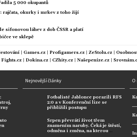
yřadila 5 000 okupantů
: rajčata, okurky i mrkev z toho žijí
hle sifonovou láhev z dob ČSSR a platí
abičce ve sklepě
estování
|
Games.cz
|
Profigamers.cz
|
ZeStolu.cz
|
Osobnost
|
Fights.cz
|
Dokina.cz
|
CZhity.cz
|
Našepeníze.cz
|
Srovnám.
Nejnovější články
O 
:
Fotbalisté Jablonce porazili RFS
K
troj,
2:0 a v Konferenční lize se
vrny
přiblížili postupu
Ko
sto
Srpen převrátí život třem
en
znamením naruby. Čeká je štěstí,
odměna i změna, na kterou
In
dlouho čekala