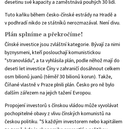
desetinu své kapacity a zaměstnává pouhých 30 lidí.
Tuto kaňku během česko-čínské estrády na Hradě a
v podhradí nikdo ze státníků nerozmazával. Není divu.
Plán splníme a překročíme!
Čínské investice jsou zvláštní kategorie. Bývají za nimi
byznysmeni, kteří poslouchají komunistickou
"stranovládu", a ta vyhlásila plán, podle něhož mají do
deseti let investice Číny v zahraničí dosáhnout celkem
osm bilionů juanů (téměř 30 bilionů korun). Takže,
Číňané vlastně v Praze plnili plán. Česko pro ně bylo
dalším zářezem na jejich tažení Evropou.
Propojení investorů s čínskou vládou může vyvolávat
pochopitelné obavy z vlivu čínských komunistů na
českou politiku. "S každým investorem nebo kapitálem