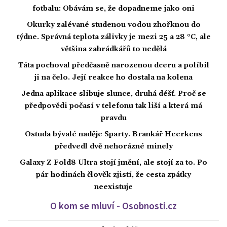
fotbalu: Obávám se, že dopadneme jako oni
Okurky zalévané studenou vodou zhořknou do
týdne. Správná teplota zálivky je mezi 25 a 28 °C, ale
většina zahrádkářů to nedělá
Táta pochoval předčasně narozenou dceru a políbil
ji na čelo. Její reakce ho dostala na kolena
Jedna aplikace slibuje slunce, druhá déšť. Proč se
předpovědi počasí v telefonu tak liší a která má
pravdu
Ostuda bývalé naděje Sparty. Brankář Heerkens
předvedl dvě nehorázné minely
Galaxy Z Fold8 Ultra stojí jmění, ale stojí za to. Po
pár hodinách člověk zjistí, že cesta zpátky
neexistuje
O kom se mluví - Osobnosti.cz