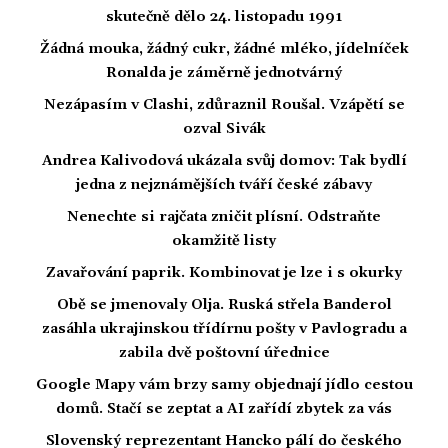
skutečně dělo 24. listopadu 1991
Žádná mouka, žádný cukr, žádné mléko, jídelníček
Ronalda je záměrně jednotvárný
Nezápasím v Clashi, zdůraznil Roušal. Vzápětí se
ozval Sivák
Andrea Kalivodová ukázala svůj domov: Tak bydlí
jedna z nejznámějších tváří české zábavy
Nenechte si rajčata zničit plísní. Odstraňte
okamžitě listy
Zavařování paprik. Kombinovat je lze i s okurky
Obě se jmenovaly Olja. Ruská střela Banderol
zasáhla ukrajinskou třídírnu pošty v Pavlogradu a
zabila dvě poštovní úřednice
Google Mapy vám brzy samy objednají jídlo cestou
domů. Stačí se zeptat a AI zařídí zbytek za vás
Slovenský reprezentant Hancko pálí do českého