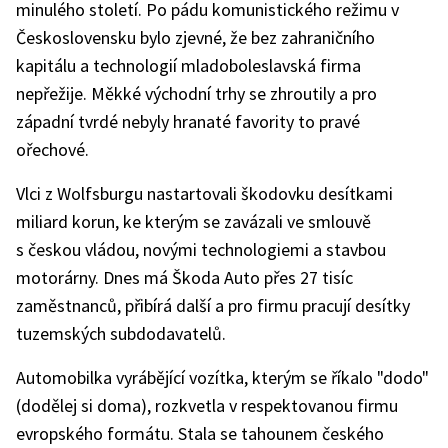
minulého století. Po pádu komunistického režimu v
Československu bylo zjevné, že bez zahraničního
kapitálu a technologií mladoboleslavská firma
nepřežije. Měkké východní trhy se zhroutily a pro
západní tvrdé nebyly hranaté favority to pravé
ořechové.
Vlci z Wolfsburgu nastartovali škodovku desítkami
miliard korun, ke kterým se zavázali ve smlouvě
s českou vládou, novými technologiemi a stavbou
motorárny. Dnes má Škoda Auto přes 27 tisíc
zaměstnanců, přibírá další a pro firmu pracují desítky
tuzemských subdodavatelů.
Automobilka vyrábějící vozítka, kterým se říkalo "dodo"
(dodělej si doma), rozkvetla v respektovanou firmu
evropského formátu. Stala se tahounem českého