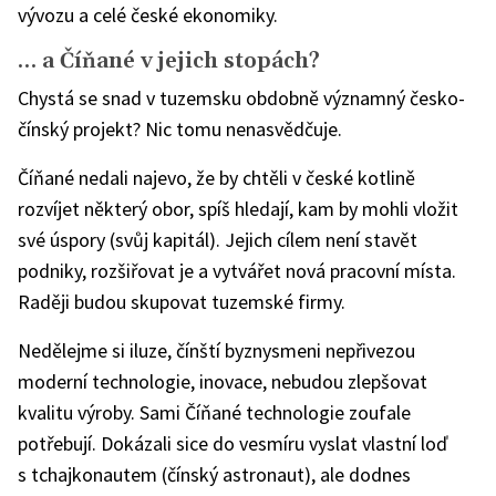
vývozu a celé české ekonomiky.
… a Číňané v jejich stopách?
Chystá se snad v tuzemsku obdobně významný česko-
čínský projekt? Nic tomu nenasvědčuje.
Číňané nedali najevo, že by chtěli v české kotlině
rozvíjet některý obor, spíš hledají, kam by mohli vložit
své úspory (svůj kapitál). Jejich cílem není stavět
podniky, rozšiřovat je a vytvářet nová pracovní místa.
Raději budou skupovat tuzemské firmy.
Nedělejme si iluze, čínští byznysmeni nepřivezou
moderní technologie, inovace, nebudou zlepšovat
kvalitu výroby. Sami Číňané technologie zoufale
potřebují. Dokázali sice do vesmíru vyslat vlastní loď
s tchajkonautem (čínský astronaut), ale dodnes