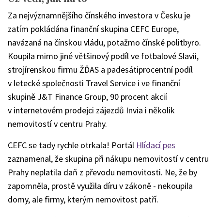
Za nejvýznamnějšího čínského investora v Česku je
zatím pokládána finanční skupina CEFC Europe,
navázaná na čínskou vládu, potažmo čínské politbyro.
Koupila mimo jiné většinový podíl ve fotbalové Slavii,
strojírenskou firmu ŽĎAS a padesátiprocentní podíl
v letecké společnosti Travel Service i ve finanční
skupině J&T Finance Group, 90 procent akcií
v internetovém prodejci zájezdů Invia i několik
nemovitostí v centru Prahy.
CEFC se tady rychle otrkala! Portál
Hlídací pes
zaznamenal, že skupina při nákupu nemovitostí v centru
Prahy neplatila daň z převodu nemovitosti. Ne, že by
zapomněla, prostě využila díru v zákoně - nekoupila
domy, ale firmy, kterým nemovitost patří.