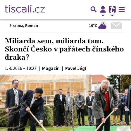
10°C
9. srpna
,
Roman
Miliarda sem, miliarda tam.
Skončí Česko v pařátech čínského
draka?
1. 4. 2016 – 10:27
|
Magazín
|
Pavel Jégl