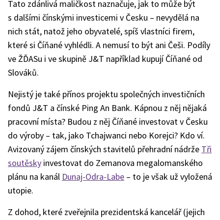
Tato zdánlivá maličkost naznačuje, jak to může být
s dalšími čínskými investicemi v Česku – nevydělá na
nich stát, natož jeho obyvatelé, spíš vlastníci firem,
které si Číňané vyhlédli. A nemusí to být ani Češi. Podíly
ve ŽĎASu i ve skupině J&T například kupují Číňané od
Slováků.
Nejistý je také přínos projektu společných investičních
fondů J&T a čínské Ping An Bank. Kápnou z něj nějaká
pracovní místa? Budou z něj Číňané investovat v Česku
do výroby – tak, jako Tchajwanci nebo Korejci? Kdo ví.
Avizovaný zájem čínských stavitelů přehradní nádrže
Tři
soutěsky
investovat do Zemanova megalomanského
plánu na kanál
Dunaj-Odra-Labe
– to je však už vyložená
utopie.
Z dohod, které zveřejnila prezidentská kancelář (jejich