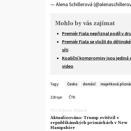
— Alena Schillerová (@alenaschillero
Mohlo by vás zajímat
Premiér Fiala nepřiznal podíl v d
Premiér Fiala se vložil do dětinsk
síti
Koaliční kompromisy jsou jediná 
video
Tagy:
Česko
domácí
majetková přizná
Zdroje:
ČTK
Předchozí článek
Aktualizováno: Trump zvítězil v
republikánských primárkách v New
Hampshire