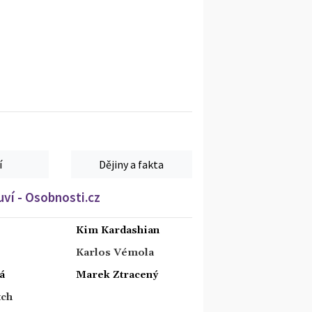
í
Dějiny a fakta
ví - Osobnosti.cz
Kim Kardashian
Karlos Vémola
á
Marek Ztracený
tch