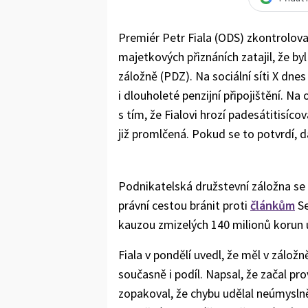
Premiér Petr Fiala (ODS) zkontrolova
majetkových přiznáních zatajil, že by
záložně (PDZ). Na sociální síti X dne
i dlouholeté penzijní připojištění. N
s tím, že Fialovi hrozí padesátitisíc
již promlčená. Pokud se to potvrdí, d
Podnikatelská družstevní záložna se
právní cestou bránit proti
článkům
S
kauzou zmizelých 140 milionů korun 
Fiala v pondělí uvedl, že měl v zálož
současně i podíl. Napsal, že začal pr
zopakoval, že chybu udělal neúmyslně