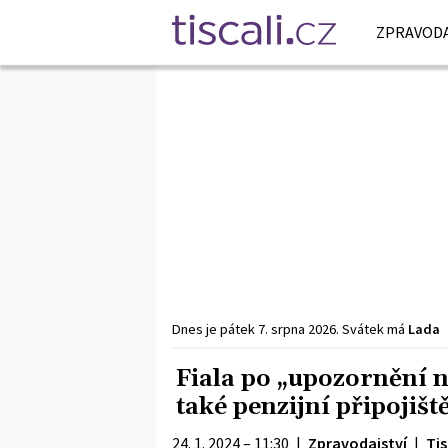
ZPRAVODA
Dnes je
pátek
7. srpna
2026
.
Svátek má
Lada
Fiala po „upozornění n
také penzijní připojišt
24. 1. 2024 – 11:30
|
Zpravodajství
|
Tis