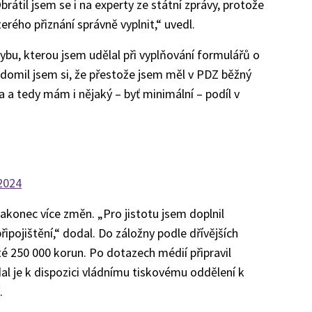
rátil jsem se i na experty ze státní zprávy, protože
terého přiznání správně vyplnit,“ uvedl.
ybu, kterou jsem udělal při vyplňování formulářů o
ědomil jsem si, že přestože jsem měl v PDZ běžný
a a tedy mám i nějaký – byť minimální – podíl v
2024
nakonec více změn. „Pro jistotu jsem doplnil
připojištění,“ dodal. Do záložny podle dřívějších
té 250 000 korun. Po dotazech médií připravil
dal je k dispozici vládnímu tiskovému oddělení k
.