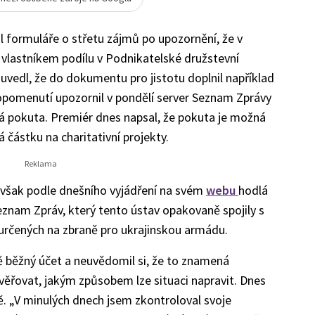
l formuláře o střetu zájmů po upozornění, že v
l vlastníkem podílu v Podnikatelské družstevní
s uvedl, že do dokumentu pro jistotu doplnil například
a opomenutí upozornil v pondělí server Seznam Zprávy
ová pokuta. Premiér dnes napsal, že pokuta je možná
á částku na charitativní projekty.
 však podle dnešního vyjádření na svém
webu
hodlá
eznam Zpráv, který tento ústav opakovaně spojily s
určených na zbraně pro ukrajinskou armádu.
ně běžný účet a neuvědomil si, že to znamená
ověřovat, jakým způsobem lze situaci napravit. Dnes
. „V minulých dnech jsem zkontroloval svoje