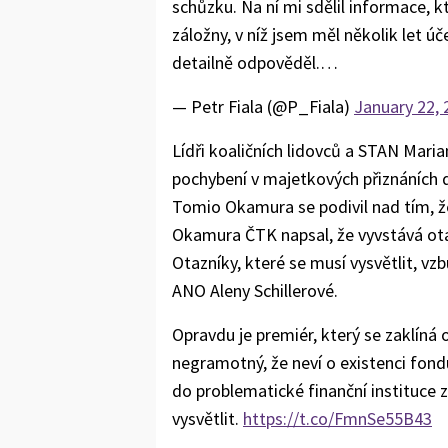
schůzku. Na ní mi sdělil informace, k
záložny, v níž jsem měl několik let ú
detailně odpověděl.…
— Petr Fiala (@P_Fiala)
January 22, 
Lídři koaličních lidovců a STAN Maria
pochybení v majetkových přiznáních d
Tomio Okamura se podivil nad tím, ž
Okamura ČTK napsal, že vyvstává otáz
Otazníky, které se musí vysvětlit, vz
ANO Aleny Schillerové.
Opravdu je premiér, který se zaklíná 
negramotný, že neví o existenci fondu
do problematické finanční instituce z
vysvětlit.
https://t.co/FmnSe55B43