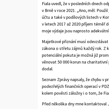
Fiala uvedl, že v posledních dnech o
v Brně v roce 2021. „Ano, měl. Použi
účtu a také v podílových listech v Kom
v letech 2017 až 2020 příjem téměř d
moje výdaje jsou naprosto adekvátn
Majetkové přiznání musí odevzdávat p
zákona o střetu zájmů každý rok. Z ko
potenciální pokuta je možná již prom
věnovat 50 000 korun na charitativní 
dodal.
Seznam Zprávy napsaly, že chybu v pr
podezřelých finančních operací v PDZ
kolem pověsti záložny i o tom, že Fia
Před několika dny mne kontaktoval 