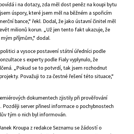
dpovídá i na dotazy, zda měl dost peněz na koupi bytu
l jsem úspory, které jsem měl na běžném a spořicím
erční bance,“ řekl. Dodal, že jako ústavní činitel měl
evět milionů korun. „Už jen tento fakt ukazuje, že
í mým příjmům,“ dodal.
olitici a vysoce postavení státní úředníci podle
nzultace s experty podle Fialy vyplynulo, že
lčená. „Pokud se to potvrdí, tak jsem rozhodnut
projekty. Považuji to za čestné řešení této situace,“
emiérových dokumentech zjistily při prověřování
. Později server přinesl informace o pochybnostech
lův tým o nich byl informován.
Janek Kroupa z redakce Seznamu se žádostí o