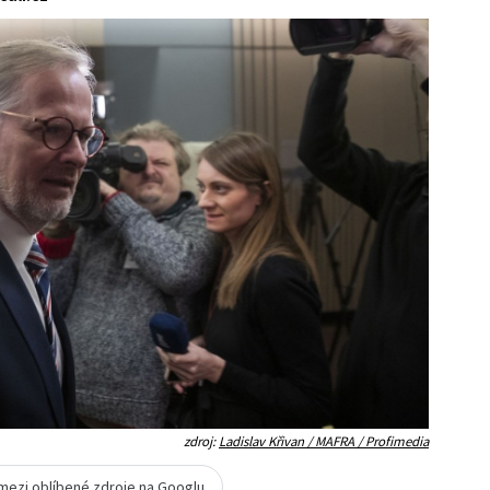
zdroj:
Ladislav Křivan / MAFRA / Profimedia
 mezi oblíbené zdroje na Googlu