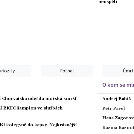
neuspěli
uriozity
Fotbal
Úmrt
O kom se mlu
ží Chorvatska udeřila mořská smršť
Andrej Babiš
nal BKFC šampion ve službách
Petr Pavel
Hana Zagorov
ší kolegyně do kapsy. Nejkrásnější
Kazma Kazmi