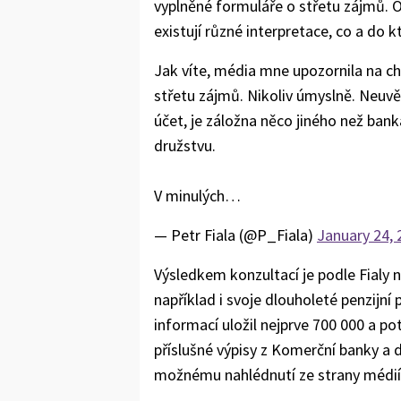
vyplněné formuláře o střetu zájmů. Ob
existují různé interpretace, co a do k
Jak víte, média mne upozornila na ch
střetu zájmů. Nikoliv úmyslně. Neuv
účet, je záložna něco jiného než bank
družstvu.
V minulých…
— Petr Fiala (@P_Fiala)
January 24, 
Výsledkem konzultací je podle Fialy 
například i svoje dlouholeté penzijní 
informací uložil nejprve 700 000 a po
příslušné výpisy z Komerční banky a 
možnému nahlédnutí ze strany médií