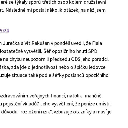
teré se týkaly sporů třetích osob kolem družstevní
čet. Následně mi poslal několik otázek, na něž jsem
2024
n Jurečka a Vít Rakušan v pondělí uvedli, že Fiala
ostatečně vysvětlil. Šéf opozičního hnutí SPD
e na chybu neupozornili předsedu ODS jeho poradci.
ka, zda jde o jednotlivost nebo o špičku ledovce.
buzuje situace také podle šéfky poslanců opozičního
ozdravováním veřejných financí, natolik finančně
 pojištění vkladů? Jeho vysvětlení, že peníze umístil
 důvodu "rozložení rizik", vzbuzuje otazníky a musí je