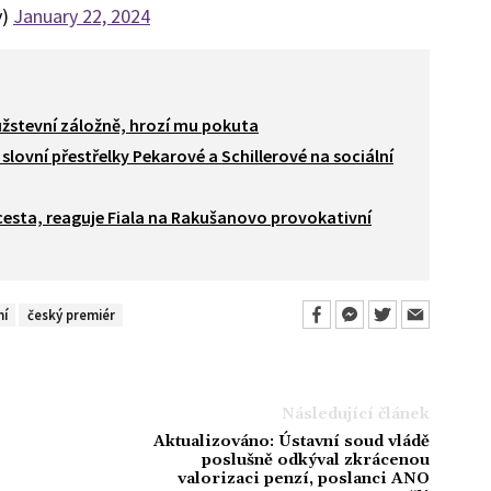
v)
January 22, 2024
ružstevní záložně, hrozí mu pokuta
é slovní přestřelky Pekarové a Schillerové na sociální
cesta, reaguje Fiala na Rakušanovo provokativní
ní
český premiér
Následující článek
Aktualizováno: Ústavní soud vládě
poslušně odkýval zkrácenou
valorizaci penzí, poslanci ANO