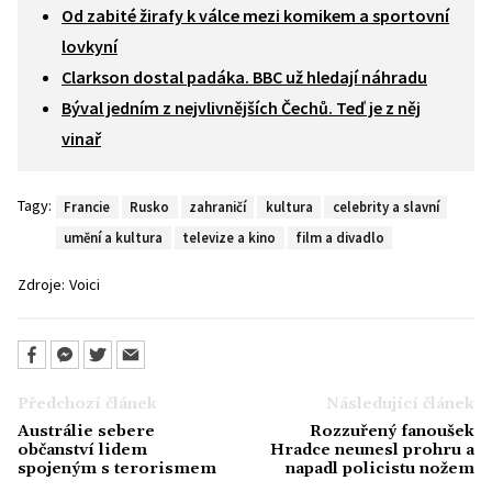
Od zabité žirafy k válce mezi komikem a sportovní
lovkyní
Clarkson dostal padáka. BBC už hledají náhradu
Býval jedním z nejvlivnějších Čechů. Teď je z něj
vinař
Tagy:
Francie
Rusko
zahraničí
kultura
celebrity a slavní
umění a kultura
televize a kino
film a divadlo
Zdroje:
Voici
Předchozí článek
Následující článek
Austrálie sebere
Rozzuřený fanoušek
občanství lidem
Hradce neunesl prohru a
spojeným s terorismem
napadl policistu nožem