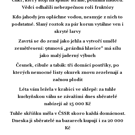
Cukr, který stojí na špatné straně, pomáhá nádoru.
Vědci odhalili nebezpečnou roli fruktózy
Kdo jahody jen opláchne vodou, nesmyje z nich to
podstatné. Slaný roztok za pár korun vytáhne ven i
skryté larvy
Zavrtá se do země jako jehla a vytvoří umělé
zemětřesení: 9tunová „prázdná hlavice“ má sílu
jako malý jaderný výbuch
Česnek, cibule a tabák: tři domácí postřiky, po
kterých nemocné listy okurek znovu zezelenají a
začnou plodit
Léta vám ležela v krabici ve sklepě: za tuhle
kuchyňskou váhu se závažími dnes sběratelé
nabízejí až 15 000 Kč
Tuhle skříňku měla v ČSSR skoro každá domácnost.
Dneska ji sběratelé na bazarech kupují i za 20 000
Kč