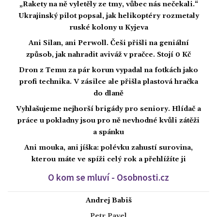
„Rakety na ně vyletěly ze tmy, vůbec nás nečekali.“
Ukrajinský pilot popsal, jak helikoptéry rozmetaly
ruské kolony u Kyjeva
Ani Silan, ani Perwoll. Češi přišli na geniální
způsob, jak nahradit aviváž v pračce. Stojí 0 Kč
Dron z Temu za pár korun vypadal na fotkách jako
profi technika. V zásilce ale přišla plastová hračka
do dlaně
Vyhlašujeme nejhorší brigády pro seniory. Hlídač a
práce u pokladny jsou pro ně nevhodné kvůli zátěži
a spánku
Ani mouka, ani jíška: polévku zahustí surovina,
kterou máte ve spíži celý rok a přehlížíte ji
O kom se mluví - Osobnosti.cz
Andrej Babiš
Petr Pavel