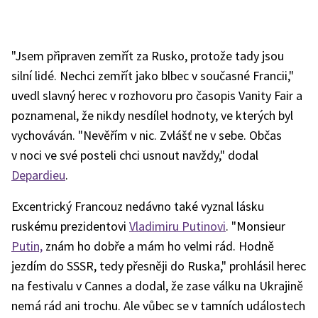
"Jsem připraven zemřít za Rusko, protože tady jsou
silní lidé. Nechci zemřít jako blbec v současné Francii,"
uvedl slavný herec v rozhovoru pro časopis Vanity Fair a
poznamenal, že nikdy nesdílel hodnoty, ve kterých byl
vychováván. "Nevěřím v nic. Zvlášť ne v sebe. Občas
v noci ve své posteli chci usnout navždy," dodal
Depardieu
.
Excentrický Francouz nedávno také vyznal lásku
ruskému prezidentovi
Vladimiru Putinovi
. "Monsieur
Putin,
znám ho dobře a mám ho velmi rád. Hodně
jezdím do SSSR, tedy přesněji do Ruska," prohlásil herec
na festivalu v Cannes a dodal, že zase válku na Ukrajině
nemá rád ani trochu. Ale vůbec se v tamních událostech