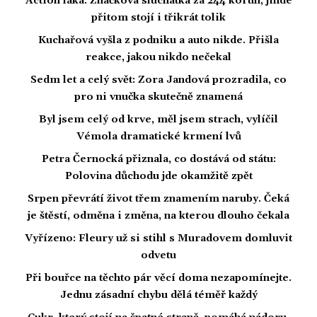
Action láká: Značková sluchátka za 244 korun, jinde
přitom stojí i třikrát tolik
Kuchařová vyšla z podniku a auto nikde. Přišla
reakce, jakou nikdo nečekal
Sedm let a celý svět: Zora Jandová prozradila, co
pro ni vnučka skutečně znamená
Byl jsem celý od krve, měl jsem strach, vylíčil
Vémola dramatické krmení lvů
Petra Černocká přiznala, co dostává od státu:
Polovina důchodu jde okamžitě zpět
Srpen převrátí život třem znamením naruby. Čeká
je štěstí, odměna i změna, na kterou dlouho čekala
Vyřízeno: Fleury už si stihl s Muradovem domluvit
odvetu
Při bouřce na těchto pár věcí doma nezapomínejte.
Jednu zásadní chybu dělá téměř každý