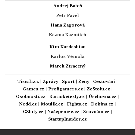
Andrej Babiš
Petr Pavel
Hana Zagorová
Kazma Kazmitch
Kim Kardashian
Karlos Vémola
Marek Ztracený
Tiscali.cz
|
Zprávy
|
Sport
|
Ženy
|
Cestování
|
Games.cz
|
Profigamers.cz
|
ZeStolu.cz
|
Osobnosti.cz
|
Karaoketexty.cz
|
Úschovna.cz
|
Nedd.cz
|
Moulík.cz
|
Fights.cz
|
Dokina.cz
|
CZhity.cz
|
Našepeníze.cz
|
Srovnám.cz
|
StartupInsider.cz