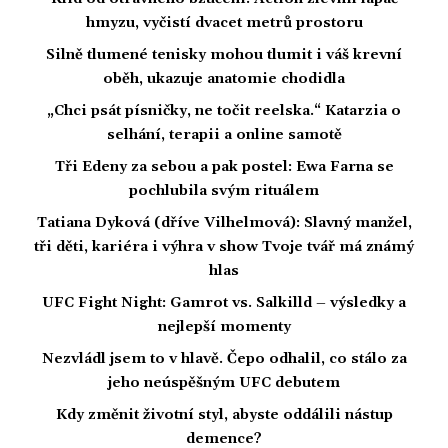
hmyzu, vyčistí dvacet metrů prostoru
Silně tlumené tenisky mohou tlumit i váš krevní
oběh, ukazuje anatomie chodidla
„Chci psát písničky, ne točit reelska.“ Katarzia o
selhání, terapii a online samotě
Tři Edeny za sebou a pak postel: Ewa Farna se
pochlubila svým rituálem
Tatiana Dyková (dříve Vilhelmová): Slavný manžel,
tři děti, kariéra i výhra v show Tvoje tvář má známý
hlas
UFC Fight Night: Gamrot vs. Salkilld – výsledky a
nejlepší momenty
Nezvládl jsem to v hlavě. Čepo odhalil, co stálo za
jeho neúspěšným UFC debutem
Kdy změnit životní styl, abyste oddálili nástup
demence?