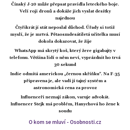
Čínský J-20 může přepsat pravidla leteckého boje.
Velí roji dronů a dokáže jich vyslat desítky
najednou
Čtyřikrát jí stát neposlal důchod. Úřady si totiž
myslí, že je mrtvá. Pětaosmdesátiletá učitelka musí
dokola dokazovat, že žije
WhatsApp má skrytý koš, který žere gigabajty v
telefonu. Většina lidí o něm neví, vyprázdnit ho trvá
30 sekund
Indie odmítá americkou „černou skříňku". Na F-35
připravena je, ale vadí jí tajný systém a
astronomická cena za provoz
Influenceři neznají zákon, varuje advokát.
Influencer Stejk má problém, Hanychová ho žene k
soudu
O kom se mluví - Osobnosti.cz