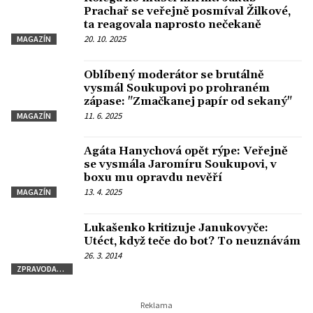
Prachař se veřejně posmíval Žilkové,
ta reagovala naprosto nečekaně
20. 10. 2025
MAGAZÍN
Oblíbený moderátor se brutálně
vysmál Soukupovi po prohraném
zápase: "Zmačkanej papír od sekaný"
11. 6. 2025
MAGAZÍN
Agáta Hanychová opět rýpe: Veřejně
se vysmála Jaromíru Soukupovi, v
boxu mu opravdu nevěří
13. 4. 2025
MAGAZÍN
Lukašenko kritizuje Janukovyče:
Utéct, když teče do bot? To neuznávám
26. 3. 2014
ZPRAVODAJSTVÍ