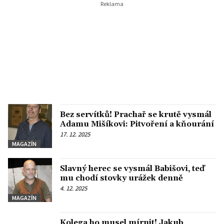
Bez servítků! Prachař se krutě vysmál
Adamu Mišíkovi: Pitvoření a kňourání
17. 12. 2025
MAGAZÍN
Slavný herec se vysmál Babišovi, teď
mu chodí stovky urážek denně
4. 12. 2025
MAGAZÍN
Kolega ho musel mírnit! Jakub