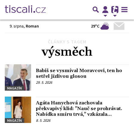
29°C
9. srpna
,
Roman
ČLÁNKY S TAGEM
Předchozí
1
2
Další
výsměch
Babiš se vysmíval Moravcovi, ten ho
setřel jízlivou glosou
29. 5. 2026
MAGAZÍN
Agáta Hanychová zachovala
překvapivý klid: "Nauč se prohrávat.
Nabídka smíru trvá," vzkázala
poraženému Soukupovi
8. 5. 2026
MAGAZÍN