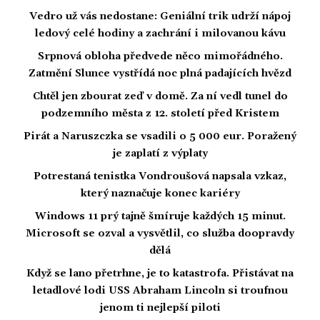
Vedro už vás nedostane: Geniální trik udrží nápoj
ledový celé hodiny a zachrání i milovanou kávu
Srpnová obloha předvede něco mimořádného.
Zatmění Slunce vystřídá noc plná padajících hvězd
Chtěl jen zbourat zeď v domě. Za ní vedl tunel do
podzemního města z 12. století před Kristem
Pirát a Naruszczka se vsadili o 5 000 eur. Poražený
je zaplatí z výplaty
Potrestaná tenistka Vondroušová napsala vzkaz,
který naznačuje konec kariéry
Windows 11 prý tajně šmíruje každých 15 minut.
Microsoft se ozval a vysvětlil, co služba doopravdy
dělá
Když se lano přetrhne, je to katastrofa. Přistávat na
letadlové lodi USS Abraham Lincoln si troufnou
jenom ti nejlepší piloti