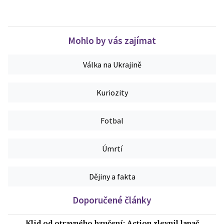
Mohlo by vás zajímat
Válka na Ukrajině
Kuriozity
Fotbal
Úmrtí
Dějiny a fakta
Doporučené články
Klid od otravného bzučení: Action zlevnil lapač