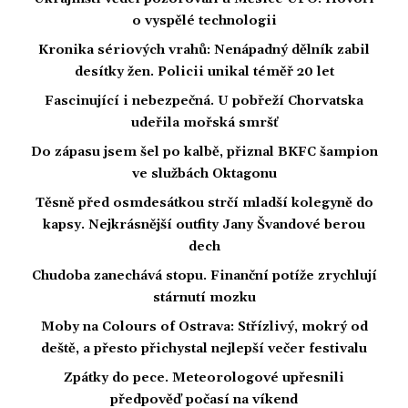
o vyspělé technologii
Kronika sériových vrahů: Nenápadný dělník zabil
desítky žen. Policii unikal téměř 20 let
Fascinující i nebezpečná. U pobřeží Chorvatska
udeřila mořská smršť
Do zápasu jsem šel po kalbě, přiznal BKFC šampion
ve službách Oktagonu
Těsně před osmdesátkou strčí mladší kolegyně do
kapsy. Nejkrásnější outfity Jany Švandové berou
dech
Chudoba zanechává stopu. Finanční potíže zrychlují
stárnutí mozku
Moby na Colours of Ostrava: Střízlivý, mokrý od
deště, a přesto přichystal nejlepší večer festivalu
Zpátky do pece. Meteorologové upřesnili
předpověď počasí na víkend