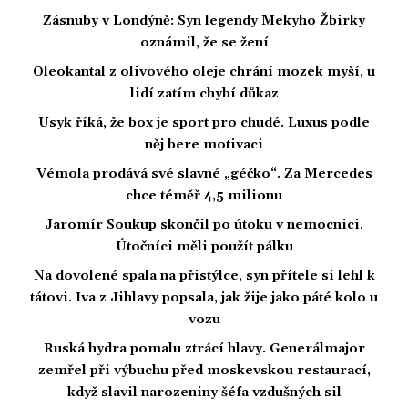
Zásnuby v Londýně: Syn legendy Mekyho Žbirky
oznámil, že se žení
Oleokantal z olivového oleje chrání mozek myší, u
lidí zatím chybí důkaz
Usyk říká, že box je sport pro chudé. Luxus podle
něj bere motivaci
Vémola prodává své slavné „géčko“. Za Mercedes
chce téměř 4,5 milionu
Jaromír Soukup skončil po útoku v nemocnici.
Útočníci měli použít pálku
Na dovolené spala na přistýlce, syn přítele si lehl k
tátovi. Iva z Jihlavy popsala, jak žije jako páté kolo u
vozu
Ruská hydra pomalu ztrácí hlavy. Generálmajor
zemřel při výbuchu před moskevskou restaurací,
když slavil narozeniny šéfa vzdušných sil