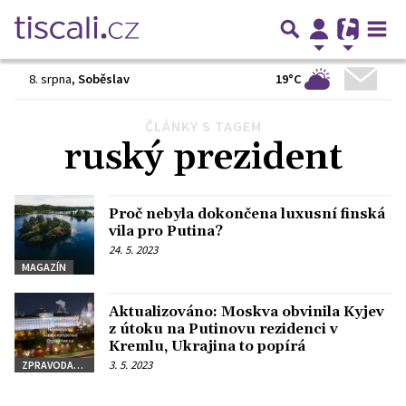
19°C
8. srpna
,
Soběslav
ČLÁNKY S TAGEM
Předchozí
1
2
3
4
5
…
20
Další
ruský prezident
Proč nebyla dokončena luxusní finská
vila pro Putina?
24. 5. 2023
MAGAZÍN
Aktualizováno: Moskva obvinila Kyjev
z útoku na Putinovu rezidenci v
Kremlu, Ukrajina to popírá
3. 5. 2023
ZPRAVODAJSTVÍ