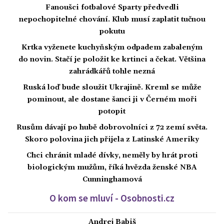
Fanoušci fotbalové Sparty předvedli
nepochopitelné chování. Klub musí zaplatit tučnou
pokutu
Krtka vyženete kuchyňským odpadem zabaleným
do novin. Stačí je položit ke krtinci a čekat. Většina
zahrádkářů tohle nezná
Ruská loď bude sloužit Ukrajině. Kreml se může
pominout, ale dostane šanci ji v Černém moři
potopit
Rusům dávají po hubě dobrovolníci z 72 zemí světa.
Skoro polovina jich přijela z Latinské Ameriky
Chci chránit mladé dívky, neměly by hrát proti
biologickým mužům, říká hvězda ženské NBA
Cunninghamová
O kom se mluví - Osobnosti.cz
Andrej Babiš