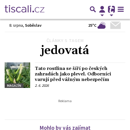
25°C
8. srpna
,
Soběslav
ČLÁNKY S TAGEM
jedovatá
Tato rostlina se šíří po českých
zahradách jako plevel. Odborníci
varují před vážným nebezpečím
2. 6. 2026
MAGAZÍN
Mohlo by vás zajímat