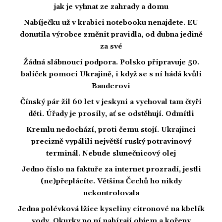
jak je vyhnat ze zahrady a domu
Nabíječku už v krabici notebooku nenajdete. EU
donutila výrobce změnit pravidla, od dubna jedině
za své
Žádná slábnoucí podpora. Polsko připravuje 50.
balíček pomoci Ukrajině, i když se s ní hádá kvůli
Banderovi
Čínský pár žil 60 let v jeskyni a vychoval tam čtyři
děti. Úřady je prosily, ať se odstěhují. Odmítli
Kremlu nedochází, proti čemu stojí. Ukrajinci
precizně vypálili největší ruský potravinový
terminál. Nebude slunečnicový olej
Jedno číslo na faktuře za internet prozradí, jestli
(ne)přeplácíte. Většina Čechů ho nikdy
nekontrolovala
Jedna polévková lžíce kyseliny citronové na kbelík
vody. Okurky po ní nabírají objem a kořeny