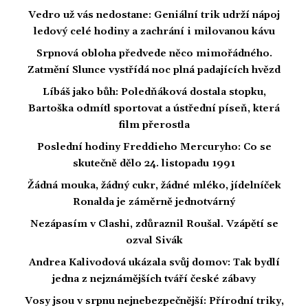
Vedro už vás nedostane: Geniální trik udrží nápoj
ledový celé hodiny a zachrání i milovanou kávu
Srpnová obloha předvede něco mimořádného.
Zatmění Slunce vystřídá noc plná padajících hvězd
Líbáš jako bůh: Poledňáková dostala stopku,
Bartoška odmítl sportovat a ústřední píseň, která
film přerostla
Poslední hodiny Freddieho Mercuryho: Co se
skutečně dělo 24. listopadu 1991
Žádná mouka, žádný cukr, žádné mléko, jídelníček
Ronalda je záměrně jednotvárný
Nezápasím v Clashi, zdůraznil Roušal. Vzápětí se
ozval Sivák
Andrea Kalivodová ukázala svůj domov: Tak bydlí
jedna z nejznámějších tváří české zábavy
Vosy jsou v srpnu nejnebezpečnější: Přírodní triky,