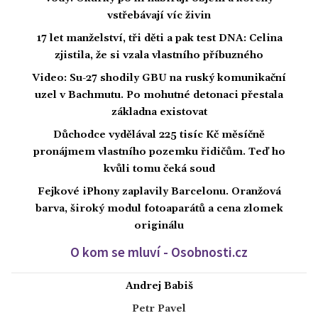
vstřebávají víc živin
17 let manželství, tři děti a pak test DNA: Celina
zjistila, že si vzala vlastního příbuzného
Video: Su-27 shodily GBU na ruský komunikační
uzel v Bachmutu. Po mohutné detonaci přestala
základna existovat
Důchodce vydělával 225 tisíc Kč měsíčně
pronájmem vlastního pozemku řidičům. Teď ho
kvůli tomu čeká soud
Fejkové iPhony zaplavily Barcelonu. Oranžová
barva, široký modul fotoaparátů a cena zlomek
originálu
O kom se mluví - Osobnosti.cz
Andrej Babiš
Petr Pavel