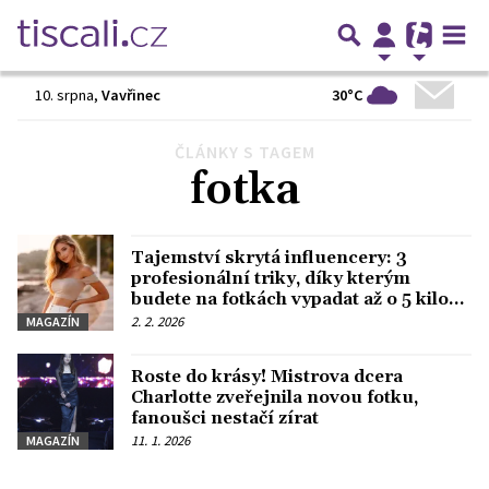
30°C
10. srpna
,
Vavřinec
ČLÁNKY S TAGEM
Předchozí
1
2
Další
fotka
Tajemství skrytá influencery: 3
profesionální triky, díky kterým
budete na fotkách vypadat až o 5 kilo
štíhlejší
2. 2. 2026
MAGAZÍN
Roste do krásy! Mistrova dcera
Charlotte zveřejnila novou fotku,
fanoušci nestačí zírat
11. 1. 2026
MAGAZÍN