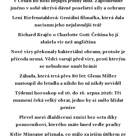
V Česku ho nosí nejspíš jediný muž. Zapomenuté
jméno v sobě ukrývá dávné poselství síly a ochrany
Leni Riefenstahlová: Geniální filmařka, která dala
nacismu jeho nejslavnější tvář
Richard Krajčo o Charlotte Gott: Čeština by jí
slušela víc než angličtina
Nové viry překonaly bakteriální obranu, protože je
příroda nezná. Vědci varují před viry, proti kterým
se nebudeme umět bránit
Záhada, která trvá přes 80 let: Glenn Miller
nastoupil do letadla a nikdo ho už nikdy neviděl
Týdenní horoskop od 10. do 16. srpna 2026: Tři
znamení čeká velký obrat, jedno by si mělo hlídat
peníze
Plevel mezi dlaždicemi zmizí bez octa díky
pomocníkovi, kterého máte hned vedle pračky
Kylie Minogue přiznala, co stálo za jejím útěkem ze