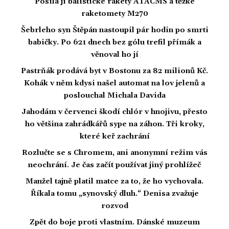
Posílá jí balistické rakety ATACMS a těžké
raketomety M270
Šebrleho syn Štěpán nastoupil pár hodin po smrti
babičky. Po 621 dnech bez gólu trefil přímák a
věnoval ho jí
Pastrňák prodává byt v Bostonu za 82 milionů Kč.
Kohák v něm kdysi našel automat na lov jelenů a
poslouchal Michala Davida
Jahodám v červenci škodí chlór v hnojivu, přesto
ho většina zahrádkářů sype na záhon. Tři kroky,
které keř zachrání
Rozlučte se s Chromem, ani anonymní režim vás
neochrání. Je čas začít používat jiný prohlížeč
Manžel tajně platil matce za to, že ho vychovala.
Říkala tomu „synovský dluh.“ Denisa zvažuje
rozvod
Zpět do boje proti vlastním. Dánské muzeum