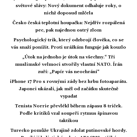
světové slávy: Nový dokument odhaluje roky, o
nichž doposud mlčela
Česko česká teplotní houpačka: Nejdřív rozpálená
pec, pak najednou ostrý zlom
Psychologický trik, který odzbrojí člověka, co se
vás snaží ponížit. Proti urážkám funguje jak kouzlo
„Útok na jednoho je útok na všechny.“ Tři
muslimské velmoci stvořily vlastní NATO. Írán
zuří: „Papír vás neochrání“
iPhone 17 Pro s rovnými zády bez hrbu fotoaparátu.
Japonci ukázali, jak měl od začátku skutečně
vypadat
Tenista Norrie převlékl během zápasu 8 triček.
Podle kritiků vzal soupeři rytmus špinavou
taktikou
Turecko pomůže Ukrajině zdolat putinovské hordy.