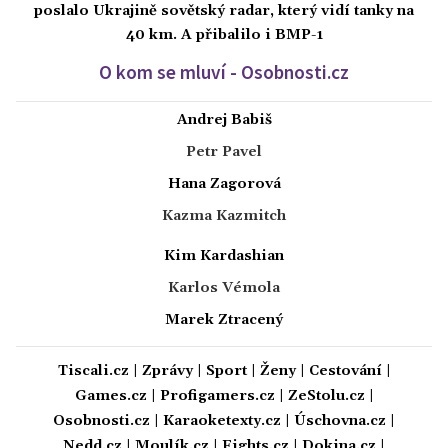
poslalo Ukrajině sovětský radar, který vidí tanky na
40 km. A přibalilo i BMP-1
O kom se mluví - Osobnosti.cz
Andrej Babiš
Petr Pavel
Hana Zagorová
Kazma Kazmitch
Kim Kardashian
Karlos Vémola
Marek Ztracený
Tiscali.cz
|
Zprávy
|
Sport
|
Ženy
|
Cestování
|
Games.cz
|
Profigamers.cz
|
ZeStolu.cz
|
Osobnosti.cz
|
Karaoketexty.cz
|
Úschovna.cz
|
Nedd.cz
|
Moulík.cz
|
Fights.cz
|
Dokina.cz
|