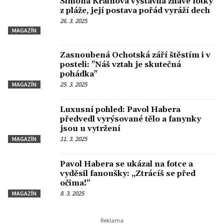
Simona Krainová vystavila žhavé fotky
z pláže, její postava pořád vyráží dech
26. 3. 2025
MAGAZÍN
Zasnoubená Ochotská září štěstím i v
posteli: "Náš vztah je skutečná
pohádka"
25. 3. 2025
MAGAZÍN
Luxusní pohled: Pavol Habera
předvedl vyrýsované tělo a fanynky
jsou u vytržení
11. 3. 2025
MAGAZÍN
Pavol Habera se ukázal na fotce a
vyděsil fanoušky: „Ztrácíš se před
očima!“
8. 3. 2025
MAGAZÍN