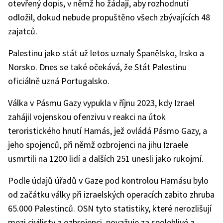
otevřený dopis, v němž ho žádají, aby rozhodnutí
odložil, dokud nebude propuštěno všech zbývajících 48
zajatců.
Palestinu jako stát už letos uznaly Španělsko, Irsko a
Norsko. Dnes se také očekává, že Stát Palestinu
oficiálně uzná Portugalsko.
Válka v Pásmu Gazy vypukla v říjnu 2023, kdy Izrael
zahájil vojenskou ofenzivu v reakci na útok
teroristického hnutí Hamás, jež ovládá Pásmo Gazy, a
jeho spojenců, při němž ozbrojenci na jihu Izraele
usmrtili na 1200 lidí a dalších 251 unesli jako rukojmí.
Podle údajů úřadů v Gaze pod kontrolou Hamásu bylo
od začátku války při izraelských operacích zabito zhruba
65.000 Palestinců. OSN tyto statistiky, které nerozlišují
mezi civilisty a ozbrojenci, považuje za spolehlivé a