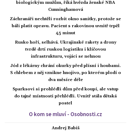
biologickým mužům, říká hvězda ženské NBA
Cunninghamová
Záchranáři nechtěli rozbít okno sanitky, protože se
báli platit opravu. Pacient s rakovinou uvnitř trpěl
45 minut
Rusko hoří, selhává. Ukrajinské rakety a drony
tvrdě drtí ruskou logistiku i klíčovou
infrastrukturu, vojáci se nehnou
Jód z lékárny chrání okurky před plísní i houbami.
S chlebem z něj vznikne hnojivo, po kterém plodí o
dva měsíce déle
Sparksovi si prohlédli dům před koupí, ale vstup
do tajné místnosti přehlédli. Uvnitř stála dětská
postel
O kom se mluví - Osobnosti.cz
Andrej Babiš