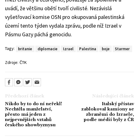
uvádí, že většinu obětí tvoří civilisté. Nezávislá
vyšetřovací komise OSN pro okupovaná palestinská
území tento týden vydala zprávu, podle níž Izrael v
Pásmu Gazy páchá genocidu.
Tagy:
britanie
diplomacie
Izrael
Palestina
boje
Starmer
Zdroje:
ČTK
Předchozí článek
Následující článek
Nikdo by to do ní neřekl!
Italský přístav
Nechtěla manželství,
zablokoval kamiony se
přesto má jeden z
zbraněmi do Izraele,
nejpevnějších vztahů
podle médií byly z ČR
českého showbyznysu