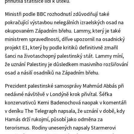
přinutila statisíce lidí k útěku.
Ministři podle BBC rozhodnutí zdůvodňují také
pokračující výstavbou nelegálních izraelských osad na
okupovaném Západním břehu. Lammy, který je také
ministrem spravedlnosti, dříve upozornil na osadnický
projekt E1, který by podle kritiků definitivně zmařil
šanci na životaschopný palestinský stát. Lammy míní,
že uznání Palestiny je důsledkem masivního rozšiřování
osad a násilí osadníků na Západním břehu.
Prezident palestinské samosprávy Mahmúd Abbás při
nedávné návštěvě v Londýně krok přivítal. Šéfka
konzervativců Kemi Badenochová naopak v komentáři
v deníku The Telegraph napsala, že uznání v době, kdy
Hamás drží rukojmí, působí jako odměna za
terorismus. Rodiny unesených napsaly Starmerovi