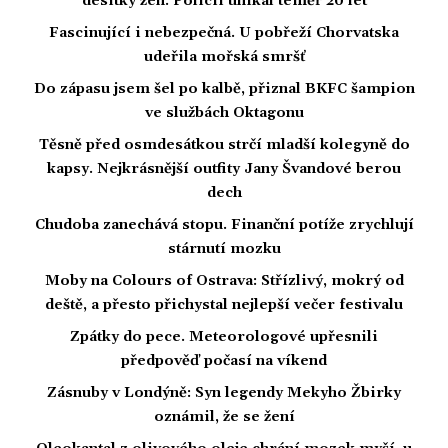
desítky žen. Policii unikal téměř 20 let
Fascinující i nebezpečná. U pobřeží Chorvatska
udeřila mořská smršť
Do zápasu jsem šel po kalbě, přiznal BKFC šampion
ve službách Oktagonu
Těsně před osmdesátkou strčí mladší kolegyně do
kapsy. Nejkrásnější outfity Jany Švandové berou
dech
Chudoba zanechává stopu. Finanční potíže zrychlují
stárnutí mozku
Moby na Colours of Ostrava: Střízlivý, mokrý od
deště, a přesto přichystal nejlepší večer festivalu
Zpátky do pece. Meteorologové upřesnili
předpověď počasí na víkend
Zásnuby v Londýně: Syn legendy Mekyho Žbirky
oznámil, že se žení