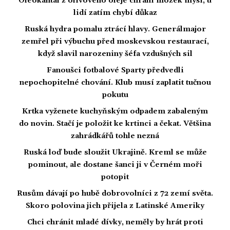
Oleokantal z olivového oleje chrání mozek myší, u
lidí zatím chybí důkaz
Ruská hydra pomalu ztrácí hlavy. Generálmajor
zemřel při výbuchu před moskevskou restaurací,
když slavil narozeniny šéfa vzdušných sil
Fanoušci fotbalové Sparty předvedli
nepochopitelné chování. Klub musí zaplatit tučnou
pokutu
Krtka vyženete kuchyňským odpadem zabaleným
do novin. Stačí je položit ke krtinci a čekat. Většina
zahrádkářů tohle nezná
Ruská loď bude sloužit Ukrajině. Kreml se může
pominout, ale dostane šanci ji v Černém moři
potopit
Rusům dávají po hubě dobrovolníci z 72 zemí světa.
Skoro polovina jich přijela z Latinské Ameriky
Chci chránit mladé dívky, neměly by hrát proti