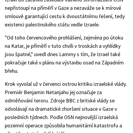
nepřistoupí na příměří v Gaze a nezaváže se k mírové
smlouvě garantující cestu k dvoustátnímu řešení, tedy
existenci palestinského státu vedle Izraele.
"Od toho červencového prohlášení, zejména po útoku
na Katar, je příměří v tuto chvíli v troskách a vyhlídky
jsou špatné," uvedl dnes Lammy s tím, že Izrael také
pokračuje také v plánu na výstavbu osad na Západním
břehu.
Krok vyvolal už v červenci ostrou kritiku izraelské vlády.
Premiér Benjamin Netanjahu jej označuje za
odměňování teroru. Zdroje BBC z britské vlády se
odvolávají na dramatické zhoršení situace v Gaze v
posledních týdnech. Podle OSN nejnovější izraelská
pozemní operace způsobila humanitární katastrofu a