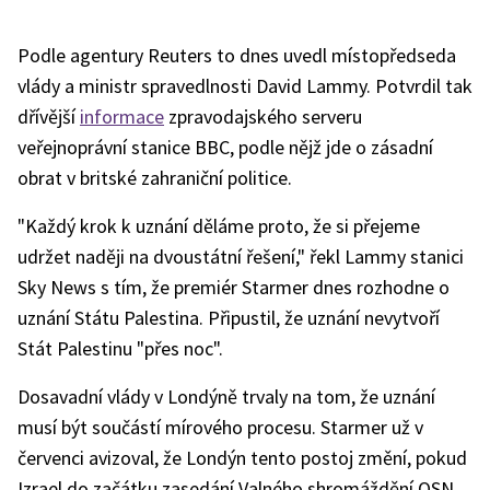
Podle agentury Reuters to dnes uvedl místopředseda
vlády a ministr spravedlnosti David Lammy. Potvrdil tak
dřívější
informace
zpravodajského serveru
veřejnoprávní stanice BBC, podle nějž jde o zásadní
obrat v britské zahraniční politice.
"Každý krok k uznání děláme proto, že si přejeme
udržet naději na dvoustátní řešení," řekl Lammy stanici
Sky News s tím, že premiér Starmer dnes rozhodne o
uznání Státu Palestina. Připustil, že uznání nevytvoří
Stát Palestinu "přes noc".
Dosavadní vlády v Londýně trvaly na tom, že uznání
musí být součástí mírového procesu. Starmer už v
červenci avizoval, že Londýn tento postoj změní, pokud
Izrael do začátku zasedání Valného shromáždění OSN